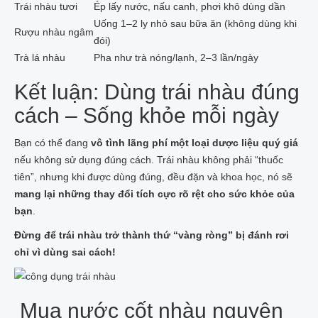
Trái nhàu tươi
Ép lấy nước, nấu canh, phơi khô dùng dần
Uống 1–2 ly nhỏ sau bữa ăn (không dùng khi
Rượu nhàu ngâm
đói)
Trà lá nhàu
Pha như trà nóng/lạnh, 2–3 lần/ngày
Kết luận: Dùng trái nhàu đúng
cách – Sống khỏe mỗi ngày
Bạn có thể đang
vô tình lãng phí một loại dược liệu quý giá
nếu không sử dụng đúng cách. Trái nhàu không phải “thuốc
tiên”, nhưng khi được dùng đúng, đều đặn và khoa học, nó sẽ
mang lại những thay đổi tích cực rõ rệt cho sức khỏe của
bạn
.
Đừng để trái nhàu trở thành thứ “vàng ròng” bị đánh rơi
chỉ vì dùng sai cách!
Mua nước cốt nhàu nguyên