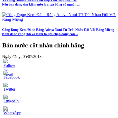
Xà Bông Nhàu Adeva – Phù Hợp Cho Mọi Loại Da
Nếu bạn đang tìm kiếm một loại xà bông có nguồn ...
Công Dụng Kem Đánh Răng Adeva Noni Từ Trái Nhàu Đối Với Răng Miệng
Kem đánh răng Adeva Noni là lựa chọn đáng cân ...
Bán nước cốt nhàu chính hãng
Ngày đăng: 05/07/2018