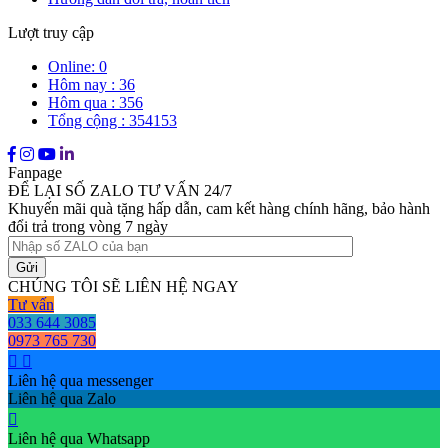
Lượt truy cập
Online: 0
Hôm nay : 36
Hôm qua : 356
Tổng cộng : 354153
Fanpage
ĐỂ LẠI SỐ ZALO TƯ VẤN 24/7
Khuyến mãi quà tặng hấp dẫn, cam kết hàng chính hãng, bảo hành
đổi trả trong vòng 7 ngày
CHÚNG TÔI SẼ LIÊN HỆ NGAY
Tư vấn
033 644 3085
0973 765 730
Liên hệ qua messenger
Liên hệ qua Zalo
Liên hệ qua Whatsapp