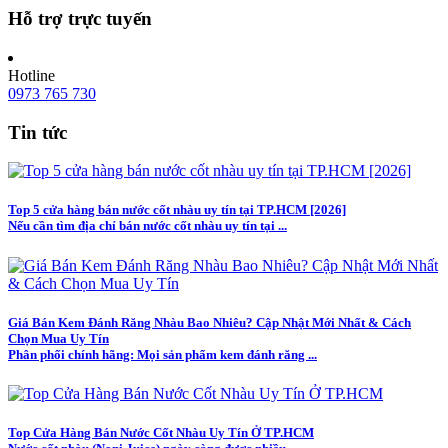
Hỗ trợ trực tuyến
Hotline
0973 765 730
Tin tức
Top 5 cửa hàng bán nước cốt nhàu uy tín tại TP.HCM [2026]
Nếu cần tìm địa chỉ bán nước cốt nhàu uy tín tại ...
Giá Bán Kem Đánh Răng Nhàu Bao Nhiêu? Cập Nhật Mới Nhất & Cách
Chọn Mua Uy Tín
Phân phối chính hãng: Mọi sản phẩm kem đánh răng ...
Top Cửa Hàng Bán Nước Cốt Nhàu Uy Tín Ở TP.HCM