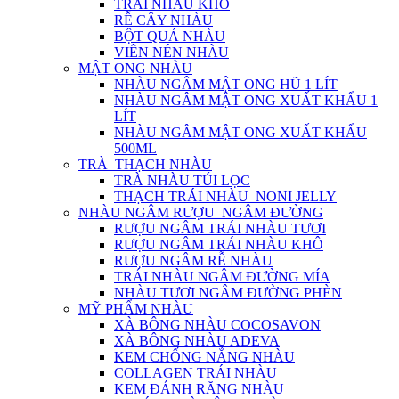
TRÁI NHÀU KHÔ
RỄ CÂY NHÀU
BỘT QUẢ NHÀU
VIÊN NÉN NHÀU
MẬT ONG NHÀU
NHÀU NGÂM MẬT ONG HŨ 1 LÍT
NHÀU NGÂM MẬT ONG XUẤT KHẨU 1
LÍT
NHÀU NGÂM MẬT ONG XUẤT KHẨU
500ML
TRÀ_THẠCH NHÀU
TRÀ NHÀU TÚI LỌC
THẠCH TRÁI NHÀU_NONI JELLY
NHÀU NGÂM RƯỢU_NGÂM ĐƯỜNG
RƯỢU NGÂM TRÁI NHÀU TƯƠI
RƯỢU NGÂM TRÁI NHÀU KHÔ
RƯỢU NGÂM RỄ NHÀU
TRÁI NHÀU NGÂM ĐƯỜNG MÍA
NHÀU TƯƠI NGÂM ĐƯỜNG PHÈN
MỸ PHẨM NHÀU
XÀ BÔNG NHÀU COCOSAVON
XÀ BÔNG NHÀU ADEVA
KEM CHỐNG NẮNG NHÀU
COLLAGEN TRÁI NHÀU
KEM ĐÁNH RĂNG NHÀU