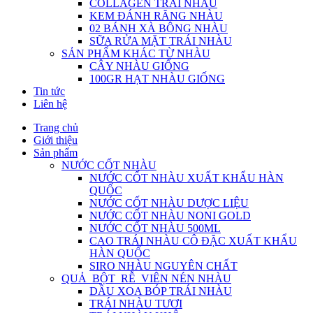
COLLAGEN TRÁI NHÀU
KEM ĐÁNH RĂNG NHÀU
02 BÁNH XÀ BÔNG NHÀU
SỮA RỬA MẶT TRÁI NHÀU
SẢN PHẨM KHÁC TỪ NHÀU
CÂY NHÀU GIỐNG
100GR HẠT NHÀU GIỐNG
Tin tức
Liên hệ
Trang chủ
Giới thiệu
Sản phẩm
NƯỚC CỐT NHÀU
NƯỚC CỐT NHÀU XUẤT KHẨU HÀN
QUỐC
NƯỚC CỐT NHÀU DƯỢC LIỆU
NƯỚC CỐT NHÀU NONI GOLD
NƯỚC CỐT NHÀU 500ML
CAO TRÁI NHÀU CÔ ĐẶC XUẤT KHẨU
HÀN QUỐC
SIRO NHÀU NGUYÊN CHẤT
QUẢ_BỘT_RỄ_VIÊN NÉN NHÀU
DẦU XOA BÓP TRÁI NHÀU
TRÁI NHÀU TƯƠI