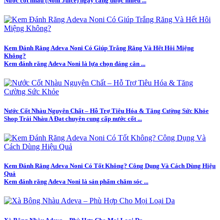
Nước cốt nhàu (Noni Juice) ngày càng được nhiều ...
Kem Đánh Răng Adeva Noni Có Giúp Trắng Răng Và Hết Hôi Miệng
Không?
Kem đánh răng Adeva Noni là lựa chọn đáng cân ...
Nước Cốt Nhàu Nguyên Chất – Hỗ Trợ Tiêu Hóa & Tăng Cường Sức Khỏe
Shop Trái Nhàu A Đạt chuyên cung cấp nước cốt ...
Kem Đánh Răng Adeva Noni Có Tốt Không? Công Dụng Và Cách Dùng Hiệu
Quả
Kem đánh răng Adeva Noni là sản phẩm chăm sóc ...