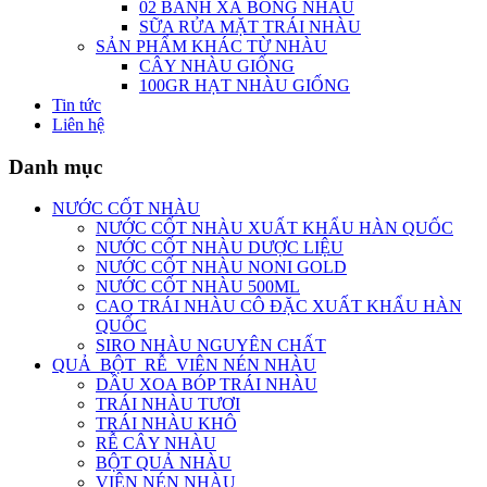
02 BÁNH XÀ BÔNG NHÀU
SỮA RỬA MẶT TRÁI NHÀU
SẢN PHẨM KHÁC TỪ NHÀU
CÂY NHÀU GIỐNG
100GR HẠT NHÀU GIỐNG
Tin tức
Liên hệ
Danh mục
NƯỚC CỐT NHÀU
NƯỚC CỐT NHÀU XUẤT KHẨU HÀN QUỐC
NƯỚC CỐT NHÀU DƯỢC LIỆU
NƯỚC CỐT NHÀU NONI GOLD
NƯỚC CỐT NHÀU 500ML
CAO TRÁI NHÀU CÔ ĐẶC XUẤT KHẨU HÀN
QUỐC
SIRO NHÀU NGUYÊN CHẤT
QUẢ_BỘT_RỄ_VIÊN NÉN NHÀU
DẦU XOA BÓP TRÁI NHÀU
TRÁI NHÀU TƯƠI
TRÁI NHÀU KHÔ
RỄ CÂY NHÀU
BỘT QUẢ NHÀU
VIÊN NÉN NHÀU