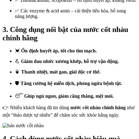
✅ Damnacanthal, Scopoletin – ổn định huyết áp, kháng viêm.
✅ Các enzyme & acid amin – cải thiện tiêu hóa, bổ sung
năng lượng.
3. Công dụng nổi bật của nước cốt nhàu
chính hãng
💓
Ổn định huyết áp, tốt cho tim mạch.
💪
Giảm đau nhức xương khớp, hỗ trợ vận động.
🍵
Thanh nhiệt, mát gan, giải độc cơ thể.
🛡️
Tăng cường hệ miễn dịch, phòng ngừa bệnh tật.
😴
Giúp ngủ ngon, giảm căng thẳng, mệt mỏi.
👉 Nhiều khách hàng đã tin dùng
nước cốt nhàu chính hãng
như
một “thảo dược tự nhiên” để chăm sóc sức khỏe hằng ngày.
4. Cách dùng nước cốt nhàu hiệu quả