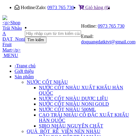
Hotline/Zalo:
0973 765 730
Giỏ hàng (0)
Hotline:
0973 765 730
Email:
Tìm kiếm
doquangdatktvt@gmail.com
MENU
›
Trang chủ
Giới thiệu
Sản phẩm
NƯỚC CỐT NHÀU
NƯỚC CỐT NHÀU XUẤT KHẨU HÀN
QUỐC
NƯỚC CỐT NHÀU DƯỢC LIỆU
NƯỚC CỐT NHÀU NONI GOLD
NƯỚC CỐT NHÀU 500ML
CAO TRÁI NHÀU CÔ ĐẶC XUẤT KHẨU
HÀN QUỐC
SIRO NHÀU NGUYÊN CHẤT
QUẢ_BỘT_RỄ_VIÊN NÉN NHÀU