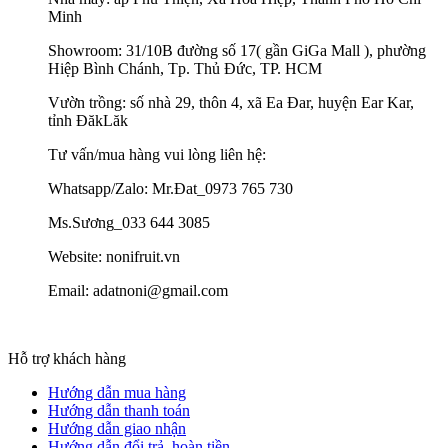
Minh
Showroom: 31/10B đường số 17( gần GiGa Mall ), phường
Hiệp Bình Chánh, Tp. Thủ Đức, TP. HCM
Vườn trồng: số nhà 29, thôn 4, xã Ea Đar, huyện Ear Kar,
tỉnh ĐăkLăk
Tư vấn/mua hàng vui lòng liên hệ:
Whatsapp/Zalo: Mr.Đat_0973 765 730
Ms.Sương_033 644 3085
Website: nonifruit.vn
Email: adatnoni@gmail.com
Hỗ trợ khách hàng
Hướng dẫn mua hàng
Hướng dẫn thanh toán
Hướng dẫn giao nhận
Hướng dẫn đổi trả, hoàn tiền