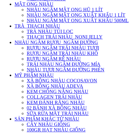
MẬT ONG NHÀU
NHÀU NGÂM MẬT ONG HŨ 1 LÍT
NHÀU NGÂM MẬT ONG XUẤT KHẨU 1 LÍT
NHÀU NGÂM MẬT ONG XUẤT KHẨU 500ML
TRÀ_THẠCH NHÀU
TRÀ NHÀU TÚI LỌC
THẠCH TRÁI NHÀU_NONI JELLY
NHÀU NGÂM RƯỢU_NGÂM ĐƯỜNG
RƯỢU NGÂM TRÁI NHÀU TƯƠI
RƯỢU NGÂM TRÁI NHÀU KHÔ
RƯỢU NGÂM RỄ NHÀU
TRÁI NHÀU NGÂM ĐƯỜNG MÍA
NHÀU TƯƠI NGÂM ĐƯỜNG PHÈN
MỸ PHẨM NHÀU
XÀ BÔNG NHÀU COCOSAVON
XÀ BÔNG NHÀU ADEVA
KEM CHỐNG NẮNG NHÀU
COLLAGEN TRÁI NHÀU
KEM ĐÁNH RĂNG NHÀU
02 BÁNH XÀ BÔNG NHÀU
SỮA RỬA MẶT TRÁI NHÀU
SẢN PHẨM KHÁC TỪ NHÀU
CÂY NHÀU GIỐNG
100GR HẠT NHÀU GIỐNG