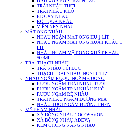
DẦU XOA BÓP TRÁI NHÀU
TRÁI NHÀU TƯƠI
TRÁI NHÀU KHÔ
RỄ CÂY NHÀU
BỘT QUẢ NHÀU
VIÊN NÉN NHÀU
MẬT ONG NHÀU
NHÀU NGÂM MẬT ONG HŨ 1 LÍT
NHÀU NGÂM MẬT ONG XUẤT KHẨU 1
LÍT
NHÀU NGÂM MẬT ONG XUẤT KHẨU
500ML
TRÀ_THẠCH NHÀU
TRÀ NHÀU TÚI LỌC
THẠCH TRÁI NHÀU_NONI JELLY
NHÀU NGÂM RƯỢU_NGÂM ĐƯỜNG
RƯỢU NGÂM TRÁI NHÀU TƯƠI
RƯỢU NGÂM TRÁI NHÀU KHÔ
RƯỢU NGÂM RỄ NHÀU
TRÁI NHÀU NGÂM ĐƯỜNG MÍA
NHÀU TƯƠI NGÂM ĐƯỜNG PHÈN
MỸ PHẨM NHÀU
XÀ BÔNG NHÀU COCOSAVON
XÀ BÔNG NHÀU ADEVA
KEM CHỐNG NẮNG NHÀU