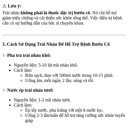
⚠️
Lưu ý:
Trái nhàu
không phải là thuốc đặc trị bướu cổ
. Nó chỉ hỗ trợ
giảm triệu chứng và cải thiện sức khỏe tổng thể. Việc điều trị bệnh
cần có sự hướng dẫn của bác sĩ chuyên khoa.
3. Cách Sử Dụng Trái Nhàu Để Hỗ Trợ Bệnh Bướu Cổ
✨
Pha trà trái nhàu khô:
Nguyên liệu: 5-10 lát trái nhàu khô.
Cách làm:
Rửa sạch, đun với 500ml nước trong 10-15 phút.
Uống ấm, mỗi ngày 2 lần, sáng và tối.
✨
Nước ép trái nhàu tươi:
Nguyên liệu: 1-2 trái nhàu tươi.
Cách làm:
Ép lấy nước, pha loãng với một ít nước lọc.
Uống 2-3 lần/tuần để hỗ trợ tăng cường sức khỏe tuyến
giáp.