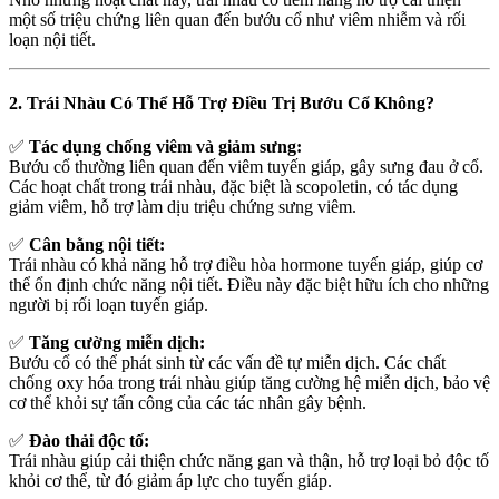
một số triệu chứng liên quan đến bướu cổ như viêm nhiễm và rối
loạn nội tiết.
2. Trái Nhàu Có Thể Hỗ Trợ Điều Trị Bướu Cổ Không?
✅
Tác dụng chống viêm và giảm sưng:
Bướu cổ thường liên quan đến viêm tuyến giáp, gây sưng đau ở cổ.
Các hoạt chất trong trái nhàu, đặc biệt là scopoletin, có tác dụng
giảm viêm, hỗ trợ làm dịu triệu chứng sưng viêm.
✅
Cân bằng nội tiết:
Trái nhàu có khả năng hỗ trợ điều hòa hormone tuyến giáp, giúp cơ
thể ổn định chức năng nội tiết. Điều này đặc biệt hữu ích cho những
người bị rối loạn tuyến giáp.
✅
Tăng cường miễn dịch:
Bướu cổ có thể phát sinh từ các vấn đề tự miễn dịch. Các chất
chống oxy hóa trong trái nhàu giúp tăng cường hệ miễn dịch, bảo vệ
cơ thể khỏi sự tấn công của các tác nhân gây bệnh.
✅
Đào thải độc tố:
Trái nhàu giúp cải thiện chức năng gan và thận, hỗ trợ loại bỏ độc tố
khỏi cơ thể, từ đó giảm áp lực cho tuyến giáp.