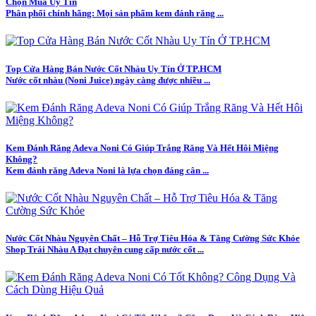
Chọn Mua Uy Tín
Phân phối chính hãng: Mọi sản phẩm kem đánh răng ...
Top Cửa Hàng Bán Nước Cốt Nhàu Uy Tín Ở TP.HCM
Nước cốt nhàu (Noni Juice) ngày càng được nhiều ...
Kem Đánh Răng Adeva Noni Có Giúp Trắng Răng Và Hết Hôi Miệng
Không?
Kem đánh răng Adeva Noni là lựa chọn đáng cân ...
Nước Cốt Nhàu Nguyên Chất – Hỗ Trợ Tiêu Hóa & Tăng Cường Sức Khỏe
Shop Trái Nhàu A Đạt chuyên cung cấp nước cốt ...