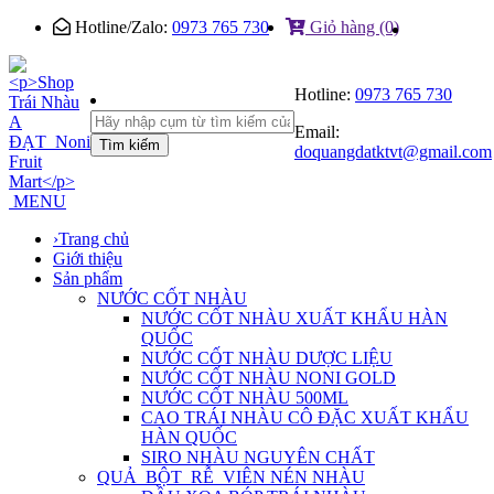
Hotline/Zalo:
0973 765 730
Giỏ hàng (0)
Hotline:
0973 765 730
Email:
Tìm kiếm
doquangdatktvt@gmail.com
MENU
›
Trang chủ
Giới thiệu
Sản phẩm
NƯỚC CỐT NHÀU
NƯỚC CỐT NHÀU XUẤT KHẨU HÀN
QUỐC
NƯỚC CỐT NHÀU DƯỢC LIỆU
NƯỚC CỐT NHÀU NONI GOLD
NƯỚC CỐT NHÀU 500ML
CAO TRÁI NHÀU CÔ ĐẶC XUẤT KHẨU
HÀN QUỐC
SIRO NHÀU NGUYÊN CHẤT
QUẢ_BỘT_RỄ_VIÊN NÉN NHÀU