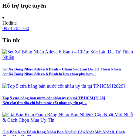
Hỗ trợ trực tuyến
Hotline
0973 765 730
Tin tức
Set Xà Bông Nhàu Adeva 6 Bánh – Chăm Sóc Làn Da Từ Thiên Nhiên
Set Xà Bông Nhàu Adeva 6 Bánh là lựa chọn phù hợp ...
Top 5 cửa hàng bán nước cốt nhàu uy tín tại TP.HCM [2026]
Nếu cần tìm địa chỉ bán nước cốt nhàu uy tín tại ...
Giá Bán Kem Đánh Răng Nhàu Bao Nhiêu? Cập Nhật Mới Nhất & Cách