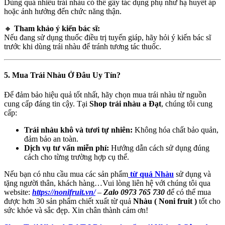
Dùng quá nhiều trái nhàu có thể gây tác dụng phụ như hạ huyết áp
hoặc ảnh hưởng đến chức năng thận.
🔸
Tham khảo ý kiến bác sĩ:
Nếu đang sử dụng thuốc điều trị tuyến giáp, hãy hỏi ý kiến bác sĩ
trước khi dùng trái nhàu để tránh tương tác thuốc.
5. Mua Trái Nhàu Ở Đâu Uy Tín?
Để đảm bảo hiệu quả tốt nhất, hãy chọn mua trái nhàu từ nguồn
cung cấp đáng tin cậy. Tại
Shop trái nhàu a Đạt
, chúng tôi cung
cấp:
Trái nhàu khô và tươi tự nhiên:
Không hóa chất bảo quản,
đảm bảo an toàn.
Dịch vụ tư vấn miễn phí:
Hướng dẫn cách sử dụng đúng
cách cho từng trường hợp cụ thể.
Nếu bạn có nhu cầu mua các sản phẩm
từ quả Nhàu
sử dụng và
tặng người thân, khách hàng…Vui lòng liên hệ với chúng tôi qua
website:
https://nonifruit.vn/
–
Zalo 0973 765 730
để có thể mua
được hơn 30 sản phẩm chiết xuất từ quả
Nhàu ( Noni fruit )
tốt cho
sức khỏe và sắc đẹp. Xin chân thành cảm ơn!