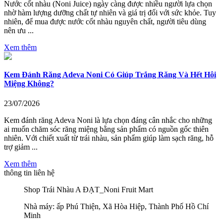
Nước cốt nhàu (Noni Juice) ngày càng được nhiều người lựa chọn
nhờ hàm lượng dưỡng chất tự nhiên và giá trị đối với sức khỏe. Tuy
nhiên, để mua được nước cốt nhàu nguyên chất, người tiêu dùng
nên ưu ...
Xem thêm
Kem Đánh Răng Adeva Noni Có Giúp Trắng Răng Và Hết Hôi
Miệng Không?
23/07/2026
Kem đánh răng Adeva Noni là lựa chọn đáng cân nhắc cho những
ai muốn chăm sóc răng miệng bằng sản phẩm có nguồn gốc thiên
nhiên. Với chiết xuất từ trái nhàu, sản phẩm giúp làm sạch răng, hỗ
trợ giảm ...
Xem thêm
thông tin liên hệ
Shop Trái Nhàu A ĐẠT_Noni Fruit Mart
Nhà máy: ấp Phú Thiện, Xã Hòa Hiệp, Thành Phố Hồ Chí
Minh