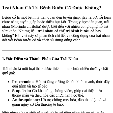
Trái Nhàu Có Trị Bệnh Bướu Cổ Được Không?
Bướu cổ là một bệnh lý liên quan đến tuyến giáp, gây ra bởi rối loạn
chức năng tuyến giáp hoặc thiếu hụt i-ốt. Trong y học dân gian, trái
nhàu (Morinda citrifolia) được biết đến với nhiều công dụng hỗ trợ
sức khỏe. Nhưng liệu
trái nhàu có thể trị bệnh bướu cổ
hay
không? Bài viết này sẽ phân tích chi tiết về công dụng của trái nhàu
đối với bệnh bướu cổ và cách sử dụng đúng cách.
1. Đặc Điểm và Thành Phần Của Trái Nhàu
Trái nhàu là một loại thảo dược thiên nhiên chứa nhiều dưỡng chất
quý giá:
Proxeronine:
Hỗ trợ tăng cường tế bào khỏe mạnh, thúc đẩy
quá trình tái tạo tế bào.
Scopoletin:
Có khả năng chống viêm, giúp cải thiện lưu
thông máu và điều hòa các chức năng cơ thể.
Anthraquinone:
Hỗ trợ chống oxy hóa, đào thải độc tố và
giảm nguy cơ tổn thương tế bào.
Nhờ những hoạt chất này, trái nhàu có tiềm năng hỗ trợ cải thiện