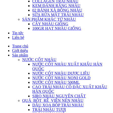
COLLAGEN TRÁI NHÀU
KEM ĐÁNH RĂNG NHÀU
02 BÁNH XÀ BÔNG NHÀU
SỮA RỬA MẶT TRÁI NHÀU
SẢN PHẨM KHÁC TỪ NHÀU
CÂY NHÀU GIỐNG
100GR HẠT NHÀU GIỐNG
Tin tức
Liên hệ
Trang chủ
Giới thiệu
Sản phẩm
NƯỚC CỐT NHÀU
NƯỚC CỐT NHÀU XUẤT KHẨU HÀN
QUỐC
NƯỚC CỐT NHÀU DƯỢC LIỆU
NƯỚC CỐT NHÀU NONI GOLD
NƯỚC CỐT NHÀU 500ML
CAO TRÁI NHÀU CÔ ĐẶC XUẤT KHẨU
HÀN QUỐC
SIRO NHÀU NGUYÊN CHẤT
QUẢ_BỘT_RỄ_VIÊN NÉN NHÀU
DẦU XOA BÓP TRÁI NHÀU
TRÁI NHÀU TƯƠI