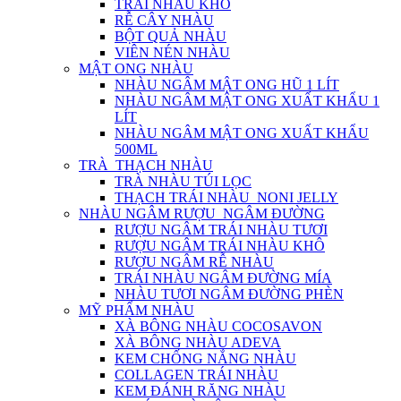
TRÁI NHÀU KHÔ
RỄ CÂY NHÀU
BỘT QUẢ NHÀU
VIÊN NÉN NHÀU
MẬT ONG NHÀU
NHÀU NGÂM MẬT ONG HŨ 1 LÍT
NHÀU NGÂM MẬT ONG XUẤT KHẨU 1
LÍT
NHÀU NGÂM MẬT ONG XUẤT KHẨU
500ML
TRÀ_THẠCH NHÀU
TRÀ NHÀU TÚI LỌC
THẠCH TRÁI NHÀU_NONI JELLY
NHÀU NGÂM RƯỢU_NGÂM ĐƯỜNG
RƯỢU NGÂM TRÁI NHÀU TƯƠI
RƯỢU NGÂM TRÁI NHÀU KHÔ
RƯỢU NGÂM RỄ NHÀU
TRÁI NHÀU NGÂM ĐƯỜNG MÍA
NHÀU TƯƠI NGÂM ĐƯỜNG PHÈN
MỸ PHẨM NHÀU
XÀ BÔNG NHÀU COCOSAVON
XÀ BÔNG NHÀU ADEVA
KEM CHỐNG NẮNG NHÀU
COLLAGEN TRÁI NHÀU
KEM ĐÁNH RĂNG NHÀU