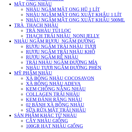
MẬT ONG NHÀU
NHÀU NGÂM MẬT ONG HŨ 1 LÍT
NHÀU NGÂM MẬT ONG XUẤT KHẨU 1 LÍT
NHÀU NGÂM MẬT ONG XUẤT KHẨU 500ML
TRÀ_THẠCH NHÀU
TRÀ NHÀU TÚI LỌC
THẠCH TRÁI NHÀU_NONI JELLY
NHÀU NGÂM RƯỢU_NGÂM ĐƯỜNG
RƯỢU NGÂM TRÁI NHÀU TƯƠI
RƯỢU NGÂM TRÁI NHÀU KHÔ
RƯỢU NGÂM RỄ NHÀU
TRÁI NHÀU NGÂM ĐƯỜNG MÍA
NHÀU TƯƠI NGÂM ĐƯỜNG PHÈN
MỸ PHẨM NHÀU
XÀ BÔNG NHÀU COCOSAVON
XÀ BÔNG NHÀU ADEVA
KEM CHỐNG NẮNG NHÀU
COLLAGEN TRÁI NHÀU
KEM ĐÁNH RĂNG NHÀU
02 BÁNH XÀ BÔNG NHÀU
SỮA RỬA MẶT TRÁI NHÀU
SẢN PHẨM KHÁC TỪ NHÀU
CÂY NHÀU GIỐNG
100GR HẠT NHÀU GIỐNG