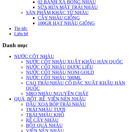
02 BÁNH XÀ BÔNG NHÀU
SỮA RỬA MẶT TRÁI NHÀU
SẢN PHẨM KHÁC TỪ NHÀU
CÂY NHÀU GIỐNG
100GR HẠT NHÀU GIỐNG
Tin tức
Liên hệ
Danh mục
NƯỚC CỐT NHÀU
NƯỚC CỐT NHÀU XUẤT KHẨU HÀN QUỐC
NƯỚC CỐT NHÀU DƯỢC LIỆU
NƯỚC CỐT NHÀU NONI GOLD
NƯỚC CỐT NHÀU 500ML
CAO TRÁI NHÀU CÔ ĐẶC XUẤT KHẨU HÀN
QUỐC
SIRO NHÀU NGUYÊN CHẤT
QUẢ_BỘT_RỄ_VIÊN NÉN NHÀU
DẦU XOA BÓP TRÁI NHÀU
TRÁI NHÀU TƯƠI
TRÁI NHÀU KHÔ
RỄ CÂY NHÀU
BỘT QUẢ NHÀU
VIÊN NÉN NHÀU