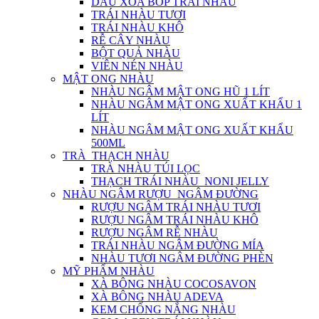
DẦU XOA BÓP TRÁI NHÀU
TRÁI NHÀU TƯƠI
TRÁI NHÀU KHÔ
RỄ CÂY NHÀU
BỘT QUẢ NHÀU
VIÊN NÉN NHÀU
MẬT ONG NHÀU
NHÀU NGÂM MẬT ONG HŨ 1 LÍT
NHÀU NGÂM MẬT ONG XUẤT KHẨU 1
LÍT
NHÀU NGÂM MẬT ONG XUẤT KHẨU
500ML
TRÀ_THẠCH NHÀU
TRÀ NHÀU TÚI LỌC
THẠCH TRÁI NHÀU_NONI JELLY
NHÀU NGÂM RƯỢU_NGÂM ĐƯỜNG
RƯỢU NGÂM TRÁI NHÀU TƯƠI
RƯỢU NGÂM TRÁI NHÀU KHÔ
RƯỢU NGÂM RỄ NHÀU
TRÁI NHÀU NGÂM ĐƯỜNG MÍA
NHÀU TƯƠI NGÂM ĐƯỜNG PHÈN
MỸ PHẨM NHÀU
XÀ BÔNG NHÀU COCOSAVON
XÀ BÔNG NHÀU ADEVA
KEM CHỐNG NẮNG NHÀU