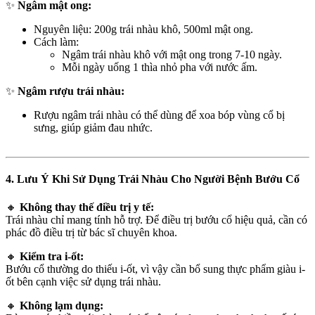
✨
Ngâm mật ong:
Nguyên liệu: 200g trái nhàu khô, 500ml mật ong.
Cách làm:
Ngâm trái nhàu khô với mật ong trong 7-10 ngày.
Mỗi ngày uống 1 thìa nhỏ pha với nước ấm.
✨
Ngâm rượu trái nhàu:
Rượu ngâm trái nhàu có thể dùng để xoa bóp vùng cổ bị
sưng, giúp giảm đau nhức.
4. Lưu Ý Khi Sử Dụng Trái Nhàu Cho Người Bệnh Bướu Cổ
🔸
Không thay thế điều trị y tế:
Trái nhàu chỉ mang tính hỗ trợ. Để điều trị bướu cổ hiệu quả, cần có
phác đồ điều trị từ bác sĩ chuyên khoa.
🔸
Kiểm tra i-ốt:
Bướu cổ thường do thiếu i-ốt, vì vậy cần bổ sung thực phẩm giàu i-
ốt bên cạnh việc sử dụng trái nhàu.
🔸
Không lạm dụng: