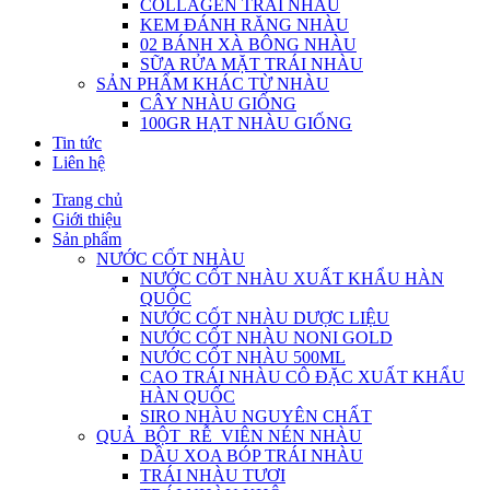
COLLAGEN TRÁI NHÀU
KEM ĐÁNH RĂNG NHÀU
02 BÁNH XÀ BÔNG NHÀU
SỮA RỬA MẶT TRÁI NHÀU
SẢN PHẨM KHÁC TỪ NHÀU
CÂY NHÀU GIỐNG
100GR HẠT NHÀU GIỐNG
Tin tức
Liên hệ
Trang chủ
Giới thiệu
Sản phẩm
NƯỚC CỐT NHÀU
NƯỚC CỐT NHÀU XUẤT KHẨU HÀN
QUỐC
NƯỚC CỐT NHÀU DƯỢC LIỆU
NƯỚC CỐT NHÀU NONI GOLD
NƯỚC CỐT NHÀU 500ML
CAO TRÁI NHÀU CÔ ĐẶC XUẤT KHẨU
HÀN QUỐC
SIRO NHÀU NGUYÊN CHẤT
QUẢ_BỘT_RỄ_VIÊN NÉN NHÀU
DẦU XOA BÓP TRÁI NHÀU
TRÁI NHÀU TƯƠI