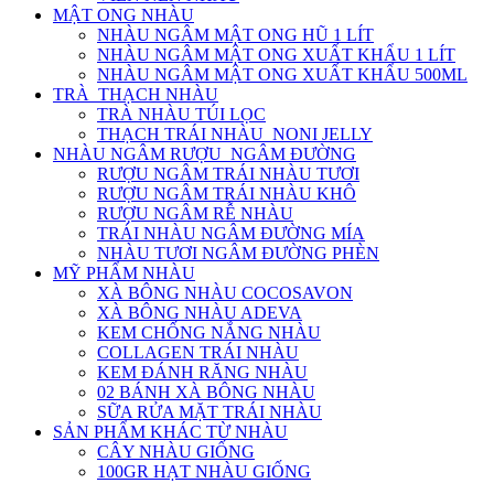
MẬT ONG NHÀU
NHÀU NGÂM MẬT ONG HŨ 1 LÍT
NHÀU NGÂM MẬT ONG XUẤT KHẨU 1 LÍT
NHÀU NGÂM MẬT ONG XUẤT KHẨU 500ML
TRÀ_THẠCH NHÀU
TRÀ NHÀU TÚI LỌC
THẠCH TRÁI NHÀU_NONI JELLY
NHÀU NGÂM RƯỢU_NGÂM ĐƯỜNG
RƯỢU NGÂM TRÁI NHÀU TƯƠI
RƯỢU NGÂM TRÁI NHÀU KHÔ
RƯỢU NGÂM RỄ NHÀU
TRÁI NHÀU NGÂM ĐƯỜNG MÍA
NHÀU TƯƠI NGÂM ĐƯỜNG PHÈN
MỸ PHẨM NHÀU
XÀ BÔNG NHÀU COCOSAVON
XÀ BÔNG NHÀU ADEVA
KEM CHỐNG NẮNG NHÀU
COLLAGEN TRÁI NHÀU
KEM ĐÁNH RĂNG NHÀU
02 BÁNH XÀ BÔNG NHÀU
SỮA RỬA MẶT TRÁI NHÀU
SẢN PHẨM KHÁC TỪ NHÀU
CÂY NHÀU GIỐNG
100GR HẠT NHÀU GIỐNG