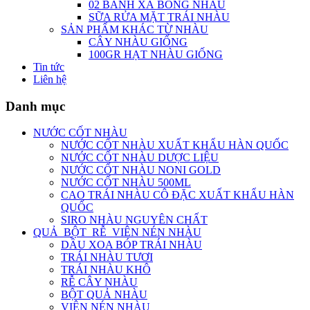
02 BÁNH XÀ BÔNG NHÀU
SỮA RỬA MẶT TRÁI NHÀU
SẢN PHẨM KHÁC TỪ NHÀU
CÂY NHÀU GIỐNG
100GR HẠT NHÀU GIỐNG
Tin tức
Liên hệ
Danh mục
NƯỚC CỐT NHÀU
NƯỚC CỐT NHÀU XUẤT KHẨU HÀN QUỐC
NƯỚC CỐT NHÀU DƯỢC LIỆU
NƯỚC CỐT NHÀU NONI GOLD
NƯỚC CỐT NHÀU 500ML
CAO TRÁI NHÀU CÔ ĐẶC XUẤT KHẨU HÀN
QUỐC
SIRO NHÀU NGUYÊN CHẤT
QUẢ_BỘT_RỄ_VIÊN NÉN NHÀU
DẦU XOA BÓP TRÁI NHÀU
TRÁI NHÀU TƯƠI
TRÁI NHÀU KHÔ
RỄ CÂY NHÀU
BỘT QUẢ NHÀU
VIÊN NÉN NHÀU