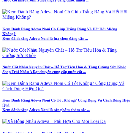
Nước cốt nhàu (Noni Juice) ngày càng được nhiều ...
Kem Đánh Răng Adeva Noni Có Giúp Trắng Răng Và Hết Hôi Miệng
Không?
Kem đánh răng Adeva Noni là lựa chọn đáng cân ...
Nước Cốt Nhàu Nguyên Chất – Hỗ Trợ Tiêu Hóa & Tăng Cường Sức Khỏe
Shop Trái Nhàu A Đạt chuyên cung cấp nước cốt ...
Kem Đánh Răng Adeva Noni Có Tốt Không? Công Dụng Và Cách Dùng Hiệu
Quả
Kem đánh răng Adeva Noni là sản phẩm chăm sóc ...