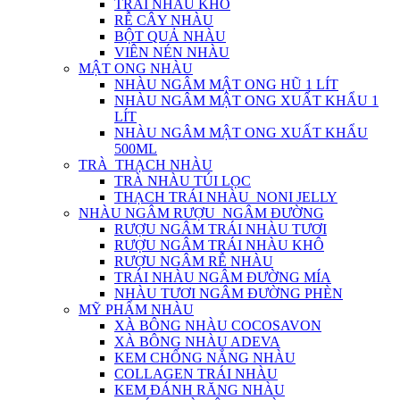
TRÁI NHÀU KHÔ
RỄ CÂY NHÀU
BỘT QUẢ NHÀU
VIÊN NÉN NHÀU
MẬT ONG NHÀU
NHÀU NGÂM MẬT ONG HŨ 1 LÍT
NHÀU NGÂM MẬT ONG XUẤT KHẨU 1
LÍT
NHÀU NGÂM MẬT ONG XUẤT KHẨU
500ML
TRÀ_THẠCH NHÀU
TRÀ NHÀU TÚI LỌC
THẠCH TRÁI NHÀU_NONI JELLY
NHÀU NGÂM RƯỢU_NGÂM ĐƯỜNG
RƯỢU NGÂM TRÁI NHÀU TƯƠI
RƯỢU NGÂM TRÁI NHÀU KHÔ
RƯỢU NGÂM RỄ NHÀU
TRÁI NHÀU NGÂM ĐƯỜNG MÍA
NHÀU TƯƠI NGÂM ĐƯỜNG PHÈN
MỸ PHẨM NHÀU
XÀ BÔNG NHÀU COCOSAVON
XÀ BÔNG NHÀU ADEVA
KEM CHỐNG NẮNG NHÀU
COLLAGEN TRÁI NHÀU
KEM ĐÁNH RĂNG NHÀU