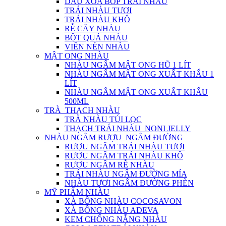
DẦU XOA BÓP TRÁI NHÀU
TRÁI NHÀU TƯƠI
TRÁI NHÀU KHÔ
RỄ CÂY NHÀU
BỘT QUẢ NHÀU
VIÊN NÉN NHÀU
MẬT ONG NHÀU
NHÀU NGÂM MẬT ONG HŨ 1 LÍT
NHÀU NGÂM MẬT ONG XUẤT KHẨU 1
LÍT
NHÀU NGÂM MẬT ONG XUẤT KHẨU
500ML
TRÀ_THẠCH NHÀU
TRÀ NHÀU TÚI LỌC
THẠCH TRÁI NHÀU_NONI JELLY
NHÀU NGÂM RƯỢU_NGÂM ĐƯỜNG
RƯỢU NGÂM TRÁI NHÀU TƯƠI
RƯỢU NGÂM TRÁI NHÀU KHÔ
RƯỢU NGÂM RỄ NHÀU
TRÁI NHÀU NGÂM ĐƯỜNG MÍA
NHÀU TƯƠI NGÂM ĐƯỜNG PHÈN
MỸ PHẨM NHÀU
XÀ BÔNG NHÀU COCOSAVON
XÀ BÔNG NHÀU ADEVA
KEM CHỐNG NẮNG NHÀU