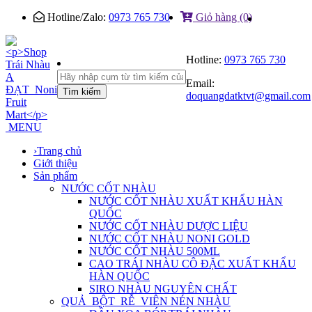
Hotline/Zalo:
0973 765 730
Giỏ hàng (0)
Hotline:
0973 765 730
Email:
Tìm kiếm
doquangdatktvt@gmail.com
MENU
›
Trang chủ
Giới thiệu
Sản phẩm
NƯỚC CỐT NHÀU
NƯỚC CỐT NHÀU XUẤT KHẨU HÀN
QUỐC
NƯỚC CỐT NHÀU DƯỢC LIỆU
NƯỚC CỐT NHÀU NONI GOLD
NƯỚC CỐT NHÀU 500ML
CAO TRÁI NHÀU CÔ ĐẶC XUẤT KHẨU
HÀN QUỐC
SIRO NHÀU NGUYÊN CHẤT
QUẢ_BỘT_RỄ_VIÊN NÉN NHÀU