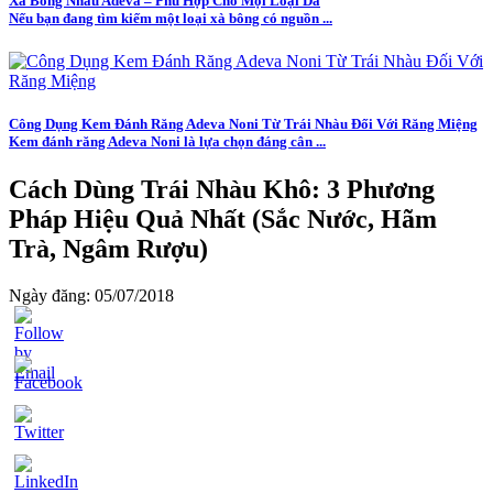
Xà Bông Nhàu Adeva – Phù Hợp Cho Mọi Loại Da
Nếu bạn đang tìm kiếm một loại xà bông có nguồn ...
Công Dụng Kem Đánh Răng Adeva Noni Từ Trái Nhàu Đối Với Răng Miệng
Kem đánh răng Adeva Noni là lựa chọn đáng cân ...
Cách Dùng Trái Nhàu Khô: 3 Phương
Pháp Hiệu Quả Nhất (Sắc Nước, Hãm
Trà, Ngâm Rượu)
Ngày đăng: 05/07/2018