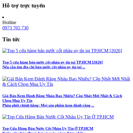
Hỗ trợ trực tuyến
Hotline
0973 765 730
Tin tức
Top 5 cửa hàng bán nước cốt nhàu uy tín tại TP.HCM [2026]
Nếu cần tìm địa chỉ bán nước cốt nhàu uy tín tại ...
Giá Bán Kem Đánh Răng Nhàu Bao Nhiêu? Cập Nhật Mới Nhất & Cách
Chọn Mua Uy Tín
Phân phối chính hãng: Mọi sản phẩm kem đánh răng ...
Top Cửa Hàng Bán Nước Cốt Nhàu Uy Tín Ở TP.HCM