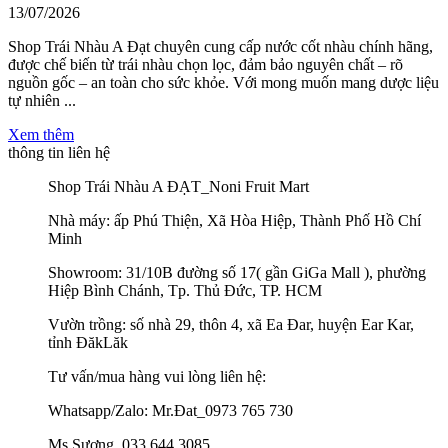
13/07/2026
Shop Trái Nhàu A Đạt chuyên cung cấp nước cốt nhàu chính hãng,
được chế biến từ trái nhàu chọn lọc, đảm bảo nguyên chất – rõ
nguồn gốc – an toàn cho sức khỏe. Với mong muốn mang dược liệu
tự nhiên ...
Xem thêm
thông tin liên hệ
Shop Trái Nhàu A ĐẠT_Noni Fruit Mart
Nhà máy: ấp Phú Thiện, Xã Hòa Hiệp, Thành Phố Hồ Chí
Minh
Showroom: 31/10B đường số 17( gần GiGa Mall ), phường
Hiệp Bình Chánh, Tp. Thủ Đức, TP. HCM
Vườn trồng: số nhà 29, thôn 4, xã Ea Đar, huyện Ear Kar,
tỉnh ĐăkLăk
Tư vấn/mua hàng vui lòng liên hệ:
Whatsapp/Zalo: Mr.Đat_0973 765 730
Ms.Sương_033 644 3085