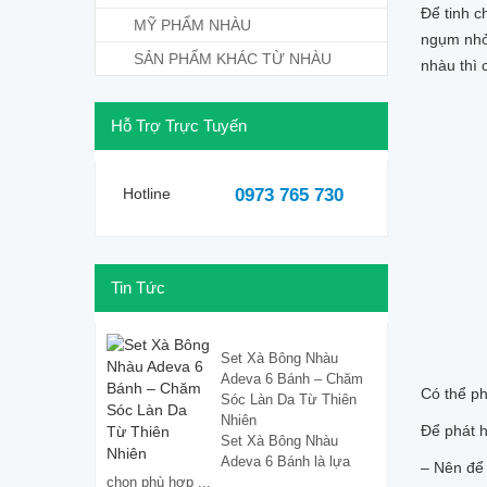
Để tinh c
MỸ PHẨM NHÀU
ngụm nhỏ,
SẢN PHẨM KHÁC TỪ NHÀU
nhàu thì 
Hỗ Trợ Trực Tuyến
Hotline
0973 765 730
Tin Tức
Set Xà Bông Nhàu
Adeva 6 Bánh – Chăm
Có thể p
Sóc Làn Da Từ Thiên
Nhiên
Để phát h
Set Xà Bông Nhàu
Adeva 6 Bánh là lựa
– Nên để 
chọn phù hợp ...