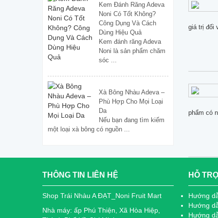
Kem Đánh Răng Adeva
Noni Có Tốt Không?
Công Dụng Và Cách
giá trị đố
Dùng Hiệu Quả
Kem đánh răng Adeva
Noni là sản phẩm chăm
sóc ...
Xà Bông Nhàu Adeva –
Phù Hợp Cho Mọi Loại
Da
phẩm có ng
Nếu bạn đang tìm kiếm
một loại xà bông có nguồn ...
THÔNG TIN LIÊN HỆ
HỖ TR
Shop Trái Nhàu A ĐẠT_Noni Fruit Mart
Hướng d
Hướng dẫ
Nhà máy: ấp Phú Thiện, Xã Hòa Hiệp,
Hướng dẫ