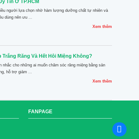
Uy Tín Ở TP.HCM
iều người lựa chọn nhờ hàm lượng dưỡng chất tự nhiên và
êu dùng nên ưu ...
Xem thêm
 Trắng Răng Và Hết Hôi Miệng Không?
ân nhắc cho những ai muốn chăm sóc răng miệng bằng sản
g, hỗ trợ giảm ...
Xem thêm
FANPAGE