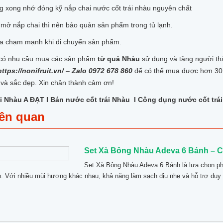
g xong nhớ đóng kỹ nắp chai nước cốt trái nhàu nguyên chất
mở nắp chai thì nên bảo quản sản phẩm trong tủ lạnh.
va chạm mạnh khi di chuyển sản phẩm.
có nhu cầu mua các sản phẩm
từ quả Nhàu
sử dụng và tặng người thâ
https://nonifruit.vn/
–
Zalo 0972 678 860
để có thể mua được hơn 30
và sắc đẹp. Xin chân thành cảm ơn!
i Nhàu A ĐẠT I Bán nước cốt trái Nhàu I Công dụng nước cốt trá
iên quan
Set Xà Bông Nhàu Adeva 6 Bánh – 
Set Xà Bông Nhàu Adeva 6 Bánh là lựa chọn ph
n. Với nhiều mùi hương khác nhau, khả năng làm sạch dịu nhẹ và hỗ trợ duy t