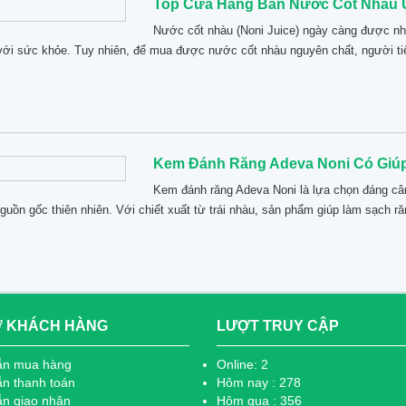
Top Cửa Hàng Bán Nước Cốt Nhàu 
Nước cốt nhàu (Noni Juice) ngày càng được nh
i với sức khỏe. Tuy nhiên, để mua được nước cốt nhàu nguyên chất, người ti
Kem Đánh Răng Adeva Noni Có Giúp
Kem đánh răng Adeva Noni là lựa chọn đáng c
uồn gốc thiên nhiên. Với chiết xuất từ trái nhàu, sản phẩm giúp làm sạch răn
Ợ KHÁCH HÀNG
LƯỢT TRUY CẬP
ẫn mua hàng
Online: 2
n thanh toán
Hôm nay : 278
n giao nhận
Hôm qua : 356