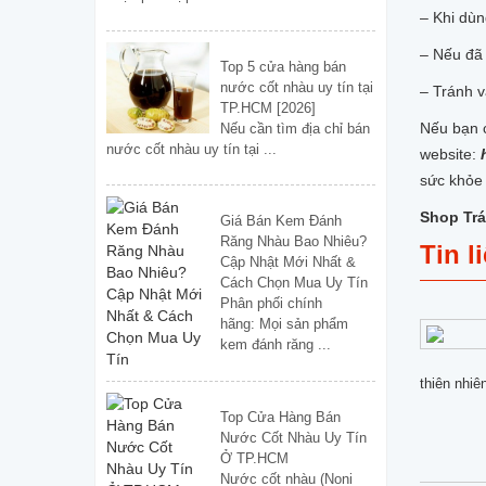
– Khi dùn
– Nếu đã 
Top 5 cửa hàng bán
nước cốt nhàu uy tín tại
– Tránh 
TP.HCM [2026]
Nếu bạn 
Nếu cần tìm địa chỉ bán
nước cốt nhàu uy tín tại ...
website:
sức khỏe 
Shop Trá
Giá Bán Kem Đánh
Răng Nhàu Bao Nhiêu?
Tin l
Cập Nhật Mới Nhất &
Cách Chọn Mua Uy Tín
Phân phối chính
hãng: Mọi sản phẩm
kem đánh răng ...
thiên nhiê
Top Cửa Hàng Bán
Nước Cốt Nhàu Uy Tín
Ở TP.HCM
Nước cốt nhàu (Noni