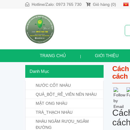
Hotline/Zalo:
0973 765 730
Giỏ hàng (0)
TRANG CHỦ
GIỚI THIỆU
Cách 
Danh Mục
cách
NƯỚC CỐT NHÀU
QUẢ_BỘT_RỄ_VIÊN NÉN NHÀU
MẬT ONG NHÀU
Cách
TRÀ_THẠCH NHÀU
các
NHÀU NGÂM RƯỢU_NGÂM
ĐƯỜNG