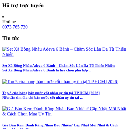
Hỗ trợ trực tuyến
Hotline
0973 765 730
Tin tức
Set Xà Bông Nhàu Adeva 6 Bánh – Chăm Sóc Làn Da Từ Thiên Nhiên
Set Xà Bông Nhàu Adeva 6 Bánh là lựa chọn phù hợp ...
Top 5 cửa hàng bán nước cốt nhàu uy tín tại TP.HCM [2026]
Nếu cần tìm địa chỉ bán nước cốt nhàu uy tín tại ...
Giá Bán Kem Đánh Răng Nhàu Bao Nhiêu? Cập Nhật Mới Nhất & Cách