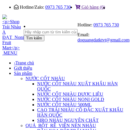
Hotline/Zalo:
0973 765 730
Giỏ hàng (0)
Hotline:
0973 765 730
Email:
Tìm kiếm
doquangdatktvt@gmail.com
MENU
›
Trang chủ
Giới thiệu
Sản phẩm
NƯỚC CỐT NHÀU
NƯỚC CỐT NHÀU XUẤT KHẨU HÀN
QUỐC
NƯỚC CỐT NHÀU DƯỢC LIỆU
NƯỚC CỐT NHÀU NONI GOLD
NƯỚC CỐT NHÀU 500ML
CAO TRÁI NHÀU CÔ ĐẶC XUẤT KHẨU
HÀN QUỐC
SIRO NHÀU NGUYÊN CHẤT
QUẢ_BỘT_RỄ_VIÊN NÉN NHÀU