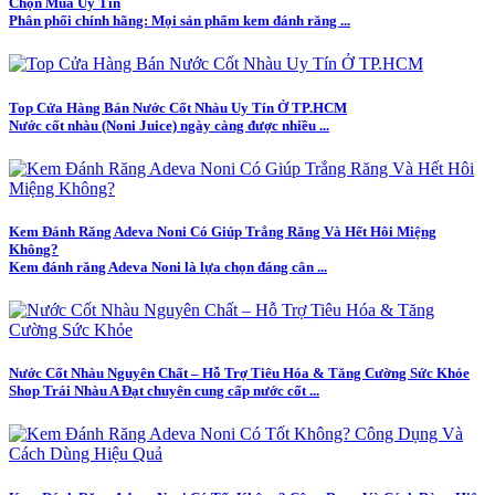
Chọn Mua Uy Tín
Phân phối chính hãng: Mọi sản phẩm kem đánh răng ...
Top Cửa Hàng Bán Nước Cốt Nhàu Uy Tín Ở TP.HCM
Nước cốt nhàu (Noni Juice) ngày càng được nhiều ...
Kem Đánh Răng Adeva Noni Có Giúp Trắng Răng Và Hết Hôi Miệng
Không?
Kem đánh răng Adeva Noni là lựa chọn đáng cân ...
Nước Cốt Nhàu Nguyên Chất – Hỗ Trợ Tiêu Hóa & Tăng Cường Sức Khỏe
Shop Trái Nhàu A Đạt chuyên cung cấp nước cốt ...