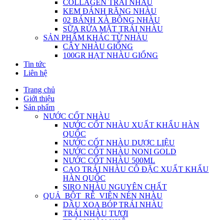
COLLAGEN TRÁI NHÀU
KEM ĐÁNH RĂNG NHÀU
02 BÁNH XÀ BÔNG NHÀU
SỮA RỬA MẶT TRÁI NHÀU
SẢN PHẨM KHÁC TỪ NHÀU
CÂY NHÀU GIỐNG
100GR HẠT NHÀU GIỐNG
Tin tức
Liên hệ
Trang chủ
Giới thiệu
Sản phẩm
NƯỚC CỐT NHÀU
NƯỚC CỐT NHÀU XUẤT KHẨU HÀN
QUỐC
NƯỚC CỐT NHÀU DƯỢC LIỆU
NƯỚC CỐT NHÀU NONI GOLD
NƯỚC CỐT NHÀU 500ML
CAO TRÁI NHÀU CÔ ĐẶC XUẤT KHẨU
HÀN QUỐC
SIRO NHÀU NGUYÊN CHẤT
QUẢ_BỘT_RỄ_VIÊN NÉN NHÀU
DẦU XOA BÓP TRÁI NHÀU
TRÁI NHÀU TƯƠI