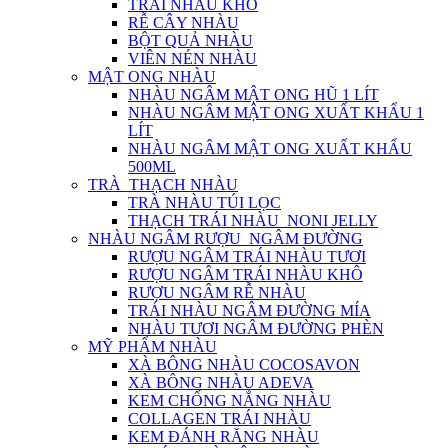
TRÁI NHÀU KHÔ
RỄ CÂY NHÀU
BỘT QUẢ NHÀU
VIÊN NÉN NHÀU
MẬT ONG NHÀU
NHÀU NGÂM MẬT ONG HŨ 1 LÍT
NHÀU NGÂM MẬT ONG XUẤT KHẨU 1
LÍT
NHÀU NGÂM MẬT ONG XUẤT KHẨU
500ML
TRÀ_THẠCH NHÀU
TRÀ NHÀU TÚI LỌC
THẠCH TRÁI NHÀU_NONI JELLY
NHÀU NGÂM RƯỢU_NGÂM ĐƯỜNG
RƯỢU NGÂM TRÁI NHÀU TƯƠI
RƯỢU NGÂM TRÁI NHÀU KHÔ
RƯỢU NGÂM RỄ NHÀU
TRÁI NHÀU NGÂM ĐƯỜNG MÍA
NHÀU TƯƠI NGÂM ĐƯỜNG PHÈN
MỸ PHẨM NHÀU
XÀ BÔNG NHÀU COCOSAVON
XÀ BÔNG NHÀU ADEVA
KEM CHỐNG NẮNG NHÀU
COLLAGEN TRÁI NHÀU
KEM ĐÁNH RĂNG NHÀU