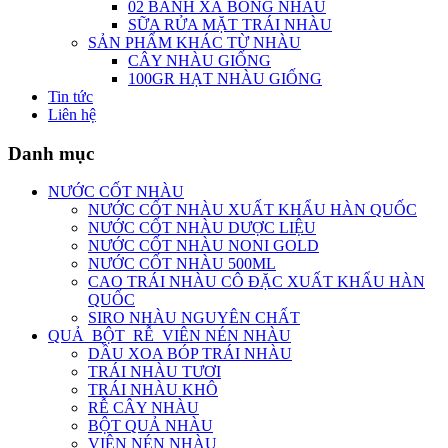
02 BÁNH XÀ BÔNG NHÀU
SỮA RỬA MẶT TRÁI NHÀU
SẢN PHẨM KHÁC TỪ NHÀU
CÂY NHÀU GIỐNG
100GR HẠT NHÀU GIỐNG
Tin tức
Liên hệ
Danh mục
NƯỚC CỐT NHÀU
NƯỚC CỐT NHÀU XUẤT KHẨU HÀN QUỐC
NƯỚC CỐT NHÀU DƯỢC LIỆU
NƯỚC CỐT NHÀU NONI GOLD
NƯỚC CỐT NHÀU 500ML
CAO TRÁI NHÀU CÔ ĐẶC XUẤT KHẨU HÀN
QUỐC
SIRO NHÀU NGUYÊN CHẤT
QUẢ_BỘT_RỄ_VIÊN NÉN NHÀU
DẦU XOA BÓP TRÁI NHÀU
TRÁI NHÀU TƯƠI
TRÁI NHÀU KHÔ
RỄ CÂY NHÀU
BỘT QUẢ NHÀU
VIÊN NÉN NHÀU