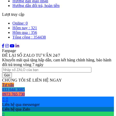
Hướng dẫn giao nhận
Hướng dẫn đổi trả, hoàn tiền
Lượt truy cập
Online: 0
Hôm nay : 321
Hôm qua : 356
Tổng cộng : 354438
Fanpage
ĐỂ LẠI SỐ ZALO TƯ VẤN 24/7
Khuyến mãi quà tặng hấp dẫn, cam kết hàng chính hãng, bảo hành
đổi trả trong vòng 7 ngày
CHÚNG TÔI SẼ LIÊN HỆ NGAY
Tư vấn
033 644 3085
0973 765 730
Liên hệ qua messenger
Liên hệ qua Zalo