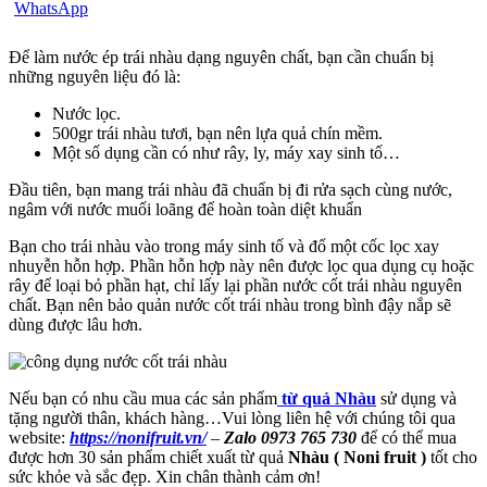
Để làm nước ép trái nhàu dạng nguyên chất, bạn cần chuẩn bị
những nguyên liệu đó là:
Nước lọc.
500gr trái nhàu tươi, bạn nên lựa quả chín mềm.
Một số dụng cần có như rây, ly, máy xay sinh tố…
Đầu tiên, bạn mang trái nhàu đã chuẩn bị đi rửa sạch cùng nước,
ngâm với nước muối loãng để hoàn toàn diệt khuẩn
Bạn cho trái nhàu vào trong máy sinh tố và đổ một cốc lọc xay
nhuyễn hỗn hợp. Phần hỗn hợp này nên được lọc qua dụng cụ hoặc
rây để loại bỏ phần hạt, chỉ lấy lại phần nước cốt trái nhàu nguyên
chất. Bạn nên bảo quản nước cốt trái nhàu trong bình đậy nắp sẽ
dùng được lâu hơn.
Nếu bạn có nhu cầu mua các sản phẩm
từ quả Nhàu
sử dụng và
tặng người thân, khách hàng…Vui lòng liên hệ với chúng tôi qua
website:
https://nonifruit.vn/
–
Zalo 0973 765 730
để có thể mua
được hơn 30 sản phẩm chiết xuất từ quả
Nhàu ( Noni fruit )
tốt cho
sức khỏe và sắc đẹp. Xin chân thành cảm ơn!