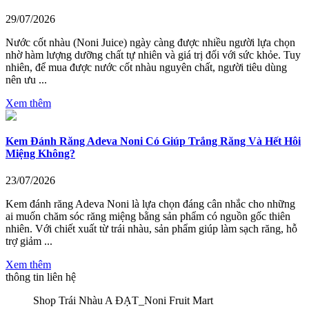
29/07/2026
Nước cốt nhàu (Noni Juice) ngày càng được nhiều người lựa chọn
nhờ hàm lượng dưỡng chất tự nhiên và giá trị đối với sức khỏe. Tuy
nhiên, để mua được nước cốt nhàu nguyên chất, người tiêu dùng
nên ưu ...
Xem thêm
Kem Đánh Răng Adeva Noni Có Giúp Trắng Răng Và Hết Hôi
Miệng Không?
23/07/2026
Kem đánh răng Adeva Noni là lựa chọn đáng cân nhắc cho những
ai muốn chăm sóc răng miệng bằng sản phẩm có nguồn gốc thiên
nhiên. Với chiết xuất từ trái nhàu, sản phẩm giúp làm sạch răng, hỗ
trợ giảm ...
Xem thêm
thông tin liên hệ
Shop Trái Nhàu A ĐẠT_Noni Fruit Mart