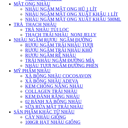
MẬT ONG NHÀU
NHÀU NGÂM MẬT ONG HŨ 1 LÍT
NHÀU NGÂM MẬT ONG XUẤT KHẨU 1 LÍT
NHÀU NGÂM MẬT ONG XUẤT KHẨU 500ML
TRÀ_THẠCH NHÀU
TRÀ NHÀU TÚI LỌC
THẠCH TRÁI NHÀU_NONI JELLY
NHÀU NGÂM RƯỢU_NGÂM ĐƯỜNG
RƯỢU NGÂM TRÁI NHÀU TƯƠI
RƯỢU NGÂM TRÁI NHÀU KHÔ
RƯỢU NGÂM RỄ NHÀU
TRÁI NHÀU NGÂM ĐƯỜNG MÍA
NHÀU TƯƠI NGÂM ĐƯỜNG PHÈN
MỸ PHẨM NHÀU
XÀ BÔNG NHÀU COCOSAVON
XÀ BÔNG NHÀU ADEVA
KEM CHỐNG NẮNG NHÀU
COLLAGEN TRÁI NHÀU
KEM ĐÁNH RĂNG NHÀU
02 BÁNH XÀ BÔNG NHÀU
SỮA RỬA MẶT TRÁI NHÀU
SẢN PHẨM KHÁC TỪ NHÀU
CÂY NHÀU GIỐNG
100GR HẠT NHÀU GIỐNG