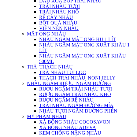
DẦU XOA BÓP TRÁI NHÀU
TRÁI NHÀU TƯƠI
TRÁI NHÀU KHÔ
RỄ CÂY NHÀU
BỘT QUẢ NHÀU
VIÊN NÉN NHÀU
MẬT ONG NHÀU
NHÀU NGÂM MẬT ONG HŨ 1 LÍT
NHÀU NGÂM MẬT ONG XUẤT KHẨU 1
LÍT
NHÀU NGÂM MẬT ONG XUẤT KHẨU
500ML
TRÀ_THẠCH NHÀU
TRÀ NHÀU TÚI LỌC
THẠCH TRÁI NHÀU_NONI JELLY
NHÀU NGÂM RƯỢU_NGÂM ĐƯỜNG
RƯỢU NGÂM TRÁI NHÀU TƯƠI
RƯỢU NGÂM TRÁI NHÀU KHÔ
RƯỢU NGÂM RỄ NHÀU
TRÁI NHÀU NGÂM ĐƯỜNG MÍA
NHÀU TƯƠI NGÂM ĐƯỜNG PHÈN
MỸ PHẨM NHÀU
XÀ BÔNG NHÀU COCOSAVON
XÀ BÔNG NHÀU ADEVA
KEM CHỐNG NẮNG NHÀU