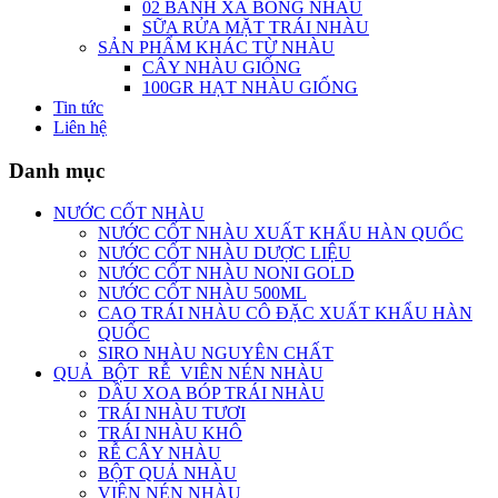
02 BÁNH XÀ BÔNG NHÀU
SỮA RỬA MẶT TRÁI NHÀU
SẢN PHẨM KHÁC TỪ NHÀU
CÂY NHÀU GIỐNG
100GR HẠT NHÀU GIỐNG
Tin tức
Liên hệ
Danh mục
NƯỚC CỐT NHÀU
NƯỚC CỐT NHÀU XUẤT KHẨU HÀN QUỐC
NƯỚC CỐT NHÀU DƯỢC LIỆU
NƯỚC CỐT NHÀU NONI GOLD
NƯỚC CỐT NHÀU 500ML
CAO TRÁI NHÀU CÔ ĐẶC XUẤT KHẨU HÀN
QUỐC
SIRO NHÀU NGUYÊN CHẤT
QUẢ_BỘT_RỄ_VIÊN NÉN NHÀU
DẦU XOA BÓP TRÁI NHÀU
TRÁI NHÀU TƯƠI
TRÁI NHÀU KHÔ
RỄ CÂY NHÀU
BỘT QUẢ NHÀU
VIÊN NÉN NHÀU