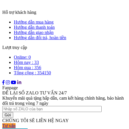
Hỗ trợ khách hàng
Hướng dẫn mua hàng
Hướng dẫn thanh toán
Hướng dẫn giao nhận
Hướng dẫn đổi trả, hoàn tiền
Lượt truy cập
Online: 0
Hôm nay : 33
Hôm qua : 356
Tổng cộng : 354150
Fanpage
ĐỂ LẠI SỐ ZALO TƯ VẤN 24/7
Khuyến mãi quà tặng hấp dẫn, cam kết hàng chính hãng, bảo hành
đổi trả trong vòng 7 ngày
CHÚNG TÔI SẼ LIÊN HỆ NGAY
Tư vấn