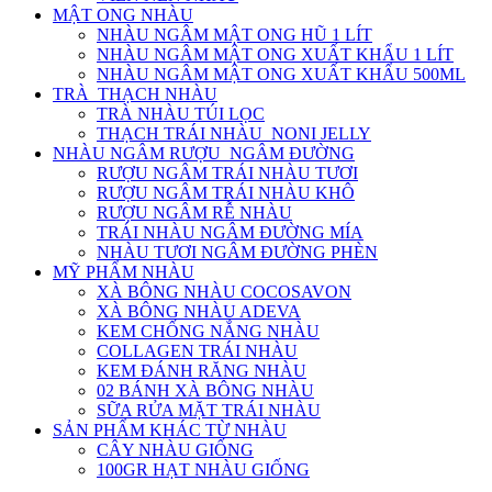
MẬT ONG NHÀU
NHÀU NGÂM MẬT ONG HŨ 1 LÍT
NHÀU NGÂM MẬT ONG XUẤT KHẨU 1 LÍT
NHÀU NGÂM MẬT ONG XUẤT KHẨU 500ML
TRÀ_THẠCH NHÀU
TRÀ NHÀU TÚI LỌC
THẠCH TRÁI NHÀU_NONI JELLY
NHÀU NGÂM RƯỢU_NGÂM ĐƯỜNG
RƯỢU NGÂM TRÁI NHÀU TƯƠI
RƯỢU NGÂM TRÁI NHÀU KHÔ
RƯỢU NGÂM RỄ NHÀU
TRÁI NHÀU NGÂM ĐƯỜNG MÍA
NHÀU TƯƠI NGÂM ĐƯỜNG PHÈN
MỸ PHẨM NHÀU
XÀ BÔNG NHÀU COCOSAVON
XÀ BÔNG NHÀU ADEVA
KEM CHỐNG NẮNG NHÀU
COLLAGEN TRÁI NHÀU
KEM ĐÁNH RĂNG NHÀU
02 BÁNH XÀ BÔNG NHÀU
SỮA RỬA MẶT TRÁI NHÀU
SẢN PHẨM KHÁC TỪ NHÀU
CÂY NHÀU GIỐNG
100GR HẠT NHÀU GIỐNG