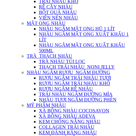
TRÁI NHÀU KHÔ
RỄ CÂY NHÀU
BỘT QUẢ NHÀU
VIÊN NÉN NHÀU
MẬT ONG NHÀU
NHÀU NGÂM MẬT ONG HŨ 1 LÍT
NHÀU NGÂM MẬT ONG XUẤT KHẨU 1
LÍT
NHÀU NGÂM MẬT ONG XUẤT KHẨU
500ML
TRÀ_THẠCH NHÀU
TRÀ NHÀU TÚI LỌC
THẠCH TRÁI NHÀU_NONI JELLY
NHÀU NGÂM RƯỢU_NGÂM ĐƯỜNG
RƯỢU NGÂM TRÁI NHÀU TƯƠI
RƯỢU NGÂM TRÁI NHÀU KHÔ
RƯỢU NGÂM RỄ NHÀU
TRÁI NHÀU NGÂM ĐƯỜNG MÍA
NHÀU TƯƠI NGÂM ĐƯỜNG PHÈN
MỸ PHẨM NHÀU
XÀ BÔNG NHÀU COCOSAVON
XÀ BÔNG NHÀU ADEVA
KEM CHỐNG NẮNG NHÀU
COLLAGEN TRÁI NHÀU
KEM ĐÁNH RĂNG NHÀU