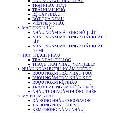
DẦU XOA BÓP TRÁI NHÀU
TRÁI NHÀU TƯƠI
TRÁI NHÀU KHÔ
RỄ CÂY NHÀU
BỘT QUẢ NHÀU
VIÊN NÉN NHÀU
MẬT ONG NHÀU
NHÀU NGÂM MẬT ONG HŨ 1 LÍT
NHÀU NGÂM MẬT ONG XUẤT KHẨU 1
LÍT
NHÀU NGÂM MẬT ONG XUẤT KHẨU
500ML
TRÀ_THẠCH NHÀU
TRÀ NHÀU TÚI LỌC
THẠCH TRÁI NHÀU_NONI JELLY
NHÀU NGÂM RƯỢU_NGÂM ĐƯỜNG
RƯỢU NGÂM TRÁI NHÀU TƯƠI
RƯỢU NGÂM TRÁI NHÀU KHÔ
RƯỢU NGÂM RỄ NHÀU
TRÁI NHÀU NGÂM ĐƯỜNG MÍA
NHÀU TƯƠI NGÂM ĐƯỜNG PHÈN
MỸ PHẨM NHÀU
XÀ BÔNG NHÀU COCOSAVON
XÀ BÔNG NHÀU ADEVA
KEM CHỐNG NẮNG NHÀU