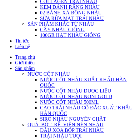
COLLAGEN TRÁI NHÀU
KEM ĐÁNH RĂNG NHÀU
02 BÁNH XÀ BÔNG NHÀU
SỮA RỬA MẶT TRÁI NHÀU
SẢN PHẨM KHÁC TỪ NHÀU
CÂY NHÀU GIỐNG
100GR HẠT NHÀU GIỐNG
Tin tức
Liên hệ
Trang chủ
Giới thiệu
Sản phẩm
NƯỚC CỐT NHÀU
NƯỚC CỐT NHÀU XUẤT KHẨU HÀN
QUỐC
NƯỚC CỐT NHÀU DƯỢC LIỆU
NƯỚC CỐT NHÀU NONI GOLD
NƯỚC CỐT NHÀU 500ML
CAO TRÁI NHÀU CÔ ĐẶC XUẤT KHẨU
HÀN QUỐC
SIRO NHÀU NGUYÊN CHẤT
QUẢ_BỘT_RỄ_VIÊN NÉN NHÀU
DẦU XOA BÓP TRÁI NHÀU
TRÁI NHÀU TƯƠI