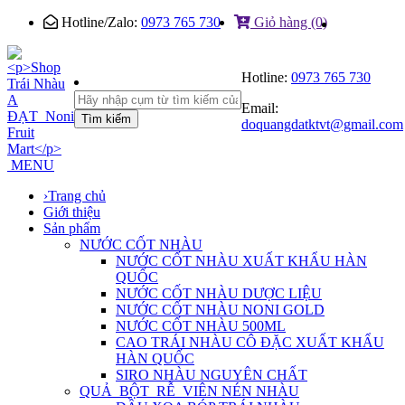
Hotline/Zalo:
0973 765 730
Giỏ hàng (0)
Hotline:
0973 765 730
Email:
Tìm kiếm
doquangdatktvt@gmail.com
MENU
›
Trang chủ
Giới thiệu
Sản phẩm
NƯỚC CỐT NHÀU
NƯỚC CỐT NHÀU XUẤT KHẨU HÀN
QUỐC
NƯỚC CỐT NHÀU DƯỢC LIỆU
NƯỚC CỐT NHÀU NONI GOLD
NƯỚC CỐT NHÀU 500ML
CAO TRÁI NHÀU CÔ ĐẶC XUẤT KHẨU
HÀN QUỐC
SIRO NHÀU NGUYÊN CHẤT
QUẢ_BỘT_RỄ_VIÊN NÉN NHÀU