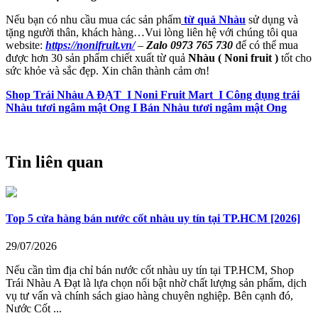
Nếu bạn có nhu cầu mua các sản phẩm
từ quả Nhàu
sử dụng và
tặng người thân, khách hàng…Vui lòng liên hệ với chúng tôi qua
website:
https://nonifruit.vn/
–
Zalo 0973 765 730
để có thể mua
được hơn 30 sản phẩm chiết xuất từ quả
Nhàu ( Noni fruit )
tốt cho
sức khỏe và sắc đẹp. Xin chân thành cảm ơn!
Shop Trái Nhàu A ĐẠT I Noni Fruit Mart I Công dụng trái
Nhàu tươi ngâm mật Ong I Bán Nhàu tươi ngâm mật Ong
Tin liên quan
Top 5 cửa hàng bán nước cốt nhàu uy tín tại TP.HCM [2026]
29/07/2026
Nếu cần tìm địa chỉ bán nước cốt nhàu uy tín tại TP.HCM, Shop
Trái Nhàu A Đạt là lựa chọn nổi bật nhờ chất lượng sản phẩm, dịch
vụ tư vấn và chính sách giao hàng chuyên nghiệp. Bên cạnh đó,
Nước Cốt ...