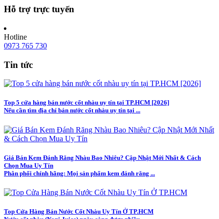
Hỗ trợ trực tuyến
Hotline
0973 765 730
Tin tức
Top 5 cửa hàng bán nước cốt nhàu uy tín tại TP.HCM [2026]
Nếu cần tìm địa chỉ bán nước cốt nhàu uy tín tại ...
Giá Bán Kem Đánh Răng Nhàu Bao Nhiêu? Cập Nhật Mới Nhất & Cách
Chọn Mua Uy Tín
Phân phối chính hãng: Mọi sản phẩm kem đánh răng ...
Top Cửa Hàng Bán Nước Cốt Nhàu Uy Tín Ở TP.HCM