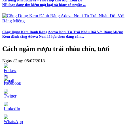
Xà Bông Nhàu Adeva – Phù Hợp Cho Mọi Loại Da
Nếu bạn đang tìm kiếm một loại xà bông có nguồn ...
Công Dụng Kem Đánh Răng Adeva Noni Từ Trái Nhàu Đối Với Răng Miệng
Kem đánh răng Adeva Noni là lựa chọn đáng cân ...
Cách ngâm rượu trái nhàu chín, tươi
Ngày đăng: 05/07/2018