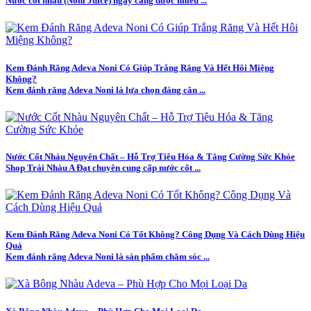
Nước cốt nhàu (Noni Juice) ngày càng được nhiều ...
Kem Đánh Răng Adeva Noni Có Giúp Trắng Răng Và Hết Hôi Miệng
Không?
Kem đánh răng Adeva Noni là lựa chọn đáng cân ...
Nước Cốt Nhàu Nguyên Chất – Hỗ Trợ Tiêu Hóa & Tăng Cường Sức Khỏe
Shop Trái Nhàu A Đạt chuyên cung cấp nước cốt ...
Kem Đánh Răng Adeva Noni Có Tốt Không? Công Dụng Và Cách Dùng Hiệu
Quả
Kem đánh răng Adeva Noni là sản phẩm chăm sóc ...