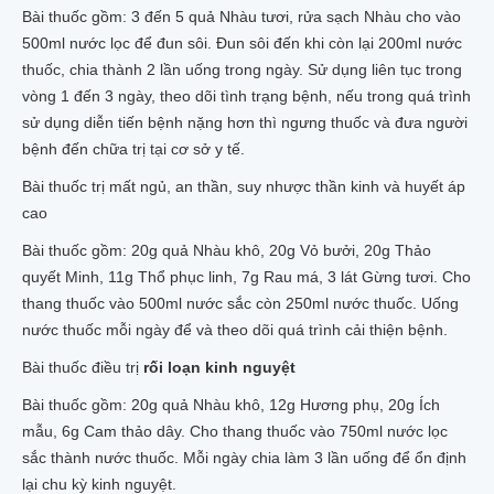
Bài thuốc gồm: 3 đến 5 quả Nhàu tươi, rửa sạch Nhàu cho vào
500ml nước lọc để đun sôi. Đun sôi đến khi còn lại 200ml nước
thuốc, chia thành 2 lần uống trong ngày. Sử dụng liên tục trong
vòng 1 đến 3 ngày, theo dõi tình trạng bệnh, nếu trong quá trình
sử dụng diễn tiến bệnh nặng hơn thì ngưng thuốc và đưa người
bệnh đến chữa trị tại cơ sở y tế.
Bài thuốc trị mất ngủ, an thần, suy nhược thần kinh và huyết áp
cao
Bài thuốc gồm: 20g quả Nhàu khô, 20g Vỏ bưởi, 20g Thảo
quyết Minh, 11g Thổ phục linh, 7g Rau má, 3 lát Gừng tươi. Cho
thang thuốc vào 500ml nước sắc còn 250ml nước thuốc. Uống
nước thuốc mỗi ngày để và theo dõi quá trình cải thiện bệnh.
Bài thuốc điều trị
rối loạn kinh nguyệt
Bài thuốc gồm: 20g quả Nhàu khô, 12g Hương phụ, 20g Ích
mẫu, 6g Cam thảo dây. Cho thang thuốc vào 750ml nước lọc
sắc thành nước thuốc. Mỗi ngày chia làm 3 lần uống để ổn định
lại chu kỳ kinh nguyệt.