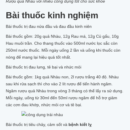
Rượu quả Nhàu với nhiều công dụng tốt cho sức khỏe
Bài thuốc kinh nghiệm
Bài thuốc trị
đau nửa đầu
và đau đầu kinh niên
Bài thuốc gồm: 20g quả Nhàu, 12g Rau má, 12g Củ gấu, 10g
Hau muôi trần. Cho thang thuốc vào 500ml nước lọc sắc còn
250ml nước thuốc. Mỗi ngày uống 2 lần và uống khi thuốc còn
nóng để mang lại hiệu quả tốt nhất.
Bài thuốc trị đau lưng, tê bại và nhức mỏi
Bài thuốc gồm: 1kg quả Nhàu non, 2l rượu trắng 40 độ. Nhàu
sau khi rửa sạch thì cho vào 2 lít rượu để tiến hành ngâm.
Ngâm rượu quả Nhàu trong vòng 3 tháng có thể lấy ra sử dụng.
Mỗi ngày, uống từ 30ml đến 50ml rượu ngâm để hỗ trợ giảm
các cơn đau khớp, nhức mỏi cơ và tê bại.
Bài thuốc trị tiêu chảy, cảm sốt và
bệnh kiết lỵ