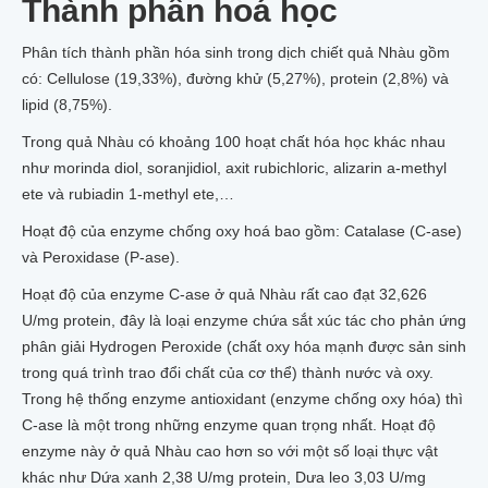
Thành phần hoá học
Phân tích thành phần hóa sinh trong dịch chiết quả Nhàu gồm
có: Cellulose (19,33%), đường khử (5,27%), protein (2,8%) và
lipid (8,75%).
Trong quả Nhàu có khoảng 100 hoạt chất hóa học khác nhau
như morinda diol, soranjidiol, axit rubichloric, alizarin a-methyl
ete và rubiadin 1-methyl ete,…
Hoạt độ của enzyme chống oxy hoá bao gồm: Catalase (C-ase)
và Peroxidase (P-ase).
Hoạt độ của enzyme C-ase ở quả Nhàu rất cao đạt 32,626
U/mg protein, đây là loại enzyme chứa sắt xúc tác cho phản ứng
phân giải Hydrogen Peroxide (chất oxy hóa mạnh được sản sinh
trong quá trình trao đổi chất của cơ thể) thành nước và oxy.
Trong hệ thống enzyme antioxidant (enzyme chống oxy hóa) thì
C-ase là một trong những enzyme quan trọng nhất. Hoạt độ
enzyme này ở quả Nhàu cao hơn so với một số loại thực vật
khác như Dứa xanh 2,38 U/mg protein, Dưa leo 3,03 U/mg