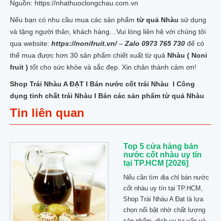
Nguồn: https://nhathuoclongchau.com.vn
Nếu bạn có nhu cầu mua các sản phẩm
từ quả Nhàu
sử dụng
và tặng người thân, khách hàng…Vui lòng liên hệ với chúng tôi
qua website:
https://nonifruit.vn/
–
Zalo 0973 765 730
để có
thể mua được hơn 30 sản phẩm chiết xuất từ quả
Nhàu ( Noni
fruit )
tốt cho sức khỏe và sắc đẹp. Xin chân thành cảm ơn!
Shop Trái Nhàu A ĐẠT I Bán nước cốt trái Nhàu I Công
dụng tinh chất trái Nhàu I Bán các sản phẩm từ quả Nhàu
Tin liên quan
Top 5 cửa hàng bán
nước cốt nhàu uy tín
tại TP.HCM [2026]
Nếu cần tìm địa chỉ bán nước
cốt nhàu uy tín tại TP.HCM,
Shop Trái Nhàu A Đạt là lựa
chọn nổi bật nhờ chất lượng
sản phẩm, dịch vụ tư vấn và