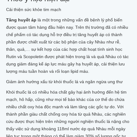
Cải thiện sức khỏe tim mạch
Tăng huyết áp
là một trong những vấn đề bệnh lý phổ biến
được quan tâm hàng đầu hiện nay. Trên thị trường đã có nhiều
chế phẩm có tác dụng hỗ trợ điều trị tăng huyết áp có thành
phần được chiết xuất từ các bộ phận của cây Nhàu như rễ,
thân, quả,… sự kết hợp của các hợp chất hoạt tính sinh học
Rutin và Scopoletin được phát hiện trong lá và quả Nhàu có tác
dụng giảm đáng kể áp lực máu gây hạ huyết áp, cải thiện lưu
lượng máu tuần hoàn và rối loạn lipid máu.
Giảm ảnh hưởng xấu từ khói thuốc lá và ngăn ngừa ung thư
Khói thuốc lá có nhiều hóa chất gây hại ảnh hưởng đến hệ tim
mạch, hô hấp, cũng như mọi tế bào khác của cơ thể do chứa
nhiều chất oxy hóa độc mạnh và làm tăng các gốc tự do. Với
thành phần giàu chất chống oxy hóa từ quả Nhàu, các nghiên
cứu được thực hiện trên những người nghiện thuốc lá nặng cho
thấy việc sử dụng khoảng 118ml nước ép quả Nhàu mỗi ngày
liên tục trong một tháng có thể làm giảm 30% số lượng gốc tự