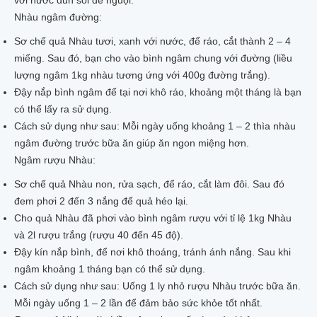
với nước đun sôi để nguội.
Nhàu ngâm đường:
Sơ chế quả Nhàu tươi, xanh với nước, để ráo, cắt thành 2 – 4
miếng. Sau đó, bạn cho vào bình ngâm chung với đường (liều
lượng ngâm 1kg nhàu tương ứng với 400g đường trắng).
Đậy nắp bình ngâm để tại nơi khô ráo, khoảng một tháng là bạn
có thể lấy ra sử dụng.
Cách sử dụng như sau: Mỗi ngày uống khoảng 1 – 2 thìa nhàu
ngâm đường trước bữa ăn giúp ăn ngon miệng hơn.
Ngâm rượu Nhàu:
Sơ chế quả Nhàu non, rửa sạch, để ráo, cắt làm đôi. Sau đó
đem phơi 2 đến 3 nắng để quả héo lại.
Cho quả Nhàu đã phơi vào bình ngâm rượu với tỉ lệ 1kg Nhàu
và 2l rượu trắng (rượu 40 đến 45 độ).
Đậy kín nắp bình, để nơi khô thoáng, tránh ánh nắng. Sau khi
ngâm khoảng 1 tháng bạn có thể sử dụng.
Cách sử dụng như sau: Uống 1 ly nhỏ rượu Nhàu trước bữa ăn.
Mỗi ngày uống 1 – 2 lần để đảm bảo sức khỏe tốt nhất.