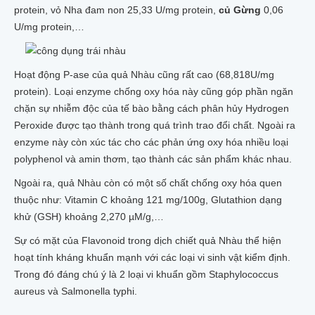
protein, vỏ Nha đam non 25,33 U/mg protein,
củ Gừng
0,06
U/mg protein,…
Hoạt động P-ase của quả Nhàu cũng rất cao (68,818U/mg
protein). Loại enzyme chống oxy hóa này cũng góp phần ngăn
chặn sự nhiễm độc của tế bào bằng cách phân hủy Hydrogen
Peroxide được tạo thành trong quá trình trao đổi chất. Ngoài ra
enzyme này còn xúc tác cho các phản ứng oxy hóa nhiều loại
polyphenol và amin thơm, tạo thành các sản phẩm khác nhau.
Ngoài ra, quả Nhàu còn có một số chất chống oxy hóa quen
thuộc như: Vitamin C khoảng 121 mg/100g, Glutathion dạng
khử (GSH) khoảng 2,270 µM/g,…
Sự có mặt của Flavonoid trong dịch chiết quả Nhàu thể hiện
hoạt tính kháng khuẩn mạnh với các loại vi sinh vật kiểm định.
Trong đó đáng chú ý là 2 loại vi khuẩn gồm Staphylococcus
aureus và Salmonella typhi.