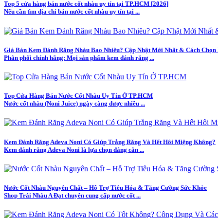
Top 5 cửa hàng bán nước cốt nhàu uy tín tại TP.HCM [2026]
Nếu cần tìm địa chỉ bán nước cốt nhàu uy tín tại ...
Giá Bán Kem Đánh Răng Nhàu Bao Nhiêu? Cập Nhật Mới Nhất & Cách Chọn
Phân phối chính hãng: Mọi sản phẩm kem đánh răng ...
Top Cửa Hàng Bán Nước Cốt Nhàu Uy Tín Ở TP.HCM
Nước cốt nhàu (Noni Juice) ngày càng được nhiều ...
Kem Đánh Răng Adeva Noni Có Giúp Trắng Răng Và Hết Hôi Miệng Không?
Kem đánh răng Adeva Noni là lựa chọn đáng cân ...
Nước Cốt Nhàu Nguyên Chất – Hỗ Trợ Tiêu Hóa & Tăng Cường Sức Khỏe
Shop Trái Nhàu A Đạt chuyên cung cấp nước cốt ...