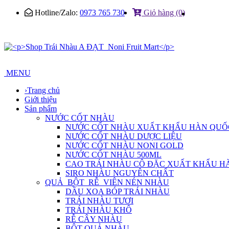
Hotline/Zalo:
0973 765 730
Giỏ hàng (0)
MENU
›
Trang chủ
Giới thiệu
Sản phẩm
NƯỚC CỐT NHÀU
NƯỚC CỐT NHÀU XUẤT KHẨU HÀN QUỐ
NƯỚC CỐT NHÀU DƯỢC LIỆU
NƯỚC CỐT NHÀU NONI GOLD
NƯỚC CỐT NHÀU 500ML
CAO TRÁI NHÀU CÔ ĐẶC XUẤT KHẨU H
SIRO NHÀU NGUYÊN CHẤT
QUẢ_BỘT_RỄ_VIÊN NÉN NHÀU
DẦU XOA BÓP TRÁI NHÀU
TRÁI NHÀU TƯƠI
TRÁI NHÀU KHÔ
RỄ CÂY NHÀU
BỘT QUẢ NHÀU