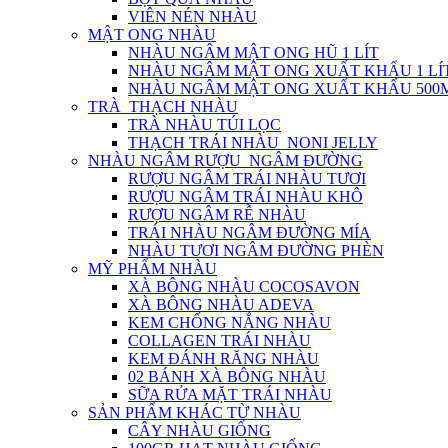
VIÊN NÉN NHÀU
MẬT ONG NHÀU
NHÀU NGÂM MẬT ONG HŨ 1 LÍT
NHÀU NGÂM MẬT ONG XUẤT KHẨU 1 LÍ
NHÀU NGÂM MẬT ONG XUẤT KHẨU 500
TRÀ_THẠCH NHÀU
TRÀ NHÀU TÚI LỌC
THẠCH TRÁI NHÀU_NONI JELLY
NHÀU NGÂM RƯỢU_NGÂM ĐƯỜNG
RƯỢU NGÂM TRÁI NHÀU TƯƠI
RƯỢU NGÂM TRÁI NHÀU KHÔ
RƯỢU NGÂM RỄ NHÀU
TRÁI NHÀU NGÂM ĐƯỜNG MÍA
NHÀU TƯƠI NGÂM ĐƯỜNG PHÈN
MỸ PHẨM NHÀU
XÀ BÔNG NHÀU COCOSAVON
XÀ BÔNG NHÀU ADEVA
KEM CHỐNG NẮNG NHÀU
COLLAGEN TRÁI NHÀU
KEM ĐÁNH RĂNG NHÀU
02 BÁNH XÀ BÔNG NHÀU
SỮA RỬA MẶT TRÁI NHÀU
SẢN PHẨM KHÁC TỪ NHÀU
CÂY NHÀU GIỐNG