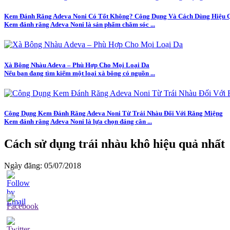
Kem Đánh Răng Adeva Noni Có Tốt Không? Công Dụng Và Cách Dùng Hiệu 
Kem đánh răng Adeva Noni là sản phẩm chăm sóc ...
Xà Bông Nhàu Adeva – Phù Hợp Cho Mọi Loại Da
Nếu bạn đang tìm kiếm một loại xà bông có nguồn ...
Công Dụng Kem Đánh Răng Adeva Noni Từ Trái Nhàu Đối Với Răng Miệng
Kem đánh răng Adeva Noni là lựa chọn đáng cân ...
Cách sử dụng trái nhàu khô hiệu quả nhất
Ngày đăng: 05/07/2018