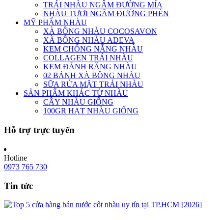
TRÁI NHÀU NGÂM ĐƯỜNG MÍA
NHÀU TƯƠI NGÂM ĐƯỜNG PHÈN
MỸ PHẨM NHÀU
XÀ BÔNG NHÀU COCOSAVON
XÀ BÔNG NHÀU ADEVA
KEM CHỐNG NẮNG NHÀU
COLLAGEN TRÁI NHÀU
KEM ĐÁNH RĂNG NHÀU
02 BÁNH XÀ BÔNG NHÀU
SỮA RỬA MẶT TRÁI NHÀU
SẢN PHẨM KHÁC TỪ NHÀU
CÂY NHÀU GIỐNG
100GR HẠT NHÀU GIỐNG
Hỗ trợ trực tuyến
Hotline
0973 765 730
Tin tức