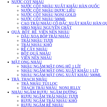
NƯỚC CỐT NHÀU
NƯỚC CỐT NHÀU XUẤT KHẨU HÀN QUỐC
NƯỚC CỐT NHÀU DƯỢC LIỆU
NƯỚC CỐT NHÀU NONI GOLD
NƯỚC CỐT NHÀU 500ML
CAO TRÁI NHÀU CÔ ĐẶC XUẤT KHẨU HÀN Q
SIRO NHÀU NGUYÊN CHẤT
QUẢ_BỘT_RỄ_VIÊN NÉN NHÀU
DẦU XOA BÓP TRÁI NHÀU
TRÁI NHÀU TƯƠI
TRÁI NHÀU KHÔ
RỄ CÂY NHÀU
BỘT QUẢ NHÀU
VIÊN NÉN NHÀU
MẬT ONG NHÀU
NHÀU NGÂM MẬT ONG HŨ 1 LÍT
NHÀU NGÂM MẬT ONG XUẤT KHẨU 1 LÍT
NHÀU NGÂM MẬT ONG XUẤT KHẨU 500ML
TRÀ_THẠCH NHÀU
TRÀ NHÀU TÚI LỌC
THẠCH TRÁI NHÀU_NONI JELLY
NHÀU NGÂM RƯỢU_NGÂM ĐƯỜNG
RƯỢU NGÂM TRÁI NHÀU TƯƠI
RƯỢU NGÂM TRÁI NHÀU KHÔ
RƯỢU NGÂM RỄ NHÀU