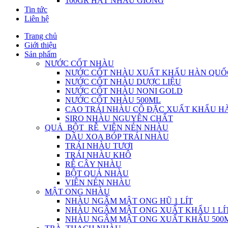
100GR HẠT NHÀU GIỐNG
Tin tức
Liên hệ
Trang chủ
Giới thiệu
Sản phẩm
NƯỚC CỐT NHÀU
NƯỚC CỐT NHÀU XUẤT KHẨU HÀN QUỐ
NƯỚC CỐT NHÀU DƯỢC LIỆU
NƯỚC CỐT NHÀU NONI GOLD
NƯỚC CỐT NHÀU 500ML
CAO TRÁI NHÀU CÔ ĐẶC XUẤT KHẨU H
SIRO NHÀU NGUYÊN CHẤT
QUẢ_BỘT_RỄ_VIÊN NÉN NHÀU
DẦU XOA BÓP TRÁI NHÀU
TRÁI NHÀU TƯƠI
TRÁI NHÀU KHÔ
RỄ CÂY NHÀU
BỘT QUẢ NHÀU
VIÊN NÉN NHÀU
MẬT ONG NHÀU
NHÀU NGÂM MẬT ONG HŨ 1 LÍT
NHÀU NGÂM MẬT ONG XUẤT KHẨU 1 LÍ
NHÀU NGÂM MẬT ONG XUẤT KHẨU 500