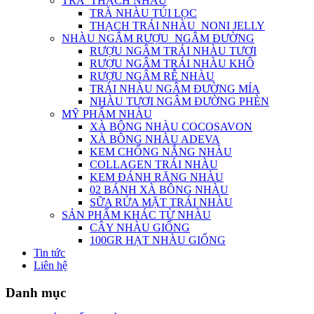
TRÀ_THẠCH NHÀU
TRÀ NHÀU TÚI LỌC
THẠCH TRÁI NHÀU_NONI JELLY
NHÀU NGÂM RƯỢU_NGÂM ĐƯỜNG
RƯỢU NGÂM TRÁI NHÀU TƯƠI
RƯỢU NGÂM TRÁI NHÀU KHÔ
RƯỢU NGÂM RỄ NHÀU
TRÁI NHÀU NGÂM ĐƯỜNG MÍA
NHÀU TƯƠI NGÂM ĐƯỜNG PHÈN
MỸ PHẨM NHÀU
XÀ BÔNG NHÀU COCOSAVON
XÀ BÔNG NHÀU ADEVA
KEM CHỐNG NẮNG NHÀU
COLLAGEN TRÁI NHÀU
KEM ĐÁNH RĂNG NHÀU
02 BÁNH XÀ BÔNG NHÀU
SỮA RỬA MẶT TRÁI NHÀU
SẢN PHẨM KHÁC TỪ NHÀU
CÂY NHÀU GIỐNG
100GR HẠT NHÀU GIỐNG
Tin tức
Liên hệ
Danh mục