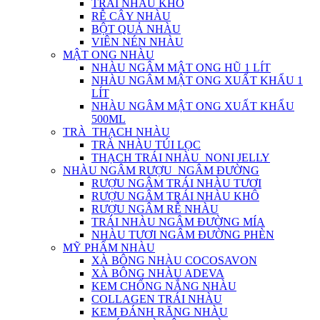
TRÁI NHÀU KHÔ
RỄ CÂY NHÀU
BỘT QUẢ NHÀU
VIÊN NÉN NHÀU
MẬT ONG NHÀU
NHÀU NGÂM MẬT ONG HŨ 1 LÍT
NHÀU NGÂM MẬT ONG XUẤT KHẨU 1
LÍT
NHÀU NGÂM MẬT ONG XUẤT KHẨU
500ML
TRÀ_THẠCH NHÀU
TRÀ NHÀU TÚI LỌC
THẠCH TRÁI NHÀU_NONI JELLY
NHÀU NGÂM RƯỢU_NGÂM ĐƯỜNG
RƯỢU NGÂM TRÁI NHÀU TƯƠI
RƯỢU NGÂM TRÁI NHÀU KHÔ
RƯỢU NGÂM RỄ NHÀU
TRÁI NHÀU NGÂM ĐƯỜNG MÍA
NHÀU TƯƠI NGÂM ĐƯỜNG PHÈN
MỸ PHẨM NHÀU
XÀ BÔNG NHÀU COCOSAVON
XÀ BÔNG NHÀU ADEVA
KEM CHỐNG NẮNG NHÀU
COLLAGEN TRÁI NHÀU
KEM ĐÁNH RĂNG NHÀU