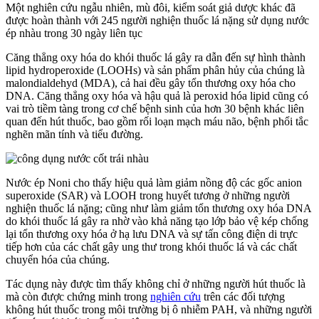
Một nghiên cứu ngẫu nhiên, mù đôi, kiểm soát giả dược khác đã
được hoàn thành với 245 người nghiện thuốc lá nặng sử dụng nước
ép nhàu trong 30 ngày liên tục
Căng thẳng oxy hóa do khói thuốc lá gây ra dẫn đến sự hình thành
lipid hydroperoxide (LOOHs) và sản phẩm phân hủy của chúng là
malondialdehyd (MDA), cả hai đều gây tổn thương oxy hóa cho
DNA. Căng thẳng oxy hóa và hậu quả là peroxid hóa lipid cũng có
vai trò tiềm tàng trong cơ chế bệnh sinh của hơn 30 bệnh khác liên
quan đến hút thuốc, bao gồm rối loạn mạch máu não, bệnh phổi tắc
nghẽn mãn tính và tiểu đường.
Nước ép Noni cho thấy hiệu quả làm giảm nồng độ các gốc anion
superoxide (SAR) và LOOH trong huyết tương ở những người
nghiện thuốc lá nặng; cũng như làm giảm tổn thương oxy hóa DNA
do khói thuốc lá gây ra nhờ vào khả năng tạo lớp bảo vệ kép chống
lại tổn thương oxy hóa ở hạ lưu DNA và sự tấn công điện di trực
tiếp hơn của các chất gây ung thư trong khói thuốc lá và các chất
chuyển hóa của chúng.
Tác dụng này được tìm thấy không chỉ ở những người hút thuốc là
mà còn được chứng minh trong
nghiên cứu
trên các đối tượng
không hút thuốc trong môi trường bị ô nhiễm PAH, và những người