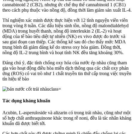
cannabinoid 2 (CB2), nhưng ức chế thụ thể cannabinoid 1 (CB1)
theo cách phụ thuộc vào nồng độ, đồng thời làm giảm sản xuất IL-4.
Thí nghiệm xác minh được thực hiện với 12 tình nguyện viên viên
trong vòng 8 tuần. Các dấu hiệu sinh tồn, nồng độ malondialdehyd
(MDA) trong huyết thanh, nồng độ interleukin 2 (IL-2) và hoạt
động của tế bào tiêu diệt tự nhiên (NK) ex vivo được đo trước và
sau giai đoạn can thiệp. Các thống kê sau đó cho thấy mức MDA
trung bình đã giảm đáng kể do stress oxy hóa giảm. Đồng thời,
nồng độ IL-2 trung bình và hoạt tính NK đều tăng khoảng 30%.
Đáng chú ý, đặc tính chống oxy hóa của nước ép nhàu cũng tham
gia vào hoạt động điều hòa miễn dịch thông qua các chất oxy phản
ứng (ROS) có vai trò như 1 chất truyền tin thứ cấp trong việc truyền
tín hiệu tế bào
Tác dụng kháng khuẩn
Acubin, L-asperuloside và alizarin có trong trái nhàu, cũng như một
số hợp chất anthraquinone khác trong rễ noni, đều là tác nhân kháng
khuẩn đã được biết tới.
Các hợp chất này đã được chứng minh là chiến đấu chống lại các