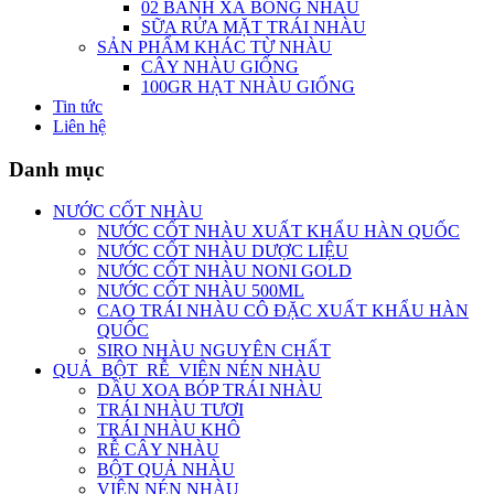
02 BÁNH XÀ BÔNG NHÀU
SỮA RỬA MẶT TRÁI NHÀU
SẢN PHẨM KHÁC TỪ NHÀU
CÂY NHÀU GIỐNG
100GR HẠT NHÀU GIỐNG
Tin tức
Liên hệ
Danh mục
NƯỚC CỐT NHÀU
NƯỚC CỐT NHÀU XUẤT KHẨU HÀN QUỐC
NƯỚC CỐT NHÀU DƯỢC LIỆU
NƯỚC CỐT NHÀU NONI GOLD
NƯỚC CỐT NHÀU 500ML
CAO TRÁI NHÀU CÔ ĐẶC XUẤT KHẨU HÀN
QUỐC
SIRO NHÀU NGUYÊN CHẤT
QUẢ_BỘT_RỄ_VIÊN NÉN NHÀU
DẦU XOA BÓP TRÁI NHÀU
TRÁI NHÀU TƯƠI
TRÁI NHÀU KHÔ
RỄ CÂY NHÀU
BỘT QUẢ NHÀU
VIÊN NÉN NHÀU