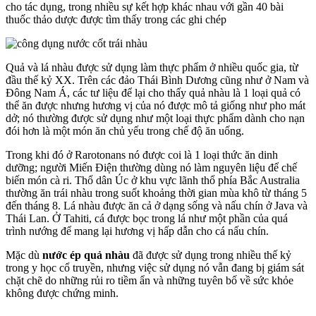
cho tác dụng, trong nhiều sự kết hợp khác nhau với gần 40 bài
thuốc thảo dược được tìm thấy trong các ghi chép
Quả và lá nhàu được sử dụng làm thực phẩm ở nhiều quốc gia, từ
đầu thế kỷ XX. Trên các đảo Thái Bình Dương cũng như ở Nam và
Đông Nam Á, các tư liệu để lại cho thấy quả nhàu là 1 loại quả có
thể ăn được nhưng hương vị của nó được mô tả giống như pho mát
dở; nó thường được sử dụng như một loại thực phẩm dành cho nạn
đói hơn là một món ăn chủ yếu trong chế độ ăn uống.
Trong khi đó ở Rarotonans nó được coi là 1 loại thức ăn dinh
dưỡng; người Miến Điện thường dùng nó làm nguyên liệu để chế
biến món cà ri. Thổ dân Úc ở khu vực lãnh thổ phía Bắc Australia
thường ăn trái nhàu trong suốt khoảng thời gian mùa khô từ tháng 5
đến tháng 8. Lá nhàu được ăn cả ở dạng sống và nấu chín ở Java và
Thái Lan. Ở Tahiti, cá được bọc trong lá như một phần của quá
trình nướng để mang lại hương vị hấp dẫn cho cá nấu chín.
Mặc dù
nước ép quả nhàu
đã được sử dụng trong nhiều thế kỷ
trong y học cổ truyền, nhưng việc sử dụng nó vẫn đang bị giám sát
chặt chẽ do những rủi ro tiềm ẩn và những tuyên bố về sức khỏe
không được chứng minh.