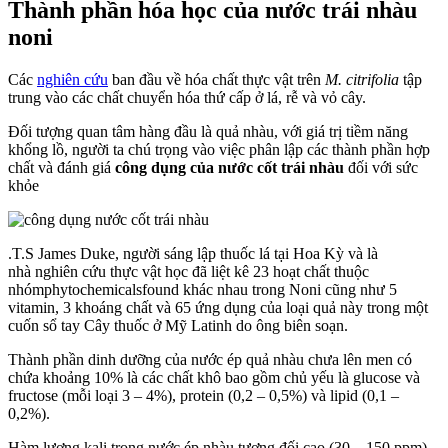
Thành phần hóa học của nước trái nhàu
noni
Các
nghiên cứu
ban đầu về hóa chất thực vật trên
M. citrifolia
tập
trung vào các chất chuyển hóa thứ cấp ở lá, rễ và vỏ cây.
Đối tượng quan tâm hàng đầu là quả nhàu, với giá trị tiềm năng
khổng lồ, người ta chú trọng vào việc phân lập các thành phần hợp
chất và đánh giá
công dụng của nước cốt trái nhàu
đối với sức
khỏe
.T.S James Duke, người sáng lập thuốc lá tại Hoa Kỳ và là
nhà nghiên cứu thực vật học đã liệt kê 23 hoạt chất thuộc
nhómphytochemicalsfound khác nhau trong Noni cũng như 5
vitamin, 3 khoáng chất và 65 ứng dụng của loại quả này trong một
cuốn sổ tay Cây thuốc ở Mỹ Latinh do ông biên soạn.
Thành phần dinh dưỡng của nước ép quả nhàu chưa lên men có
chứa khoảng 10% là các chất khô bao gồm chủ yếu là glucose và
fructose (mỗi loại 3 – 4%), protein (0,2 – 0,5%) và lipid (0,1 –
0,2%).
Hàm lượng kali trong nước ép nhàu tương đối cao (30 – 150 ppm),