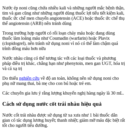
Nước ép noni cũng chứa nhiều kali và những người mắc bệnh thận,
tim và gan cũng như những người dùng thuốc lợi tiểu tiết kiệm kali,
thuốc ức chế men chuyển angiotensin (ACE) hoặc thuốc ức chế thụ
thể angiotensin (ARB) nên tránh dùng
Trong trường hợp người có rối loạn chảy máu hoặc đang dùng
thuốc làm loãng máu như Coumadin (warfarin) hoặc Plavix
(clopidogrel), nên tránh sử dụng noni vì nó có thể làm chậm quá
trình đông máu hơn nữa
Nước nhàu cũng có thể tương tác với các loại thuốc và phương
pháp điều trị khác, chẳng hạn như phenytoin, men gan UGT, hóa trị
và cả xạ trị
Do thiếu
nghiên cứu
về độ an toàn, không nên sử dụng noni cho
phụ nữ mang thai, bà mẹ cho con bú hoặc trẻ em.
Các chuyên gia lưu ý rằng lượng khuyến nghị hàng ngày là 30 mL.
Cách sử dụng nước cốt trái nhàu hiệu quả
Nước cốt trái nhàu được sử dụng từ xa xưa như 1 bài thuốc dân
gian có tác dụng lương huyết; thanh nhiệt; giảm mỡ máu đặc biệt rất
tốt cho người tiểu đường.