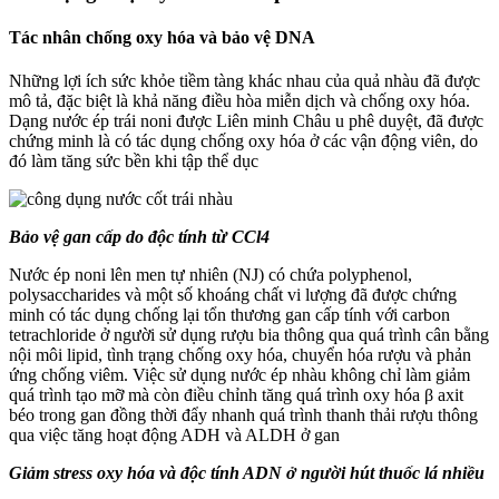
Tác nhân chống oxy hóa và bảo vệ DNA
Những lợi ích sức khỏe tiềm tàng khác nhau của quả nhàu đã được
mô tả, đặc biệt là khả năng điều hòa miễn dịch và chống oxy hóa.
Dạng nước ép trái noni được Liên minh Châu u phê duyệt, đã được
chứng minh là có tác dụng chống oxy hóa ở các vận động viên, do
đó làm tăng sức bền khi tập thể dục
Bảo vệ gan cấp do độc tính từ CCl4
Nước ép noni lên men tự nhiên (NJ) có chứa polyphenol,
polysaccharides và một số khoáng chất vi lượng đã được chứng
minh có tác dụng chống lại tổn thương gan cấp tính với carbon
tetrachloride ở người sử dụng rượu bia thông qua quá trình cân bằng
nội môi lipid, tình trạng chống oxy hóa, chuyển hóa rượu và phản
ứng chống viêm. Việc sử dụng nước ép nhàu không chỉ làm giảm
quá trình tạo mỡ mà còn điều chỉnh tăng quá trình oxy hóa β axit
béo trong gan đồng thời đẩy nhanh quá trình thanh thải rượu thông
qua việc tăng hoạt động ADH và ALDH ở gan
Giảm stress oxy hóa và độc tính ADN ở người hút thuốc lá nhiều