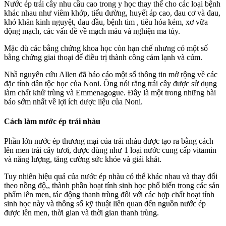
Nước ép trái cây nhu cầu cao trong y học thay thế cho các loại bệnh
khác nhau như viêm khớp, tiểu đường, huyết áp cao, đau cơ và đau,
khó khăn kinh nguyệt, đau đầu, bệnh tim , tiêu hóa kém, xơ vữa
động mạch, các vấn đề về mạch máu và nghiện ma túy.
Mặc dù các bằng chứng khoa học còn hạn chế nhưng có một số
bằng chứng giai thoại để điều trị thành công cảm lạnh và cúm.
Nhầ nguyên cứu Allen đã báo cáo một số thông tin mở rộng về các
đặc tính dân tộc học của Noni. Ông nói rằng trái cây được sử dụng
làm chất khử trùng và Emmenagogue. Đây là một trong những bài
báo sớm nhất về lợi ích dược liệu của Noni.
Cách làm nước ép trái nhàu
Phần lớn nước ép thương mại của trái nhàu được tạo ra bằng cách
lên men trái cây tươi, được dùng như 1 loại nước cung cấp vitamin
và năng lượng, tăng cường sức khỏe và giải khát.
Tuy nhiên hiệu quả của nước ép nhàu có thể khác nhau và thay đổi
theo nồng độ,, thành phần hoạt tính sinh học phổ biến trong các sản
phẩm lên men, tác động thanh trùng đối với các hợp chất hoạt tính
sinh học này và thông số kỹ thuật liên quan đến nguồn nước ép
được lên men, thời gian và thời gian thanh trùng.