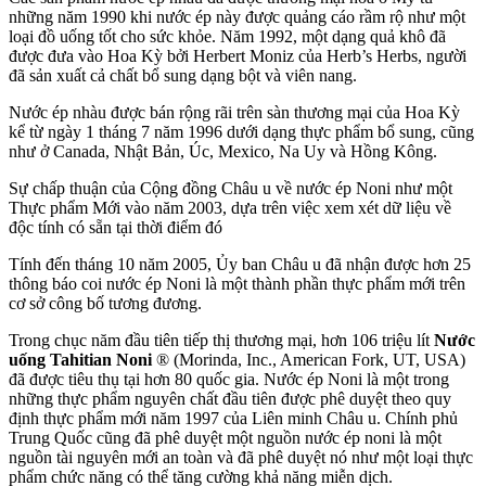
những năm 1990 khi nước ép này được quảng cáo rầm rộ như một
loại đồ uống tốt cho sức khỏe. Năm 1992, một dạng quả khô đã
được đưa vào Hoa Kỳ bởi Herbert Moniz của Herb’s Herbs, người
đã sản xuất cả chất bổ sung dạng bột và viên nang.
Nước ép nhàu được bán rộng rãi trên sàn thương mại của Hoa Kỳ
kể từ ngày 1 tháng 7 năm 1996 dưới dạng thực phẩm bổ sung, cũng
như ở Canada, Nhật Bản, Úc, Mexico, Na Uy và Hồng Kông.
Sự chấp thuận của Cộng đồng Châu u về nước ép Noni như một
Thực phẩm Mới vào năm 2003, dựa trên việc xem xét dữ liệu về
độc tính có sẵn tại thời điểm đó
Tính đến tháng 10 năm 2005, Ủy ban Châu u đã nhận được hơn 25
thông báo coi nước ép Noni là một thành phần thực phẩm mới trên
cơ sở công bố tương đương.
Trong chục năm đầu tiên tiếp thị thương mại, hơn 106 triệu lít
Nước
uống Tahitian Noni
® (Morinda, Inc., American Fork, UT, USA)
đã được tiêu thụ tại hơn 80 quốc gia. Nước ép Noni là một trong
những thực phẩm nguyên chất đầu tiên được phê duyệt theo quy
định thực phẩm mới năm 1997 của Liên minh Châu u. Chính phủ
Trung Quốc cũng đã phê duyệt một nguồn nước ép noni là một
nguồn tài nguyên mới an toàn và đã phê duyệt nó như một loại thực
phẩm chức năng có thể tăng cường khả năng miễn dịch.