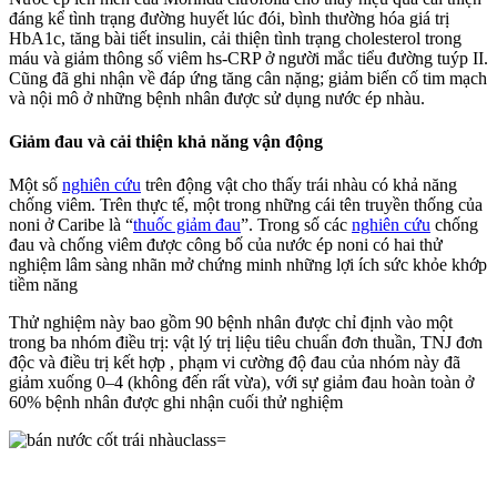
đáng kể tình trạng đường huyết lúc đói, bình thường hóa giá trị
HbA1c, tăng bài tiết insulin, cải thiện tình trạng cholesterol trong
máu và giảm thông số viêm hs-CRP ở người mắc tiểu đường tuýp II.
Cũng đã ghi nhận về đáp ứng tăng cân nặng; giảm biến cố tim mạch
và nội mô ở những bệnh nhân được sử dụng nước ép nhàu.
Giảm đau và cải thiện khả năng vận động
Một số
nghiên cứu
trên động vật cho thấy trái nhàu có khả năng
chống viêm. Trên thực tế, một trong những cái tên truyền thống của
noni ở Caribe là “
thuốc giảm đau
”. Trong số các
nghiên cứu
chống
đau và chống viêm được công bố của nước ép noni có hai thử
nghiệm lâm sàng nhãn mở chứng minh những lợi ích sức khỏe khớp
tiềm năng
Thử nghiệm này bao gồm 90 bệnh nhân được chỉ định vào một
trong ba nhóm điều trị: vật lý trị liệu tiêu chuẩn đơn thuần, TNJ đơn
độc và điều trị kết hợp , phạm vi cường độ đau của nhóm này đã
giảm xuống 0–4 (không đến rất vừa), với sự giảm đau hoàn toàn ở
60% bệnh nhân được ghi nhận cuối thử nghiệm