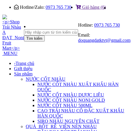
Hotline/Zalo:
0973 765 730
Giỏ hàng (0)
Hotline:
0973 765 730
Email:
Tìm kiếm
doquangdatktvt@gmail.com
MENU
›
Trang chủ
Giới thiệu
Sản phẩm
NƯỚC CỐT NHÀU
NƯỚC CỐT NHÀU XUẤT KHẨU HÀN
QUỐC
NƯỚC CỐT NHÀU DƯỢC LIỆU
NƯỚC CỐT NHÀU NONI GOLD
NƯỚC CỐT NHÀU 500ML
CAO TRÁI NHÀU CÔ ĐẶC XUẤT KHẨU
HÀN QUỐC
SIRO NHÀU NGUYÊN CHẤT
QUẢ_BỘT_RỄ_VIÊN NÉN NHÀU