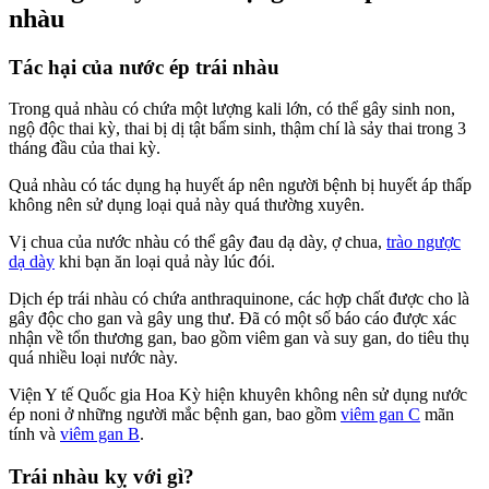
nhàu
Tác hại của nước ép trái nhàu
Trong quả nhàu có chứa một lượng kali lớn, có thể gây sinh non,
ngộ độc thai kỳ, thai bị dị tật bẩm sinh, thậm chí là sảy thai trong 3
tháng đầu của thai kỳ.
Quả nhàu có tác dụng hạ huyết áp nên người bệnh bị huyết áp thấp
không nên sử dụng loại quả này quá thường xuyên.
Vị chua của nước nhàu có thể gây đau dạ dày, ợ chua,
trào ngược
dạ dày
khi bạn ăn loại quả này lúc đói.
Dịch ép trái nhàu có chứa anthraquinone, các hợp chất được cho là
gây độc cho gan và gây ung thư. Đã có một số báo cáo được xác
nhận về tổn thương gan, bao gồm viêm gan và suy gan, do tiêu thụ
quá nhiều loại nước này.
Viện Y tế Quốc gia Hoa Kỳ hiện khuyên không nên sử dụng nước
ép noni ở những người mắc bệnh gan, bao gồm
viêm gan C
mãn
tính và
viêm gan B
.
Trái nhàu kỵ với gì?