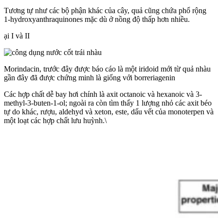
Tương tự như các bộ phận khác của cây, quả cũng chứa phổ rộng
1-hydroxyanthraquinones mặc dù ở nồng độ thấp hơn nhiều.
ại I và II
Morindacin, trước đây được báo cáo là một iridoid mới từ quả nhàu
gần đây đã được chứng minh là giống với borreriagenin
Các hợp chất dễ bay hơi chính là axit octanoic và hexanoic và 3-
methyl-3-buten-1-ol; ngoài ra còn tìm thấy 1 lượng nhỏ các axit béo
tự do khác, rượu, aldehyd và xeton, este, dấu vết của monoterpen và
một loạt các hợp chất lưu huỳnh.\