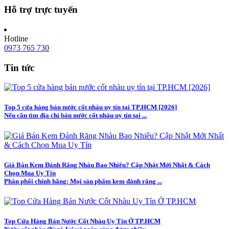
Hỗ trợ trực tuyến
Hotline
0973 765 730
Tin tức
Top 5 cửa hàng bán nước cốt nhàu uy tín tại TP.HCM [2026]
Nếu cần tìm địa chỉ bán nước cốt nhàu uy tín tại ...
Giá Bán Kem Đánh Răng Nhàu Bao Nhiêu? Cập Nhật Mới Nhất & Cách
Chọn Mua Uy Tín
Phân phối chính hãng: Mọi sản phẩm kem đánh răng ...
Top Cửa Hàng Bán Nước Cốt Nhàu Uy Tín Ở TP.HCM