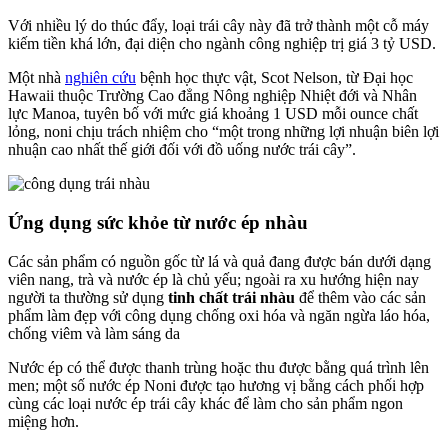
Với nhiều lý do thúc đẩy, loại trái cây này đã trở thành một cỗ máy
kiếm tiền khá lớn, đại diện cho ngành công nghiệp trị giá 3 tỷ USD.
Một nhà
nghiên cứu
bệnh học thực vật, Scot Nelson, từ Đại học
Hawaii thuộc Trường Cao đẳng Nông nghiệp Nhiệt đới và Nhân
lực Manoa, tuyên bố với mức giá khoảng 1 USD mỗi ounce chất
lỏng, noni chịu trách nhiệm cho “một trong những lợi nhuận biên lợi
nhuận cao nhất thế giới đối với đồ uống nước trái cây”.
Ứng dụng sức khỏe từ nước ép nhàu
Các sản phẩm có nguồn gốc từ lá và quả đang được bán dưới dạng
viên nang, trà và nước ép là chủ yếu; ngoài ra xu hướng hiện nay
người ta thường sử dụng
tinh chất trái nhàu
để thêm vào các sản
phẩm làm đẹp với công dụng chống oxi hóa và ngăn ngừa láo hóa,
chống viêm và làm sáng da
Nước ép có thể được thanh trùng hoặc thu được bằng quá trình lên
men; một số nước ép Noni được tạo hương vị bằng cách phối hợp
cùng các loại nước ép trái cây khác để làm cho sản phẩm ngon
miệng hơn.