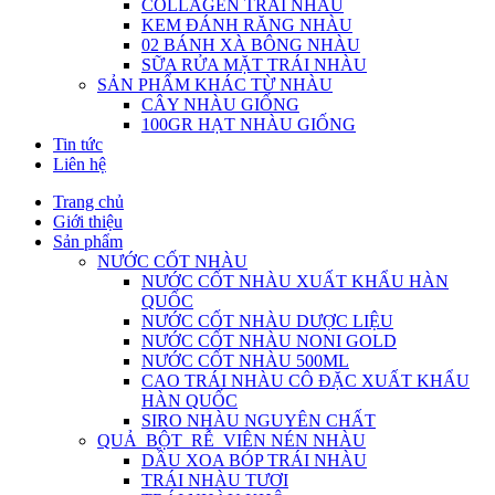
COLLAGEN TRÁI NHÀU
KEM ĐÁNH RĂNG NHÀU
02 BÁNH XÀ BÔNG NHÀU
SỮA RỬA MẶT TRÁI NHÀU
SẢN PHẨM KHÁC TỪ NHÀU
CÂY NHÀU GIỐNG
100GR HẠT NHÀU GIỐNG
Tin tức
Liên hệ
Trang chủ
Giới thiệu
Sản phẩm
NƯỚC CỐT NHÀU
NƯỚC CỐT NHÀU XUẤT KHẨU HÀN
QUỐC
NƯỚC CỐT NHÀU DƯỢC LIỆU
NƯỚC CỐT NHÀU NONI GOLD
NƯỚC CỐT NHÀU 500ML
CAO TRÁI NHÀU CÔ ĐẶC XUẤT KHẨU
HÀN QUỐC
SIRO NHÀU NGUYÊN CHẤT
QUẢ_BỘT_RỄ_VIÊN NÉN NHÀU
DẦU XOA BÓP TRÁI NHÀU
TRÁI NHÀU TƯƠI