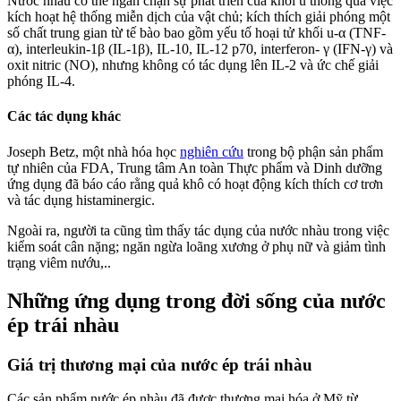
Nước nhàu có thể ngăn chặn sự phát triển của khối u thông qua việc
kích hoạt hệ thống miễn dịch của vật chủ; kích thích giải phóng một
số chất trung gian từ tế bào bao gồm yếu tố hoại tử khối u-α (TNF-
α), interleukin-1β (IL-1β), IL-10, IL-12 p70, interferon- γ (IFN-γ) và
oxit nitric (NO), nhưng không có tác dụng lên IL-2 và ức chế giải
phóng IL-4.
Các tác dụng khác
Joseph Betz, một nhà hóa học
nghiên cứu
trong bộ phận sản phẩm
tự nhiên của FDA, Trung tâm An toàn Thực phẩm và Dinh dưỡng
ứng dụng đã báo cáo rằng quả khô có hoạt động kích thích cơ trơn
và tác dụng histaminergic.
Ngoài ra, người ta cũng tìm thấy tác dụng của nước nhàu trong việc
kiểm soát cân nặng; ngăn ngừa loãng xương ở phụ nữ và giảm tình
trạng viêm nướu,..
Những ứng dụng trong đời sống của nước
ép trái nhàu
Giá trị thương mại của nước ép trái nhàu
Các sản phẩm nước ép nhàu đã được thương mại hóa ở Mỹ từ