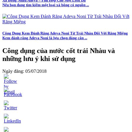
Xà Bông Nhàu Adeva – Phù Hợp Cho Mọi Loại Da
Nếu bạn đang tìm kiếm một loại xà bông có nguồn ...
Công Dụng Kem Đánh Răng Adeva Noni Từ Trái Nhàu Đối Với Răng Miệng
Kem đánh răng Adeva Noni là lựa chọn đáng cân ...
Công dụng của nước cốt trái Nhàu và
những lưu ý khi sử dụng
Ngày đăng: 05/07/2018