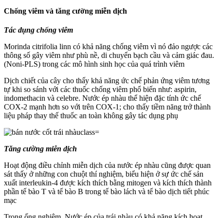
Chống viêm và tăng cường miễn dịch
Tác dụng chống viêm
Morinda citrifolia linn có khả năng chống viêm vì nó đảo ngược các
thông số gây viêm như phù nề, di chuyển bạch cầu và cảm giác đau.
(Noni-PLS) trong các mô hình sinh học của quá trình viêm
Dịch chiết của cây cho thấy khả năng ức chế phản ứng viêm tương
tự khi so sánh với các thuốc chống viêm phổ biến như: aspirin,
indomethacin và celebre. Nước ép nhàu thể hiện đặc tính ức chế
COX-2 mạnh hơn so với trên COX-1; cho thấy tiềm năng trở thành
liệu pháp thay thế thuốc an toàn không gây tác dụng phụ
Tăng cường miễn dịch
Hoạt động điều chỉnh miễn dịch của nước ép nhàu cũng được quan
sát thấy ở những con chuột thí nghiệm, biểu hiện ở sự ức chế sản
xuất interleukin-4 được kích thích bằng mitogen và kích thích thành
phần tế bào T và tế bào B trong tế bào lách và tế bào dịch tiết phúc
mạc
Trong ống nghiệm, Nước ép của trái nhàu có khả năng kích hoạt