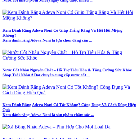
Nước cốt nhàu (Noni Juice) ngày càng được nhiều ...
Kem Đánh Răng Adeva Noni Có Giúp Trắng Răng Và Hết Hôi Miệng
Không?
Kem đánh răng Adeva Noni là lựa chọn đáng cân ...
Nước Cốt Nhàu Nguyên Chất – Hỗ Trợ Tiêu Hóa & Tăng Cường Sức Khỏe
Shop Trái Nhàu A Đạt chuyên cung cấp nước cốt ...
Kem Đánh Răng Adeva Noni Có Tốt Không? Công Dụng Và Cách Dùng Hiệu
Quả
Kem đánh răng Adeva Noni là sản phẩm chăm sóc ...