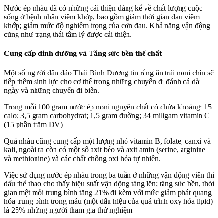
Nước ép nhàu đã có những cải thiện đáng kể về chất lượng cuộc
sống ở bệnh nhân viêm khớp, bao gồm giảm thời gian đau viêm
khớp; giảm mức độ nghiêm trọng của cơn đau. Khả năng vận động
cũng như trạng thái tâm lý được cải thiện.
Cung cấp dinh dưỡng và Tăng sức bền thể chất
Một số người dân đảo Thái Bình Dương tin rằng ăn trái noni chín sẽ
tiếp thêm sinh lực cho cơ thể trong những chuyến đi đánh cá dài
ngày và những chuyến đi biển.
Trong mỗi 100 gram nước ép noni nguyên chất có chứa khoảng: 15
calo; 3,5 gram carbohydrat; 1,5 gram đường; 34 miligam vitamin C
(15 phần trăm DV)
Quả nhàu cũng cung cấp một lượng nhỏ vitamin B, folate, canxi và
kali, ngoài ra còn có một số axit béo và axit amin (serine, arginine
và methionine) và các chất chống oxi hóa tự nhiên.
Việc sử dụng nước ép nhàu trong ba tuần ở những vận động viên thi
đấu thể thao cho thấy hiệu suất vận động tăng lên; tăng sức bền, thời
gian mệt mỏi trung bình tăng 21% đi kèm với mức giảm phát quang
hóa trung bình trong máu (một dấu hiệu của quá trình oxy hóa lipid)
là 25% những người tham gia thử nghiệm