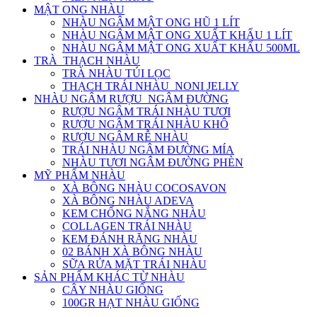
MẬT ONG NHÀU
NHÀU NGÂM MẬT ONG HŨ 1 LÍT
NHÀU NGÂM MẬT ONG XUẤT KHẨU 1 LÍT
NHÀU NGÂM MẬT ONG XUẤT KHẨU 500ML
TRÀ_THẠCH NHÀU
TRÀ NHÀU TÚI LỌC
THẠCH TRÁI NHÀU_NONI JELLY
NHÀU NGÂM RƯỢU_NGÂM ĐƯỜNG
RƯỢU NGÂM TRÁI NHÀU TƯƠI
RƯỢU NGÂM TRÁI NHÀU KHÔ
RƯỢU NGÂM RỄ NHÀU
TRÁI NHÀU NGÂM ĐƯỜNG MÍA
NHÀU TƯƠI NGÂM ĐƯỜNG PHÈN
MỸ PHẨM NHÀU
XÀ BÔNG NHÀU COCOSAVON
XÀ BÔNG NHÀU ADEVA
KEM CHỐNG NẮNG NHÀU
COLLAGEN TRÁI NHÀU
KEM ĐÁNH RĂNG NHÀU
02 BÁNH XÀ BÔNG NHÀU
SỮA RỬA MẶT TRÁI NHÀU
SẢN PHẨM KHÁC TỪ NHÀU
CÂY NHÀU GIỐNG
100GR HẠT NHÀU GIỐNG