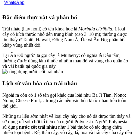
Đặc điểm thực vật và phân bố
Trái nhàu (hay noni) có tên khoa học là
Morinda citrifolia
, 1 loại
cây có kích thước nhỏ đến trung bình (cao 3–10 m); thường được
tìm thấy ở Tahiti, Hawaii, Đông Nam Á, Úc và Ấn Độ; phân bố
khắp vùng nhiệt đới.
Tại Ấn Độ người ta gọi cây là Mulberry; có nghĩa là Dâu tằm;
thường được dùng làm thuốc nhuộm màu đỏ và vàng cho quần áo
và vải batik tại quốc gia này.
Lịch sử văn hóa của trái nhàu
Ngoài ra còn có 1 số tên gọi khác của loài như Ba Ji Tian, Nono;
Nonu, Cheese Fruit,…trong các nền văn hóa khác nhau trên toàn
thế giới.
Những tư liệu sớm nhất về loại cây này cho nó đã được tìm thấy và
sử dụng rất sớm bởi tổ tiên của người Polynesia. Người Polynesia
sử dụng
nước cốt trái nhàu
như 1 bài thuốc có tác dụng chữa
nhiều loại bệnh. Rễ, thân cây, vỏ cây, lá, hoa và trái cây của cây đều