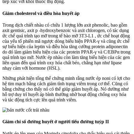
tiếp xúc với khói thuốc thụ động.
Giảm cholesterol và điều hòa huyết áp
Trong dịch chiết nhàu có chứa 1 lượng lớn axit phenolic, bao gồm
axit gentisic, axit p -hydroxybenzoic và axit chlorogen, có tác dụng
ức chế quá trình tạo mỡ trong tế bào mỡ 3T3-L1 , ức chế hoạt động
của yếu tố phiên mã ngược dòng biểu hiện PPAR-γ và cũng ức chế
sự biểu hiện của leptin và điều hòa tăng cường protein adiponectin
do đó làm giảm biểu hiện của các protein PPAR-γ và C/EBPα trong
quá trình tạo mỡ. Nước ép nhàu còn làm tăng biểu hiện của các gen
liên quan đến quá trình oxy hóa chất béo, chẳng hạn như lipase
nhạy cảm với hormone (HSL).
Những phát hiện tổng thể chứng minh rằng nước ép noni có lợi cho
hệ tim mạch bằng cách giảm tình trạng viêm trong cơ thể. Cũng có
bằng chứng cho thấy nó có thể giúp giảm huyết áp. Nó dường như
hỗ trợ duy trì huyết áp bình thường nhờ hoạt động chống oxy hóa
và tác động tích cực lên quá trình viêm.
Giảm chỉ số đường huyết ở người tiểu đường tuýp II
Nước ép lên men của Morinda citrofolia cho thấy hiệu quả cải thiện