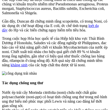
chủng vi khuẩn truyền nhiễm như Pseudomonas aeruginosa, Proteus
morgaii, Staphylococcus aureus, Baciillis subtilis, Escherichia coli,
Salmonella và Shigela.
Gần đây, Duncan đã chứng minh rằng scopoletin, có trong Noni, có
tác dụng ức chế hoạt động của E coli, ức chế tình trạng
loét dạ
dày
do Hp và các biến chứng nguy hiểm trên tiêu hóa.
Trong cuộc họp Hóa học quốc tế của Hiệp hội khu vực Thái Bình
Dương ở Honolulu, Saludes và các đồng nghiệp từ Philippines, đac
báo cáo về khả năng giết chết vi khuẩn Mycobacterium của nước ép
noni. Chiết xuất trái nhàu cho hiệu quả giết chết 89 % vi khuẩn
trong ống nghiệm, gần như có hiệu quả như thuốc chống lao hàng
đầu, rifampcin ở cùng nồng độ. Kết quả này đã chứng minh tiềm
năng
kháng sinh
của các hợp chất thu được từ lá noni.
Tác dụng chống ung thư
Nước ép trái cây Morinda citrifolia (noni) chứa một chất giàu
polysaccharide (noni-ppt) có hoạt tính chống ung thư trong mô hình
ung thư biểu mô phúc mạc phổi Lewis và nâng cao đáng kể thời
gian sống sót.