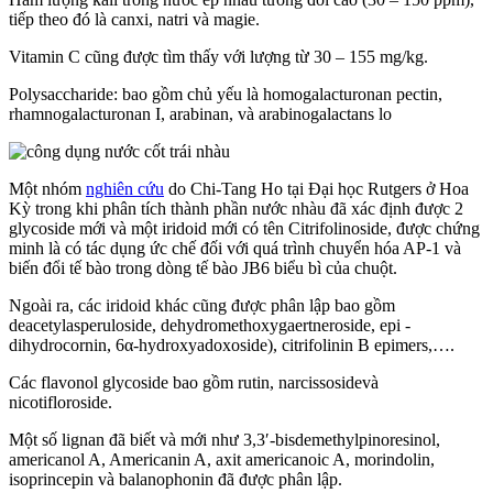
tiếp theo đó là canxi, natri và magie.
Vitamin C cũng được tìm thấy với lượng từ 30 – 155 mg/kg.
Polysaccharide: bao gồm chủ yếu là homogalacturonan pectin,
rhamnogalacturonan I, arabinan, và arabinogalactans lo
Một nhóm
nghiên cứu
do Chi-Tang Ho tại Đại học Rutgers ở Hoa
Kỳ trong khi phân tích thành phần nước nhàu đã xác định được 2
glycoside mới và một iridoid mới có tên Citrifolinoside, được chứng
minh là có tác dụng ức chế đối với quá trình chuyển hóa AP-1 và
biến đổi tế bào trong dòng tế bào JB6 biểu bì của chuột.
Ngoài ra, các iridoid khác cũng được phân lập bao gồm
deacetylasperuloside, dehydromethoxygaertneroside, epi -
dihydrocornin, 6α-hydroxyadoxoside), citrifolinin B epimers,….
Các flavonol glycoside bao gồm rutin, narcissosidevà
nicotifloroside.
Một số lignan đã biết và mới như 3,3′-bisdemethylpinoresinol,
americanol A, Americanin A, axit americanoic A, morindolin,
isoprincepin và balanophonin đã được phân lập.