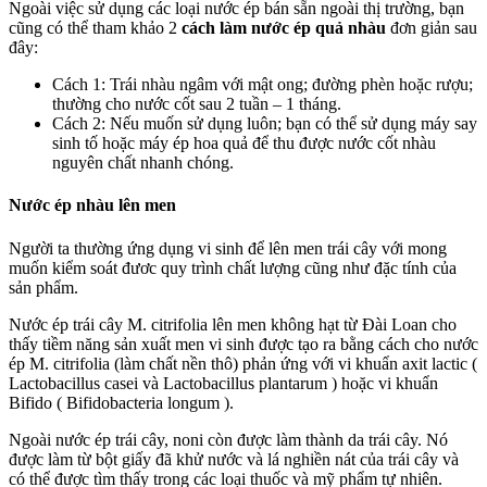
Ngoài việc sử dụng các loại nước ép bán sẵn ngoài thị trường, bạn
cũng có thể tham khảo 2
cách làm nước ép quả nhàu
đơn giản sau
đây:
Cách 1: Trái nhàu ngâm với mật ong; đường phèn hoặc rượu;
thường cho nước cốt sau 2 tuần – 1 tháng.
Cách 2: Nếu muốn sử dụng luôn; bạn có thể sử dụng máy say
sinh tố hoặc máy ép hoa quả để thu được nước cốt nhàu
nguyên chất nhanh chóng.
Nước ép nhàu lên men
Người ta thường ứng dụng vi sinh để lên men trái cây với mong
muốn kiểm soát đươc quy trình chất lượng cũng như đặc tính của
sản phẩm.
Nước ép trái cây M. citrifolia lên men không hạt từ Đài Loan cho
thấy tiềm năng sản xuất men vi sinh được tạo ra bằng cách cho nước
ép M. citrifolia (làm chất nền thô) phản ứng với vi khuẩn axit lactic (
Lactobacillus casei và Lactobacillus plantarum ) hoặc vi khuẩn
Bifido ( Bifidobacteria longum ).
Ngoài nước ép trái cây, noni còn được làm thành da trái cây. Nó
được làm từ bột giấy đã khử nước và lá nghiền nát của trái cây và
có thể được tìm thấy trong các loại thuốc và mỹ phẩm tự nhiên.