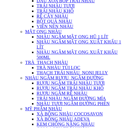
DẦU XOA BÓP TRÁI NHÀU
TRÁI NHÀU TƯƠI
TRÁI NHÀU KHÔ
RỄ CÂY NHÀU
BỘT QUẢ NHÀU
VIÊN NÉN NHÀU
MẬT ONG NHÀU
NHÀU NGÂM MẬT ONG HŨ 1 LÍT
NHÀU NGÂM MẬT ONG XUẤT KHẨU 1
LÍT
NHÀU NGÂM MẬT ONG XUẤT KHẨU
500ML
TRÀ_THẠCH NHÀU
TRÀ NHÀU TÚI LỌC
THẠCH TRÁI NHÀU_NONI JELLY
NHÀU NGÂM RƯỢU_NGÂM ĐƯỜNG
RƯỢU NGÂM TRÁI NHÀU TƯƠI
RƯỢU NGÂM TRÁI NHÀU KHÔ
RƯỢU NGÂM RỄ NHÀU
TRÁI NHÀU NGÂM ĐƯỜNG MÍA
NHÀU TƯƠI NGÂM ĐƯỜNG PHÈN
MỸ PHẨM NHÀU
XÀ BÔNG NHÀU COCOSAVON
XÀ BÔNG NHÀU ADEVA
KEM CHỐNG NẮNG NHÀU