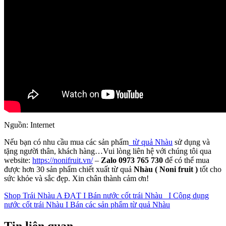
Nguồn: Internet
Nếu bạn có nhu cầu mua các sản phẩm
từ quả Nhàu
sử dụng và
tặng người thân, khách hàng…Vui lòng liên hệ với chúng tôi qua
website:
https://nonifruit.vn/
–
Zalo 0973 765 730
để có thể mua
được hơn 30 sản phẩm chiết xuất từ quả
Nhàu ( Noni fruit )
tốt cho
sức khỏe và sắc đẹp. Xin chân thành cảm ơn!
Shop Trái Nhàu A ĐẠT I Bán nước cốt trái Nhàu I Công dụng
nước cốt trái Nhàu I Bán các sản phẩm từ quả Nhàu