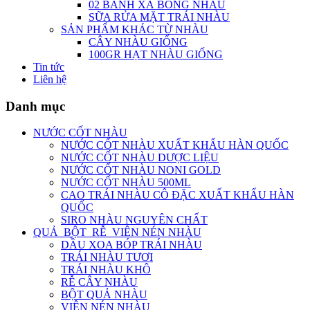
02 BÁNH XÀ BÔNG NHÀU
SỮA RỬA MẶT TRÁI NHÀU
SẢN PHẨM KHÁC TỪ NHÀU
CÂY NHÀU GIỐNG
100GR HẠT NHÀU GIỐNG
Tin tức
Liên hệ
Danh mục
NƯỚC CỐT NHÀU
NƯỚC CỐT NHÀU XUẤT KHẨU HÀN QUỐC
NƯỚC CỐT NHÀU DƯỢC LIỆU
NƯỚC CỐT NHÀU NONI GOLD
NƯỚC CỐT NHÀU 500ML
CAO TRÁI NHÀU CÔ ĐẶC XUẤT KHẨU HÀN
QUỐC
SIRO NHÀU NGUYÊN CHẤT
QUẢ_BỘT_RỄ_VIÊN NÉN NHÀU
DẦU XOA BÓP TRÁI NHÀU
TRÁI NHÀU TƯƠI
TRÁI NHÀU KHÔ
RỄ CÂY NHÀU
BỘT QUẢ NHÀU
VIÊN NÉN NHÀU