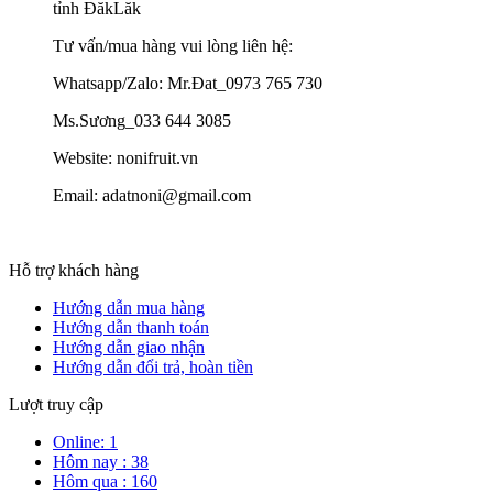
tỉnh ĐăkLăk
Tư vấn/mua hàng vui lòng liên hệ:
Whatsapp/Zalo: Mr.Đat_0973 765 730
Ms.Sương_033 644 3085
Website: nonifruit.vn
Email: adatnoni@gmail.com
Hỗ trợ khách hàng
Hướng dẫn mua hàng
Hướng dẫn thanh toán
Hướng dẫn giao nhận
Hướng dẫn đổi trả, hoàn tiền
Lượt truy cập
Online: 1
Hôm nay : 38
Hôm qua : 160