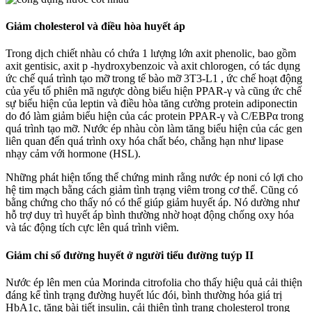
Giảm cholesterol và điều hòa huyết áp
Trong dịch chiết nhàu có chứa 1 lượng lớn axit phenolic, bao gồm
axit gentisic, axit p -hydroxybenzoic và axit chlorogen, có tác dụng
ức chế quá trình tạo mỡ trong tế bào mỡ 3T3-L1 , ức chế hoạt động
của yếu tố phiên mã ngược dòng biểu hiện PPAR-γ và cũng ức chế
sự biểu hiện của leptin và điều hòa tăng cường protein adiponectin
do đó làm giảm biểu hiện của các protein PPAR-γ và C/EBPα trong
quá trình tạo mỡ. Nước ép nhàu còn làm tăng biểu hiện của các gen
liên quan đến quá trình oxy hóa chất béo, chẳng hạn như lipase
nhạy cảm với hormone (HSL).
Những phát hiện tổng thể chứng minh rằng nước ép noni có lợi cho
hệ tim mạch bằng cách giảm tình trạng viêm trong cơ thể. Cũng có
bằng chứng cho thấy nó có thể giúp giảm huyết áp. Nó dường như
hỗ trợ duy trì huyết áp bình thường nhờ hoạt động chống oxy hóa
và tác động tích cực lên quá trình viêm.
Giảm chỉ số đường huyết ở người tiểu đường tuýp II
Nước ép lên men của Morinda citrofolia cho thấy hiệu quả cải thiện
đáng kể tình trạng đường huyết lúc đói, bình thường hóa giá trị
HbA1c, tăng bài tiết insulin, cải thiện tình trạng cholesterol trong