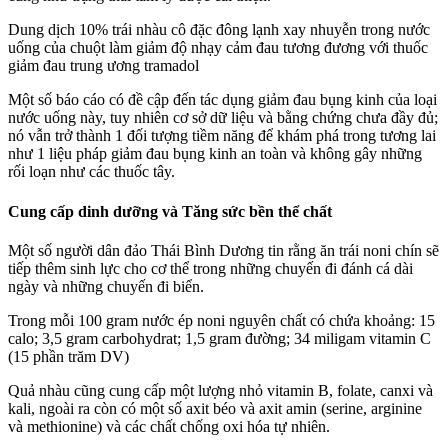
Dung dịch 10% trái nhàu cô đặc đông lạnh xay nhuyễn trong nước
uống của chuột làm giảm độ nhạy cảm đau tương đương với thuốc
giảm đau trung ương tramadol
Một số báo cáo có đề cập đến tác dụng giảm đau bụng kinh của loại
nước uống này, tuy nhiên cơ sở dữ liệu và bằng chứng chưa đầy đủ;
nó vẫn trở thành 1 đối tượng tiềm năng để khám phá trong tương lai
như 1 liệu pháp giảm đau bụng kinh an toàn và không gây những
rối loạn như các thuốc tây.
Cung cấp dinh dưỡng và Tăng sức bền thể chất
Một số người dân đảo Thái Bình Dương tin rằng ăn trái noni chín sẽ
tiếp thêm sinh lực cho cơ thể trong những chuyến đi đánh cá dài
ngày và những chuyến đi biển.
Trong mỗi 100 gram nước ép noni nguyên chất có chứa khoảng: 15
calo; 3,5 gram carbohydrat; 1,5 gram đường; 34 miligam vitamin C
(15 phần trăm DV)
Quả nhàu cũng cung cấp một lượng nhỏ vitamin B, folate, canxi và
kali, ngoài ra còn có một số axit béo và axit amin (serine, arginine
và methionine) và các chất chống oxi hóa tự nhiên.