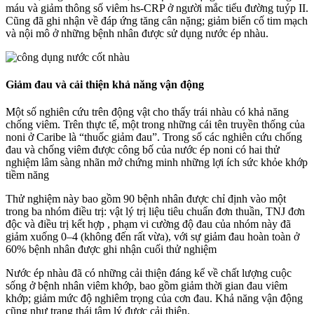
máu và giảm thông số viêm hs-CRP ở người mắc tiểu đường tuýp II.
Cũng đã ghi nhận về đáp ứng tăng cân nặng; giảm biến cố tim mạch
và nội mô ở những bệnh nhân được sử dụng nước ép nhàu.
Giảm đau và cải thiện khả năng vận động
Một số nghiên cứu trên động vật cho thấy trái nhàu có khả năng
chống viêm. Trên thực tế, một trong những cái tên truyền thống của
noni ở Caribe là “thuốc giảm đau”. Trong số các nghiên cứu chống
đau và chống viêm được công bố của nước ép noni có hai thử
nghiệm lâm sàng nhãn mở chứng minh những lợi ích sức khỏe khớp
tiềm năng
Thử nghiệm này bao gồm 90 bệnh nhân được chỉ định vào một
trong ba nhóm điều trị: vật lý trị liệu tiêu chuẩn đơn thuần, TNJ đơn
độc và điều trị kết hợp , phạm vi cường độ đau của nhóm này đã
giảm xuống 0–4 (không đến rất vừa), với sự giảm đau hoàn toàn ở
60% bệnh nhân được ghi nhận cuối thử nghiệm
Nước ép nhàu đã có những cải thiện đáng kể về chất lượng cuộc
sống ở bệnh nhân viêm khớp, bao gồm giảm thời gian đau viêm
khớp; giảm mức độ nghiêm trọng của cơn đau. Khả năng vận động
cũng như trạng thái tâm lý được cải thiện.