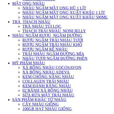
MẬT ONG NHÀU
NHÀU NGÂM MẬT ONG HŨ 1 LÍT
NHÀU NGÂM MẬT ONG XUẤT KHẨU 1 LÍT
NHÀU NGÂM MẬT ONG XUẤT KHẨU 500ML
TRÀ_THẠCH NHÀU
TRÀ NHÀU TÚI LỌC
THẠCH TRÁI NHÀU_NONI JELLY
NHÀU NGÂM RƯỢU_NGÂM ĐƯỜNG
RƯỢU NGÂM TRÁI NHÀU TƯƠI
RƯỢU NGÂM TRÁI NHÀU KHÔ
RƯỢU NGÂM RỄ NHÀU
TRÁI NHÀU NGÂM ĐƯỜNG MÍA
NHÀU TƯƠI NGÂM ĐƯỜNG PHÈN
MỸ PHẨM NHÀU
XÀ BÔNG NHÀU COCOSAVON
XÀ BÔNG NHÀU ADEVA
KEM CHỐNG NẮNG NHÀU
COLLAGEN TRÁI NHÀU
KEM ĐÁNH RĂNG NHÀU
02 BÁNH XÀ BÔNG NHÀU
SỮA RỬA MẶT TRÁI NHÀU
SẢN PHẨM KHÁC TỪ NHÀU
CÂY NHÀU GIỐNG
100GR HẠT NHÀU GIỐNG