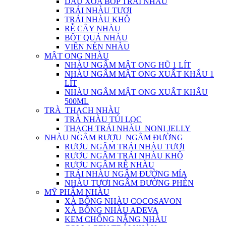
DẦU XOA BÓP TRÁI NHÀU
TRÁI NHÀU TƯƠI
TRÁI NHÀU KHÔ
RỄ CÂY NHÀU
BỘT QUẢ NHÀU
VIÊN NÉN NHÀU
MẬT ONG NHÀU
NHÀU NGÂM MẬT ONG HŨ 1 LÍT
NHÀU NGÂM MẬT ONG XUẤT KHẨU 1
LÍT
NHÀU NGÂM MẬT ONG XUẤT KHẨU
500ML
TRÀ_THẠCH NHÀU
TRÀ NHÀU TÚI LỌC
THẠCH TRÁI NHÀU_NONI JELLY
NHÀU NGÂM RƯỢU_NGÂM ĐƯỜNG
RƯỢU NGÂM TRÁI NHÀU TƯƠI
RƯỢU NGÂM TRÁI NHÀU KHÔ
RƯỢU NGÂM RỄ NHÀU
TRÁI NHÀU NGÂM ĐƯỜNG MÍA
NHÀU TƯƠI NGÂM ĐƯỜNG PHÈN
MỸ PHẨM NHÀU
XÀ BÔNG NHÀU COCOSAVON
XÀ BÔNG NHÀU ADEVA
KEM CHỐNG NẮNG NHÀU