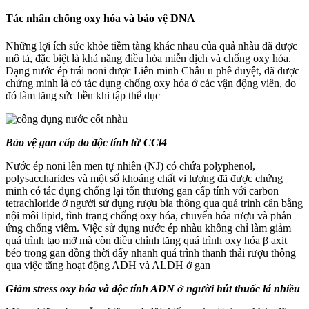
Tác nhân chống oxy hóa và bảo vệ DNA
Những lợi ích sức khỏe tiềm tàng khác nhau của quả nhàu đã được
mô tả, đặc biệt là khả năng điều hòa miễn dịch và chống oxy hóa.
Dạng nước ép trái noni được Liên minh Châu u phê duyệt, đã được
chứng minh là có tác dụng chống oxy hóa ở các vận động viên, do
đó làm tăng sức bền khi tập thể dục
Bảo vệ gan cấp do độc tính từ CCl4
Nước ép noni lên men tự nhiên (NJ) có chứa polyphenol,
polysaccharides và một số khoáng chất vi lượng đã được chứng
minh có tác dụng chống lại tổn thương gan cấp tính với carbon
tetrachloride ở người sử dụng rượu bia thông qua quá trình cân bằng
nội môi lipid, tình trạng chống oxy hóa, chuyển hóa rượu và phản
ứng chống viêm. Việc sử dụng nước ép nhàu không chỉ làm giảm
quá trình tạo mỡ mà còn điều chỉnh tăng quá trình oxy hóa β axit
béo trong gan đồng thời đẩy nhanh quá trình thanh thải rượu thông
qua việc tăng hoạt động ADH và ALDH ở gan
Giảm stress oxy hóa và độc tính ADN ở người hút thuốc lá nhiều