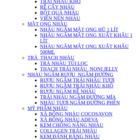
TRÁI NHÀU KHÔ
RỄ CÂY NHÀU
BỘT QUẢ NHÀU
VIÊN NÉN NHÀU
MẬT ONG NHÀU
NHÀU NGÂM MẬT ONG HŨ 1 LÍT
NHÀU NGÂM MẬT ONG XUẤT KHẨU 1
LÍT
NHÀU NGÂM MẬT ONG XUẤT KHẨU
500ML
TRÀ_THẠCH NHÀU
TRÀ NHÀU TÚI LỌC
THẠCH TRÁI NHÀU_NONI JELLY
NHÀU NGÂM RƯỢU_NGÂM ĐƯỜNG
RƯỢU NGÂM TRÁI NHÀU TƯƠI
RƯỢU NGÂM TRÁI NHÀU KHÔ
RƯỢU NGÂM RỄ NHÀU
TRÁI NHÀU NGÂM ĐƯỜNG MÍA
NHÀU TƯƠI NGÂM ĐƯỜNG PHÈN
MỸ PHẨM NHÀU
XÀ BÔNG NHÀU COCOSAVON
XÀ BÔNG NHÀU ADEVA
KEM CHỐNG NẮNG NHÀU
COLLAGEN TRÁI NHÀU
KEM ĐÁNH RĂNG NHÀU