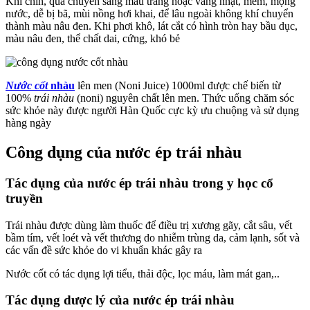
Khi chín, quả chuyển sang màu trắng hoặc vàng nhạt, mềm, mọng
nước, dễ bị bã, mùi nồng hơi khai, để lâu ngoài không khí chuyển
thành màu nâu đen. Khi phơi khô, lát cắt có hình tròn hay bầu dục,
màu nâu đen, thể chất dai, cứng, khó bẻ
Nước cốt
nhàu
lên men (Noni Juice) 1000ml được chế biến từ
100%
trái nhàu
(noni) nguyên chất lên men. Thức uống chăm sóc
sức khỏe này được người Hàn Quốc cực kỳ ưu chuộng và sử dụng
hàng ngày
Công dụng của nước ép trái nhàu
Tác dụng của nước ép trái nhàu trong y học cổ
truyền
Trái nhàu được dùng làm thuốc để điều trị xương gãy, cắt sâu, vết
bầm tím, vết loét và vết thương do nhiễm trùng da, cảm lạnh, sốt và
các vấn đề sức khỏe do vi khuẩn khác gây ra
Nước cốt có tác dụng lợi tiểu, thải độc, lọc máu, làm mát gan,..
Tác dụng dược lý của nước ép trái nhàu