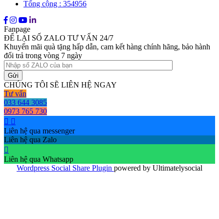
Tổng cộng : 354956
Fanpage
ĐỂ LẠI SỐ ZALO TƯ VẤN 24/7
Khuyến mãi quà tặng hấp dẫn, cam kết hàng chính hãng, bảo hành
đổi trả trong vòng 7 ngày
CHÚNG TÔI SẼ LIÊN HỆ NGAY
Tư vấn
033 644 3085
0973 765 730
Liên hệ qua messenger
Liên hệ qua Zalo
Liên hệ qua Whatsapp
Wordpress Social Share Plugin
powered by Ultimatelysocial