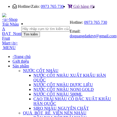
Hotline/Zalo:
0973 765 730
Giỏ hàng (0)
Hotline:
0973 765 730
Email:
Tìm kiếm
doquangdatktvt@gmail.com
MENU
›
Trang chủ
Giới thiệu
Sản phẩm
NƯỚC CỐT NHÀU
NƯỚC CỐT NHÀU XUẤT KHẨU HÀN
QUỐC
NƯỚC CỐT NHÀU DƯỢC LIỆU
NƯỚC CỐT NHÀU NONI GOLD
NƯỚC CỐT NHÀU 500ML
CAO TRÁI NHÀU CÔ ĐẶC XUẤT KHẨU
HÀN QUỐC
SIRO NHÀU NGUYÊN CHẤT
QUẢ_BỘT_RỄ_VIÊN NÉN NHÀU