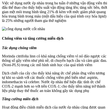
Việc sử dụng nước ép nhàu trong ba tuần ở những vận động viên thi
đấu thể thao cho thấy hiệu suất vận động tăng lên; tăng sức bền, thời
gian mệt mỏi trung bình tăng 21% đi kèm với mức giảm phát quang
hóa trung bình trong máu (một dấu hiệu của quá trình oxy hóa lipid)
là 25% những người tham gia thử nghiệm
Chống viêm và tăng cường miễn dịch
Tác dụng chống viêm
Morinda citrifolia linn có khả năng chống viêm vì nó đảo ngược các
thông số gây viêm như phù nề, di chuyển bạch cầu và cảm giác đau.
(Noni-PLS) trong các mô hình sinh học của quá trình viêm
Dịch chiết của cây cho thấy khả năng ức chế phản ứng viêm tương
tự khi so sánh với các thuốc chống viêm phổ biến như: aspirin,
indomethacin và celebre. Nước ép nhàu thể hiện đặc tính ức chế
COX-2 mạnh hơn so với trên COX-1; cho thấy tiềm năng trở thành
liệu pháp thay thế thuốc an toàn không gây tác dụng phụ
Tăng cường miễn dịch
Hoạt động điều chỉnh miễn dịch của nước ép nhàu cũng được quan