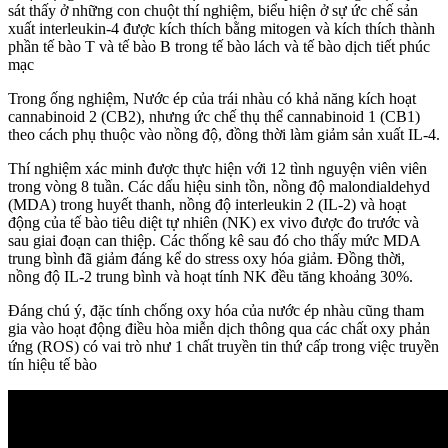
sát thấy ở những con chuột thí nghiệm, biểu hiện ở sự ức chế sản
xuất interleukin-4 được kích thích bằng mitogen và kích thích thành
phần tế bào T và tế bào B trong tế bào lách và tế bào dịch tiết phúc
mạc
Trong ống nghiệm, Nước ép của trái nhàu có khả năng kích hoạt
cannabinoid 2 (CB2), nhưng ức chế thụ thể cannabinoid 1 (CB1)
theo cách phụ thuộc vào nồng độ, đồng thời làm giảm sản xuất IL-4.
Thí nghiệm xác minh được thực hiện với 12 tình nguyện viên viên
trong vòng 8 tuần. Các dấu hiệu sinh tồn, nồng độ malondialdehyd
(MDA) trong huyết thanh, nồng độ interleukin 2 (IL-2) và hoạt
động của tế bào tiêu diệt tự nhiên (NK) ex vivo được đo trước và
sau giai đoạn can thiệp. Các thống kê sau đó cho thấy mức MDA
trung bình đã giảm đáng kể do stress oxy hóa giảm. Đồng thời,
nồng độ IL-2 trung bình và hoạt tính NK đều tăng khoảng 30%.
Đáng chú ý, đặc tính chống oxy hóa của nước ép nhàu cũng tham
gia vào hoạt động điều hòa miễn dịch thông qua các chất oxy phản
ứng (ROS) có vai trò như 1 chất truyền tin thứ cấp trong việc truyền
tín hiệu tế bào