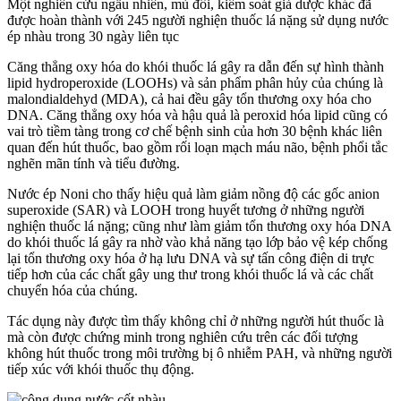
Một nghiên cứu ngẫu nhiên, mù đôi, kiểm soát giả dược khác đã
được hoàn thành với 245 người nghiện thuốc lá nặng sử dụng nước
ép nhàu trong 30 ngày liên tục
Căng thẳng oxy hóa do khói thuốc lá gây ra dẫn đến sự hình thành
lipid hydroperoxide (LOOHs) và sản phẩm phân hủy của chúng là
malondialdehyd (MDA), cả hai đều gây tổn thương oxy hóa cho
DNA. Căng thẳng oxy hóa và hậu quả là peroxid hóa lipid cũng có
vai trò tiềm tàng trong cơ chế bệnh sinh của hơn 30 bệnh khác liên
quan đến hút thuốc, bao gồm rối loạn mạch máu não, bệnh phổi tắc
nghẽn mãn tính và tiểu đường.
Nước ép Noni cho thấy hiệu quả làm giảm nồng độ các gốc anion
superoxide (SAR) và LOOH trong huyết tương ở những người
nghiện thuốc lá nặng; cũng như làm giảm tổn thương oxy hóa DNA
do khói thuốc lá gây ra nhờ vào khả năng tạo lớp bảo vệ kép chống
lại tổn thương oxy hóa ở hạ lưu DNA và sự tấn công điện di trực
tiếp hơn của các chất gây ung thư trong khói thuốc lá và các chất
chuyển hóa của chúng.
Tác dụng này được tìm thấy không chỉ ở những người hút thuốc là
mà còn được chứng minh trong nghiên cứu trên các đối tượng
không hút thuốc trong môi trường bị ô nhiễm PAH, và những người
tiếp xúc với khói thuốc thụ động.