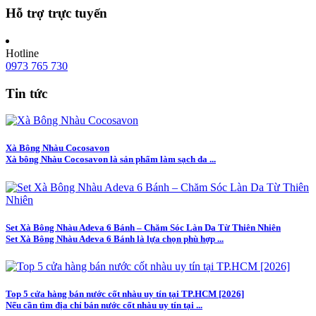
Hỗ trợ trực tuyến
Hotline
0973 765 730
Tin tức
Xà Bông Nhàu Cocosavon
Xà bông Nhàu Cocosavon là sản phẩm làm sạch da ...
Set Xà Bông Nhàu Adeva 6 Bánh – Chăm Sóc Làn Da Từ Thiên Nhiên
Set Xà Bông Nhàu Adeva 6 Bánh là lựa chọn phù hợp ...
Top 5 cửa hàng bán nước cốt nhàu uy tín tại TP.HCM [2026]
Nếu cần tìm địa chỉ bán nước cốt nhàu uy tín tại ...