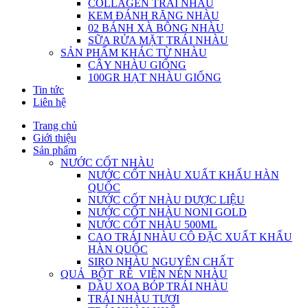
COLLAGEN TRÁI NHÀU
KEM ĐÁNH RĂNG NHÀU
02 BÁNH XÀ BÔNG NHÀU
SỮA RỬA MẶT TRÁI NHÀU
SẢN PHẨM KHÁC TỪ NHÀU
CÂY NHÀU GIỐNG
100GR HẠT NHÀU GIỐNG
Tin tức
Liên hệ
Trang chủ
Giới thiệu
Sản phẩm
NƯỚC CỐT NHÀU
NƯỚC CỐT NHÀU XUẤT KHẨU HÀN
QUỐC
NƯỚC CỐT NHÀU DƯỢC LIỆU
NƯỚC CỐT NHÀU NONI GOLD
NƯỚC CỐT NHÀU 500ML
CAO TRÁI NHÀU CÔ ĐẶC XUẤT KHẨU
HÀN QUỐC
SIRO NHÀU NGUYÊN CHẤT
QUẢ_BỘT_RỄ_VIÊN NÉN NHÀU
DẦU XOA BÓP TRÁI NHÀU
TRÁI NHÀU TƯƠI