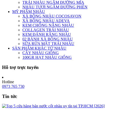
TRÁI NHÀU NGÂM ĐƯỜNG MÍA
NHÀU TƯƠI NGÂM ĐƯỜNG PHÈN
MỸ PHẨM NHÀU
XÀ BÔNG NHÀU COCOSAVON
XÀ BÔNG NHÀU ADEVA
KEM CHỐNG NẮNG NHÀU
COLLAGEN TRÁI NHÀU
KEM ĐÁNH RĂNG NHÀU
02 BÁNH XÀ BÔNG NHÀU
SỮA RỬA MẶT TRÁI NHÀU
SẢN PHẨM KHÁC TỪ NHÀU
CÂY NHÀU GIỐNG
100GR HẠT NHÀU GIỐNG
Hỗ trợ trực tuyến
Hotline
0973 765 730
Tin tức