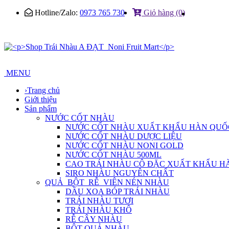
Hotline/Zalo:
0973 765 730
Giỏ hàng (0)
MENU
›
Trang chủ
Giới thiệu
Sản phẩm
NƯỚC CỐT NHÀU
NƯỚC CỐT NHÀU XUẤT KHẨU HÀN QUỐ
NƯỚC CỐT NHÀU DƯỢC LIỆU
NƯỚC CỐT NHÀU NONI GOLD
NƯỚC CỐT NHÀU 500ML
CAO TRÁI NHÀU CÔ ĐẶC XUẤT KHẨU H
SIRO NHÀU NGUYÊN CHẤT
QUẢ_BỘT_RỄ_VIÊN NÉN NHÀU
DẦU XOA BÓP TRÁI NHÀU
TRÁI NHÀU TƯƠI
TRÁI NHÀU KHÔ
RỄ CÂY NHÀU
BỘT QUẢ NHÀU