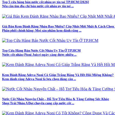
Top 5 cửa hàng bán nước cốt nhàu uy tín tại TP.HCM [2026]
Nếu cần tìm địa chỉ bán nước cốt nhàu uy tín tại ...
Giá Bán Kem Đánh Răng Nhàu Bao Nhiêu? Cập Nhật Mới Nhất & Cách Chọn
Phân phối chính hãng: Mọi sản phẩm kem đánh răng ...
Top Cửa Hàng Bán Nước Cốt Nhàu Uy Tín Ở TP.HCM
Nước cốt nhàu (Noni Juice) ngày càng được nhiều ...
Kem Đánh Răng Adeva Noni Có Giúp Trắng Răng Và Hết Hôi Miệng Không?
Kem đánh răng Adeva Noni là lựa chọn đáng cân ...
Nước Cốt Nhàu Nguyên Chất – Hỗ Trợ Tiêu Hóa & Tăng Cường Sức Khỏe
Shop Trái Nhàu A Đạt chuyên cung cấp nước cốt ...