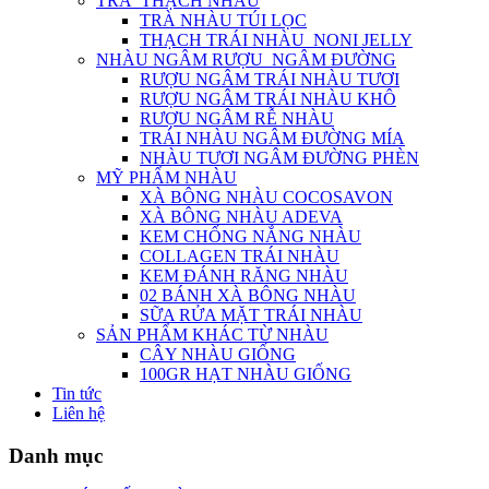
TRÀ_THẠCH NHÀU
TRÀ NHÀU TÚI LỌC
THẠCH TRÁI NHÀU_NONI JELLY
NHÀU NGÂM RƯỢU_NGÂM ĐƯỜNG
RƯỢU NGÂM TRÁI NHÀU TƯƠI
RƯỢU NGÂM TRÁI NHÀU KHÔ
RƯỢU NGÂM RỄ NHÀU
TRÁI NHÀU NGÂM ĐƯỜNG MÍA
NHÀU TƯƠI NGÂM ĐƯỜNG PHÈN
MỸ PHẨM NHÀU
XÀ BÔNG NHÀU COCOSAVON
XÀ BÔNG NHÀU ADEVA
KEM CHỐNG NẮNG NHÀU
COLLAGEN TRÁI NHÀU
KEM ĐÁNH RĂNG NHÀU
02 BÁNH XÀ BÔNG NHÀU
SỮA RỬA MẶT TRÁI NHÀU
SẢN PHẨM KHÁC TỪ NHÀU
CÂY NHÀU GIỐNG
100GR HẠT NHÀU GIỐNG
Tin tức
Liên hệ
Danh mục