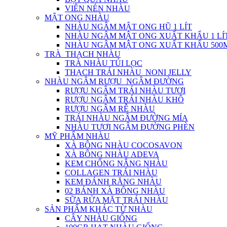
VIÊN NÉN NHÀU
MẬT ONG NHÀU
NHÀU NGÂM MẬT ONG HŨ 1 LÍT
NHÀU NGÂM MẬT ONG XUẤT KHẨU 1 LÍ
NHÀU NGÂM MẬT ONG XUẤT KHẨU 500
TRÀ_THẠCH NHÀU
TRÀ NHÀU TÚI LỌC
THẠCH TRÁI NHÀU_NONI JELLY
NHÀU NGÂM RƯỢU_NGÂM ĐƯỜNG
RƯỢU NGÂM TRÁI NHÀU TƯƠI
RƯỢU NGÂM TRÁI NHÀU KHÔ
RƯỢU NGÂM RỄ NHÀU
TRÁI NHÀU NGÂM ĐƯỜNG MÍA
NHÀU TƯƠI NGÂM ĐƯỜNG PHÈN
MỸ PHẨM NHÀU
XÀ BÔNG NHÀU COCOSAVON
XÀ BÔNG NHÀU ADEVA
KEM CHỐNG NẮNG NHÀU
COLLAGEN TRÁI NHÀU
KEM ĐÁNH RĂNG NHÀU
02 BÁNH XÀ BÔNG NHÀU
SỮA RỬA MẶT TRÁI NHÀU
SẢN PHẨM KHÁC TỪ NHÀU
CÂY NHÀU GIỐNG