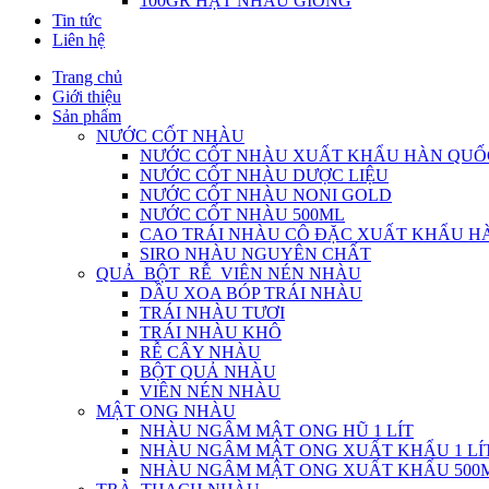
100GR HẠT NHÀU GIỐNG
Tin tức
Liên hệ
Trang chủ
Giới thiệu
Sản phẩm
NƯỚC CỐT NHÀU
NƯỚC CỐT NHÀU XUẤT KHẨU HÀN QUỐ
NƯỚC CỐT NHÀU DƯỢC LIỆU
NƯỚC CỐT NHÀU NONI GOLD
NƯỚC CỐT NHÀU 500ML
CAO TRÁI NHÀU CÔ ĐẶC XUẤT KHẨU H
SIRO NHÀU NGUYÊN CHẤT
QUẢ_BỘT_RỄ_VIÊN NÉN NHÀU
DẦU XOA BÓP TRÁI NHÀU
TRÁI NHÀU TƯƠI
TRÁI NHÀU KHÔ
RỄ CÂY NHÀU
BỘT QUẢ NHÀU
VIÊN NÉN NHÀU
MẬT ONG NHÀU
NHÀU NGÂM MẬT ONG HŨ 1 LÍT
NHÀU NGÂM MẬT ONG XUẤT KHẨU 1 LÍ
NHÀU NGÂM MẬT ONG XUẤT KHẨU 500