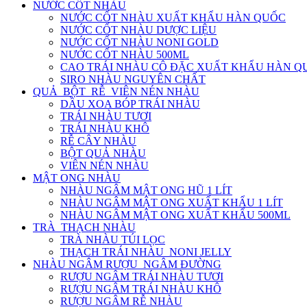
NƯỚC CỐT NHÀU
NƯỚC CỐT NHÀU XUẤT KHẨU HÀN QUỐC
NƯỚC CỐT NHÀU DƯỢC LIỆU
NƯỚC CỐT NHÀU NONI GOLD
NƯỚC CỐT NHÀU 500ML
CAO TRÁI NHÀU CÔ ĐẶC XUẤT KHẨU HÀN Q
SIRO NHÀU NGUYÊN CHẤT
QUẢ_BỘT_RỄ_VIÊN NÉN NHÀU
DẦU XOA BÓP TRÁI NHÀU
TRÁI NHÀU TƯƠI
TRÁI NHÀU KHÔ
RỄ CÂY NHÀU
BỘT QUẢ NHÀU
VIÊN NÉN NHÀU
MẬT ONG NHÀU
NHÀU NGÂM MẬT ONG HŨ 1 LÍT
NHÀU NGÂM MẬT ONG XUẤT KHẨU 1 LÍT
NHÀU NGÂM MẬT ONG XUẤT KHẨU 500ML
TRÀ_THẠCH NHÀU
TRÀ NHÀU TÚI LỌC
THẠCH TRÁI NHÀU_NONI JELLY
NHÀU NGÂM RƯỢU_NGÂM ĐƯỜNG
RƯỢU NGÂM TRÁI NHÀU TƯƠI
RƯỢU NGÂM TRÁI NHÀU KHÔ
RƯỢU NGÂM RỄ NHÀU