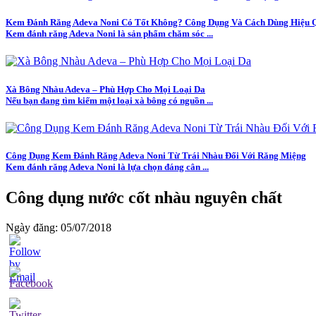
Kem Đánh Răng Adeva Noni Có Tốt Không? Công Dụng Và Cách Dùng Hiệu 
Kem đánh răng Adeva Noni là sản phẩm chăm sóc ...
Xà Bông Nhàu Adeva – Phù Hợp Cho Mọi Loại Da
Nếu bạn đang tìm kiếm một loại xà bông có nguồn ...
Công Dụng Kem Đánh Răng Adeva Noni Từ Trái Nhàu Đối Với Răng Miệng
Kem đánh răng Adeva Noni là lựa chọn đáng cân ...
Công dụng nước cốt nhàu nguyên chất
Ngày đăng: 05/07/2018