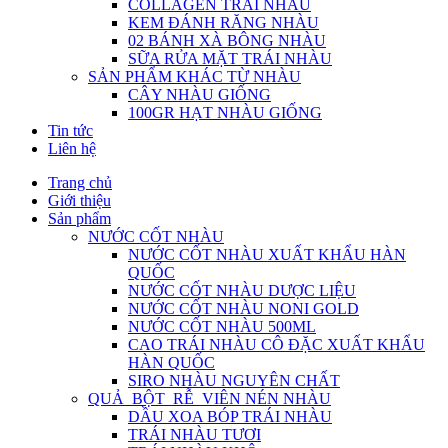
COLLAGEN TRÁI NHÀU
KEM ĐÁNH RĂNG NHÀU
02 BÁNH XÀ BÔNG NHÀU
SỮA RỬA MẶT TRÁI NHÀU
SẢN PHẨM KHÁC TỪ NHÀU
CÂY NHÀU GIỐNG
100GR HẠT NHÀU GIỐNG
Tin tức
Liên hệ
Trang chủ
Giới thiệu
Sản phẩm
NƯỚC CỐT NHÀU
NƯỚC CỐT NHÀU XUẤT KHẨU HÀN
QUỐC
NƯỚC CỐT NHÀU DƯỢC LIỆU
NƯỚC CỐT NHÀU NONI GOLD
NƯỚC CỐT NHÀU 500ML
CAO TRÁI NHÀU CÔ ĐẶC XUẤT KHẨU
HÀN QUỐC
SIRO NHÀU NGUYÊN CHẤT
QUẢ_BỘT_RỄ_VIÊN NÉN NHÀU
DẦU XOA BÓP TRÁI NHÀU
TRÁI NHÀU TƯƠI