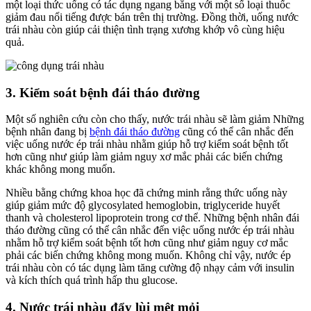
một loại thức uống có tác dụng ngang bằng với một số loại thuốc
giảm đau nổi tiếng được bán trên thị trường. Đồng thời, uống nước
trái nhàu còn giúp cải thiện tình trạng xương khớp vô cùng hiệu
quả.
3. Kiểm soát bệnh đái tháo đường
Một số nghiên cứu còn cho thấy, nước trái nhàu sẽ làm giảm Những
bệnh nhân đang bị
bệnh đái tháo đường
cũng có thể cân nhắc đến
việc uống nước ép trái nhàu nhằm giúp hỗ trợ kiểm soát bệnh tốt
hơn cũng như giúp làm giảm nguy xơ mắc phải các biến chứng
khác không mong muốn.
Nhiều bằng chứng khoa học đã chứng minh rằng thức uống này
giúp giảm mức độ glycosylated hemoglobin, triglyceride huyết
thanh và cholesterol lipoprotein trong cơ thể. Những bệnh nhân đái
tháo đường cũng có thể cân nhắc đến việc uống nước ép trái nhàu
nhằm hỗ trợ kiểm soát bệnh tốt hơn cũng như giảm nguy cơ mắc
phải các biến chứng không mong muốn. Không chỉ vậy, nước ép
trái nhàu còn có tác dụng làm tăng cường độ nhạy cảm với insulin
và kích thích quá trình hấp thu glucose.
4. Nước trái nhàu đẩy lùi mệt mỏi