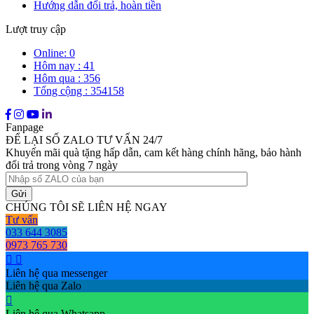
Hướng dẫn đổi trả, hoàn tiền
Lượt truy cập
Online: 0
Hôm nay : 41
Hôm qua : 356
Tổng cộng : 354158
Fanpage
ĐỂ LẠI SỐ ZALO TƯ VẤN 24/7
Khuyến mãi quà tặng hấp dẫn, cam kết hàng chính hãng, bảo hành
đổi trả trong vòng 7 ngày
CHÚNG TÔI SẼ LIÊN HỆ NGAY
Tư vấn
033 644 3085
0973 765 730
Liên hệ qua messenger
Liên hệ qua Zalo
Liên hệ qua Whatsapp