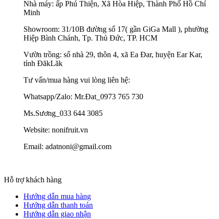
Nhà máy: ấp Phú Thiện, Xã Hòa Hiệp, Thành Phố Hồ Chí
Minh
Showroom: 31/10B đường số 17( gần GiGa Mall ), phường
Hiệp Bình Chánh, Tp. Thủ Đức, TP. HCM
Vườn trồng: số nhà 29, thôn 4, xã Ea Đar, huyện Ear Kar,
tỉnh ĐăkLăk
Tư vấn/mua hàng vui lòng liên hệ:
Whatsapp/Zalo: Mr.Đat_0973 765 730
Ms.Sương_033 644 3085
Website: nonifruit.vn
Email: adatnoni@gmail.com
Hỗ trợ khách hàng
Hướng dẫn mua hàng
Hướng dẫn thanh toán
Hướng dẫn giao nhận