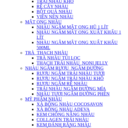
TRÁI NHÀU KHÔ
RỄ CÂY NHÀU
BỘT QUẢ NHÀU
VIÊN NÉN NHÀU
MẬT ONG NHÀU
NHÀU NGÂM MẬT ONG HŨ 1 LÍT
NHÀU NGÂM MẬT ONG XUẤT KHẨU 1
LÍT
NHÀU NGÂM MẬT ONG XUẤT KHẨU
500ML
TRÀ_THẠCH NHÀU
TRÀ NHÀU TÚI LỌC
THẠCH TRÁI NHÀU_NONI JELLY
NHÀU NGÂM RƯỢU_NGÂM ĐƯỜNG
RƯỢU NGÂM TRÁI NHÀU TƯƠI
RƯỢU NGÂM TRÁI NHÀU KHÔ
RƯỢU NGÂM RỄ NHÀU
TRÁI NHÀU NGÂM ĐƯỜNG MÍA
NHÀU TƯƠI NGÂM ĐƯỜNG PHÈN
MỸ PHẨM NHÀU
XÀ BÔNG NHÀU COCOSAVON
XÀ BÔNG NHÀU ADEVA
KEM CHỐNG NẮNG NHÀU
COLLAGEN TRÁI NHÀU
KEM ĐÁNH RĂNG NHÀU