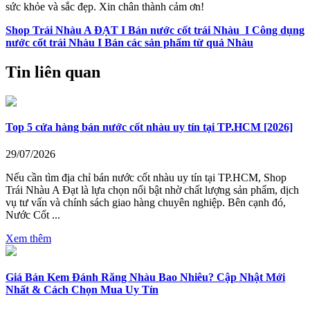
sức khỏe và sắc đẹp. Xin chân thành cảm ơn!
Shop Trái Nhàu A ĐẠT I Bán nước cốt trái Nhàu I Công dụng
nước cốt trái Nhàu I Bán các sản phẩm từ quả Nhàu
Tin liên quan
Top 5 cửa hàng bán nước cốt nhàu uy tín tại TP.HCM [2026]
29/07/2026
Nếu cần tìm địa chỉ bán nước cốt nhàu uy tín tại TP.HCM, Shop
Trái Nhàu A Đạt là lựa chọn nổi bật nhờ chất lượng sản phẩm, dịch
vụ tư vấn và chính sách giao hàng chuyên nghiệp. Bên cạnh đó,
Nước Cốt ...
Xem thêm
Giá Bán Kem Đánh Răng Nhàu Bao Nhiêu? Cập Nhật Mới
Nhất & Cách Chọn Mua Uy Tín