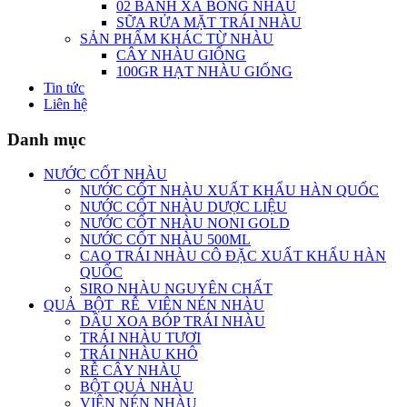
02 BÁNH XÀ BÔNG NHÀU
SỮA RỬA MẶT TRÁI NHÀU
SẢN PHẨM KHÁC TỪ NHÀU
CÂY NHÀU GIỐNG
100GR HẠT NHÀU GIỐNG
Tin tức
Liên hệ
Danh mục
NƯỚC CỐT NHÀU
NƯỚC CỐT NHÀU XUẤT KHẨU HÀN QUỐC
NƯỚC CỐT NHÀU DƯỢC LIỆU
NƯỚC CỐT NHÀU NONI GOLD
NƯỚC CỐT NHÀU 500ML
CAO TRÁI NHÀU CÔ ĐẶC XUẤT KHẨU HÀN
QUỐC
SIRO NHÀU NGUYÊN CHẤT
QUẢ_BỘT_RỄ_VIÊN NÉN NHÀU
DẦU XOA BÓP TRÁI NHÀU
TRÁI NHÀU TƯƠI
TRÁI NHÀU KHÔ
RỄ CÂY NHÀU
BỘT QUẢ NHÀU
VIÊN NÉN NHÀU