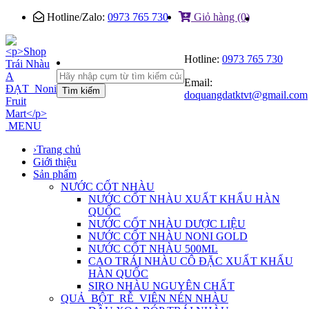
Hotline/Zalo:
0973 765 730
Giỏ hàng (0)
Hotline:
0973 765 730
Email:
Tìm kiếm
doquangdatktvt@gmail.com
MENU
›
Trang chủ
Giới thiệu
Sản phẩm
NƯỚC CỐT NHÀU
NƯỚC CỐT NHÀU XUẤT KHẨU HÀN
QUỐC
NƯỚC CỐT NHÀU DƯỢC LIỆU
NƯỚC CỐT NHÀU NONI GOLD
NƯỚC CỐT NHÀU 500ML
CAO TRÁI NHÀU CÔ ĐẶC XUẤT KHẨU
HÀN QUỐC
SIRO NHÀU NGUYÊN CHẤT
QUẢ_BỘT_RỄ_VIÊN NÉN NHÀU