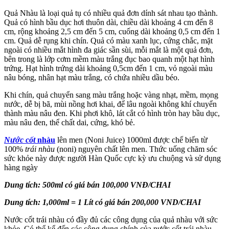
Quả Nhàu là loại quả tụ có nhiều quả đơn dính sát nhau tạo thành.
Quả có hình bầu dục hơi thuôn dài, chiều dài khoảng 4 cm đến 8
cm, rộng khoảng 2,5 cm đến 5 cm, cuống dài khoảng 0,5 cm đến 1
cm. Quả dễ rụng khi chín. Quả có màu xanh lục, cứng chắc, mặt
ngoài có nhiều mắt hình đa giác sần sùi, mỗi mắt là một quả đơn,
bên trong là lớp cơm mềm màu trắng đục bao quanh một hạt hình
trứng. Hạt hình trứng dài khoảng 0,5cm đến 1 cm, vỏ ngoài màu
nâu bóng, nhân hạt màu trắng, có chứa nhiều dầu béo.
Khi chín, quả chuyển sang màu trắng hoặc vàng nhạt, mềm, mọng
nước, dễ bị bã, mùi nồng hơi khai, để lâu ngoài không khí chuyển
thành màu nâu đen. Khi phơi khô, lát cắt có hình tròn hay bầu dục,
màu nâu đen, thể chất dai, cứng, khó bẻ.
Nước cốt
nhàu
lên men (Noni Juice) 1000ml được chế biến từ
100%
trái nhàu
(noni) nguyên chất lên men. Thức uống chăm sóc
sức khỏe này được người Hàn Quốc cực kỳ ưu chuộng và sử dụng
hàng ngày
Dung tích: 500ml có giá bán 100,000 VNĐ/CHAI
Dung tích: 1,000ml = 1 Lít có giá bán 200,000 VND/CHAI
Nước cốt trái nhàu có đầy đủ các công dụng của quả nhàu với sức
khỏe. Có thể kể đến các công dụng chính của nước cốt trái nhàu