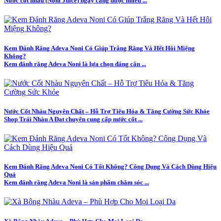
Nước cốt nhàu (Noni Juice) ngày càng được nhiều ...
Kem Đánh Răng Adeva Noni Có Giúp Trắng Răng Và Hết Hôi Miệng
Không?
Kem đánh răng Adeva Noni là lựa chọn đáng cân ...
Nước Cốt Nhàu Nguyên Chất – Hỗ Trợ Tiêu Hóa & Tăng Cường Sức Khỏe
Shop Trái Nhàu A Đạt chuyên cung cấp nước cốt ...
Kem Đánh Răng Adeva Noni Có Tốt Không? Công Dụng Và Cách Dùng Hiệu
Quả
Kem đánh răng Adeva Noni là sản phẩm chăm sóc ...