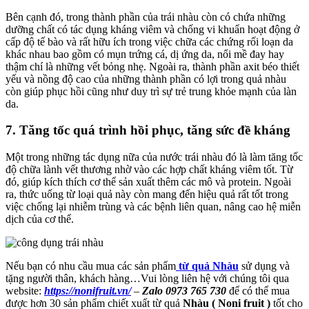
Bên cạnh đó, trong thành phần của trái nhàu còn có chứa những
dưỡng chất có tác dụng kháng viêm và chống vi khuẩn hoạt động ở
cấp độ tế bào và rất hữu ích trong việc chữa các chứng rối loạn da
khác nhau bao gồm có mụn trứng cá, dị ứng da, nổi mề đay hay
thậm chí là những vết bỏng nhẹ. Ngoài ra, thành phần axit béo thiết
yếu và nồng độ cao của những thành phần có lợi trong quả nhàu
còn giúp phục hồi cũng như duy trì sự trẻ trung khỏe mạnh của làn
da.
7. Tăng tốc quá trình hồi phục, tăng sức đề kháng
Một trong những tác dụng nữa của nước trái nhàu đó là làm tăng tốc
độ chữa lành vết thương nhờ vào các hợp chất kháng viêm tốt. Từ
đó, giúp kích thích cơ thể sản xuất thêm các mô và protein. Ngoài
ra, thức uống từ loại quả này còn mang đến hiệu quả rất tốt trong
việc chống lại nhiễm trùng và các bệnh liên quan, nâng cao hệ miễn
dịch của cơ thể.
Nếu bạn có nhu cầu mua các sản phẩm
từ quả Nhàu
sử dụng và
tặng người thân, khách hàng…Vui lòng liên hệ với chúng tôi qua
website:
https://nonifruit.vn/
–
Zalo 0973 765 730
để có thể mua
được hơn 30 sản phẩm chiết xuất từ quả
Nhàu ( Noni fruit )
tốt cho