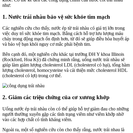
như:
1. Nước trái nhàu bảo vệ sức khỏe tim mạch
Các nghiên cứu cho thấy, nước ép từ trái nhàu có giá trị lớn trong
việc duy trì sức khỏe tim mạch. Bằng cách hỗ trợ lưu lượng máu
chảy trong động mạch ổn định hơn, từ đó sẽ giúp điều hòa huyết áp
và bảo vệ bạn khỏi nguy cơ mắc phải bệnh tim.
Bên cạnh đó, một nghiên cứu khác tại trường ĐH Y khoa Illinois
(Rockford, Hoa Kỳ) đã chứng minh rằng, uống nước trái nhàu sẽ
giúp làm giảm lượng cholesterol LDL (cholesterol có hại), tổng hàm
lượng cholesterol, homocysteine và cải thiện mức cholesterol HDL
(cholesterol có lợi) trong cơ thể.
2. Giảm các triệu chứng của cơ xương khớp
Uống nước ép trái nhàu còn có thể giúp hỗ trợ giảm đau cho những
người thường xuyên gặp các tình trạng viêm như viêm khớp nhờ
vào các hợp chất có tính kháng viêm.
Ngoài ra, một số nghiên cứu còn cho thấy rằng, nước trái nhau là