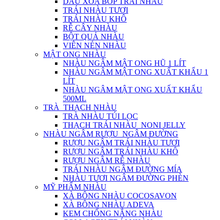
DẦU XOA BÓP TRÁI NHÀU
TRÁI NHÀU TƯƠI
TRÁI NHÀU KHÔ
RỄ CÂY NHÀU
BỘT QUẢ NHÀU
VIÊN NÉN NHÀU
MẬT ONG NHÀU
NHÀU NGÂM MẬT ONG HŨ 1 LÍT
NHÀU NGÂM MẬT ONG XUẤT KHẨU 1
LÍT
NHÀU NGÂM MẬT ONG XUẤT KHẨU
500ML
TRÀ_THẠCH NHÀU
TRÀ NHÀU TÚI LỌC
THẠCH TRÁI NHÀU_NONI JELLY
NHÀU NGÂM RƯỢU_NGÂM ĐƯỜNG
RƯỢU NGÂM TRÁI NHÀU TƯƠI
RƯỢU NGÂM TRÁI NHÀU KHÔ
RƯỢU NGÂM RỄ NHÀU
TRÁI NHÀU NGÂM ĐƯỜNG MÍA
NHÀU TƯƠI NGÂM ĐƯỜNG PHÈN
MỸ PHẨM NHÀU
XÀ BÔNG NHÀU COCOSAVON
XÀ BÔNG NHÀU ADEVA
KEM CHỐNG NẮNG NHÀU