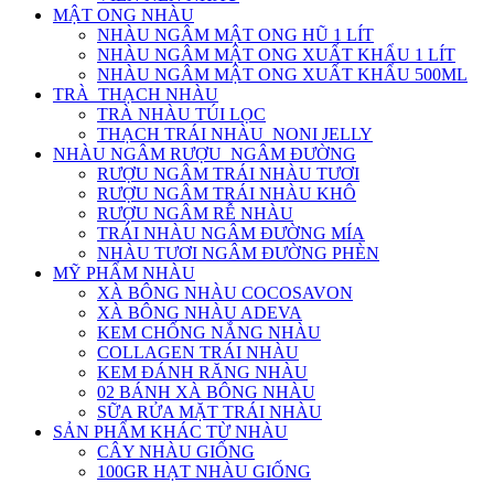
MẬT ONG NHÀU
NHÀU NGÂM MẬT ONG HŨ 1 LÍT
NHÀU NGÂM MẬT ONG XUẤT KHẨU 1 LÍT
NHÀU NGÂM MẬT ONG XUẤT KHẨU 500ML
TRÀ_THẠCH NHÀU
TRÀ NHÀU TÚI LỌC
THẠCH TRÁI NHÀU_NONI JELLY
NHÀU NGÂM RƯỢU_NGÂM ĐƯỜNG
RƯỢU NGÂM TRÁI NHÀU TƯƠI
RƯỢU NGÂM TRÁI NHÀU KHÔ
RƯỢU NGÂM RỄ NHÀU
TRÁI NHÀU NGÂM ĐƯỜNG MÍA
NHÀU TƯƠI NGÂM ĐƯỜNG PHÈN
MỸ PHẨM NHÀU
XÀ BÔNG NHÀU COCOSAVON
XÀ BÔNG NHÀU ADEVA
KEM CHỐNG NẮNG NHÀU
COLLAGEN TRÁI NHÀU
KEM ĐÁNH RĂNG NHÀU
02 BÁNH XÀ BÔNG NHÀU
SỮA RỬA MẶT TRÁI NHÀU
SẢN PHẨM KHÁC TỪ NHÀU
CÂY NHÀU GIỐNG
100GR HẠT NHÀU GIỐNG