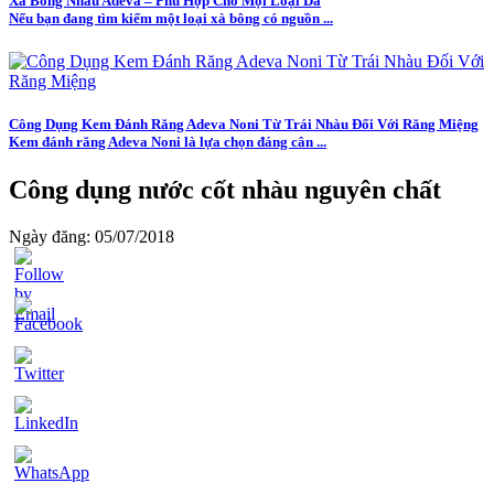
Xà Bông Nhàu Adeva – Phù Hợp Cho Mọi Loại Da
Nếu bạn đang tìm kiếm một loại xà bông có nguồn ...
Công Dụng Kem Đánh Răng Adeva Noni Từ Trái Nhàu Đối Với Răng Miệng
Kem đánh răng Adeva Noni là lựa chọn đáng cân ...
Công dụng nước cốt nhàu nguyên chất
Ngày đăng: 05/07/2018