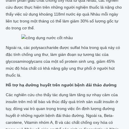
thành phần giàu chất chống oxy hóa từ quả Nhàu, các nghiên
cứu được thực hiện trên những người nghiện thuốc lá nặng cho
thấy việc sử dụng khoảng 118ml nước ép quả Nhàu mỗi ngày
liên tục trong một tháng có thể làm giảm 30% số lượng gốc tự
do trong cơ thể.
Ngoài ra, các polysaccharide được sulfat hóa trong quả này có
đặc tính chống ung thư, làm gián đoạn sự tương tác của
glycosaminoglycans của một số protein sinh ung, giảm 45%
mức độ hóa chất có khả năng gây ung thư phổi ở người hút
thuốc lá.
Hỗ trợ hạ đường huyết trên người bệnh đái tháo đường
Các nghiên cứu cho thấy tác dụng làm tăng sự nhạy cảm của
insulin trên mô tế bào và thúc đẩy quá trình sản xuất insulin ở
tụy, đóng vai trò quan trọng trong việc ổn định lượng đường
huyết ở những người bệnh đái tháo đường. Ngoài ra, Beta-
carotene, Vitamin nhóm A, B và các chất chống oxy hóa có