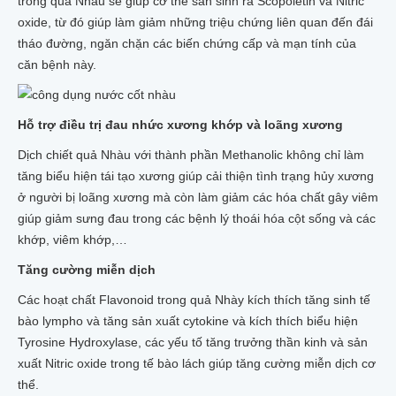
trong quả Nhàu sẽ giúp cơ thể sản sinh ra Scopoletin và Nitric
oxide, từ đó giúp làm giảm những triệu chứng liên quan đến đái
tháo đường, ngăn chặn các biến chứng cấp và mạn tính của
căn bệnh này.
Hỗ trợ điều trị đau nhức xương khớp và loãng xương
Dịch chiết quả Nhàu với thành phần Methanolic không chỉ làm
tăng biểu hiện tái tạo xương giúp cải thiện tình trạng hủy xương
ở người bị loãng xương mà còn làm giảm các hóa chất gây viêm
giúp giảm sưng đau trong các bệnh lý thoái hóa cột sống và các
khớp, viêm khớp,…
Tăng cường miễn dịch
Các hoạt chất Flavonoid trong quả Nhày kích thích tăng sinh tế
bào lympho và tăng sản xuất cytokine và kích thích biểu hiện
Tyrosine Hydroxylase, các yếu tố tăng trưởng thần kinh và sản
xuất Nitric oxide trong tế bào lách giúp tăng cường miễn dịch cơ
thể.