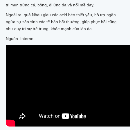
trị mụn trứng cá, bỏng, dị ứng da và nổi mề đay.
Ngoài ra, quả Nhàu giàu các acid béo thiết yếu, hỗ trợ ngăn
ngừa sự sản sinh các tế bào bất thường, giúp phục hồi cũng
như duy trì sự trẻ trung, khỏe mạnh của làn da.
Nguồn: Internet