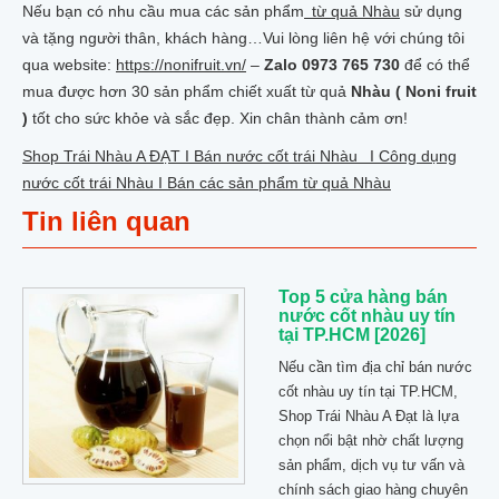
Nếu bạn có nhu cầu mua các sản phẩm
từ quả Nhàu
sử dụng
và tặng người thân, khách hàng…Vui lòng liên hệ với chúng tôi
qua website:
https://nonifruit.vn/
–
Zalo 0973 765 730
để có thể
mua được hơn 30 sản phẩm chiết xuất từ quả
Nhàu ( Noni fruit
)
tốt cho sức khỏe và sắc đẹp. Xin chân thành cảm ơn!
Shop Trái Nhàu A ĐẠT I Bán nước cốt trái Nhàu I Công dụng
nước cốt trái Nhàu I Bán các sản phẩm từ quả Nhàu
Tin liên quan
Top 5 cửa hàng bán
nước cốt nhàu uy tín
tại TP.HCM [2026]
Nếu cần tìm địa chỉ bán nước
cốt nhàu uy tín tại TP.HCM,
Shop Trái Nhàu A Đạt là lựa
chọn nổi bật nhờ chất lượng
sản phẩm, dịch vụ tư vấn và
chính sách giao hàng chuyên