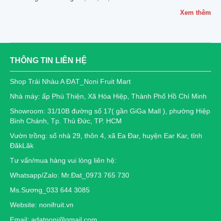
Xem thêm
THÔNG TIN LIÊN HỆ
Shop Trái Nhàu A ĐẠT_Noni Fruit Mart
Nhà máy: ấp Phú Thiện, Xã Hòa Hiệp, Thành Phố Hồ Chí Minh
Showroom: 31/10B đường số 17( gần GiGa Mall ), phường Hiệp
Bình Chánh, Tp. Thủ Đức, TP. HCM
Vườn trồng: số nhà 29, thôn 4, xã Ea Đar, huyện Ear Kar, tỉnh
ĐăkLăk
Tư vấn/mua hàng vui lòng liên hệ:
Whatsapp/Zalo: Mr.Đat_0973 765 730
Ms.Sương_033 644 3085
Website: nonifruit.vn
Email: adatnoni@gmail.com