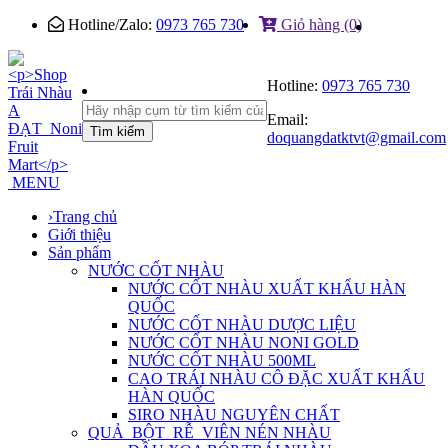
Hotline/Zalo:
0973 765 730
Giỏ hàng (0)
Hotline:
0973 765 730
Email:
Tìm kiếm
doquangdatktvt@gmail.com
MENU
›
Trang chủ
Giới thiệu
Sản phẩm
NƯỚC CỐT NHÀU
NƯỚC CỐT NHÀU XUẤT KHẨU HÀN
QUỐC
NƯỚC CỐT NHÀU DƯỢC LIỆU
NƯỚC CỐT NHÀU NONI GOLD
NƯỚC CỐT NHÀU 500ML
CAO TRÁI NHÀU CÔ ĐẶC XUẤT KHẨU
HÀN QUỐC
SIRO NHÀU NGUYÊN CHẤT
QUẢ_BỘT_RỄ_VIÊN NÉN NHÀU