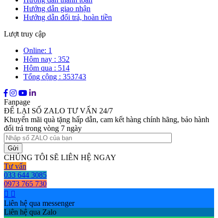
Hướng dẫn giao nhận
Hướng dẫn đổi trả, hoàn tiền
Lượt truy cập
Online: 1
Hôm nay : 352
Hôm qua : 514
Tổng cộng : 353743
Fanpage
ĐỂ LẠI SỐ ZALO TƯ VẤN 24/7
Khuyến mãi quà tặng hấp dẫn, cam kết hàng chính hãng, bảo hành
đổi trả trong vòng 7 ngày
CHÚNG TÔI SẼ LIÊN HỆ NGAY
Tư vấn
033 644 3085
0973 765 730
Liên hệ qua messenger
Liên hệ qua Zalo