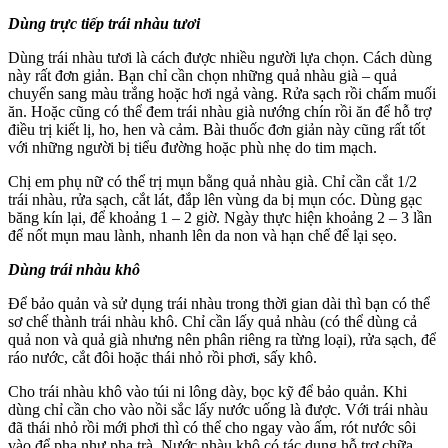
Dùng trực tiếp trái nhàu tươi
Dùng trái nhàu tươi là cách được nhiều người lựa chọn. Cách dùng
này rất đơn giản. Bạn chỉ cần chọn những quả nhàu già – quả
chuyển sang màu trắng hoặc hơi ngả vàng. Rửa sạch rồi chấm muối
ăn. Hoặc cũng có thể đem trái nhàu già nướng chín rồi ăn để hỗ trợ
điều trị kiết lị, ho, hen và cảm. Bài thuốc đơn giản này cũng rất tốt
với những người bị tiểu đường hoặc phù nhẹ do tim mạch.
Chị em phụ nữ có thể trị mụn bằng quả nhàu già. Chỉ cần cắt 1/2
trái nhàu, rửa sạch, cắt lát, đắp lên vùng da bị mụn cóc. Dùng gạc
băng kín lại, để khoảng 1 – 2 giờ. Ngày thực hiện khoảng 2 – 3 lần
để nốt mụn mau lành, nhanh lên da non và hạn chế để lại sẹo.
Dùng trái nhàu khô
Để bảo quản và sử dụng trái nhàu trong thời gian dài thì bạn có thể
sơ chế thành trái nhàu khô. Chỉ cần lấy quả nhàu (có thể dùng cả
quả non và quả già nhưng nên phân riêng ra từng loại), rửa sạch, để
ráo nước, cắt đôi hoặc thái nhỏ rồi phơi, sấy khô.
Cho trái nhàu khô vào túi ni lông dày, bọc kỹ để bảo quản. Khi
dùng chỉ cần cho vào nồi sắc lấy nước uống là được. Với trái nhàu
đã thái nhỏ rồi mới phơi thì có thể cho ngay vào ấm, rót nước sôi
vào để pha như pha trà. Nước nhàu khô có tác dụng hỗ trợ chữa