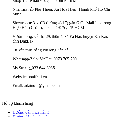
Shop Trái Nhàu A ĐẠT_Noni Fruit Mart
Nhà máy: ấp Phú Thiện, Xã Hòa Hiệp, Thành Phố Hồ Chí
Minh
Showroom: 31/10B đường số 17( gần GiGa Mall ), phường
Hiệp Bình Chánh, Tp. Thủ Đức, TP. HCM
Vườn trồng: số nhà 29, thôn 4, xã Ea Đar, huyện Ear Kar,
tỉnh ĐăkLăk
Tư vấn/mua hàng vui lòng liên hệ:
Whatsapp/Zalo: Mr.Đat_0973 765 730
Ms.Sương_033 644 3085
Website: nonifruit.vn
Email: adatnoni@gmail.com
Hỗ trợ khách hàng
Hướng dẫn mua hàng
Hướng dẫn thanh toán