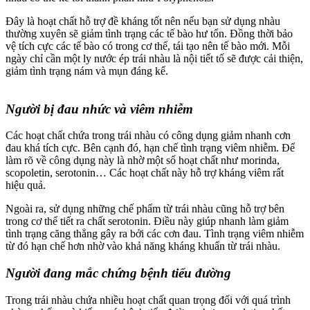
Đây là hoạt chất hỗ trợ đề kháng tốt nên nếu bạn sử dụng nhàu
thường xuyên sẽ giảm tình trạng các tế bào hư tổn. Đồng thời bảo
vệ tích cực các tế bào có trong cơ thể, tái tạo nên tế bào mới. Mỗi
ngày chỉ cần một ly nước ép trái nhàu là nội tiết tố sẽ được cải thiện,
giảm tình trạng nám và mụn đáng kể.
Người bị đau nhức và viêm nhiễm
Các hoạt chất chứa trong trái nhàu có công dụng giảm nhanh cơn
đau khá tích cực. Bên cạnh đó, hạn chế tình trạng viêm nhiễm. Để
làm rõ về công dụng này là nhờ một số hoạt chất như morinda,
scopoletin, serotonin… Các hoạt chất này hỗ trợ kháng viêm rất
hiệu quả.
Ngoài ra, sử dụng những chế phẩm từ trái nhàu cũng hỗ trợ bên
trong cơ thể tiết ra chất serotonin. Điều này giúp nhanh làm giảm
tình trạng căng thẳng gây ra bởi các cơn đau. Tình trạng viêm nhiễm
từ đó hạn chế hơn nhờ vào khả năng kháng khuẩn từ trái nhàu.
Người đang mắc chứng bệnh tiểu đường
Trong trái nhàu chứa nhiều hoạt chất quan trọng đối với quá trình