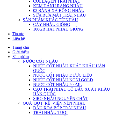
COLLAGEN TRÁI NHÀU
KEM ĐÁNH RĂNG NHÀU
02 BÁNH XÀ BÔNG NHÀU
SỮA RỬA MẶT TRÁI NHÀU
SẢN PHẨM KHÁC TỪ NHÀU
CÂY NHÀU GIỐNG
100GR HẠT NHÀU GIỐNG
Tin tức
Liên hệ
Trang chủ
Giới thiệu
Sản phẩm
NƯỚC CỐT NHÀU
NƯỚC CỐT NHÀU XUẤT KHẨU HÀN
QUỐC
NƯỚC CỐT NHÀU DƯỢC LIỆU
NƯỚC CỐT NHÀU NONI GOLD
NƯỚC CỐT NHÀU 500ML
CAO TRÁI NHÀU CÔ ĐẶC XUẤT KHẨU
HÀN QUỐC
SIRO NHÀU NGUYÊN CHẤT
QUẢ_BỘT_RỄ_VIÊN NÉN NHÀU
DẦU XOA BÓP TRÁI NHÀU
TRÁI NHÀU TƯƠI