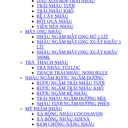
DẦU XOA BÓP TRÁI NHÀU
TRÁI NHÀU TƯƠI
TRÁI NHÀU KHÔ
RỄ CÂY NHÀU
BỘT QUẢ NHÀU
VIÊN NÉN NHÀU
MẬT ONG NHÀU
NHÀU NGÂM MẬT ONG HŨ 1 LÍT
NHÀU NGÂM MẬT ONG XUẤT KHẨU 1
LÍT
NHÀU NGÂM MẬT ONG XUẤT KHẨU
500ML
TRÀ_THẠCH NHÀU
TRÀ NHÀU TÚI LỌC
THẠCH TRÁI NHÀU_NONI JELLY
NHÀU NGÂM RƯỢU_NGÂM ĐƯỜNG
RƯỢU NGÂM TRÁI NHÀU TƯƠI
RƯỢU NGÂM TRÁI NHÀU KHÔ
RƯỢU NGÂM RỄ NHÀU
TRÁI NHÀU NGÂM ĐƯỜNG MÍA
NHÀU TƯƠI NGÂM ĐƯỜNG PHÈN
MỸ PHẨM NHÀU
XÀ BÔNG NHÀU COCOSAVON
XÀ BÔNG NHÀU ADEVA
KEM CHỐNG NẮNG NHÀU