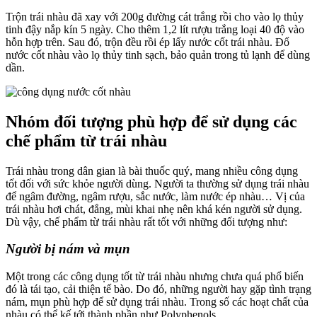
Trộn trái nhàu đã xay với 200g đường cát trắng rồi cho vào lọ thủy
tinh đậy nắp kín 5 ngày. Cho thêm 1,2 lít rượu trắng loại 40 độ vào
hỗn hợp trên. Sau đó, trộn đều rồi ép lấy nước cốt trái nhàu. Đổ
nước cốt nhàu vào lọ thủy tinh sạch, bảo quản trong tủ lạnh để dùng
dần.
Nhóm đối tượng phù hợp để sử dụng các
chế phẩm từ trái nhàu
Trái nhàu trong dân gian là bài thuốc quý, mang nhiều công dụng
tốt đối với sức khỏe người dùng. Người ta thường sử dụng trái nhàu
để ngâm đường, ngâm rượu, sắc nước, làm nước ép nhàu… Vị của
trái nhàu hơi chát, đắng, mùi khai nhẹ nên khá kén người sử dụng.
Dù vậy, chế phẩm từ trái nhàu rất tốt với những đối tượng như:
Người bị nám và mụn
Một trong các công dụng tốt từ trái nhàu nhưng chưa quá phổ biến
đó là tái tạo, cải thiện tế bào. Do đó, những người hay gặp tình trạng
nám, mụn phù hợp để sử dụng trái nhàu. Trong số các hoạt chất của
nhàu có thể kế tới thành phần như Polyphenols.