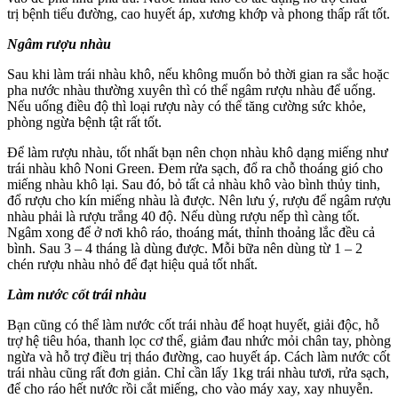
trị bệnh tiểu đường, cao huyết áp, xương khớp và phong thấp rất tốt.
Ngâm rượu nhàu
Sau khi làm trái nhàu khô, nếu không muốn bỏ thời gian ra sắc hoặc
pha nước nhàu thường xuyên thì có thể ngâm rượu nhàu để uống.
Nếu uống điều độ thì loại rượu này có thể tăng cường sức khỏe,
phòng ngừa bệnh tật rất tốt.
Để làm rượu nhàu, tốt nhất bạn nên chọn nhàu khô dạng miếng như
trái nhàu khô Noni Green. Đem rửa sạch, đổ ra chỗ thoáng gió cho
miếng nhàu khô lại. Sau đó, bỏ tất cả nhàu khô vào bình thủy tinh,
đổ rượu cho kín miếng nhàu là được. Nên lưu ý, rượu để ngâm rượu
nhàu phải là rượu trắng 40 độ. Nếu dùng rượu nếp thì càng tốt.
Ngâm xong để ở nơi khô ráo, thoáng mát, thỉnh thoảng lắc đều cả
bình. Sau 3 – 4 tháng là dùng được. Mỗi bữa nên dùng từ 1 – 2
chén rượu nhàu nhỏ để đạt hiệu quả tốt nhất.
Làm nước cốt trái nhàu
Bạn cũng có thể làm nước cốt trái nhàu để hoạt huyết, giải độc, hỗ
trợ hệ tiêu hóa, thanh lọc cơ thể, giảm đau nhức mỏi chân tay, phòng
ngừa và hỗ trợ điều trị tháo đường, cao huyết áp. Cách làm nước cốt
trái nhàu cũng rất đơn giản. Chỉ cần lấy 1kg trái nhàu tươi, rửa sạch,
để cho ráo hết nước rồi cắt miếng, cho vào máy xay, xay nhuyễn.