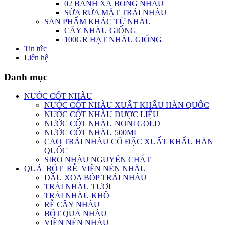
02 BÁNH XÀ BÔNG NHÀU
SỮA RỬA MẶT TRÁI NHÀU
SẢN PHẨM KHÁC TỪ NHÀU
CÂY NHÀU GIỐNG
100GR HẠT NHÀU GIỐNG
Tin tức
Liên hệ
Danh mục
NƯỚC CỐT NHÀU
NƯỚC CỐT NHÀU XUẤT KHẨU HÀN QUỐC
NƯỚC CỐT NHÀU DƯỢC LIỆU
NƯỚC CỐT NHÀU NONI GOLD
NƯỚC CỐT NHÀU 500ML
CAO TRÁI NHÀU CÔ ĐẶC XUẤT KHẨU HÀN
QUỐC
SIRO NHÀU NGUYÊN CHẤT
QUẢ_BỘT_RỄ_VIÊN NÉN NHÀU
DẦU XOA BÓP TRÁI NHÀU
TRÁI NHÀU TƯƠI
TRÁI NHÀU KHÔ
RỄ CÂY NHÀU
BỘT QUẢ NHÀU
VIÊN NÉN NHÀU