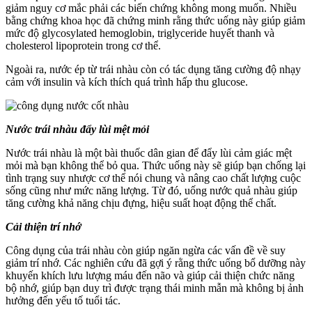
giảm nguy cơ mắc phải các biến chứng không mong muốn. Nhiều
bằng chứng khoa học đã chứng minh rằng thức uống này giúp giảm
mức độ glycosylated hemoglobin, triglyceride huyết thanh và
cholesterol lipoprotein trong cơ thể.
Ngoài ra, nước ép từ trái nhàu còn có tác dụng tăng cường độ nhạy
cảm với insulin và kích thích quá trình hấp thu glucose.
Nước trái nhàu đẩy lùi mệt mỏi
Nước trái nhàu là một bài thuốc dân gian để đẩy lùi cảm giác mệt
mỏi mà bạn không thể bỏ qua. Thức uống này sẽ giúp bạn chống lại
tình trạng suy nhược cơ thể nói chung và nâng cao chất lượng cuộc
sống cũng như mức năng lượng. Từ đó, uống nước quả nhàu giúp
tăng cường khả năng chịu đựng, hiệu suất hoạt động thể chất.
Cải thiện trí nhớ
Công dụng của trái nhàu còn giúp ngăn ngừa các vấn đề về suy
giảm trí nhớ. Các nghiên cứu đã gợi ý rằng thức uống bổ dưỡng này
khuyến khích lưu lượng máu đến não và giúp cải thiện chức năng
bộ nhớ, giúp bạn duy trì được trạng thái minh mẫn mà không bị ảnh
hưởng đến yếu tố tuổi tác.