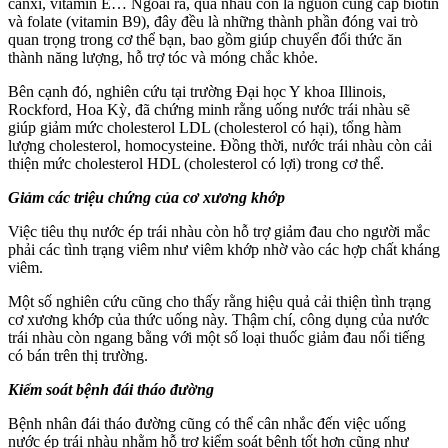
canxi, vitamin E… Ngoài ra, quả nhàu còn là nguồn cung cấp biotin
và folate (vitamin B9), đây đều là những thành phần đóng vai trò
quan trọng trong cơ thể bạn, bao gồm giúp chuyển đổi thức ăn
thành năng lượng, hỗ trợ tóc và móng chắc khỏe.
Bên cạnh đó, nghiên cứu tại trường Đại học Y khoa Illinois,
Rockford, Hoa Kỳ, đã chứng minh rằng uống nước trái nhàu sẽ
giúp giảm mức cholesterol LDL (cholesterol có hại), tổng hàm
lượng cholesterol, homocysteine. Đồng thời, nước trái nhàu còn cải
thiện mức cholesterol HDL (cholesterol có lợi) trong cơ thể.
Giảm các triệu chứng của cơ xương khớp
Việc tiêu thụ nước ép trái nhàu còn hỗ trợ giảm đau cho người mắc
phải các tình trạng viêm như viêm khớp nhờ vào các hợp chất kháng
viêm.
Một số nghiên cứu cũng cho thấy rằng hiệu quả cải thiện tình trạng
cơ xương khớp của thức uống này. Thậm chí, công dụng của nước
trái nhàu còn ngang bằng với một số loại thuốc giảm đau nổi tiếng
có bán trên thị trường.
Kiểm soát bệnh đái tháo đường
Bệnh nhân đái tháo đường cũng có thể cân nhắc đến việc uống
nước ép trái nhàu nhằm hỗ trợ kiểm soát bệnh tốt hơn cũng như