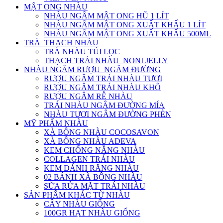
MẬT ONG NHÀU
NHÀU NGÂM MẬT ONG HŨ 1 LÍT
NHÀU NGÂM MẬT ONG XUẤT KHẨU 1 LÍT
NHÀU NGÂM MẬT ONG XUẤT KHẨU 500ML
TRÀ_THẠCH NHÀU
TRÀ NHÀU TÚI LỌC
THẠCH TRÁI NHÀU_NONI JELLY
NHÀU NGÂM RƯỢU_NGÂM ĐƯỜNG
RƯỢU NGÂM TRÁI NHÀU TƯƠI
RƯỢU NGÂM TRÁI NHÀU KHÔ
RƯỢU NGÂM RỄ NHÀU
TRÁI NHÀU NGÂM ĐƯỜNG MÍA
NHÀU TƯƠI NGÂM ĐƯỜNG PHÈN
MỸ PHẨM NHÀU
XÀ BÔNG NHÀU COCOSAVON
XÀ BÔNG NHÀU ADEVA
KEM CHỐNG NẮNG NHÀU
COLLAGEN TRÁI NHÀU
KEM ĐÁNH RĂNG NHÀU
02 BÁNH XÀ BÔNG NHÀU
SỮA RỬA MẶT TRÁI NHÀU
SẢN PHẨM KHÁC TỪ NHÀU
CÂY NHÀU GIỐNG
100GR HẠT NHÀU GIỐNG