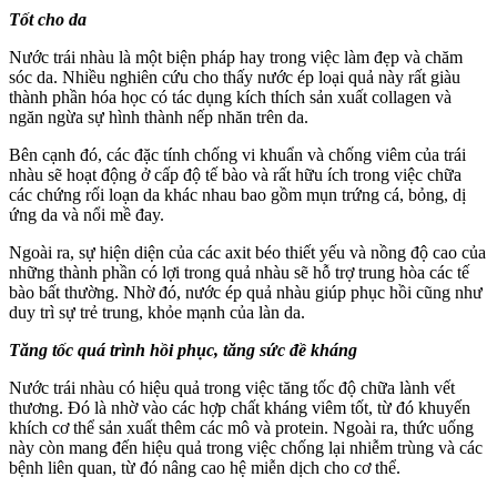
Tốt cho da
Nước trái nhàu là một biện pháp hay trong việc làm đẹp và chăm
sóc da. Nhiều nghiên cứu cho thấy nước ép loại quả này rất giàu
thành phần hóa học có tác dụng kích thích sản xuất collagen và
ngăn ngừa sự hình thành nếp nhăn trên da.
Bên cạnh đó, các đặc tính chống vi khuẩn và chống viêm của trái
nhàu sẽ hoạt động ở cấp độ tế bào và rất hữu ích trong việc chữa
các chứng rối loạn da khác nhau bao gồm mụn trứng cá, bỏng, dị
ứng da và nổi mề đay.
Ngoài ra, sự hiện diện của các axit béo thiết yếu và nồng độ cao của
những thành phần có lợi trong quả nhàu sẽ hỗ trợ trung hòa các tế
bào bất thường. Nhờ đó, nước ép quả nhàu giúp phục hồi cũng như
duy trì sự trẻ trung, khỏe mạnh của làn da.
Tăng tốc quá trình hồi phục, tăng sức đề kháng
Nước trái nhàu có hiệu quả trong việc tăng tốc độ chữa lành vết
thương. Đó là nhờ vào các hợp chất kháng viêm tốt, từ đó khuyến
khích cơ thể sản xuất thêm các mô và protein. Ngoài ra, thức uống
này còn mang đến hiệu quả trong việc chống lại nhiễm trùng và các
bệnh liên quan, từ đó nâng cao hệ miễn dịch cho cơ thể.