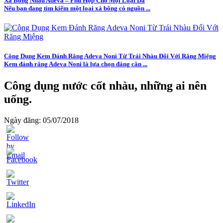
Xà Bông Nhàu Adeva – Phù Hợp Cho Mọi Loại Da
Nếu bạn đang tìm kiếm một loại xà bông có nguồn ...
Công Dụng Kem Đánh Răng Adeva Noni Từ Trái Nhàu Đối Với Răng Miệng
Kem đánh răng Adeva Noni là lựa chọn đáng cân ...
Công dụng nước cốt nhàu, những ai nên
uống.
Ngày đăng: 05/07/2018