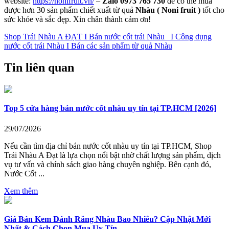
website:
https://nonifruit.vn/
–
Zalo 0973 765 730
để có thể mua
được hơn 30 sản phẩm chiết xuất từ quả
Nhàu ( Noni fruit )
tốt cho
sức khỏe và sắc đẹp. Xin chân thành cảm ơn!
Shop Trái Nhàu A ĐẠT I Bán nước cốt trái Nhàu I Công dụng
nước cốt trái Nhàu I Bán các sản phẩm từ quả Nhàu
Tin liên quan
Top 5 cửa hàng bán nước cốt nhàu uy tín tại TP.HCM [2026]
29/07/2026
Nếu cần tìm địa chỉ bán nước cốt nhàu uy tín tại TP.HCM, Shop
Trái Nhàu A Đạt là lựa chọn nổi bật nhờ chất lượng sản phẩm, dịch
vụ tư vấn và chính sách giao hàng chuyên nghiệp. Bên cạnh đó,
Nước Cốt ...
Xem thêm
Giá Bán Kem Đánh Răng Nhàu Bao Nhiêu? Cập Nhật Mới
Nhất & Cách Chọn Mua Uy Tín