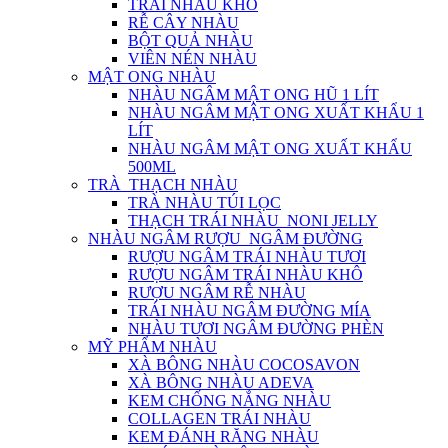
TRÁI NHÀU KHÔ
RỄ CÂY NHÀU
BỘT QUẢ NHÀU
VIÊN NÉN NHÀU
MẬT ONG NHÀU
NHÀU NGÂM MẬT ONG HŨ 1 LÍT
NHÀU NGÂM MẬT ONG XUẤT KHẨU 1
LÍT
NHÀU NGÂM MẬT ONG XUẤT KHẨU
500ML
TRÀ_THẠCH NHÀU
TRÀ NHÀU TÚI LỌC
THẠCH TRÁI NHÀU_NONI JELLY
NHÀU NGÂM RƯỢU_NGÂM ĐƯỜNG
RƯỢU NGÂM TRÁI NHÀU TƯƠI
RƯỢU NGÂM TRÁI NHÀU KHÔ
RƯỢU NGÂM RỄ NHÀU
TRÁI NHÀU NGÂM ĐƯỜNG MÍA
NHÀU TƯƠI NGÂM ĐƯỜNG PHÈN
MỸ PHẨM NHÀU
XÀ BÔNG NHÀU COCOSAVON
XÀ BÔNG NHÀU ADEVA
KEM CHỐNG NẮNG NHÀU
COLLAGEN TRÁI NHÀU
KEM ĐÁNH RĂNG NHÀU