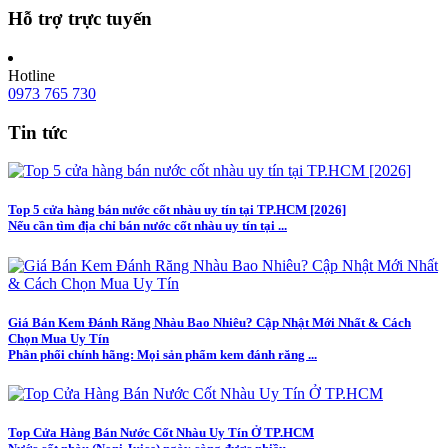
Hỗ trợ trực tuyến
Hotline
0973 765 730
Tin tức
Top 5 cửa hàng bán nước cốt nhàu uy tín tại TP.HCM [2026]
Nếu cần tìm địa chỉ bán nước cốt nhàu uy tín tại ...
Giá Bán Kem Đánh Răng Nhàu Bao Nhiêu? Cập Nhật Mới Nhất & Cách
Chọn Mua Uy Tín
Phân phối chính hãng: Mọi sản phẩm kem đánh răng ...
Top Cửa Hàng Bán Nước Cốt Nhàu Uy Tín Ở TP.HCM