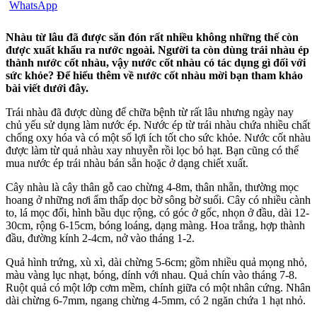
Nhàu từ lâu đã được săn đón rất nhiều không những thế còn
được xuất khẩu ra nước ngoài. Người ta còn dùng trái nhàu ép
thành nước cốt nhàu, vậy nước cốt nhàu có tác dụng gì đối với
sức khỏe? Để hiểu thêm về nước cốt nhàu mời bạn tham khảo
bài viết dưới đây.
Trái nhàu đã được dùng để chữa bệnh từ rất lâu nhưng ngày nay
chủ yếu sử dụng làm nước ép. Nước ép từ trái nhàu chứa nhiều chất
chống oxy hóa và có một số lợi ích tốt cho sức khỏe. Nước cốt nhàu
được làm từ quả nhàu xay nhuyễn rồi lọc bỏ hạt. Bạn cũng có thể
mua nước ép trái nhàu bán sẵn hoặc ở dạng chiết xuất.
Cây nhàu là cây thân
gỗ
cao chừng
4
-8m, thân nhẵn, thường mọc
hoang ở những nơi ẩm thấp dọc bờ sông bờ suối. Cây có nhiều cành
to, lá mọc đối, hình bầu dục rộng, có góc ở gốc, nhọn ở đầu, dài 12-
30cm, rộng 6-15cm, bóng loáng, dạng màng. Hoa trắng, hợp thành
đầu, đường kính 2-4cm, nở vào tháng 1-2.
Quả hình trứng, xù xì, dài chừng 5-6cm; gồm nhiều quả mọng nhỏ,
màu vàng lục nhạt, bóng, dính với nhau. Quả chín vào tháng 7-8.
Ruột quả có một lớp cơm mề
m
, chính giữa có một nhân cứng. Nhân
dài chừng 6-7mm, ngang chừng 4-5mm, có 2 ngăn chứa 1 hạt nhỏ
.