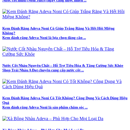
Nước cốt nhàu (Noni Juice) ngày càng được nhiều ...
Kem Đánh Răng Adeva Noni Có Giúp Trắng Răng Và Hết Hôi Miệng
Không?
Kem đánh răng Adeva Noni là lựa chọn đáng cân ...
Nước Cốt Nhàu Nguyên Chất – Hỗ Trợ Tiêu Hóa & Tăng Cường Sức Khỏe
Shop Trái Nhàu A Đạt chuyên cung cấp nước cốt ...
Kem Đánh Răng Adeva Noni Có Tốt Không? Công Dụng Và Cách Dùng Hiệu
Quả
Kem đánh răng Adeva Noni là sản phẩm chăm sóc ...