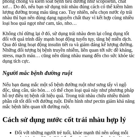
phòng chống và kiểm soát bệnh tiểu đường như scopoletin, chất
xơ… Do đó, nếu bạn sử dụng trái nhàu đúng cách có thể kiềm hãm
lượng đường trong máu tăng cao. Tuy nhiên, nếu chọn nước ép trái
nhàu thì bạn nên dùng dạng nguyên chất thay vì kết hợp cùng nhiều
loại hoa quả ngọt như cam, táo, nho…
Không chỉ dừng lại ở đó, sử dụng trái nhàu đem lại công dụng tốt
đối với quá trình đẩy mạnh hoạt động tuyến tụy, tăng hệ miễn dịch.
Qua đó tăng hoạt động insulin tiết ra và giảm đáng kể lượng đường.
Những đối tượng bị bệnh truyền nhiễm, liên quan tới sức đề kháng,
stress, mạch máu… cũng nên dùng nhàu mang đến cho sức khỏe tác
dụng tích cực.
Người mắc bệnh đường ruột
Nếu bạn đang mắc một số bệnh đường ruột như sưng tấy vì ngộ
độc, tăng cân, táo bón… có thể chọn loại quả này như phương pháp
hỗ trợ điều trị bệnh rất hiệu quả. Trong trái nhàu chứa nhiều thành
phần rất tốt đối với đường ruột. Điển hình như pectin giảm khả năng
mắc bệnh liên quan tới đường ruột.
Cách sử dụng nước cốt trái nhàu hợp lý
Đối với những người trẻ tuổi, khỏe mạnh thì nên uống mỗi