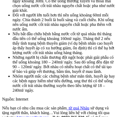
ngày khoảng 30ml. Có thể uống thường xuyên và thoải mái
chọn uống nước cốt trái nhàu nguyên chất hoặc pha như nước
giải khát.
Đối với người lớn tuổi hơn thì nên uống khoảng 60ml mỗi
ngày. Chia thành 2 buổi là buổi sáng và cuối chiều. Khi uống
nên uống nước cốt trái nhàu nguyên chất hoặc pha thêm với
nước ấm.
Nếu bắt đầu chữa bệnh bằng nước cốt từ quả nhàu thì tháng
đầu tiên có thể uống khoảng 160ml/ ngày. Tháng thứ 2 nếu
thấy tình trạng bệnh thuyên giảm (ví dụ bệnh nhân cao huyết
áp thấy huyết áp có xu hướng giảm, ổn định) thì có thể hạ bớt
lượng nước cốt trái nhàu uống hàng tháng.
Những người bị chấn thương đột ngột hoặc phải giải phẫu có
thể uống khoảng 180 – 240ml/ ngày. Sau đó uống đều đặn từ
90 – 120ml/ ngày. Bởi nhàu có nhiều hoạt chất có thể tái tạo
tế bào và giúp vết thương, bầm tím, huyết ứ mau lành.
Nhóm người mắc các chứng bệnh như mãn tính, huyết áp hay
các bệnh nguy hiểm như tiểu đường, ung thư thì có thể uống
nước cốt trái nhàu thường xuyên theo liều lượng từ 18 –
240ml/ ngày.
Nguồn: Internet
Nếu bạn có nhu cầu mua các sản phẩm
từ quả Nhàu
sử dụng và
tặng người thân, khách hàng…Vui lòng liên hệ với chúng tôi qua