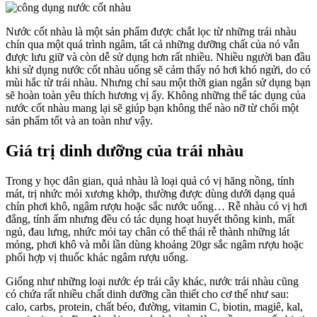
Nước cốt nhàu là một sản phẩm được chắt lọc từ những trái nhàu
chín qua một quá trình ngâm, tất cả những dưỡng chất của nó vẫn
được lưu giữ và còn dễ sử dụng hơn rất nhiều. Nhiều người ban đầu
khi sử dụng nước cốt nhàu uống sẽ cảm thấy nó hơi khó ngửi, do có
mùi hắc từ trái nhàu. Nhưng chỉ sau một thời gian ngắn sử dụng bạn
sẽ hoàn toàn yêu thích hương vị ấy. Không những thế tác dụng của
nước cốt nhàu mang lại sẽ giúp bạn không thể nào nỡ từ chối một
sản phẩm tốt và an toàn như vậy.
Giá trị dinh dưỡng của trái nhàu
Trong y học dân gian, quả nhàu là loại quả có vị hăng nồng, tính
mát, trị nhức mỏi xương khớp, thường được dùng dưới dạng quả
chín phơi khô, ngâm rượu hoặc sắc nước uống… Rễ nhàu có vị hơi
đắng, tính ấm nhưng đều có tác dụng hoạt huyết thông kinh, mất
ngủ, đau lưng, nhức mỏi tay chân có thể thái rễ thành những lát
mỏng, phơi khô và mỗi lần dùng khoảng 20gr sắc ngâm rượu hoặc
phối hợp vị thuốc khác ngâm rượu uống.
Giống như những loại nước ép trái cây khác, nước trái nhàu cũng
có chứa rất nhiều chất dinh dưỡng cần thiết cho cơ thể như sau:
calo, carbs, protein, chất béo, đường, vitamin C, biotin, magiê, kal,