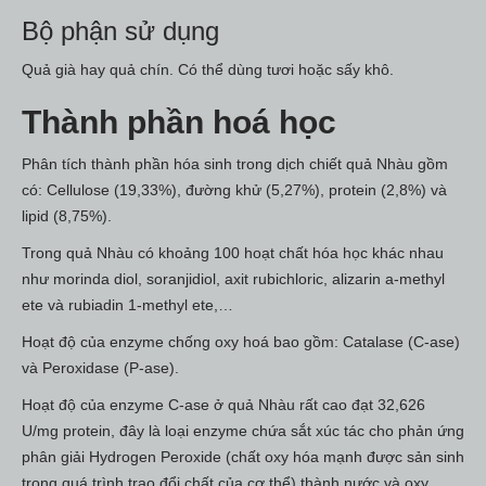
Bộ phận sử dụng
Quả già hay quả chín. Có thể dùng tươi hoặc sấy khô.
Thành phần hoá học
Phân tích thành phần hóa sinh trong dịch chiết quả Nhàu gồm
có: Cellulose (19,33%), đường khử (5,27%), protein (2,8%) và
lipid (8,75%).
Trong quả Nhàu có khoảng 100 hoạt chất hóa học khác nhau
như morinda diol, soranjidiol, axit rubichloric, alizarin a-methyl
ete và rubiadin 1-methyl ete,…
Hoạt độ của enzyme chống oxy hoá bao gồm: Catalase (C-ase)
và Peroxidase (P-ase).
Hoạt độ của enzyme C-ase ở quả Nhàu rất cao đạt 32,626
U/mg protein, đây là loại enzyme chứa sắt xúc tác cho phản ứng
phân giải Hydrogen Peroxide (chất oxy hóa mạnh được sản sinh
trong quá trình trao đổi chất của cơ thể) thành nước và oxy.