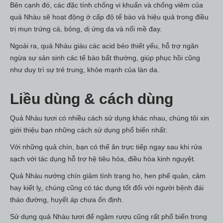
Bên cạnh đó, các đặc tính chống vi khuẩn và chống viêm của
quả Nhàu sẽ hoạt động ở cấp độ tế bào và hiệu quả trong điều
trị mụn trứng cá, bỏng, dị ứng da và nổi mề đay.
Ngoài ra, quả Nhàu giàu các acid béo thiết yếu, hỗ trợ ngăn
ngừa sự sản sinh các tế bào bất thường, giúp phục hồi cũng
như duy trì sự trẻ trung, khỏe mạnh của làn da.
Liều dùng & cách dùng
Quả Nhàu tươi có nhiều cách sử dụng khác nhau, chúng tôi xin
giới thiệu bạn những cách sử dụng phổ biến nhất:
​​​Với những quả chín, bạn có thể ăn trực tiếp ngay sau khi rửa
sạch với tác dụng hỗ trợ hệ tiêu hóa, điều hòa kinh nguyệt.
Quả Nhàu nướng chín giảm tình trạng ho, hen phế quản, cảm
hay kiết lỵ, chúng cũng có tác dụng tốt đối với người bệnh đái
tháo đường, huyết áp chưa ổn định.
Sử dụng quả Nhàu tươi để ngâm rượu cũng rất phổ biến trong