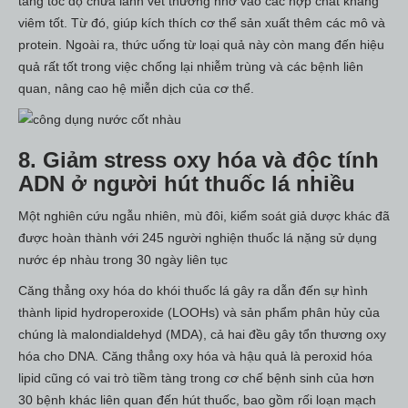
tăng tốc độ chữa lành vết thương nhờ vào các hợp chất kháng
viêm tốt. Từ đó, giúp kích thích cơ thể sản xuất thêm các mô và
protein. Ngoài ra, thức uống từ loại quả này còn mang đến hiệu
quả rất tốt trong việc chống lại nhiễm trùng và các bệnh liên
quan, nâng cao hệ miễn dịch của cơ thể.
8. Giảm stress oxy hóa và độc tính
ADN ở người hút thuốc lá nhiều
Một nghiên cứu ngẫu nhiên, mù đôi, kiểm soát giả dược khác đã
được hoàn thành với 245 người nghiện thuốc lá nặng sử dụng
nước ép nhàu trong 30 ngày liên tục
Căng thẳng oxy hóa do khói thuốc lá gây ra dẫn đến sự hình
thành lipid hydroperoxide (LOOHs) và sản phẩm phân hủy của
chúng là malondialdehyd (MDA), cả hai đều gây tổn thương oxy
hóa cho DNA. Căng thẳng oxy hóa và hậu quả là peroxid hóa
lipid cũng có vai trò tiềm tàng trong cơ chế bệnh sinh của hơn
30 bệnh khác liên quan đến hút thuốc, bao gồm rối loạn mạch