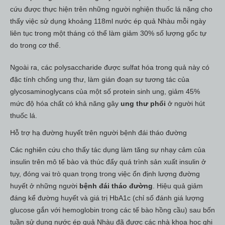
cứu được thực hiện trên những người nghiện thuốc lá nặng cho
thấy việc sử dụng khoảng 118ml nước ép quả Nhàu mỗi ngày
liên tục trong một tháng có thể làm giảm 30% số lượng gốc tự
do trong cơ thể.
Ngoài ra, các polysaccharide được sulfat hóa trong quả này có
đặc tính chống ung thư, làm gián đoạn sự tương tác của
glycosaminoglycans của một số protein sinh ung, giảm 45%
mức độ hóa chất có khả năng gây
ung thư phổi
ở người hút
thuốc lá.
Hỗ trợ hạ đường huyết trên người bệnh đái tháo đường
Các nghiên cứu cho thấy tác dụng làm tăng sự nhạy cảm của
insulin trên mô tế bào và thúc đẩy quá trình sản xuất insulin ở
tụy, đóng vai trò quan trọng trong việc ổn định lượng đường
huyết ở những người
bệnh đái tháo đường
. Hiệu quả giảm
đáng kể đường huyết và giá trị HbA1c (chỉ số đánh giá lượng
glucose gắn với hemoglobin trong các tế bào hồng cầu) sau bốn
tuần sử dụng nước ép quả Nhàu đã được các nhà khoa học ghi