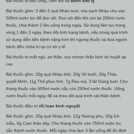
Bài thuốc trị tiêu chảy, cảm sốt và
bệnh kiết lỵ
Bài thuốc gồm: 3 đến 5 quả Nhàu tươi, rửa sạch Nhàu cho vào
500ml nước lọc để đun sôi. Đun sôi đến khi còn lại 200ml nước
thuốc, chia thành 2 lần uống trong ngày. Sử dụng liên tục trong
vòng 1 đến 3 ngày, theo dõi tình trạng bệnh, nếu trong quá trình
sử dụng diễn tiến bệnh nặng hơn thì ngưng thuốc và đưa người
bệnh đến chữa trị tại cơ sở y tế.
Bài thuốc trị mất ngủ, an thần, suy nhược thần kinh và huyết áp
cao
Bài thuốc gồm: 20g quả Nhàu khô, 20g Vỏ bưởi, 20g Thảo
quyết Minh, 11g Thổ phục linh, 7g Rau má, 3 lát Gừng tươi. Cho
thang thuốc vào 500ml nước sắc còn 250ml nước thuốc. Uống
nước thuốc mỗi ngày để và theo dõi quá trình cải thiện bệnh.
Bài thuốc điều trị
rối loạn kinh nguyệt
Bài thuốc gồm: 20g quả Nhàu khô, 12g Hương phụ, 20g Ích
mẫu, 6g Cam thảo dây. Cho thang thuốc vào 750ml nước lọc
sắc thành nước thuốc. Mỗi ngày chia làm 3 lần uống để ổn định