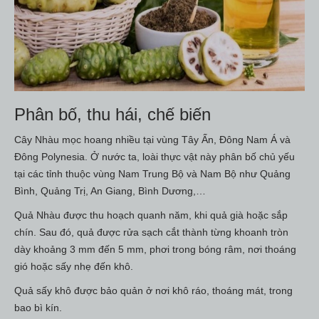
02 BÁNH XÀ BÔNG NHÀU
SỮA RỬA MẶT TRÁI NHÀU
SẢN PHẨM KHÁC TỪ NHÀU
CÂY NHÀU GIỐNG
100GR HẠT NHÀU GIỐNG
Tin tức
Liên hệ
Phân bố, thu hái, chế biến
Cây Nhàu mọc hoang nhiều tại vùng Tây Ấn, Đông Nam Á và
Đông Polynesia. Ở nước ta, loài thực vật này phân bố chủ yếu
tại các tỉnh thuộc vùng Nam Trung Bộ và Nam Bộ như Quảng
Bình, Quảng Trị, An Giang, Bình Dương,…
Quả Nhàu được thu hoạch quanh năm, khi quả già hoặc sắp
chín. Sau đó, quả được rửa sạch cắt thành từng khoanh tròn
dày khoảng 3 mm đến 5 mm, phơi trong bóng râm, nơi thoáng
gió hoặc sấy nhẹ đến khô.
Quả sấy khô được bảo quản ở nơi khô ráo, thoáng mát, trong
bao bì kín.