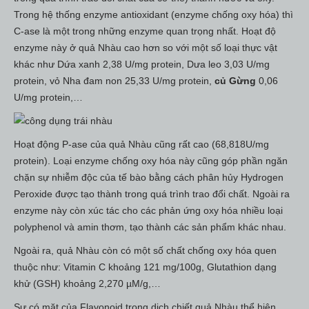
Trong hệ thống enzyme antioxidant (enzyme chống oxy hóa) thì
C-ase là một trong những enzyme quan trọng nhất. Hoạt độ
enzyme này ở quả Nhàu cao hơn so với một số loại thực vật
khác như Dứa xanh 2,38 U/mg protein, Dưa leo 3,03 U/mg
protein, vỏ Nha đam non 25,33 U/mg protein,
củ Gừng
0,06
U/mg protein,…
Hoạt động P-ase của quả Nhàu cũng rất cao (68,818U/mg
protein). Loại enzyme chống oxy hóa này cũng góp phần ngăn
chặn sự nhiễm độc của tế bào bằng cách phân hủy Hydrogen
Peroxide được tạo thành trong quá trình trao đổi chất. Ngoài ra
enzyme này còn xúc tác cho các phản ứng oxy hóa nhiều loại
polyphenol và amin thơm, tạo thành các sản phẩm khác nhau.
Ngoài ra, quả Nhàu còn có một số chất chống oxy hóa quen
thuộc như: Vitamin C khoảng 121 mg/100g, Glutathion dạng
khử (GSH) khoảng 2,270 µM/g,…
Sự có mặt của Flavonoid trong dịch chiết quả Nhàu thể hiện