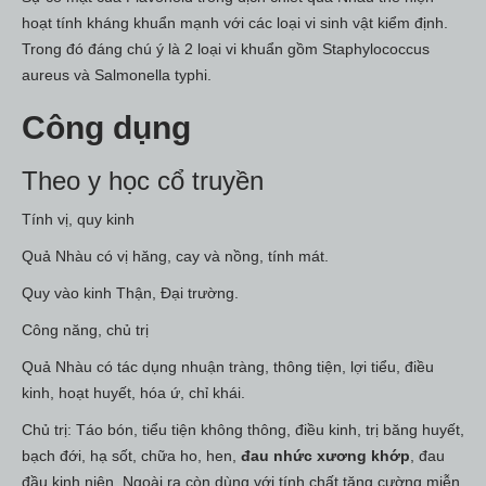
hoạt tính kháng khuẩn mạnh với các loại vi sinh vật kiểm định.
Trong đó đáng chú ý là 2 loại vi khuẩn gồm Staphylococcus
aureus và Salmonella typhi.
Công dụng
Theo y học cổ truyền
Tính vị, quy kinh
Quả Nhàu có vị hăng, cay và nồng, tính mát.
Quy vào kinh Thận, Đại trường.
Công năng, chủ trị
Quả Nhàu có tác dụng nhuận tràng, thông tiện, lợi tiểu, điều
kinh, hoạt huyết, hóa ứ, chỉ khái.
Chủ trị: Táo bón, tiểu tiện không thông, điều kinh, trị băng huyết,
bạch đới, hạ sốt, chữa ho, hen,
đau nhức xương khớp
, đau
đầu kinh niên. Ngoài ra còn dùng với tính chất tăng cường miễn