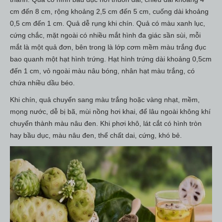
RỄ CÂY NHÀU
cm đến 8 cm, rộng khoảng 2,5 cm đến 5 cm, cuống dài khoảng
BỘT QUẢ NHÀU
0,5 cm đến 1 cm. Quả dễ rụng khi chín. Quả có màu xanh lục,
VIÊN NÉN NHÀU
cứng chắc, mặt ngoài có nhiều mắt hình đa giác sần sùi, mỗi
MẬT ONG NHÀU
mắt là một quả đơn, bên trong là lớp cơm mềm màu trắng đục
NHÀU NGÂM MẬT ONG HŨ 1 LÍT
NHÀU NGÂM MẬT ONG XUẤT KHẨU 1 LÍT
bao quanh một hạt hình trứng. Hạt hình trứng dài khoảng 0,5cm
NHÀU NGÂM MẬT ONG XUẤT KHẨU 500ML
đến 1 cm, vỏ ngoài màu nâu bóng, nhân hạt màu trắng, có
TRÀ_THẠCH NHÀU
chứa nhiều dầu béo.
TRÀ NHÀU TÚI LỌC
THẠCH TRÁI NHÀU_NONI JELLY
Khi chín, quả chuyển sang màu trắng hoặc vàng nhạt, mềm,
NHÀU NGÂM RƯỢU_NGÂM ĐƯỜNG
mọng nước, dễ bị bã, mùi nồng hơi khai, để lâu ngoài không khí
RƯỢU NGÂM TRÁI NHÀU TƯƠI
chuyển thành màu nâu đen. Khi phơi khô, lát cắt có hình tròn
RƯỢU NGÂM TRÁI NHÀU KHÔ
hay bầu dục, màu nâu đen, thể chất dai, cứng, khó bẻ.
RƯỢU NGÂM RỄ NHÀU
TRÁI NHÀU NGÂM ĐƯỜNG MÍA
NHÀU TƯƠI NGÂM ĐƯỜNG PHÈN
MỸ PHẨM NHÀU
XÀ BÔNG NHÀU COCOSAVON
XÀ BÔNG NHÀU ADEVA
KEM CHỐNG NẮNG NHÀU
COLLAGEN TRÁI NHÀU
KEM ĐÁNH RĂNG NHÀU