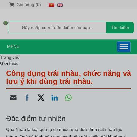
Giỏ hàng (0)
Tìm kiếm
MENU
Trang chủ
Giới thiệu
Sản phẩm
Công dụng trái nhàu, chức năng và
NƯỚC CỐT NHÀU
lưu ý khi dùng trái nhàu.
NƯỚC CỐT NHÀU XUẤT KHẨU HÀN QUỐC
NƯỚC CỐT NHÀU DƯỢC LIỆU
NƯỚC CỐT NHÀU NONI GOLD
NƯỚC CỐT NHÀU 500ML
CAO TRÁI NHÀU CÔ ĐẶC XUẤT KHẨU HÀN QUỐC
SIRO NHÀU NGUYÊN CHẤT
Đặc điểm tự nhiên
QUẢ_BỘT_RỄ_VIÊN NÉN NHÀU
DẦU XOA BÓP TRÁI NHÀU
Quả Nhàu là loại quả tụ có nhiều quả đơn dính sát nhau tạo
TRÁI NHÀU TƯƠI
TRÁI NHÀU KHÔ
thành. Quả có hình bầu dục hơi thuôn dài, chiều dài khoảng 4