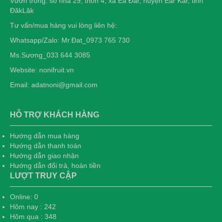
Vườn trồng: số nhà 29, thôn 4, xã Ea Đar, huyện Ear Kar, tỉnh
ĐăkLăk
Tư vấn/mua hàng vui lòng liên hệ:
Whatsapp/Zalo: Mr.Đat_0973 765 730
Ms.Sương_033 644 3085
Website: nonifruit.vn
Email: adatnoni@gmail.com
HỖ TRỢ KHÁCH HÀNG
Hướng dẫn mua hàng
Hướng dẫn thanh toán
Hướng dẫn giao nhận
Hướng dẫn đổi trả, hoàn tiền
LƯỢT TRUY CẬP
Online: 0
Hôm nay : 242
Hôm qua : 348