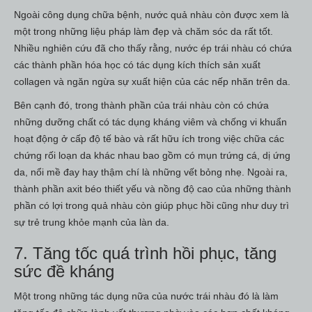
Ngoài công dụng chữa bệnh, nước quả nhàu còn được xem là
một trong những liệu pháp làm đẹp và chăm sóc da rất tốt.
Nhiều nghiên cứu đã cho thấy rằng, nước ép trái nhàu có chứa
các thành phần hóa học có tác dụng kích thích sản xuất
collagen và ngăn ngừa sự xuất hiện của các nếp nhăn trên da.
Bên cạnh đó, trong thành phần của trái nhàu còn có chứa
những dưỡng chất có tác dụng kháng viêm và chống vi khuẩn
hoạt động ở cấp độ tế bào và rất hữu ích trong việc chữa các
chứng rối loạn da khác nhau bao gồm có mụn trứng cá, dị ứng
da, nổi mề đay hay thậm chí là những vết bỏng nhẹ. Ngoài ra,
thành phần axit béo thiết yếu và nồng độ cao của những thành
phần có lợi trong quả nhàu còn giúp phục hồi cũng như duy trì
sự trẻ trung khỏe mạnh của làn da.
7. Tăng tốc quá trình hồi phục, tăng
sức đề kháng
Một trong những tác dụng nữa của nước trái nhàu đó là làm