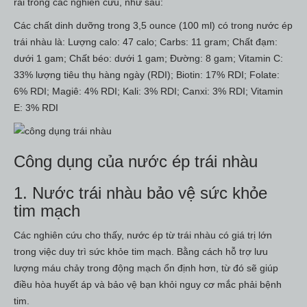
rãi trong các nghiên cứu, như sau:
Các chất dinh dưỡng trong 3,5 ounce (100 ml) có trong nước ép
trái nhàu là: Lượng calo: 47 calo; Carbs: 11 gram; Chất đạm:
dưới 1 gam; Chất béo: dưới 1 gam; Đường: 8 gam; Vitamin C:
33% lượng tiêu thụ hàng ngày (RDI); Biotin: 17% RDI; Folate:
6% RDI; Magiê: 4% RDI; Kali: 3% RDI; Canxi: 3% RDI; Vitamin
E: 3% RDI
Công dụng của nước ép trái nhàu
1. Nước trái nhàu bảo vệ sức khỏe
tim mạch
Các nghiên cứu cho thấy, nước ép từ trái nhàu có giá trị lớn
trong việc duy trì sức khỏe tim mạch. Bằng cách hỗ trợ lưu
lượng máu chảy trong động mạch ổn định hơn, từ đó sẽ giúp
điều hòa huyết áp và bảo vệ bạn khỏi nguy cơ mắc phải bệnh
tim.