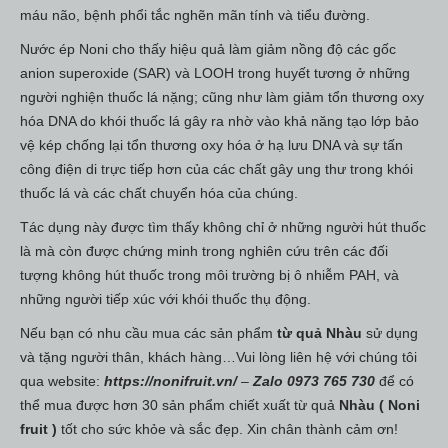
máu não, bệnh phổi tắc nghẽn mãn tính và tiểu đường.
Nước ép Noni cho thấy hiệu quả làm giảm nồng độ các gốc
anion superoxide (SAR) và LOOH trong huyết tương ở những
người nghiện thuốc lá nặng; cũng như làm giảm tổn thương oxy
hóa DNA do khói thuốc lá gây ra nhờ vào khả năng tạo lớp bảo
vệ kép chống lại tổn thương oxy hóa ở hạ lưu DNA và sự tấn
công điện di trực tiếp hơn của các chất gây ung thư trong khói
thuốc lá và các chất chuyển hóa của chúng.
Tác dụng này được tìm thấy không chỉ ở những người hút thuốc
là mà còn được chứng minh trong nghiên cứu trên các đối
tượng không hút thuốc trong môi trường bị ô nhiễm PAH, và
những người tiếp xúc với khói thuốc thụ động.
Nếu bạn có nhu cầu mua các sản phẩm
từ quả Nhàu
sử dụng
và tặng người thân, khách hàng…Vui lòng liên hệ với chúng tôi
qua website:
https://nonifruit.vn/
–
Zalo 0973 765 730
để có
thể mua được hơn 30 sản phẩm chiết xuất từ quả
Nhàu ( Noni
fruit )
tốt cho sức khỏe và sắc đẹp. Xin chân thành cảm ơn!