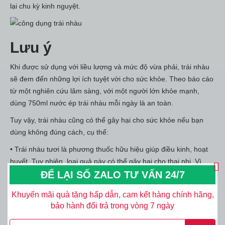
lại chu kỳ kinh nguyệt.
Lưu ý
Khi được sử dụng với liều lượng và mức độ vừa phải, trái nhàu
sẽ đem đến những lợi ích tuyệt vời cho sức khỏe. Theo báo cáo
từ một nghiên cứu lâm sàng, với một người lớn khỏe mạnh,
dùng 750ml nước ép trái nhàu mỗi ngày là an toàn.
Tuy vậy, trái nhàu cũng có thể gây hại cho sức khỏe nếu bạn
dùng không đúng cách, cụ thể:
• Trái nhàu tươi là phương thuốc hữu hiệu giúp điều kinh, hoạt
huyết. Tuy nhiên, loại quả này có thể gây hại cho thai nhi. Vì
vậy, mẹ bầu không nên sử dụng nhàu tươi.
ĐỂ LẠI SỐ ZALO TƯ VẤN 24/7
• Quả nhàu tươi có khả năng làm giảm huyết áp. Do đó, các
Khuyến mãi quà tặng hấp dẫn, cam kết hàng chính hãng,
bệnh nhân huyết áp thấp nên cân nhắc kỹ lưỡng hoặc hỏi ý kiến
bảo hành đổi trả trong vòng 7 ngày
bác sĩ trước khi sử dụng loại thực phẩm này.