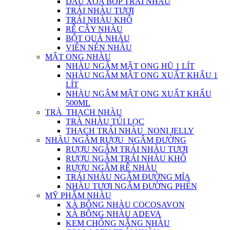
DẦU XOA BÓP TRÁI NHÀU
TRÁI NHÀU TƯƠI
TRÁI NHÀU KHÔ
RỄ CÂY NHÀU
BỘT QUẢ NHÀU
VIÊN NÉN NHÀU
MẬT ONG NHÀU
NHÀU NGÂM MẬT ONG HŨ 1 LÍT
NHÀU NGÂM MẬT ONG XUẤT KHẨU 1
LÍT
NHÀU NGÂM MẬT ONG XUẤT KHẨU
500ML
TRÀ_THẠCH NHÀU
TRÀ NHÀU TÚI LỌC
THẠCH TRÁI NHÀU_NONI JELLY
NHÀU NGÂM RƯỢU_NGÂM ĐƯỜNG
RƯỢU NGÂM TRÁI NHÀU TƯƠI
RƯỢU NGÂM TRÁI NHÀU KHÔ
RƯỢU NGÂM RỄ NHÀU
TRÁI NHÀU NGÂM ĐƯỜNG MÍA
NHÀU TƯƠI NGÂM ĐƯỜNG PHÈN
MỸ PHẨM NHÀU
XÀ BÔNG NHÀU COCOSAVON
XÀ BÔNG NHÀU ADEVA
KEM CHỐNG NẮNG NHÀU