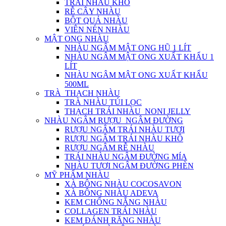
TRÁI NHÀU KHÔ
RỄ CÂY NHÀU
BỘT QUẢ NHÀU
VIÊN NÉN NHÀU
MẬT ONG NHÀU
NHÀU NGÂM MẬT ONG HŨ 1 LÍT
NHÀU NGÂM MẬT ONG XUẤT KHẨU 1
LÍT
NHÀU NGÂM MẬT ONG XUẤT KHẨU
500ML
TRÀ_THẠCH NHÀU
TRÀ NHÀU TÚI LỌC
THẠCH TRÁI NHÀU_NONI JELLY
NHÀU NGÂM RƯỢU_NGÂM ĐƯỜNG
RƯỢU NGÂM TRÁI NHÀU TƯƠI
RƯỢU NGÂM TRÁI NHÀU KHÔ
RƯỢU NGÂM RỄ NHÀU
TRÁI NHÀU NGÂM ĐƯỜNG MÍA
NHÀU TƯƠI NGÂM ĐƯỜNG PHÈN
MỸ PHẨM NHÀU
XÀ BÔNG NHÀU COCOSAVON
XÀ BÔNG NHÀU ADEVA
KEM CHỐNG NẮNG NHÀU
COLLAGEN TRÁI NHÀU
KEM ĐÁNH RĂNG NHÀU