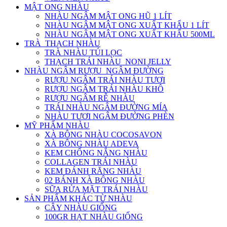
MẬT ONG NHÀU
NHÀU NGÂM MẬT ONG HŨ 1 LÍT
NHÀU NGÂM MẬT ONG XUẤT KHẨU 1 LÍT
NHÀU NGÂM MẬT ONG XUẤT KHẨU 500ML
TRÀ_THẠCH NHÀU
TRÀ NHÀU TÚI LỌC
THẠCH TRÁI NHÀU_NONI JELLY
NHÀU NGÂM RƯỢU_NGÂM ĐƯỜNG
RƯỢU NGÂM TRÁI NHÀU TƯƠI
RƯỢU NGÂM TRÁI NHÀU KHÔ
RƯỢU NGÂM RỄ NHÀU
TRÁI NHÀU NGÂM ĐƯỜNG MÍA
NHÀU TƯƠI NGÂM ĐƯỜNG PHÈN
MỸ PHẨM NHÀU
XÀ BÔNG NHÀU COCOSAVON
XÀ BÔNG NHÀU ADEVA
KEM CHỐNG NẮNG NHÀU
COLLAGEN TRÁI NHÀU
KEM ĐÁNH RĂNG NHÀU
02 BÁNH XÀ BÔNG NHÀU
SỮA RỬA MẶT TRÁI NHÀU
SẢN PHẨM KHÁC TỪ NHÀU
CÂY NHÀU GIỐNG
100GR HẠT NHÀU GIỐNG