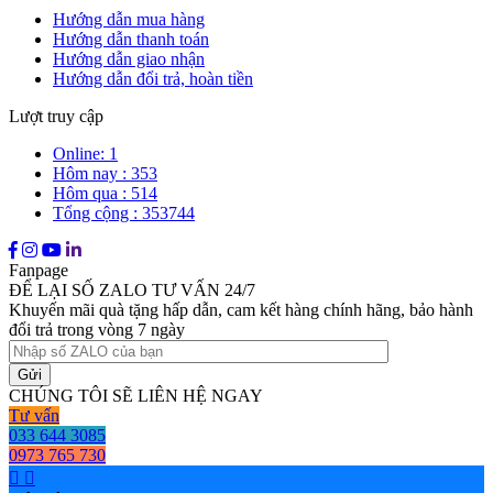
Hướng dẫn mua hàng
Hướng dẫn thanh toán
Hướng dẫn giao nhận
Hướng dẫn đổi trả, hoàn tiền
Lượt truy cập
Online: 1
Hôm nay : 353
Hôm qua : 514
Tổng cộng : 353744
Fanpage
ĐỂ LẠI SỐ ZALO TƯ VẤN 24/7
Khuyến mãi quà tặng hấp dẫn, cam kết hàng chính hãng, bảo hành
đổi trả trong vòng 7 ngày
CHÚNG TÔI SẼ LIÊN HỆ NGAY
Tư vấn
033 644 3085
0973 765 730