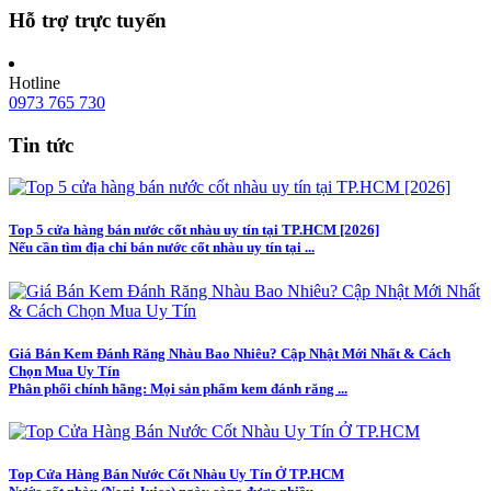
Hỗ trợ trực tuyến
Hotline
0973 765 730
Tin tức
Top 5 cửa hàng bán nước cốt nhàu uy tín tại TP.HCM [2026]
Nếu cần tìm địa chỉ bán nước cốt nhàu uy tín tại ...
Giá Bán Kem Đánh Răng Nhàu Bao Nhiêu? Cập Nhật Mới Nhất & Cách
Chọn Mua Uy Tín
Phân phối chính hãng: Mọi sản phẩm kem đánh răng ...
Top Cửa Hàng Bán Nước Cốt Nhàu Uy Tín Ở TP.HCM