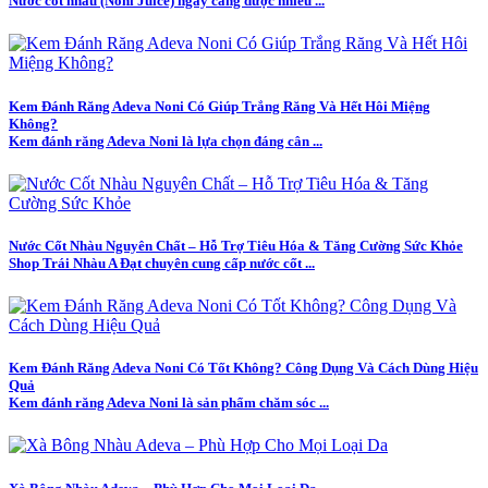
Nước cốt nhàu (Noni Juice) ngày càng được nhiều ...
Kem Đánh Răng Adeva Noni Có Giúp Trắng Răng Và Hết Hôi Miệng
Không?
Kem đánh răng Adeva Noni là lựa chọn đáng cân ...
Nước Cốt Nhàu Nguyên Chất – Hỗ Trợ Tiêu Hóa & Tăng Cường Sức Khỏe
Shop Trái Nhàu A Đạt chuyên cung cấp nước cốt ...
Kem Đánh Răng Adeva Noni Có Tốt Không? Công Dụng Và Cách Dùng Hiệu
Quả
Kem đánh răng Adeva Noni là sản phẩm chăm sóc ...