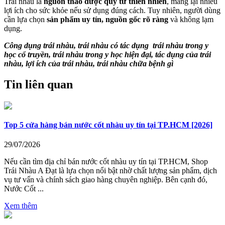
Trái nhàu là
nguồn thảo dược quý từ thiên nhiên
, mang lại nhiều
lợi ích cho sức khỏe nếu sử dụng đúng cách. Tuy nhiên, người dùng
cần lựa chọn
sản phẩm uy tín, nguồn gốc rõ ràng
và không lạm
dụng.
Công dụng trái nhàu, trái nhàu có tác dụng trái nhàu trong y
học cổ truyền, trái nhàu trong y học hiện đại, tác dụng của trái
nhàu, lợi ích của trái nhàu, trái nhàu chữa bệnh gì
Tin liên quan
Top 5 cửa hàng bán nước cốt nhàu uy tín tại TP.HCM [2026]
29/07/2026
Nếu cần tìm địa chỉ bán nước cốt nhàu uy tín tại TP.HCM, Shop
Trái Nhàu A Đạt là lựa chọn nổi bật nhờ chất lượng sản phẩm, dịch
vụ tư vấn và chính sách giao hàng chuyên nghiệp. Bên cạnh đó,
Nước Cốt ...
Xem thêm