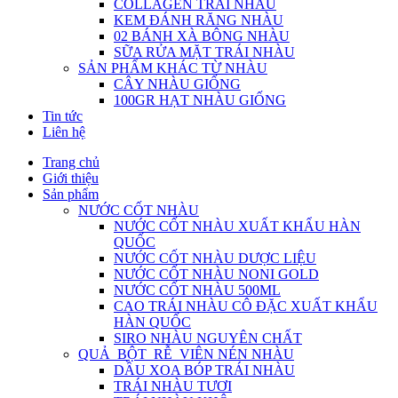
COLLAGEN TRÁI NHÀU
KEM ĐÁNH RĂNG NHÀU
02 BÁNH XÀ BÔNG NHÀU
SỮA RỬA MẶT TRÁI NHÀU
SẢN PHẨM KHÁC TỪ NHÀU
CÂY NHÀU GIỐNG
100GR HẠT NHÀU GIỐNG
Tin tức
Liên hệ
Trang chủ
Giới thiệu
Sản phẩm
NƯỚC CỐT NHÀU
NƯỚC CỐT NHÀU XUẤT KHẨU HÀN
QUỐC
NƯỚC CỐT NHÀU DƯỢC LIỆU
NƯỚC CỐT NHÀU NONI GOLD
NƯỚC CỐT NHÀU 500ML
CAO TRÁI NHÀU CÔ ĐẶC XUẤT KHẨU
HÀN QUỐC
SIRO NHÀU NGUYÊN CHẤT
QUẢ_BỘT_RỄ_VIÊN NÉN NHÀU
DẦU XOA BÓP TRÁI NHÀU
TRÁI NHÀU TƯƠI