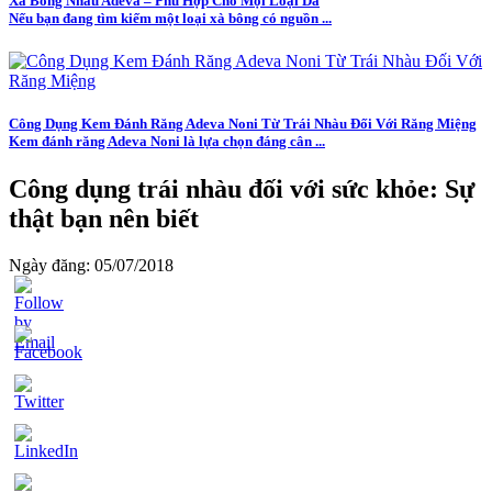
Xà Bông Nhàu Adeva – Phù Hợp Cho Mọi Loại Da
Nếu bạn đang tìm kiếm một loại xà bông có nguồn ...
Công Dụng Kem Đánh Răng Adeva Noni Từ Trái Nhàu Đối Với Răng Miệng
Kem đánh răng Adeva Noni là lựa chọn đáng cân ...
Công dụng trái nhàu đối với sức khỏe: Sự
thật bạn nên biết
Ngày đăng: 05/07/2018