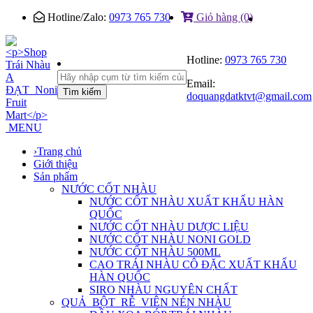
Hotline/Zalo:
0973 765 730
Giỏ hàng (0)
Hotline:
0973 765 730
Email:
Tìm kiếm
doquangdatktvt@gmail.com
MENU
›
Trang chủ
Giới thiệu
Sản phẩm
NƯỚC CỐT NHÀU
NƯỚC CỐT NHÀU XUẤT KHẨU HÀN
QUỐC
NƯỚC CỐT NHÀU DƯỢC LIỆU
NƯỚC CỐT NHÀU NONI GOLD
NƯỚC CỐT NHÀU 500ML
CAO TRÁI NHÀU CÔ ĐẶC XUẤT KHẨU
HÀN QUỐC
SIRO NHÀU NGUYÊN CHẤT
QUẢ_BỘT_RỄ_VIÊN NÉN NHÀU