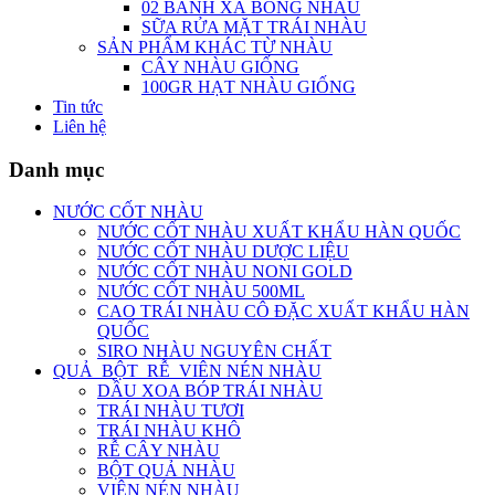
02 BÁNH XÀ BÔNG NHÀU
SỮA RỬA MẶT TRÁI NHÀU
SẢN PHẨM KHÁC TỪ NHÀU
CÂY NHÀU GIỐNG
100GR HẠT NHÀU GIỐNG
Tin tức
Liên hệ
Danh mục
NƯỚC CỐT NHÀU
NƯỚC CỐT NHÀU XUẤT KHẨU HÀN QUỐC
NƯỚC CỐT NHÀU DƯỢC LIỆU
NƯỚC CỐT NHÀU NONI GOLD
NƯỚC CỐT NHÀU 500ML
CAO TRÁI NHÀU CÔ ĐẶC XUẤT KHẨU HÀN
QUỐC
SIRO NHÀU NGUYÊN CHẤT
QUẢ_BỘT_RỄ_VIÊN NÉN NHÀU
DẦU XOA BÓP TRÁI NHÀU
TRÁI NHÀU TƯƠI
TRÁI NHÀU KHÔ
RỄ CÂY NHÀU
BỘT QUẢ NHÀU
VIÊN NÉN NHÀU