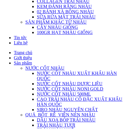
COLLAGEN TRÁI NHÀU
KEM ĐÁNH RĂNG NHÀU
02 BÁNH XÀ BÔNG NHÀU
SỮA RỬA MẶT TRÁI NHÀU
SẢN PHẨM KHÁC TỪ NHÀU
CÂY NHÀU GIỐNG
100GR HẠT NHÀU GIỐNG
Tin tức
Liên hệ
Trang chủ
Giới thiệu
Sản phẩm
NƯỚC CỐT NHÀU
NƯỚC CỐT NHÀU XUẤT KHẨU HÀN
QUỐC
NƯỚC CỐT NHÀU DƯỢC LIỆU
NƯỚC CỐT NHÀU NONI GOLD
NƯỚC CỐT NHÀU 500ML
CAO TRÁI NHÀU CÔ ĐẶC XUẤT KHẨU
HÀN QUỐC
SIRO NHÀU NGUYÊN CHẤT
QUẢ_BỘT_RỄ_VIÊN NÉN NHÀU
DẦU XOA BÓP TRÁI NHÀU
TRÁI NHÀU TƯƠI