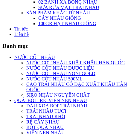
02 BÁNH XÀ BÔNG NHÀU
SỮA RỬA MẶT TRÁI NHÀU
SẢN PHẨM KHÁC TỪ NHÀU
CÂY NHÀU GIỐNG
100GR HẠT NHÀU GIỐNG
Tin tức
Liên hệ
Danh mục
NƯỚC CỐT NHÀU
NƯỚC CỐT NHÀU XUẤT KHẨU HÀN QUỐC
NƯỚC CỐT NHÀU DƯỢC LIỆU
NƯỚC CỐT NHÀU NONI GOLD
NƯỚC CỐT NHÀU 500ML
CAO TRÁI NHÀU CÔ ĐẶC XUẤT KHẨU HÀN
QUỐC
SIRO NHÀU NGUYÊN CHẤT
QUẢ_BỘT_RỄ_VIÊN NÉN NHÀU
DẦU XOA BÓP TRÁI NHÀU
TRÁI NHÀU TƯƠI
TRÁI NHÀU KHÔ
RỄ CÂY NHÀU
BỘT QUẢ NHÀU
VIÊN NÉN NHÀU