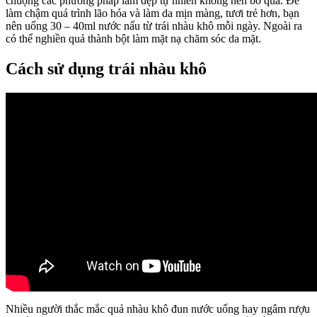
chuộng các phương pháp làm đẹp tự nhiên không nên bỏ qua. Để
làm chậm quá trình lão hóa và làm da mịn màng, tươi trẻ hơn, bạn
nên uống 30 – 40ml nước nấu từ trái nhàu khô mỗi ngày. Ngoài ra
có thể nghiền quả thành bột làm mặt nạ chăm sóc da mặt.
Cách sử dụng trái nhàu khô
Nhiều người thắc mắc quả nhàu khô đun nước uống hay ngâm rượu