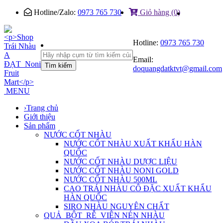
Hotline/Zalo:
0973 765 730
Giỏ hàng (0)
Hotline:
0973 765 730
Email:
Tìm kiếm
doquangdatktvt@gmail.com
MENU
›
Trang chủ
Giới thiệu
Sản phẩm
NƯỚC CỐT NHÀU
NƯỚC CỐT NHÀU XUẤT KHẨU HÀN
QUỐC
NƯỚC CỐT NHÀU DƯỢC LIỆU
NƯỚC CỐT NHÀU NONI GOLD
NƯỚC CỐT NHÀU 500ML
CAO TRÁI NHÀU CÔ ĐẶC XUẤT KHẨU
HÀN QUỐC
SIRO NHÀU NGUYÊN CHẤT
QUẢ_BỘT_RỄ_VIÊN NÉN NHÀU