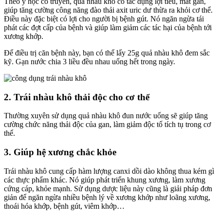
Theo y học cổ truyền, quả nhàu khô có tác dụng lợi tiểu, mát gan,
giúp tăng cường công năng đào thải axit uric dư thừa ra khỏi cơ thể.
Điều này đặc biệt có lợi cho người bị bệnh gút. Nó ngăn ngừa tái
phát các đợt cấp của bệnh và giúp làm giảm các tác hại của bệnh tới
xương khớp.
Để điều trị căn bệnh này, bạn có thể lấy 25g quả nhàu khô đem sắc
kỹ. Gạn nước chia 3 liều đều nhau uống hết trong ngày.
2. Trái nhàu khô thải độc cho cơ thể
Thường xuyên sử dụng quả nhàu khô đun nước uống sẽ giúp tăng
cường chức năng thải độc của gan, làm giảm độc tố tích tụ trong cơ
thể.
3. Giúp hệ xương chắc khỏe
Trái nhàu khô cung cấp hàm lượng canxi dồi dào không thua kém gì
các thực phẩm khác. Nó giúp phát triển khung xương, làm xương
cứng cáp, khỏe mạnh. Sử dụng dược liệu này cũng là giải pháp đơn
giản để ngăn ngừa nhiều bệnh lý về xương khớp như loãng xương,
thoái hóa khớp, bệnh gút, viêm khớp…