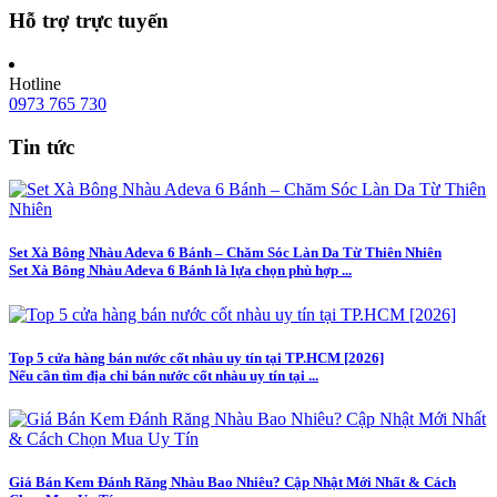
Hỗ trợ trực tuyến
Hotline
0973 765 730
Tin tức
Set Xà Bông Nhàu Adeva 6 Bánh – Chăm Sóc Làn Da Từ Thiên Nhiên
Set Xà Bông Nhàu Adeva 6 Bánh là lựa chọn phù hợp ...
Top 5 cửa hàng bán nước cốt nhàu uy tín tại TP.HCM [2026]
Nếu cần tìm địa chỉ bán nước cốt nhàu uy tín tại ...
Giá Bán Kem Đánh Răng Nhàu Bao Nhiêu? Cập Nhật Mới Nhất & Cách