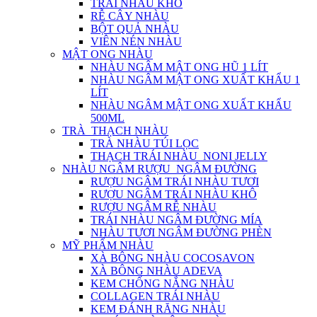
TRÁI NHÀU KHÔ
RỄ CÂY NHÀU
BỘT QUẢ NHÀU
VIÊN NÉN NHÀU
MẬT ONG NHÀU
NHÀU NGÂM MẬT ONG HŨ 1 LÍT
NHÀU NGÂM MẬT ONG XUẤT KHẨU 1
LÍT
NHÀU NGÂM MẬT ONG XUẤT KHẨU
500ML
TRÀ_THẠCH NHÀU
TRÀ NHÀU TÚI LỌC
THẠCH TRÁI NHÀU_NONI JELLY
NHÀU NGÂM RƯỢU_NGÂM ĐƯỜNG
RƯỢU NGÂM TRÁI NHÀU TƯƠI
RƯỢU NGÂM TRÁI NHÀU KHÔ
RƯỢU NGÂM RỄ NHÀU
TRÁI NHÀU NGÂM ĐƯỜNG MÍA
NHÀU TƯƠI NGÂM ĐƯỜNG PHÈN
MỸ PHẨM NHÀU
XÀ BÔNG NHÀU COCOSAVON
XÀ BÔNG NHÀU ADEVA
KEM CHỐNG NẮNG NHÀU
COLLAGEN TRÁI NHÀU
KEM ĐÁNH RĂNG NHÀU