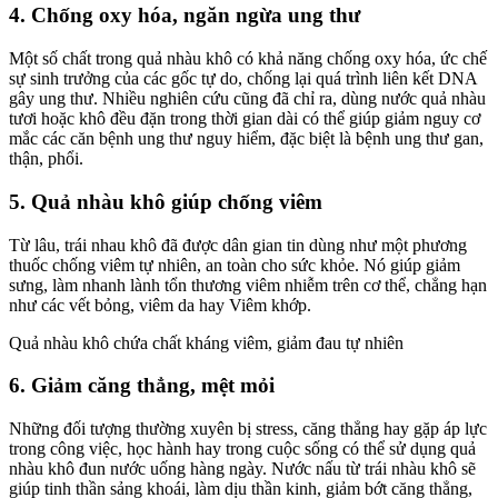
4. Chống oxy hóa, ngăn ngừa ung thư
Một số chất trong quả nhàu khô có khả năng chống oxy hóa, ức chế
sự sinh trưởng của các gốc tự do, chống lại quá trình liên kết DNA
gây ung thư. Nhiều nghiên cứu cũng đã chỉ ra, dùng nước quả nhàu
tươi hoặc khô đều đặn trong thời gian dài có thể giúp giảm nguy cơ
mắc các căn bệnh ung thư nguy hiểm, đặc biệt là bệnh ung thư gan,
thận, phổi.
5. Quả nhàu khô giúp chống viêm
Từ lâu, trái nhau khô đã được dân gian tin dùng như một phương
thuốc chống viêm tự nhiên, an toàn cho sức khỏe. Nó giúp giảm
sưng, làm nhanh lành tổn thương viêm nhiễm trên cơ thể, chẳng hạn
như các vết bỏng, viêm da hay Viêm khớp.
Quả nhàu khô chứa chất kháng viêm, giảm đau tự nhiên
6. Giảm căng thẳng, mệt mỏi
Những đối tượng thường xuyên bị stress, căng thẳng hay gặp áp lực
trong công việc, học hành hay trong cuộc sống có thể sử dụng quả
nhàu khô đun nước uống hàng ngày. Nước nấu từ trái nhàu khô sẽ
giúp tinh thần sảng khoái, làm dịu thần kinh, giảm bớt căng thẳng,