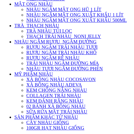
MẬT ONG NHÀU
NHÀU NGÂM MẬT ONG HŨ 1 LÍT
NHÀU NGÂM MẬT ONG XUẤT KHẨU 1 LÍT
NHÀU NGÂM MẬT ONG XUẤT KHẨU 500ML
TRÀ_THẠCH NHÀU
TRÀ NHÀU TÚI LỌC
THẠCH TRÁI NHÀU_NONI JELLY
NHÀU NGÂM RƯỢU_NGÂM ĐƯỜNG
RƯỢU NGÂM TRÁI NHÀU TƯƠI
RƯỢU NGÂM TRÁI NHÀU KHÔ
RƯỢU NGÂM RỄ NHÀU
TRÁI NHÀU NGÂM ĐƯỜNG MÍA
NHÀU TƯƠI NGÂM ĐƯỜNG PHÈN
MỸ PHẨM NHÀU
XÀ BÔNG NHÀU COCOSAVON
XÀ BÔNG NHÀU ADEVA
KEM CHỐNG NẮNG NHÀU
COLLAGEN TRÁI NHÀU
KEM ĐÁNH RĂNG NHÀU
02 BÁNH XÀ BÔNG NHÀU
SỮA RỬA MẶT TRÁI NHÀU
SẢN PHẨM KHÁC TỪ NHÀU
CÂY NHÀU GIỐNG
100GR HẠT NHÀU GIỐNG