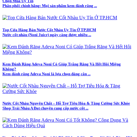
Chọn Mua Uy Tín
Phân phối chính hãng: Mọi sản phẩm kem đánh răng ...
Top Cửa Hàng Bán Nước Cốt Nhàu Uy Tín Ở TP.HCM
Nước cốt nhàu (Noni Juice) ngày càng được nhiều ...
Kem Đánh Răng Adeva Noni Có Giúp Trắng Răng Và Hết Hôi Miệng
Không?
Kem đánh răng Adeva Noni là lựa chọn đáng cân ...
Nước Cốt Nhàu Nguyên Chất – Hỗ Trợ Tiêu Hóa & Tăng Cường Sức Khỏe
Shop Trái Nhàu A Đạt chuyên cung cấp nước cốt ...