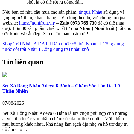
phút là có thể rót ra uống dần.
Nếu bạn có nhu cầu mua các sản phẩm
từ quả Nhàu
sử dụng và
tặng người thân, khách hàng…Vui lòng liên hệ với chúng tôi qua
website:
https://nonifruit.vn/
–
Zalo 0973 765 730
để có thể mua
được hơn 30 sản phẩm chiết xuất từ quả
Nhàu ( Noni fruit )
tốt cho
sức khỏe và sắc đẹp. Xin chân thành cảm ơn!
Shop Trái Nhàu A ĐẠT I Bán nước cốt trái Nhàu I Công dụng
nước cốt trái Nhàu I Công dụng trái nhàu khô
Tin liên quan
Set Xà Bông Nhàu Adeva 6 Bánh – Chăm Sóc Làn Da Từ
Thiên Nhiên
07/08/2026
Set Xà Bông Nhàu Adeva 6 Bánh là lựa chọn phù hợp cho những
ai yêu thích các sản phẩm chăm sóc da từ thiên nhiên. Với nhiều
mùi hương khác nhau, khả năng làm sạch dịu nhẹ và hỗ trợ duy trì
độ ẩm cho ...