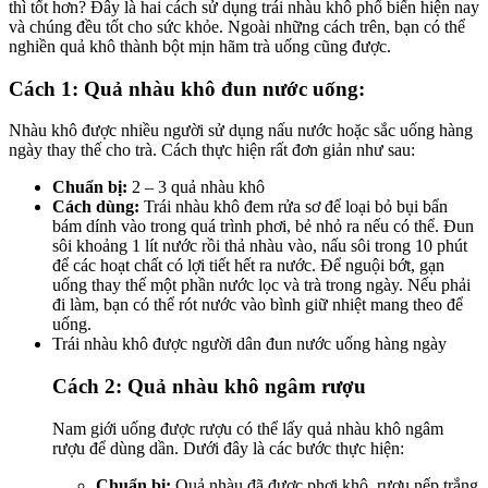
thì tốt hơn? Đây là hai cách sử dụng trái nhàu khô phổ biến hiện nay
và chúng đều tốt cho sức khỏe. Ngoài những cách trên, bạn có thể
nghiền quả khô thành bột mịn hãm trà uống cũng được.
Cách 1: Quả nhàu khô đun nước uống:
Nhàu khô được nhiều người sử dụng nấu nước hoặc sắc uống hàng
ngày thay thế cho trà. Cách thực hiện rất đơn giản như sau:
Chuẩn bị:
2 – 3 quả nhàu khô
Cách dùng:
Trái nhàu khô đem rửa sơ để loại bỏ bụi bẩn
bám dính vào trong quá trình phơi, bẻ nhỏ ra nếu có thể. Đun
sôi khoảng 1 lít nước rồi thả nhàu vào, nấu sôi trong 10 phút
để các hoạt chất có lợi tiết hết ra nước. Để nguội bớt, gạn
uống thay thế một phần nước lọc và trà trong ngày. Nếu phải
đi làm, bạn có thể rót nước vào bình giữ nhiệt mang theo để
uống.
Trái nhàu khô được người dân đun nước uống hàng ngày
Cách 2: Quả nhàu khô ngâm rượu
Nam giới uống được rượu có thể lấy quả nhàu khô ngâm
rượu để dùng dần. Dưới đây là các bước thực hiện:
Chuẩn bị:
Quả nhàu đã được phơi khô, rượu nếp trắng