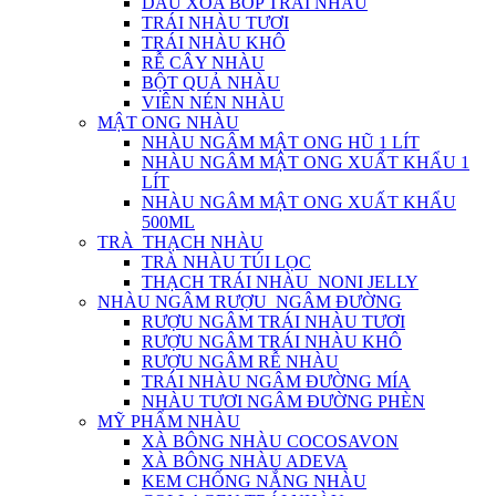
DẦU XOA BÓP TRÁI NHÀU
TRÁI NHÀU TƯƠI
TRÁI NHÀU KHÔ
RỄ CÂY NHÀU
BỘT QUẢ NHÀU
VIÊN NÉN NHÀU
MẬT ONG NHÀU
NHÀU NGÂM MẬT ONG HŨ 1 LÍT
NHÀU NGÂM MẬT ONG XUẤT KHẨU 1
LÍT
NHÀU NGÂM MẬT ONG XUẤT KHẨU
500ML
TRÀ_THẠCH NHÀU
TRÀ NHÀU TÚI LỌC
THẠCH TRÁI NHÀU_NONI JELLY
NHÀU NGÂM RƯỢU_NGÂM ĐƯỜNG
RƯỢU NGÂM TRÁI NHÀU TƯƠI
RƯỢU NGÂM TRÁI NHÀU KHÔ
RƯỢU NGÂM RỄ NHÀU
TRÁI NHÀU NGÂM ĐƯỜNG MÍA
NHÀU TƯƠI NGÂM ĐƯỜNG PHÈN
MỸ PHẨM NHÀU
XÀ BÔNG NHÀU COCOSAVON
XÀ BÔNG NHÀU ADEVA
KEM CHỐNG NẮNG NHÀU