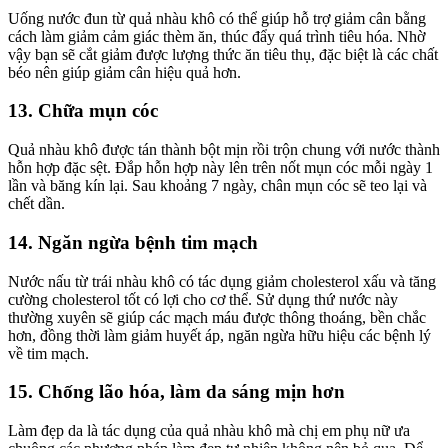
Uống nước đun từ quả nhàu khô có thể giúp hỗ trợ giảm cân bằng
cách làm giảm cảm giác thèm ăn, thúc đẩy quá trình tiêu hóa. Nhờ
vậy bạn sẽ cắt giảm được lượng thức ăn tiêu thụ, đặc biệt là các chất
béo nên giúp giảm cân hiệu quả hơn.
13. Chữa mụn cóc
Quả nhàu khô được tán thành bột mịn rồi trộn chung với nước thành
hỗn hợp đặc sệt. Đắp hỗn hợp này lên trên nốt mụn cóc mỗi ngày 1
lần và băng kín lại. Sau khoảng 7 ngày, chân mụn cóc sẽ teo lại và
chết dần.
14. Ngăn ngừa bệnh tim mạch
Nước nấu từ trái nhàu khô có tác dụng giảm cholesterol xấu và tăng
cường cholesterol tốt có lợi cho cơ thể. Sử dụng thứ nước này
thường xuyên sẽ giúp các mạch máu được thông thoáng, bền chắc
hơn, đồng thời làm giảm huyết áp, ngăn ngừa hữu hiệu các bệnh lý
về tim mạch.
15. Chống lão hóa, làm da sáng mịn hơn
Làm đẹp da là tác dụng của quả nhàu khô mà chị em phụ nữ ưa