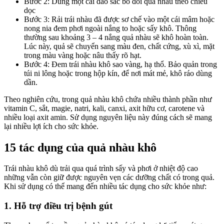
Bước 2: Dùng một cái dao sắc bổ đôi quả nhàu theo chiều
dọc
Bước 3: Rải trái nhàu đã được sơ chế vào một cái mâm hoặc
nong nia đem phơi ngoài nắng to hoặc sấy khô. Thông
thường sau khoảng 3 – 4 nắng quả nhàu sẽ khô hoàn toàn.
Lúc này, quả sẽ chuyển sang màu đen, chất cứng, xù xì, mặt
trong màu vàng hoặc nâu thấy rõ hạt.
Bước 4: Đem trái nhàu khô sao vàng, hạ thổ. Bảo quản trong
túi ni lông hoặc trong hộp kín, để nơi mát mẻ, khô ráo dùng
dần.
Theo nghiên cứu, trong quả nhàu khô chứa nhiều thành phần như
vitamin C, sắt, magie, natri, kali, canxi, axit hữu cơ, carotene và
nhiều loại axit amin. Sử dụng nguyên liệu này đúng cách sẽ mang
lại nhiều lợi ích cho sức khỏe.
15 tác dụng của quả nhàu khô
Trái nhàu khô dù trải qua quá trình sấy và phơi ở nhiệt độ cao
những vẫn còn giữ được nguyên vẹn các dưỡng chất có trong quả.
Khi sử dụng có thể mang đến nhiều tác dụng cho sức khỏe như:
1. Hỗ trợ điều trị bệnh gút