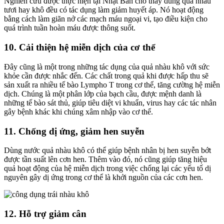
Nghiên cứu được thực hiện tại Nhật Bản cho thấy dùng quả nhàu
tươi hay khô đều có tác dụng làm giảm huyết áp. Nó hoạt động
bằng cách làm giãn nở các mạch máu ngoại vi, tạo điều kiện cho
quá trình tuần hoàn máu được thông suốt.
10. Cải thiện hệ miễn dịch của cơ thể
Đây cũng là một trong những tác dụng của quả nhàu khô với sức
khỏe cần được nhắc đến. Các chất trong quả khi được hấp thu sẽ
sản xuất ra nhiều tế bào Lympho T trong cơ thể, tăng cường hệ miễn
dịch. Chúng là một phân lớp của bạch cầu, được mệnh danh là
những tế bào sát thủ, giúp tiêu diệt vi khuẩn, virus hay các tác nhân
gây bệnh khác khi chúng xâm nhập vào cơ thể.
11. Chống dị ứng, giảm hen suyễn
Dùng nước quả nhàu khô có thể giúp bệnh nhân bị hen suyễn bớt
được tần suất lên cơn hen. Thêm vào đó, nó cũng giúp tăng hiệu
quả hoạt động của hệ miễn dịch trong việc chống lại các yếu tố dị
nguyên gây dị ứng trong cơ thể là khởi nguồn của các cơn hen.
12. Hỗ trợ giảm cân