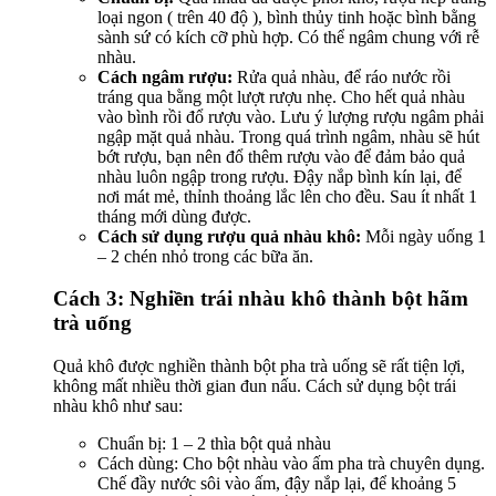
loại ngon ( trên 40 độ ), bình thủy tinh hoặc bình bằng
sành sứ có kích cỡ phù hợp. Có thể ngâm chung với rễ
nhàu.
Cách ngâm rượu:
Rửa quả nhàu, để ráo nước rồi
tráng qua bằng một lượt rượu nhẹ. Cho hết quả nhàu
vào bình rồi đổ rượu vào. Lưu ý lượng rượu ngâm phải
ngập mặt quả nhàu. Trong quá trình ngâm, nhàu sẽ hút
bớt rượu, bạn nên đổ thêm rượu vào để đảm bảo quả
nhàu luôn ngập trong rượu. Đậy nắp bình kín lại, để
nơi mát mẻ, thỉnh thoảng lắc lên cho đều. Sau ít nhất 1
tháng mới dùng được.
Cách sử dụng rượu quả nhàu khô:
Mỗi ngày uống 1
– 2 chén nhỏ trong các bữa ăn.
Cách 3: Nghiền trái nhàu khô thành bột hãm
trà uống
Quả khô được nghiền thành bột pha trà uống sẽ rất tiện lợi,
không mất nhiều thời gian đun nấu. Cách sử dụng bột trái
nhàu khô như sau:
Chuẩn bị: 1 – 2 thìa bột quả nhàu
Cách dùng: Cho bột nhàu vào ấm pha trà chuyên dụng.
Chế đầy nước sôi vào ấm, đậy nắp lại, để khoảng 5