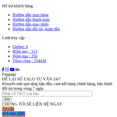
Hỗ trợ khách hàng
Hướng dẫn mua hàng
Hướng dẫn thanh toán
Hướng dẫn giao nhận
Hướng dẫn đổi trả, hoàn tiền
Lượt truy cập
Online: 0
Hôm nay : 313
Hôm qua : 356
Tổng cộng : 354430
Fanpage
ĐỂ LẠI SỐ ZALO TƯ VẤN 24/7
Khuyến mãi quà tặng hấp dẫn, cam kết hàng chính hãng, bảo hành
đổi trả trong vòng 7 ngày
CHÚNG TÔI SẼ LIÊN HỆ NGAY
Tư vấn
033 644 3085