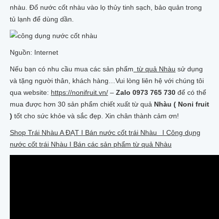
nhàu. Đổ nước cốt nhàu vào lọ thủy tinh sạch, bảo quản trong
tủ lạnh để dùng dần.
Nguồn: Internet
Nếu bạn có nhu cầu mua các sản phẩm
từ quả Nhàu
sử dụng
và tặng người thân, khách hàng…Vui lòng liên hệ với chúng tôi
qua website:
https://nonifruit.vn/
–
Zalo 0973 765 730
để có thể
mua được hơn 30 sản phẩm chiết xuất từ quả
Nhàu ( Noni fruit
)
tốt cho sức khỏe và sắc đẹp. Xin chân thành cảm ơn!
Shop Trái Nhàu A ĐẠT I Bán nước cốt trái Nhàu I Công dụng
nước cốt trái Nhàu I Bán các sản phẩm từ quả Nhàu