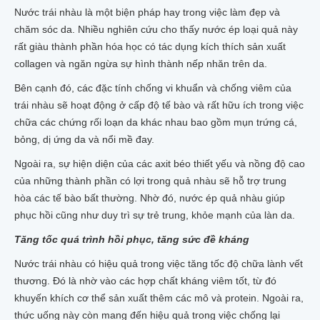
Nước trái nhàu là một biện pháp hay trong việc làm đẹp và
chăm sóc da. Nhiều nghiên cứu cho thấy nước ép loại quả này
rất giàu thành phần hóa học có tác dụng kích thích sản xuất
collagen và ngăn ngừa sự hình thành nếp nhăn trên da.
Bên cạnh đó, các đặc tính chống vi khuẩn và chống viêm của
trái nhàu sẽ hoạt động ở cấp độ tế bào và rất hữu ích trong việc
chữa các chứng rối loạn da khác nhau bao gồm mụn trứng cá,
bỏng, dị ứng da và nổi mề đay.
Ngoài ra, sự hiện diện của các axit béo thiết yếu và nồng độ cao
của những thành phần có lợi trong quả nhàu sẽ hỗ trợ trung
hòa các tế bào bất thường. Nhờ đó, nước ép quả nhàu giúp
phục hồi cũng như duy trì sự trẻ trung, khỏe mạnh của làn da.
Tăng tốc quá trình hồi phục, tăng sức đề kháng
Nước trái nhàu có hiệu quả trong việc tăng tốc độ chữa lành vết
thương. Đó là nhờ vào các hợp chất kháng viêm tốt, từ đó
khuyến khích cơ thể sản xuất thêm các mô và protein. Ngoài ra,
thức uống này còn mang đến hiệu quả trong việc chống lại