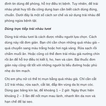
đình tin dùng để phòng, hỗ trợ điều trị bệnh. Tuy nhiên, để trái
nhàu phát huy tối đa công dụng bạn cần biết cách dùng đúng,
chuẩn. Dưới đây là một số cách sơ chế và sử dụng trái nhàu để
phòng ngừa bệnh tật.
Dùng trực tiếp trái nhàu tươi
Dùng trái nhàu tươi là cách được nhiều người lựa chọn. Cách
dùng này rất đơn giản. Bạn chỉ cần chọn những quả nhàu già –
quả chuyển sang màu trắng hoặc hơi ngả vàng. Rửa sạch rồi
chấm muối ăn. Hoặc cũng có thể đem trái nhàu già nướng chín
rồi ăn để hỗ trợ điều trị kiết lị, ho, hen và cảm. Bài thuốc đơn
giản này cũng rất tốt với những người bị tiểu đường hoặc phù
nhẹ do tim mạch.
Chị em phụ nữ có thể trị mụn bằng quả nhàu già. Chỉ cần cắt
1/2 trái nhàu, rửa sạch, cắt lát, đắp lên vùng da bị mụn cóc.
Dùng gạc băng kín lại, để khoảng 1 – 2 giờ. Ngày thực hiện
khoảng 2 – 3 lần để nốt mụn mau lành, nhanh lên da non và
hạn chế để lại sẹo.