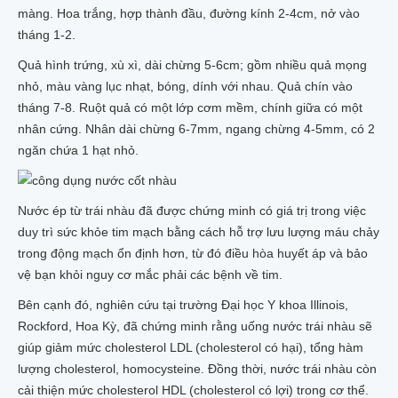
màng. Hoa trắng, hợp thành đầu, đường kính 2-4cm, nở vào
tháng 1-2.
Quả hình trứng, xù xì, dài chừng 5-6cm; gồm nhiều quả mọng
nhỏ, màu vàng lục nhạt, bóng, dính với nhau. Quả chín vào
tháng 7-8. Ruột quả có một lớp cơm mề
m
, chính giữa có một
nhân cứng. Nhân dài chừng 6-7mm, ngang chừng 4-5mm, có 2
ngăn chứa 1 hạt nhỏ
.
Nước ép từ trái nhàu đã được chứng minh có giá trị trong việc
duy trì sức khỏe tim mạch bằng cách hỗ trợ lưu lượng máu chảy
trong động mạch ổn định hơn, từ đó điều hòa huyết áp và bảo
vệ bạn khỏi nguy cơ mắc phải các bệnh về tim.
Bên cạnh đó, nghiên cứu tại trường Đại học Y khoa Illinois,
Rockford, Hoa Kỳ, đã chứng minh rằng uống nước trái nhàu sẽ
giúp giảm mức cholesterol LDL (cholesterol có hại), tổng hàm
lượng cholesterol, homocysteine. Đồng thời, nước trái nhàu còn
cải thiện mức cholesterol HDL (cholesterol có lợi) trong cơ thể.