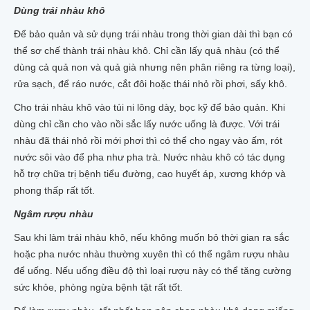
Dùng trái nhàu khô
Để bảo quản và sử dụng trái nhàu trong thời gian dài thì bạn có
thể sơ chế thành trái nhàu khô. Chỉ cần lấy quả nhàu (có thể
dùng cả quả non và quả già nhưng nên phân riêng ra từng loại),
rửa sạch, để ráo nước, cắt đôi hoặc thái nhỏ rồi phơi, sấy khô.
Cho trái nhàu khô vào túi ni lông dày, bọc kỹ để bảo quản. Khi
dùng chỉ cần cho vào nồi sắc lấy nước uống là được. Với trái
nhàu đã thái nhỏ rồi mới phơi thì có thể cho ngay vào ấm, rót
nước sôi vào để pha như pha trà. Nước nhàu khô có tác dụng
hỗ trợ chữa trị bệnh tiểu đường, cao huyết áp, xương khớp và
phong thấp rất tốt.
Ngâm rượu nhàu
Sau khi làm trái nhàu khô, nếu không muốn bỏ thời gian ra sắc
hoặc pha nước nhàu thường xuyên thì có thể ngâm rượu nhàu
để uống. Nếu uống điều độ thì loại rượu này có thể tăng cường
sức khỏe, phòng ngừa bệnh tật rất tốt.