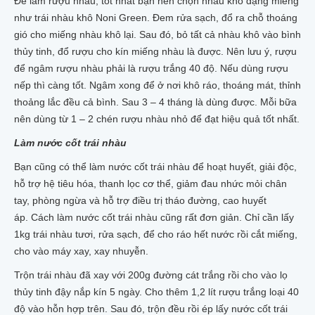
Để làm rượu nhàu, tốt nhất bạn nên chọn nhàu khô dạng miếng
như trái nhàu khô Noni Green. Đem rửa sạch, đổ ra chỗ thoáng
gió cho miếng nhàu khô lại. Sau đó, bỏ tất cả nhàu khô vào bình
thủy tinh, đổ rượu cho kín miếng nhàu là được. Nên lưu ý, rượu
để ngâm rượu nhàu phải là rượu trắng 40 độ. Nếu dùng rượu
nếp thì càng tốt. Ngâm xong để ở nơi khô ráo, thoáng mát, thỉnh
thoảng lắc đều cả bình. Sau 3 – 4 tháng là dùng được. Mỗi bữa
nên dùng từ 1 – 2 chén rượu nhàu nhỏ để đạt hiệu quả tốt nhất.
Làm nước cốt trái nhàu
Bạn cũng có thể làm nước cốt trái nhàu để hoạt huyết, giải độc,
hỗ trợ hệ tiêu hóa, thanh lọc cơ thể, giảm đau nhức mỏi chân
tay, phòng ngừa và hỗ trợ điều trị tháo đường, cao huyết
áp. Cách làm nước cốt trái nhàu cũng rất đơn giản. Chỉ cần lấy
1kg trái nhàu tươi, rửa sạch, để cho ráo hết nước rồi cắt miếng,
cho vào máy xay, xay nhuyễn.
Trộn trái nhàu đã xay với 200g đường cát trắng rồi cho vào lọ
thủy tinh đậy nắp kín 5 ngày. Cho thêm 1,2 lít rượu trắng loại 40
độ vào hỗn hợp trên. Sau đó, trộn đều rồi ép lấy nước cốt trái