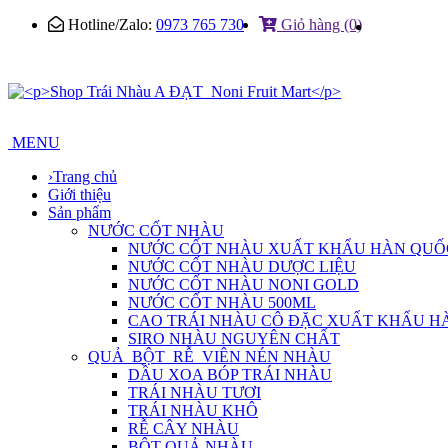
Hotline/Zalo:
0973 765 730
Giỏ hàng (0)
MENU
›
Trang chủ
Giới thiệu
Sản phẩm
NƯỚC CỐT NHÀU
NƯỚC CỐT NHÀU XUẤT KHẨU HÀN QUỐ
NƯỚC CỐT NHÀU DƯỢC LIỆU
NƯỚC CỐT NHÀU NONI GOLD
NƯỚC CỐT NHÀU 500ML
CAO TRÁI NHÀU CÔ ĐẶC XUẤT KHẨU H
SIRO NHÀU NGUYÊN CHẤT
QUẢ_BỘT_RỄ_VIÊN NÉN NHÀU
DẦU XOA BÓP TRÁI NHÀU
TRÁI NHÀU TƯƠI
TRÁI NHÀU KHÔ
RỄ CÂY NHÀU
BỘT QUẢ NHÀU