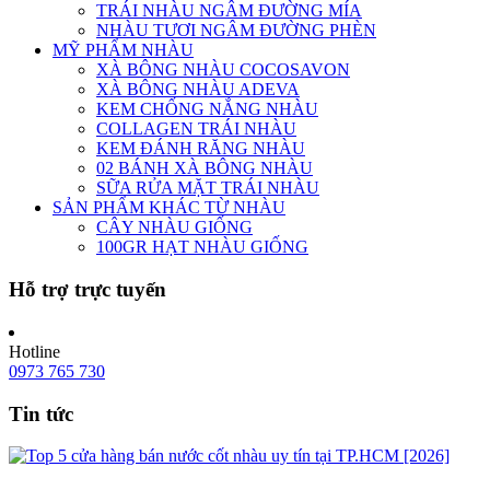
TRÁI NHÀU NGÂM ĐƯỜNG MÍA
NHÀU TƯƠI NGÂM ĐƯỜNG PHÈN
MỸ PHẨM NHÀU
XÀ BÔNG NHÀU COCOSAVON
XÀ BÔNG NHÀU ADEVA
KEM CHỐNG NẮNG NHÀU
COLLAGEN TRÁI NHÀU
KEM ĐÁNH RĂNG NHÀU
02 BÁNH XÀ BÔNG NHÀU
SỮA RỬA MẶT TRÁI NHÀU
SẢN PHẨM KHÁC TỪ NHÀU
CÂY NHÀU GIỐNG
100GR HẠT NHÀU GIỐNG
Hỗ trợ trực tuyến
Hotline
0973 765 730
Tin tức