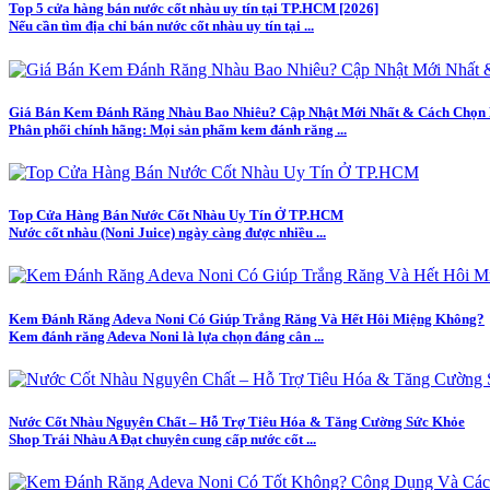
Top 5 cửa hàng bán nước cốt nhàu uy tín tại TP.HCM [2026]
Nếu cần tìm địa chỉ bán nước cốt nhàu uy tín tại ...
Giá Bán Kem Đánh Răng Nhàu Bao Nhiêu? Cập Nhật Mới Nhất & Cách Chọn
Phân phối chính hãng: Mọi sản phẩm kem đánh răng ...
Top Cửa Hàng Bán Nước Cốt Nhàu Uy Tín Ở TP.HCM
Nước cốt nhàu (Noni Juice) ngày càng được nhiều ...
Kem Đánh Răng Adeva Noni Có Giúp Trắng Răng Và Hết Hôi Miệng Không?
Kem đánh răng Adeva Noni là lựa chọn đáng cân ...
Nước Cốt Nhàu Nguyên Chất – Hỗ Trợ Tiêu Hóa & Tăng Cường Sức Khỏe
Shop Trái Nhàu A Đạt chuyên cung cấp nước cốt ...