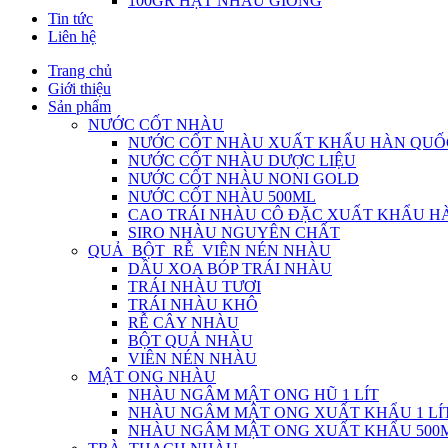
100GR HẠT NHÀU GIỐNG
Tin tức
Liên hệ
Trang chủ
Giới thiệu
Sản phẩm
NƯỚC CỐT NHÀU
NƯỚC CỐT NHÀU XUẤT KHẨU HÀN QUỐ
NƯỚC CỐT NHÀU DƯỢC LIỆU
NƯỚC CỐT NHÀU NONI GOLD
NƯỚC CỐT NHÀU 500ML
CAO TRÁI NHÀU CÔ ĐẶC XUẤT KHẨU H
SIRO NHÀU NGUYÊN CHẤT
QUẢ_BỘT_RỄ_VIÊN NÉN NHÀU
DẦU XOA BÓP TRÁI NHÀU
TRÁI NHÀU TƯƠI
TRÁI NHÀU KHÔ
RỄ CÂY NHÀU
BỘT QUẢ NHÀU
VIÊN NÉN NHÀU
MẬT ONG NHÀU
NHÀU NGÂM MẬT ONG HŨ 1 LÍT
NHÀU NGÂM MẬT ONG XUẤT KHẨU 1 LÍ
NHÀU NGÂM MẬT ONG XUẤT KHẨU 500