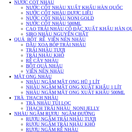
NƯỚC CỐT NHÀU
NƯỚC CỐT NHÀU XUẤT KHẨU HÀN QUỐC
NƯỚC CỐT NHÀU DƯỢC LIỆU
NƯỚC CỐT NHÀU NONI GOLD
NƯỚC CỐT NHÀU 500ML
CAO TRÁI NHÀU CÔ ĐẶC XUẤT KHẨU HÀN Q
SIRO NHÀU NGUYÊN CHẤT
QUẢ_BỘT_RỄ_VIÊN NÉN NHÀU
DẦU XOA BÓP TRÁI NHÀU
TRÁI NHÀU TƯƠI
TRÁI NHÀU KHÔ
RỄ CÂY NHÀU
BỘT QUẢ NHÀU
VIÊN NÉN NHÀU
MẬT ONG NHÀU
NHÀU NGÂM MẬT ONG HŨ 1 LÍT
NHÀU NGÂM MẬT ONG XUẤT KHẨU 1 LÍT
NHÀU NGÂM MẬT ONG XUẤT KHẨU 500ML
TRÀ_THẠCH NHÀU
TRÀ NHÀU TÚI LỌC
THẠCH TRÁI NHÀU_NONI JELLY
NHÀU NGÂM RƯỢU_NGÂM ĐƯỜNG
RƯỢU NGÂM TRÁI NHÀU TƯƠI
RƯỢU NGÂM TRÁI NHÀU KHÔ
RƯỢU NGÂM RỄ NHÀU