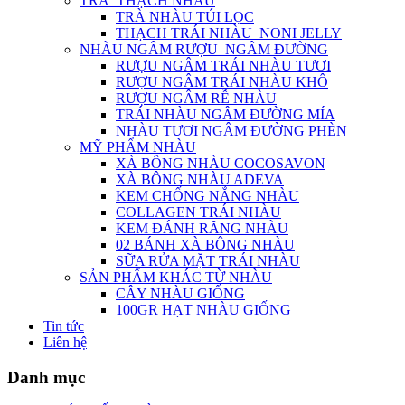
TRÀ_THẠCH NHÀU
TRÀ NHÀU TÚI LỌC
THẠCH TRÁI NHÀU_NONI JELLY
NHÀU NGÂM RƯỢU_NGÂM ĐƯỜNG
RƯỢU NGÂM TRÁI NHÀU TƯƠI
RƯỢU NGÂM TRÁI NHÀU KHÔ
RƯỢU NGÂM RỄ NHÀU
TRÁI NHÀU NGÂM ĐƯỜNG MÍA
NHÀU TƯƠI NGÂM ĐƯỜNG PHÈN
MỸ PHẨM NHÀU
XÀ BÔNG NHÀU COCOSAVON
XÀ BÔNG NHÀU ADEVA
KEM CHỐNG NẮNG NHÀU
COLLAGEN TRÁI NHÀU
KEM ĐÁNH RĂNG NHÀU
02 BÁNH XÀ BÔNG NHÀU
SỮA RỬA MẶT TRÁI NHÀU
SẢN PHẨM KHÁC TỪ NHÀU
CÂY NHÀU GIỐNG
100GR HẠT NHÀU GIỐNG
Tin tức
Liên hệ
Danh mục