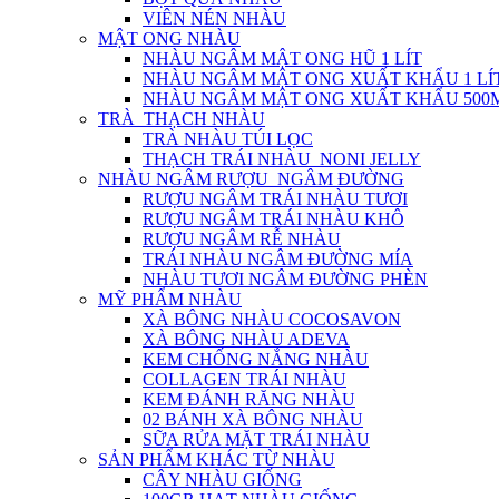
VIÊN NÉN NHÀU
MẬT ONG NHÀU
NHÀU NGÂM MẬT ONG HŨ 1 LÍT
NHÀU NGÂM MẬT ONG XUẤT KHẨU 1 LÍ
NHÀU NGÂM MẬT ONG XUẤT KHẨU 500
TRÀ_THẠCH NHÀU
TRÀ NHÀU TÚI LỌC
THẠCH TRÁI NHÀU_NONI JELLY
NHÀU NGÂM RƯỢU_NGÂM ĐƯỜNG
RƯỢU NGÂM TRÁI NHÀU TƯƠI
RƯỢU NGÂM TRÁI NHÀU KHÔ
RƯỢU NGÂM RỄ NHÀU
TRÁI NHÀU NGÂM ĐƯỜNG MÍA
NHÀU TƯƠI NGÂM ĐƯỜNG PHÈN
MỸ PHẨM NHÀU
XÀ BÔNG NHÀU COCOSAVON
XÀ BÔNG NHÀU ADEVA
KEM CHỐNG NẮNG NHÀU
COLLAGEN TRÁI NHÀU
KEM ĐÁNH RĂNG NHÀU
02 BÁNH XÀ BÔNG NHÀU
SỮA RỬA MẶT TRÁI NHÀU
SẢN PHẨM KHÁC TỪ NHÀU
CÂY NHÀU GIỐNG