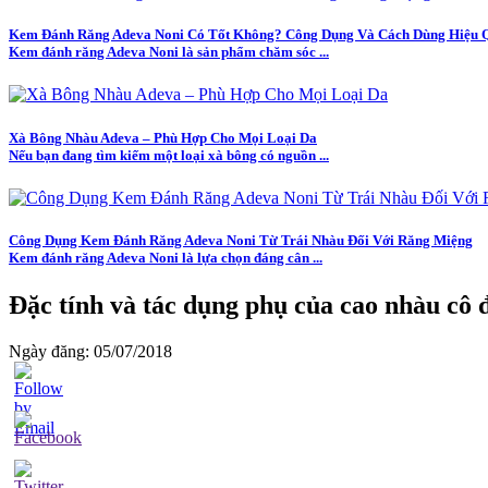
Kem Đánh Răng Adeva Noni Có Tốt Không? Công Dụng Và Cách Dùng Hiệu 
Kem đánh răng Adeva Noni là sản phẩm chăm sóc ...
Xà Bông Nhàu Adeva – Phù Hợp Cho Mọi Loại Da
Nếu bạn đang tìm kiếm một loại xà bông có nguồn ...
Công Dụng Kem Đánh Răng Adeva Noni Từ Trái Nhàu Đối Với Răng Miệng
Kem đánh răng Adeva Noni là lựa chọn đáng cân ...
Đặc tính và tác dụng phụ của cao nhàu cô 
Ngày đăng: 05/07/2018