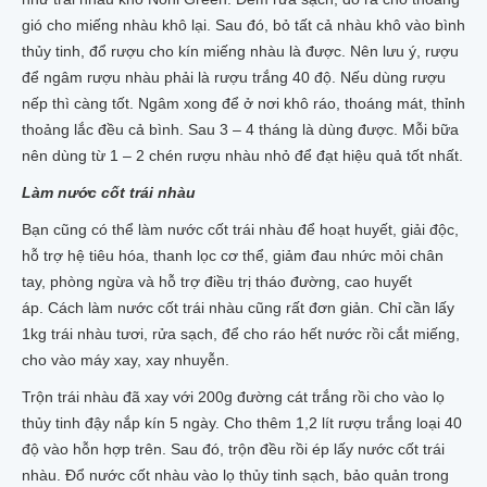
gió cho miếng nhàu khô lại. Sau đó, bỏ tất cả nhàu khô vào bình
thủy tinh, đổ rượu cho kín miếng nhàu là được. Nên lưu ý, rượu
để ngâm rượu nhàu phải là rượu trắng 40 độ. Nếu dùng rượu
nếp thì càng tốt. Ngâm xong để ở nơi khô ráo, thoáng mát, thỉnh
thoảng lắc đều cả bình. Sau 3 – 4 tháng là dùng được. Mỗi bữa
nên dùng từ 1 – 2 chén rượu nhàu nhỏ để đạt hiệu quả tốt nhất.
Làm nước cốt trái nhàu
Bạn cũng có thể làm nước cốt trái nhàu để hoạt huyết, giải độc,
hỗ trợ hệ tiêu hóa, thanh lọc cơ thể, giảm đau nhức mỏi chân
tay, phòng ngừa và hỗ trợ điều trị tháo đường, cao huyết
áp. Cách làm nước cốt trái nhàu cũng rất đơn giản. Chỉ cần lấy
1kg trái nhàu tươi, rửa sạch, để cho ráo hết nước rồi cắt miếng,
cho vào máy xay, xay nhuyễn.
Trộn trái nhàu đã xay với 200g đường cát trắng rồi cho vào lọ
thủy tinh đậy nắp kín 5 ngày. Cho thêm 1,2 lít rượu trắng loại 40
độ vào hỗn hợp trên. Sau đó, trộn đều rồi ép lấy nước cốt trái
nhàu. Đổ nước cốt nhàu vào lọ thủy tinh sạch, bảo quản trong