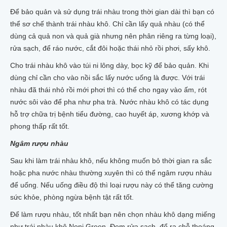
Để bảo quản và sử dụng trái nhàu trong thời gian dài thì bạn có
thể sơ chế thành trái nhàu khô. Chỉ cần lấy quả nhàu (có thể
dùng cả quả non và quả già nhưng nên phân riêng ra từng loại),
rửa sạch, để ráo nước, cắt đôi hoặc thái nhỏ rồi phơi, sấy khô.
Cho trái nhàu khô vào túi ni lông dày, bọc kỹ để bảo quản. Khi
dùng chỉ cần cho vào nồi sắc lấy nước uống là được. Với trái
nhàu đã thái nhỏ rồi mới phơi thì có thể cho ngay vào ấm, rót
nước sôi vào để pha như pha trà. Nước nhàu khô có tác dụng
hỗ trợ chữa trị bệnh tiểu đường, cao huyết áp, xương khớp và
phong thấp rất tốt.
Ngâm rượu nhàu
Sau khi làm trái nhàu khô, nếu không muốn bỏ thời gian ra sắc
hoặc pha nước nhàu thường xuyên thì có thể ngâm rượu nhàu
để uống. Nếu uống điều độ thì loại rượu này có thể tăng cường
sức khỏe, phòng ngừa bệnh tật rất tốt.
Để làm rượu nhàu, tốt nhất bạn nên chọn nhàu khô dạng miếng
như trái nhàu khô Noni Green. Đem rửa sạch, đổ ra chỗ thoáng