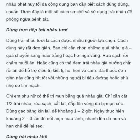
nhàu phát huy tối đa công dụng bạn cần biết cách dùng đúng,
chuẩn. Dưới đây là một số cách sơ chế và sử dụng trái nhàu để
phòng ngừa bệnh tật.
Dùng trực tiếp trái nhàu tươi
Dùng trái nhàu tươi là cách được nhiều người lựa chọn. Cách
dùng này rất đơn giản. Bạn chỉ cần chọn những quả nhàu già –
quả chuyển sang màu trắng hoặc hơi ngả vàng. Rửa sạch rồi
chấm muối ăn. Hoặc cũng có thể đem trái nhàu già nướng chín
rồi ăn để hỗ trợ điều trị kiết lị, ho, hen và cảm. Bài thuốc đơn
giản này cũng rất tốt với những người bị tiểu đường hoặc phù
nhẹ do tim mạch.
Chị em phụ nữ có thể trị mụn bằng quả nhàu già. Chỉ cần cắt
1/2 trái nhàu, rửa sạch, cắt lát, đắp lên vùng da bị mụn cóc.
Dùng gạc băng kín lại, để khoảng 1 – 2 giờ. Ngày thực hiện
khoảng 2 – 3 lần để nốt mụn mau lành, nhanh lên da non và
hạn chế để lại sẹo.
Dùng trái nhàu khô