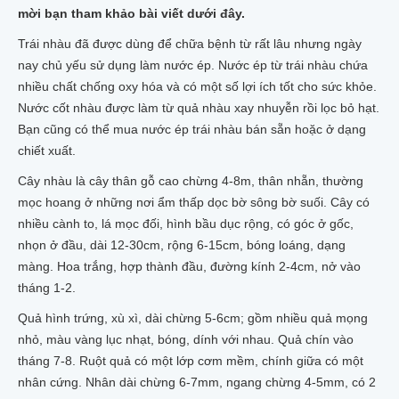
mời bạn tham khảo bài viết dưới đây.
RỄ CÂY NHÀU
BỘT QUẢ NHÀU
Trái nhàu đã được dùng để chữa bệnh từ rất lâu nhưng ngày
VIÊN NÉN NHÀU
nay chủ yếu sử dụng làm nước ép. Nước ép từ trái nhàu chứa
MẬT ONG NHÀU
nhiều chất chống oxy hóa và có một số lợi ích tốt cho sức khỏe.
NHÀU NGÂM MẬT ONG HŨ 1 LÍT
NHÀU NGÂM MẬT ONG XUẤT KHẨU 1 LÍT
Nước cốt nhàu được làm từ quả nhàu xay nhuyễn rồi lọc bỏ hạt.
NHÀU NGÂM MẬT ONG XUẤT KHẨU 500ML
Bạn cũng có thể mua nước ép trái nhàu bán sẵn hoặc ở dạng
TRÀ_THẠCH NHÀU
chiết xuất.
TRÀ NHÀU TÚI LỌC
THẠCH TRÁI NHÀU_NONI JELLY
Cây nhàu là cây thân
gỗ
cao chừng
4
-8m, thân nhẵn, thường
NHÀU NGÂM RƯỢU_NGÂM ĐƯỜNG
mọc hoang ở những nơi ẩm thấp dọc bờ sông bờ suối. Cây có
RƯỢU NGÂM TRÁI NHÀU TƯƠI
nhiều cành to, lá mọc đối, hình bầu dục rộng, có góc ở gốc,
RƯỢU NGÂM TRÁI NHÀU KHÔ
nhọn ở đầu, dài 12-30cm, rộng 6-15cm, bóng loáng, dạng
RƯỢU NGÂM RỄ NHÀU
TRÁI NHÀU NGÂM ĐƯỜNG MÍA
màng. Hoa trắng, hợp thành đầu, đường kính 2-4cm, nở vào
NHÀU TƯƠI NGÂM ĐƯỜNG PHÈN
tháng 1-2.
MỸ PHẨM NHÀU
Quả hình trứng, xù xì, dài chừng 5-6cm; gồm nhiều quả mọng
XÀ BÔNG NHÀU COCOSAVON
XÀ BÔNG NHÀU ADEVA
nhỏ, màu vàng lục nhạt, bóng, dính với nhau. Quả chín vào
KEM CHỐNG NẮNG NHÀU
tháng 7-8. Ruột quả có một lớp cơm mề
m
, chính giữa có một
COLLAGEN TRÁI NHÀU
nhân cứng. Nhân dài chừng 6-7mm, ngang chừng 4-5mm, có 2
KEM ĐÁNH RĂNG NHÀU