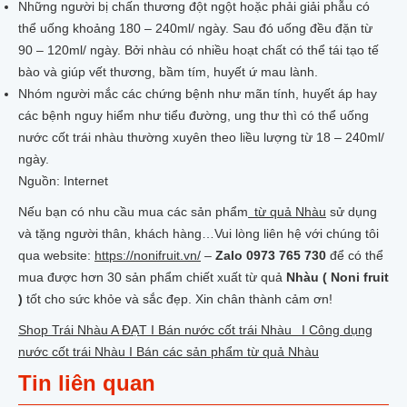
Những người bị chấn thương đột ngột hoặc phải giải phẫu có
thể uống khoảng 180 – 240ml/ ngày. Sau đó uống đều đặn từ
90 – 120ml/ ngày. Bởi nhàu có nhiều hoạt chất có thể tái tạo tế
bào và giúp vết thương, bầm tím, huyết ứ mau lành.
Nhóm người mắc các chứng bệnh như mãn tính, huyết áp hay
các bệnh nguy hiểm như tiểu đường, ung thư thì có thể uống
nước cốt trái nhàu thường xuyên theo liều lượng từ 18 – 240ml/
ngày.
Nguồn: Internet
Nếu bạn có nhu cầu mua các sản phẩm
từ quả Nhàu
sử dụng
và tặng người thân, khách hàng…Vui lòng liên hệ với chúng tôi
qua website:
https://nonifruit.vn/
–
Zalo 0973 765 730
để có thể
mua được hơn 30 sản phẩm chiết xuất từ quả
Nhàu ( Noni fruit
)
tốt cho sức khỏe và sắc đẹp. Xin chân thành cảm ơn!
Shop Trái Nhàu A ĐẠT I Bán nước cốt trái Nhàu I Công dụng
nước cốt trái Nhàu I Bán các sản phẩm từ quả Nhàu
Tin liên quan