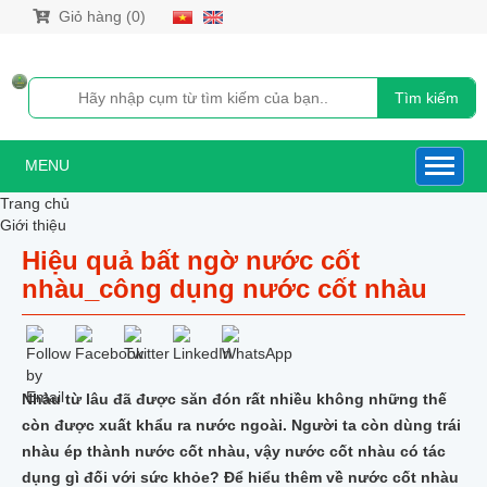
Giỏ hàng (0)
Tìm kiếm
MENU
Trang chủ
Giới thiệu
Sản phẩm
Hiệu quả bất ngờ nước cốt
NƯỚC CỐT NHÀU
nhàu_công dụng nước cốt nhàu
NƯỚC CỐT NHÀU XUẤT KHẨU HÀN QUỐC
NƯỚC CỐT NHÀU DƯỢC LIỆU
NƯỚC CỐT NHÀU NONI GOLD
NƯỚC CỐT NHÀU 500ML
CAO TRÁI NHÀU CÔ ĐẶC XUẤT KHẨU HÀN QUỐC
SIRO NHÀU NGUYÊN CHẤT
Nhàu từ lâu đã được săn đón rất nhiều không những thế
QUẢ_BỘT_RỄ_VIÊN NÉN NHÀU
còn được xuất khẩu ra nước ngoài. Người ta còn dùng trái
DẦU XOA BÓP TRÁI NHÀU
nhàu ép thành nước cốt nhàu, vậy nước cốt nhàu có tác
TRÁI NHÀU TƯƠI
dụng gì đối với sức khỏe? Để hiểu thêm về nước cốt nhàu
TRÁI NHÀU KHÔ