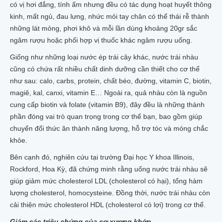
có vị hơi đắng, tính ấm nhưng đều có tác dụng hoạt huyết thông
kinh, mất ngủ, đau lưng, nhức mỏi tay chân có thể thái rễ thành
những lát mỏng, phơi khô và mỗi lần dùng khoảng 20gr sắc
ngâm rượu hoặc phối hợp vị thuốc khác ngâm rượu uống.
Giống như những loại nước ép trái cây khác, nước trái nhàu
cũng có chứa rất nhiều chất dinh dưỡng cần thiết cho cơ thể
như sau: calo, carbs, protein, chất béo, đường, vitamin C, biotin,
magiê, kal, canxi, vitamin E… Ngoài ra, quả nhàu còn là nguồn
cung cấp biotin và folate (vitamin B9), đây đều là những thành
phần đóng vai trò quan trọng trong cơ thể bạn, bao gồm giúp
chuyển đổi thức ăn thành năng lượng, hỗ trợ tóc và móng chắc
khỏe.
Bên cạnh đó, nghiên cứu tại trường Đại học Y khoa Illinois,
Rockford, Hoa Kỳ, đã chứng minh rằng uống nước trái nhàu sẽ
giúp giảm mức cholesterol LDL (cholesterol có hại), tổng hàm
lượng cholesterol, homocysteine. Đồng thời, nước trái nhàu còn
cải thiện mức cholesterol HDL (cholesterol có lợi) trong cơ thể.
Giảm các triệu chứng của cơ xương khớp