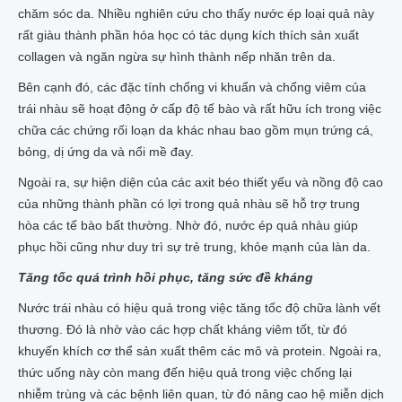
chăm sóc da. Nhiều nghiên cứu cho thấy nước ép loại quả này
rất giàu thành phần hóa học có tác dụng kích thích sản xuất
collagen và ngăn ngừa sự hình thành nếp nhăn trên da.
Bên cạnh đó, các đặc tính chống vi khuẩn và chống viêm của
trái nhàu sẽ hoạt động ở cấp độ tế bào và rất hữu ích trong việc
chữa các chứng rối loạn da khác nhau bao gồm mụn trứng cá,
bỏng, dị ứng da và nổi mề đay.
Ngoài ra, sự hiện diện của các axit béo thiết yếu và nồng độ cao
của những thành phần có lợi trong quả nhàu sẽ hỗ trợ trung
hòa các tế bào bất thường. Nhờ đó, nước ép quả nhàu giúp
phục hồi cũng như duy trì sự trẻ trung, khỏe mạnh của làn da.
Tăng tốc quá trình hồi phục, tăng sức đề kháng
Nước trái nhàu có hiệu quả trong việc tăng tốc độ chữa lành vết
thương. Đó là nhờ vào các hợp chất kháng viêm tốt, từ đó
khuyến khích cơ thể sản xuất thêm các mô và protein. Ngoài ra,
thức uống này còn mang đến hiệu quả trong việc chống lại
nhiễm trùng và các bệnh liên quan, từ đó nâng cao hệ miễn dịch