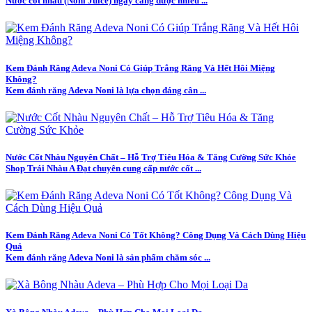
Nước cốt nhàu (Noni Juice) ngày càng được nhiều ...
Kem Đánh Răng Adeva Noni Có Giúp Trắng Răng Và Hết Hôi Miệng
Không?
Kem đánh răng Adeva Noni là lựa chọn đáng cân ...
Nước Cốt Nhàu Nguyên Chất – Hỗ Trợ Tiêu Hóa & Tăng Cường Sức Khỏe
Shop Trái Nhàu A Đạt chuyên cung cấp nước cốt ...
Kem Đánh Răng Adeva Noni Có Tốt Không? Công Dụng Và Cách Dùng Hiệu
Quả
Kem đánh răng Adeva Noni là sản phẩm chăm sóc ...