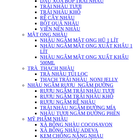
DẦU XOA BÓP TRÁI NHÀU
TRÁI NHÀU TƯƠI
TRÁI NHÀU KHÔ
RỄ CÂY NHÀU
BỘT QUẢ NHÀU
VIÊN NÉN NHÀU
MẬT ONG NHÀU
NHÀU NGÂM MẬT ONG HŨ 1 LÍT
NHÀU NGÂM MẬT ONG XUẤT KHẨU 1
LÍT
NHÀU NGÂM MẬT ONG XUẤT KHẨU
500ML
TRÀ_THẠCH NHÀU
TRÀ NHÀU TÚI LỌC
THẠCH TRÁI NHÀU_NONI JELLY
NHÀU NGÂM RƯỢU_NGÂM ĐƯỜNG
RƯỢU NGÂM TRÁI NHÀU TƯƠI
RƯỢU NGÂM TRÁI NHÀU KHÔ
RƯỢU NGÂM RỄ NHÀU
TRÁI NHÀU NGÂM ĐƯỜNG MÍA
NHÀU TƯƠI NGÂM ĐƯỜNG PHÈN
MỸ PHẨM NHÀU
XÀ BÔNG NHÀU COCOSAVON
XÀ BÔNG NHÀU ADEVA
KEM CHỐNG NẮNG NHÀU