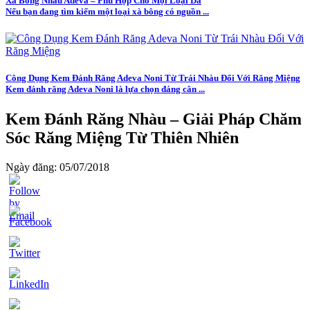
Xà Bông Nhàu Adeva – Phù Hợp Cho Mọi Loại Da
Nếu bạn đang tìm kiếm một loại xà bông có nguồn ...
Công Dụng Kem Đánh Răng Adeva Noni Từ Trái Nhàu Đối Với Răng Miệng
Kem đánh răng Adeva Noni là lựa chọn đáng cân ...
Kem Đánh Răng Nhàu – Giải Pháp Chăm
Sóc Răng Miệng Từ Thiên Nhiên
Ngày đăng: 05/07/2018