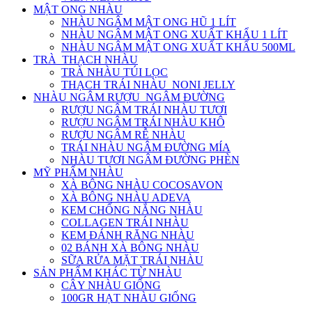
MẬT ONG NHÀU
NHÀU NGÂM MẬT ONG HŨ 1 LÍT
NHÀU NGÂM MẬT ONG XUẤT KHẨU 1 LÍT
NHÀU NGÂM MẬT ONG XUẤT KHẨU 500ML
TRÀ_THẠCH NHÀU
TRÀ NHÀU TÚI LỌC
THẠCH TRÁI NHÀU_NONI JELLY
NHÀU NGÂM RƯỢU_NGÂM ĐƯỜNG
RƯỢU NGÂM TRÁI NHÀU TƯƠI
RƯỢU NGÂM TRÁI NHÀU KHÔ
RƯỢU NGÂM RỄ NHÀU
TRÁI NHÀU NGÂM ĐƯỜNG MÍA
NHÀU TƯƠI NGÂM ĐƯỜNG PHÈN
MỸ PHẨM NHÀU
XÀ BÔNG NHÀU COCOSAVON
XÀ BÔNG NHÀU ADEVA
KEM CHỐNG NẮNG NHÀU
COLLAGEN TRÁI NHÀU
KEM ĐÁNH RĂNG NHÀU
02 BÁNH XÀ BÔNG NHÀU
SỮA RỬA MẶT TRÁI NHÀU
SẢN PHẨM KHÁC TỪ NHÀU
CÂY NHÀU GIỐNG
100GR HẠT NHÀU GIỐNG