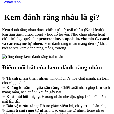
Kem đánh răng nhàu là gì?
Kem đánh răng nhàu được chiết xuất từ
trái nhàu (Noni fruit)
–
loại quả quen thuộc trong y học cổ truyền. Nhờ chứa nhiều hoạt
chất sinh học quý như
proxeronine, scopoletin, vitamin C, canxi
và các enzyme tự nhiên
, kem đánh răng nhàu mang đến sự khác
biệt so với kem đánh răng thông thường.
Điểm nổi bật của kem đánh răng nhàu
✨
Thành phần thiên nhiên
: Không chứa hóa chất mạnh, an toàn
cho cả gia đình.
✨
Kháng khuẩn – ngừa sâu răng
: Chiết xuất nhàu giúp làm sạch
mảng bám, hạn chế vi khuẩn gây hại.
✨
Khử mùi hôi miệng
: Hương nhàu nhẹ dịu, giúp hơi thở thơm
mát lâu dài.
✨
Bảo vệ nướu răng
: Hỗ trợ giảm viêm lợi, chảy máu chân răng.
✨
Làm trắng răng tự nhiên
: Các enzyme tự nhiên trong nhàu