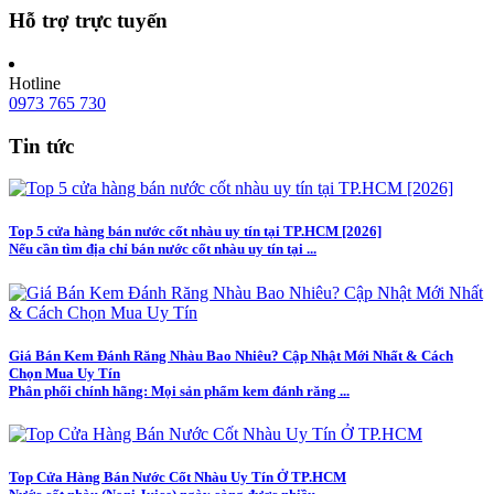
Hỗ trợ trực tuyến
Hotline
0973 765 730
Tin tức
Top 5 cửa hàng bán nước cốt nhàu uy tín tại TP.HCM [2026]
Nếu cần tìm địa chỉ bán nước cốt nhàu uy tín tại ...
Giá Bán Kem Đánh Răng Nhàu Bao Nhiêu? Cập Nhật Mới Nhất & Cách
Chọn Mua Uy Tín
Phân phối chính hãng: Mọi sản phẩm kem đánh răng ...
Top Cửa Hàng Bán Nước Cốt Nhàu Uy Tín Ở TP.HCM