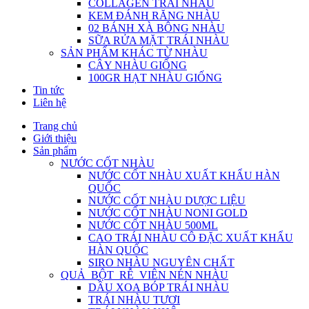
COLLAGEN TRÁI NHÀU
KEM ĐÁNH RĂNG NHÀU
02 BÁNH XÀ BÔNG NHÀU
SỮA RỬA MẶT TRÁI NHÀU
SẢN PHẨM KHÁC TỪ NHÀU
CÂY NHÀU GIỐNG
100GR HẠT NHÀU GIỐNG
Tin tức
Liên hệ
Trang chủ
Giới thiệu
Sản phẩm
NƯỚC CỐT NHÀU
NƯỚC CỐT NHÀU XUẤT KHẨU HÀN
QUỐC
NƯỚC CỐT NHÀU DƯỢC LIỆU
NƯỚC CỐT NHÀU NONI GOLD
NƯỚC CỐT NHÀU 500ML
CAO TRÁI NHÀU CÔ ĐẶC XUẤT KHẨU
HÀN QUỐC
SIRO NHÀU NGUYÊN CHẤT
QUẢ_BỘT_RỄ_VIÊN NÉN NHÀU
DẦU XOA BÓP TRÁI NHÀU
TRÁI NHÀU TƯƠI