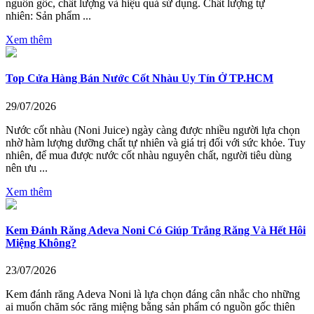
nguồn gốc, chất lượng và hiệu quả sử dụng. Chất lượng tự
nhiên: Sản phẩm ...
Xem thêm
Top Cửa Hàng Bán Nước Cốt Nhàu Uy Tín Ở TP.HCM
29/07/2026
Nước cốt nhàu (Noni Juice) ngày càng được nhiều người lựa chọn
nhờ hàm lượng dưỡng chất tự nhiên và giá trị đối với sức khỏe. Tuy
nhiên, để mua được nước cốt nhàu nguyên chất, người tiêu dùng
nên ưu ...
Xem thêm
Kem Đánh Răng Adeva Noni Có Giúp Trắng Răng Và Hết Hôi
Miệng Không?
23/07/2026
Kem đánh răng Adeva Noni là lựa chọn đáng cân nhắc cho những
ai muốn chăm sóc răng miệng bằng sản phẩm có nguồn gốc thiên