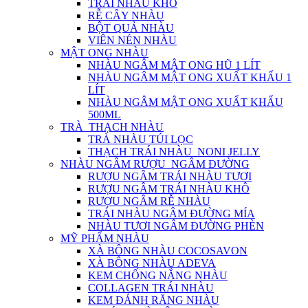
TRÁI NHÀU KHÔ
RỄ CÂY NHÀU
BỘT QUẢ NHÀU
VIÊN NÉN NHÀU
MẬT ONG NHÀU
NHÀU NGÂM MẬT ONG HŨ 1 LÍT
NHÀU NGÂM MẬT ONG XUẤT KHẨU 1
LÍT
NHÀU NGÂM MẬT ONG XUẤT KHẨU
500ML
TRÀ_THẠCH NHÀU
TRÀ NHÀU TÚI LỌC
THẠCH TRÁI NHÀU_NONI JELLY
NHÀU NGÂM RƯỢU_NGÂM ĐƯỜNG
RƯỢU NGÂM TRÁI NHÀU TƯƠI
RƯỢU NGÂM TRÁI NHÀU KHÔ
RƯỢU NGÂM RỄ NHÀU
TRÁI NHÀU NGÂM ĐƯỜNG MÍA
NHÀU TƯƠI NGÂM ĐƯỜNG PHÈN
MỸ PHẨM NHÀU
XÀ BÔNG NHÀU COCOSAVON
XÀ BÔNG NHÀU ADEVA
KEM CHỐNG NẮNG NHÀU
COLLAGEN TRÁI NHÀU
KEM ĐÁNH RĂNG NHÀU