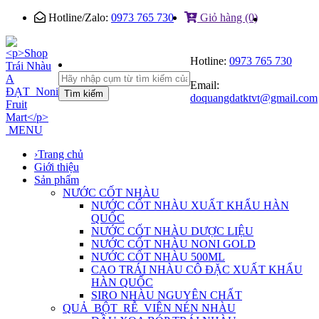
Hotline/Zalo:
0973 765 730
Giỏ hàng (0)
Hotline:
0973 765 730
Email:
Tìm kiếm
doquangdatktvt@gmail.com
MENU
›
Trang chủ
Giới thiệu
Sản phẩm
NƯỚC CỐT NHÀU
NƯỚC CỐT NHÀU XUẤT KHẨU HÀN
QUỐC
NƯỚC CỐT NHÀU DƯỢC LIỆU
NƯỚC CỐT NHÀU NONI GOLD
NƯỚC CỐT NHÀU 500ML
CAO TRÁI NHÀU CÔ ĐẶC XUẤT KHẨU
HÀN QUỐC
SIRO NHÀU NGUYÊN CHẤT
QUẢ_BỘT_RỄ_VIÊN NÉN NHÀU