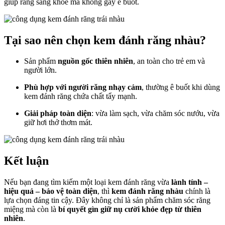
giúp răng sáng khỏe mà không gây ê buốt.
Tại sao nên chọn kem đánh răng nhàu?
Sản phẩm
nguồn gốc thiên nhiên
, an toàn cho trẻ em và
người lớn.
Phù hợp với người răng nhạy cảm
, thường ê buốt khi dùng
kem đánh răng chứa chất tẩy mạnh.
Giải pháp toàn diện
: vừa làm sạch, vừa chăm sóc nướu, vừa
giữ hơi thở thơm mát.
Kết luận
Nếu bạn đang tìm kiếm một loại kem đánh răng vừa
lành tính –
hiệu quả – bảo vệ toàn diện
, thì
kem đánh răng nhàu
chính là
lựa chọn đáng tin cậy. Đây không chỉ là sản phẩm chăm sóc răng
miệng mà còn là
bí quyết gìn giữ nụ cười khỏe đẹp từ thiên
nhiên
.