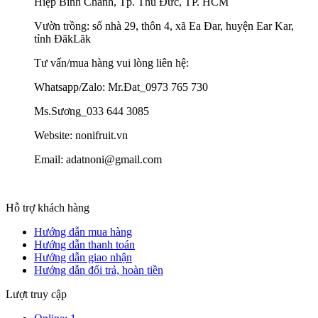
Hiệp Bình Chánh, Tp. Thủ Đức, TP. HCM
Vườn trồng: số nhà 29, thôn 4, xã Ea Đar, huyện Ear Kar,
tỉnh ĐăkLăk
Tư vấn/mua hàng vui lòng liên hệ:
Whatsapp/Zalo: Mr.Đat_0973 765 730
Ms.Sương_033 644 3085
Website: nonifruit.vn
Email: adatnoni@gmail.com
Hỗ trợ khách hàng
Hướng dẫn mua hàng
Hướng dẫn thanh toán
Hướng dẫn giao nhận
Hướng dẫn đổi trả, hoàn tiền
Lượt truy cập