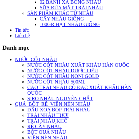
02 BÁNH XÀ BÔNG NHÀU
SỮA RỬA MẶT TRÁI NHÀU
SẢN PHẨM KHÁC TỪ NHÀU
CÂY NHÀU GIỐNG
100GR HẠT NHÀU GIỐNG
Tin tức
Liên hệ
Danh mục
NƯỚC CỐT NHÀU
NƯỚC CỐT NHÀU XUẤT KHẨU HÀN QUỐC
NƯỚC CỐT NHÀU DƯỢC LIỆU
NƯỚC CỐT NHÀU NONI GOLD
NƯỚC CỐT NHÀU 500ML
CAO TRÁI NHÀU CÔ ĐẶC XUẤT KHẨU HÀN
QUỐC
SIRO NHÀU NGUYÊN CHẤT
QUẢ_BỘT_RỄ_VIÊN NÉN NHÀU
DẦU XOA BÓP TRÁI NHÀU
TRÁI NHÀU TƯƠI
TRÁI NHÀU KHÔ
RỄ CÂY NHÀU
BỘT QUẢ NHÀU
VIÊN NÉN NHÀU