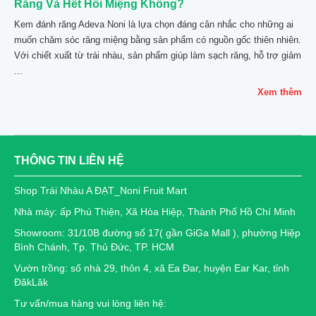
Răng Và Hết Hôi Miệng Không?
Kem đánh răng Adeva Noni là lựa chọn đáng cân nhắc cho những ai
muốn chăm sóc răng miệng bằng sản phẩm có nguồn gốc thiên nhiên.
Với chiết xuất từ trái nhàu, sản phẩm giúp làm sạch răng, hỗ trợ giảm
...
Xem thêm
THÔNG TIN LIÊN HỆ
Shop Trái Nhàu A ĐẠT_Noni Fruit Mart
Nhà máy: ấp Phú Thiện, Xã Hòa Hiệp, Thành Phố Hồ Chí Minh
Showroom: 31/10B đường số 17( gần GiGa Mall ), phường Hiệp
Bình Chánh, Tp. Thủ Đức, TP. HCM
Vườn trồng: số nhà 29, thôn 4, xã Ea Đar, huyện Ear Kar, tỉnh
ĐăkLăk
Tư vấn/mua hàng vui lòng liên hệ: