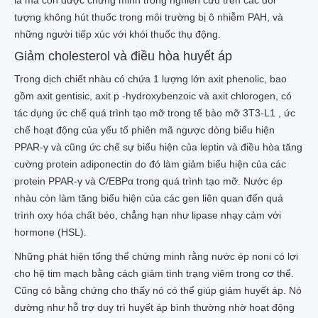
là mà còn được chứng minh trong nghiên cứu trên các đối
tượng không hút thuốc trong môi trường bị ô nhiễm PAH, và
những người tiếp xúc với khói thuốc thụ động.
Giảm cholesterol và điều hòa huyết áp
Trong dịch chiết nhàu có chứa 1 lượng lớn axit phenolic, bao
gồm axit gentisic, axit p -hydroxybenzoic và axit chlorogen, có
tác dụng ức chế quá trình tạo mỡ trong tế bào mỡ 3T3-L1 , ức
chế hoạt động của yếu tố phiên mã ngược dòng biểu hiện
PPAR-γ và cũng ức chế sự biểu hiện của leptin và điều hòa tăng
cường protein adiponectin do đó làm giảm biểu hiện của các
protein PPAR-γ và C/EBPα trong quá trình tạo mỡ. Nước ép
nhàu còn làm tăng biểu hiện của các gen liên quan đến quá
trình oxy hóa chất béo, chẳng hạn như lipase nhạy cảm với
hormone (HSL).
Những phát hiện tổng thể chứng minh rằng nước ép noni có lợi
cho hệ tim mạch bằng cách giảm tình trạng viêm trong cơ thể.
Cũng có bằng chứng cho thấy nó có thể giúp giảm huyết áp. Nó
dường như hỗ trợ duy trì huyết áp bình thường nhờ hoạt động