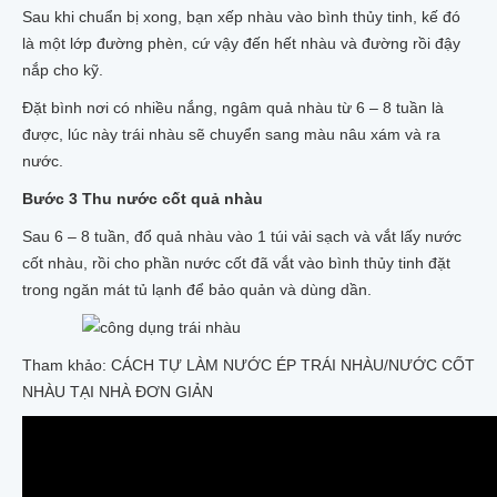
Sau khi chuẩn bị xong, bạn xếp nhàu vào bình thủy tinh, kế đó
là một lớp đường phèn, cứ vậy đến hết nhàu và đường rồi đậy
nắp cho kỹ.
Đặt bình nơi có nhiều nắng, ngâm quả nhàu từ 6 – 8 tuần là
được, lúc này trái nhàu sẽ chuyển sang màu nâu xám và ra
nước.
Bước 3 Thu nước cốt quả nhàu
Sau 6 – 8 tuần, đổ quả nhàu vào 1 túi vải sạch và vắt lấy nước
cốt nhàu, rồi cho phần nước cốt đã vắt vào bình thủy tinh đặt
trong ngăn mát tủ lạnh để bảo quản và dùng dần.
Tham khảo: CÁCH TỰ LÀM NƯỚC ÉP TRÁI NHÀU/NƯỚC CỐT
NHÀU TẠI NHÀ ĐƠN GIẢN