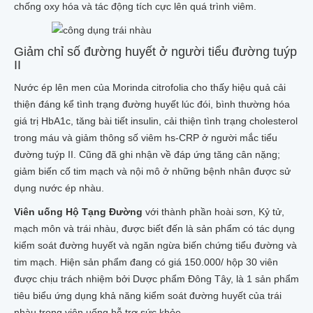
chống oxy hóa và tác động tích cực lên quá trình viêm.
Giảm chỉ số đường huyết ở người tiểu đường tuýp
II
Nước ép lên men của Morinda citrofolia cho thấy hiệu quả cải
thiện đáng kể tình trạng đường huyết lúc đói, bình thường hóa
giá trị HbA1c, tăng bài tiết insulin, cải thiện tình trạng cholesterol
trong máu và giảm thông số viêm hs-CRP ở người mắc tiểu
đường tuýp II. Cũng đã ghi nhận về đáp ứng tăng cân nặng;
giảm biến cố tim mạch và nội mô ở những bệnh nhân được sử
dụng nước ép nhàu.
Viên uống Hộ Tạng Đường
với thành phần hoài sơn, Kỷ tử,
mạch môn và trái nhàu, được biết đến là sản phẩm có tác dụng
kiểm soát đường huyết và ngăn ngừa biến chứng tiểu đường và
tim mạch. Hiện sản phẩm đang có giá 150.000/ hộp 30 viên
được chịu trách nhiệm bởi Dược phẩm Đông Tây, là 1 sản phẩm
tiêu biểu ứng dụng khả năng kiểm soát đường huyết của trái
nhàu trong viên uống hỗ trợ sức khỏe.