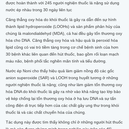
được hoàn thành với 245 người nghiện thuốc lá nặng sử dụng
nước ép nhàu trong 30 ngày liên tục
Căng thẳng oxy hóa do khói thuốc lá gây ra dẫn đến sự hình
thành lipid hydroperoxide (LOOHs) và sản phẩm phân hủy của
chúng là malondialdehyd (MDA), cả hai đều gây tổn thương oxy
hóa cho DNA. Căng thẳng oxy hóa và hậu quả là peroxid hóa
lipid cũng có vai trò tiềm tàng trong cơ chế bệnh sinh của hơn
30 bệnh khác liên quan đến hút thuốc, bao gồm rối loạn mạch
máu não, bệnh phổi tắc nghẽn mãn tính và tiểu đường.
Nước ép Noni cho thấy hiệu quả làm giảm nồng độ các gốc
anion superoxide (SAR) và LOOH trong huyết tương ở những
người nghiện thuốc lá nặng; cũng như làm giảm tổn thương oxy
hóa DNA do khói thuốc lá gây ra nhờ vào khả năng tạo lớp bảo
vệ kép chống lại tổn thương oxy hóa ở hạ lưu DNA và sự tấn
công điện di trực tiếp hơn của các chất gây ung thư trong khói
thuốc lá và các chất chuyển hóa của chúng.
Tác dụng này được tìm thấy không chỉ ở những người hút thuốc