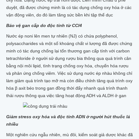
oxy hóa. Dạng nước ép trái noni được Liên minh Châu u phê
duyệt, đã được chứng minh là có tác dụng chống oxy hóa ở các
vận động viên, do đó làm tăng sức bền khi tập thể dục
Bảo vệ gan cấp do độc tính từ CCl4
Nước ép noni lên men tự nhiên (NJ) có chứa polyphenol,
polysaccharides và một số khoáng chất vi lượng đã được chứng
minh có tác dụng chống lại tổn thương gan cấp tính với carbon
tetrachloride ở người sử dụng rượu bia thông qua quá trình cân
bằng nội môi lipid, tình trạng chống oxy hóa, chuyển hóa rượu
và phản ứng chống viêm. Việc sử dụng nước ép nhàu không chỉ
làm giảm quá trình tạo mỡ mà còn điều chỉnh tăng quá trình oxy
hóa β axit béo trong gan đồng thời đẩy nhanh quá trình thanh
thải rượu thông qua việc tăng hoạt động ADH và ALDH ở gan
Giảm stress oxy hóa và độc tính ADN ở người hút thuốc lá
nhiều
Một nghiên cứu ngẫu nhiên, mù đôi, kiểm soát giả dược khác đã