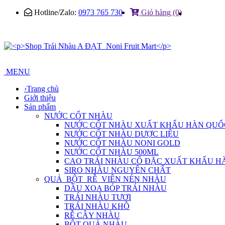
Hotline/Zalo:
0973 765 730
Giỏ hàng (0)
MENU
›
Trang chủ
Giới thiệu
Sản phẩm
NƯỚC CỐT NHÀU
NƯỚC CỐT NHÀU XUẤT KHẨU HÀN QUỐ
NƯỚC CỐT NHÀU DƯỢC LIỆU
NƯỚC CỐT NHÀU NONI GOLD
NƯỚC CỐT NHÀU 500ML
CAO TRÁI NHÀU CÔ ĐẶC XUẤT KHẨU H
SIRO NHÀU NGUYÊN CHẤT
QUẢ_BỘT_RỄ_VIÊN NÉN NHÀU
DẦU XOA BÓP TRÁI NHÀU
TRÁI NHÀU TƯƠI
TRÁI NHÀU KHÔ
RỄ CÂY NHÀU
BỘT QUẢ NHÀU