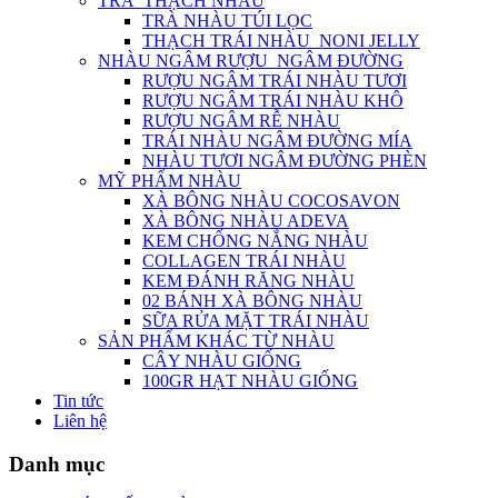
TRÀ_THẠCH NHÀU
TRÀ NHÀU TÚI LỌC
THẠCH TRÁI NHÀU_NONI JELLY
NHÀU NGÂM RƯỢU_NGÂM ĐƯỜNG
RƯỢU NGÂM TRÁI NHÀU TƯƠI
RƯỢU NGÂM TRÁI NHÀU KHÔ
RƯỢU NGÂM RỄ NHÀU
TRÁI NHÀU NGÂM ĐƯỜNG MÍA
NHÀU TƯƠI NGÂM ĐƯỜNG PHÈN
MỸ PHẨM NHÀU
XÀ BÔNG NHÀU COCOSAVON
XÀ BÔNG NHÀU ADEVA
KEM CHỐNG NẮNG NHÀU
COLLAGEN TRÁI NHÀU
KEM ĐÁNH RĂNG NHÀU
02 BÁNH XÀ BÔNG NHÀU
SỮA RỬA MẶT TRÁI NHÀU
SẢN PHẨM KHÁC TỪ NHÀU
CÂY NHÀU GIỐNG
100GR HẠT NHÀU GIỐNG
Tin tức
Liên hệ
Danh mục