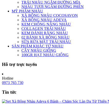
TRÁI NHÀU NGÂM ĐƯỜNG MÍA
NHÀU TƯƠI NGÂM ĐƯỜNG PHÈN
MỸ PHẨM NHÀU
XÀ BÔNG NHÀU COCOSAVON
XÀ BÔNG NHÀU ADEVA
KEM CHỐNG NẮNG NHÀU
COLLAGEN TRÁI NHÀU
KEM ĐÁNH RĂNG NHÀU
02 BÁNH XÀ BÔNG NHÀU
SỮA RỬA MẶT TRÁI NHÀU
SẢN PHẨM KHÁC TỪ NHÀU
CÂY NHÀU GIỐNG
100GR HẠT NHÀU GIỐNG
Hỗ trợ trực tuyến
Hotline
0973 765 730
Tin tức