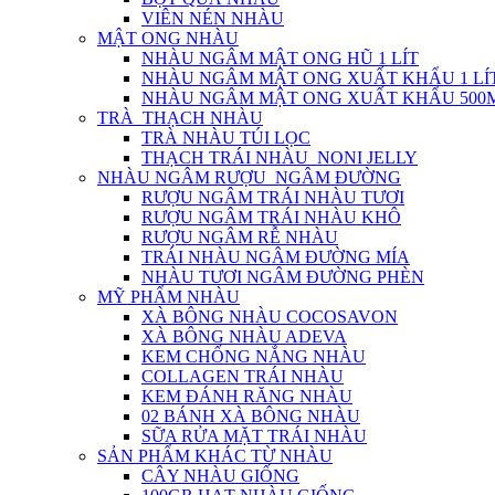
VIÊN NÉN NHÀU
MẬT ONG NHÀU
NHÀU NGÂM MẬT ONG HŨ 1 LÍT
NHÀU NGÂM MẬT ONG XUẤT KHẨU 1 LÍ
NHÀU NGÂM MẬT ONG XUẤT KHẨU 500
TRÀ_THẠCH NHÀU
TRÀ NHÀU TÚI LỌC
THẠCH TRÁI NHÀU_NONI JELLY
NHÀU NGÂM RƯỢU_NGÂM ĐƯỜNG
RƯỢU NGÂM TRÁI NHÀU TƯƠI
RƯỢU NGÂM TRÁI NHÀU KHÔ
RƯỢU NGÂM RỄ NHÀU
TRÁI NHÀU NGÂM ĐƯỜNG MÍA
NHÀU TƯƠI NGÂM ĐƯỜNG PHÈN
MỸ PHẨM NHÀU
XÀ BÔNG NHÀU COCOSAVON
XÀ BÔNG NHÀU ADEVA
KEM CHỐNG NẮNG NHÀU
COLLAGEN TRÁI NHÀU
KEM ĐÁNH RĂNG NHÀU
02 BÁNH XÀ BÔNG NHÀU
SỮA RỬA MẶT TRÁI NHÀU
SẢN PHẨM KHÁC TỪ NHÀU
CÂY NHÀU GIỐNG