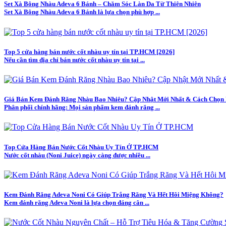
Set Xà Bông Nhàu Adeva 6 Bánh – Chăm Sóc Làn Da Từ Thiên Nhiên
Set Xà Bông Nhàu Adeva 6 Bánh là lựa chọn phù hợp ...
Top 5 cửa hàng bán nước cốt nhàu uy tín tại TP.HCM [2026]
Nếu cần tìm địa chỉ bán nước cốt nhàu uy tín tại ...
Giá Bán Kem Đánh Răng Nhàu Bao Nhiêu? Cập Nhật Mới Nhất & Cách Chọn
Phân phối chính hãng: Mọi sản phẩm kem đánh răng ...
Top Cửa Hàng Bán Nước Cốt Nhàu Uy Tín Ở TP.HCM
Nước cốt nhàu (Noni Juice) ngày càng được nhiều ...
Kem Đánh Răng Adeva Noni Có Giúp Trắng Răng Và Hết Hôi Miệng Không?
Kem đánh răng Adeva Noni là lựa chọn đáng cân ...