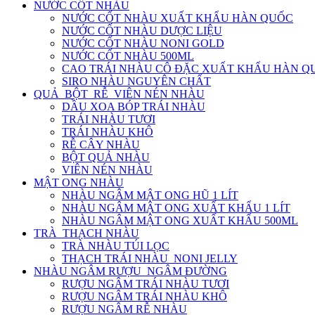
NƯỚC CỐT NHÀU
NƯỚC CỐT NHÀU XUẤT KHẨU HÀN QUỐC
NƯỚC CỐT NHÀU DƯỢC LIỆU
NƯỚC CỐT NHÀU NONI GOLD
NƯỚC CỐT NHÀU 500ML
CAO TRÁI NHÀU CÔ ĐẶC XUẤT KHẨU HÀN Q
SIRO NHÀU NGUYÊN CHẤT
QUẢ_BỘT_RỄ_VIÊN NÉN NHÀU
DẦU XOA BÓP TRÁI NHÀU
TRÁI NHÀU TƯƠI
TRÁI NHÀU KHÔ
RỄ CÂY NHÀU
BỘT QUẢ NHÀU
VIÊN NÉN NHÀU
MẬT ONG NHÀU
NHÀU NGÂM MẬT ONG HŨ 1 LÍT
NHÀU NGÂM MẬT ONG XUẤT KHẨU 1 LÍT
NHÀU NGÂM MẬT ONG XUẤT KHẨU 500ML
TRÀ_THẠCH NHÀU
TRÀ NHÀU TÚI LỌC
THẠCH TRÁI NHÀU_NONI JELLY
NHÀU NGÂM RƯỢU_NGÂM ĐƯỜNG
RƯỢU NGÂM TRÁI NHÀU TƯƠI
RƯỢU NGÂM TRÁI NHÀU KHÔ
RƯỢU NGÂM RỄ NHÀU