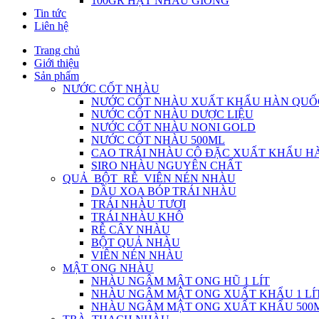
100GR HẠT NHÀU GIỐNG
Tin tức
Liên hệ
Trang chủ
Giới thiệu
Sản phẩm
NƯỚC CỐT NHÀU
NƯỚC CỐT NHÀU XUẤT KHẨU HÀN QUỐ
NƯỚC CỐT NHÀU DƯỢC LIỆU
NƯỚC CỐT NHÀU NONI GOLD
NƯỚC CỐT NHÀU 500ML
CAO TRÁI NHÀU CÔ ĐẶC XUẤT KHẨU H
SIRO NHÀU NGUYÊN CHẤT
QUẢ_BỘT_RỄ_VIÊN NÉN NHÀU
DẦU XOA BÓP TRÁI NHÀU
TRÁI NHÀU TƯƠI
TRÁI NHÀU KHÔ
RỄ CÂY NHÀU
BỘT QUẢ NHÀU
VIÊN NÉN NHÀU
MẬT ONG NHÀU
NHÀU NGÂM MẬT ONG HŨ 1 LÍT
NHÀU NGÂM MẬT ONG XUẤT KHẨU 1 LÍ
NHÀU NGÂM MẬT ONG XUẤT KHẨU 500