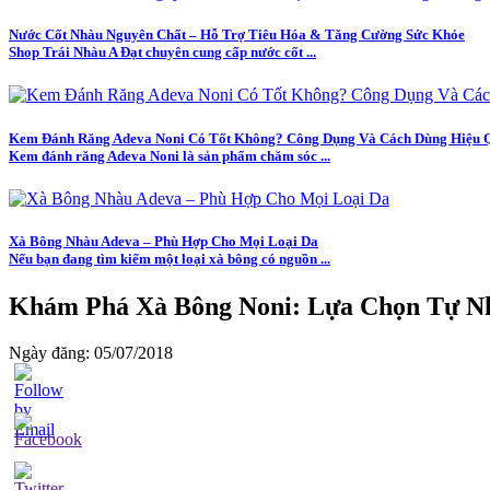
Nước Cốt Nhàu Nguyên Chất – Hỗ Trợ Tiêu Hóa & Tăng Cường Sức Khỏe
Shop Trái Nhàu A Đạt chuyên cung cấp nước cốt ...
Kem Đánh Răng Adeva Noni Có Tốt Không? Công Dụng Và Cách Dùng Hiệu 
Kem đánh răng Adeva Noni là sản phẩm chăm sóc ...
Xà Bông Nhàu Adeva – Phù Hợp Cho Mọi Loại Da
Nếu bạn đang tìm kiếm một loại xà bông có nguồn ...
Khám Phá Xà Bông Noni: Lựa Chọn Tự N
Ngày đăng: 05/07/2018