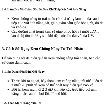
khi tiếp xúc lâu với ánh nắng.
2.4. Làm Dịu Và Chăm Sóc Da Sau Khi Tiếp Xúc Với Ánh Nắng
Kem chống nắng từ trái nhàu có khả năng làm dịu da sau khi
tiếp xúc với ánh nắng gắt, giúp giảm cảm giác bỏng rát, đỏ da
và khô da.
Các dưỡng chất trong kem sẽ giúp phục hồi và nuôi dưỡng
làn da bị tổn thương sau khi tiếp xúc lâu dài với tia UV.
3.
Cách Sử Dụng Kem Chống Nắng Từ Trái Nhàu
Để tận dụng tối đa hiệu quả từ kem chống nắng trái nhàu, bạn cần
sử dụng đúng cách:
3.1. Sử Dụng Đều Đặn Mỗi Ngày
Trước khi ra ngoài, hãy thoa kem chống nắng trái nhàu lên da
ít nhất 20 phút để kem có thể phát huy hiệu quả bảo vệ.
Bôi lại kem sau mỗi 2-3 giờ khi tiếp xúc trực tiếp với ánh
nắng hoặc sau khi bơi lội, đổ mồ hôi.
3.2. Thoa Một Lượng Vừa Đủ