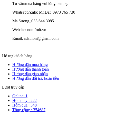
Tư vấn/mua hàng vui lòng liên hệ:
Whatsapp/Zalo: Mr.Đat_0973 765 730
Ms.Sương_033 644 3085
Website: nonifruit.vn
Email: adatnoni@gmail.com
Hỗ trợ khách hàng
Hướng dẫn mua hàng
Hướng dẫn thanh toán
Hướng dẫn giao nhận
Hướng dẫn đổi trả, hoàn tiền
Lượt truy cập
Online: 1
Hôm nay : 222
Hôm qua : 348
Tổng cộng : 354687