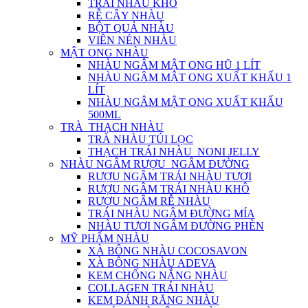
TRÁI NHÀU KHÔ
RỄ CÂY NHÀU
BỘT QUẢ NHÀU
VIÊN NÉN NHÀU
MẬT ONG NHÀU
NHÀU NGÂM MẬT ONG HŨ 1 LÍT
NHÀU NGÂM MẬT ONG XUẤT KHẨU 1
LÍT
NHÀU NGÂM MẬT ONG XUẤT KHẨU
500ML
TRÀ_THẠCH NHÀU
TRÀ NHÀU TÚI LỌC
THẠCH TRÁI NHÀU_NONI JELLY
NHÀU NGÂM RƯỢU_NGÂM ĐƯỜNG
RƯỢU NGÂM TRÁI NHÀU TƯƠI
RƯỢU NGÂM TRÁI NHÀU KHÔ
RƯỢU NGÂM RỄ NHÀU
TRÁI NHÀU NGÂM ĐƯỜNG MÍA
NHÀU TƯƠI NGÂM ĐƯỜNG PHÈN
MỸ PHẨM NHÀU
XÀ BÔNG NHÀU COCOSAVON
XÀ BÔNG NHÀU ADEVA
KEM CHỐNG NẮNG NHÀU
COLLAGEN TRÁI NHÀU
KEM ĐÁNH RĂNG NHÀU