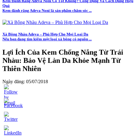
Kem Đánh Răng Adeva Noni Có Tốt Không? Công Dụng Và Cách Dùng Hiệu
Quả
Kem đánh răng Adeva Noni là sản phẩm chăm sóc ...
Xà Bông Nhàu Adeva – Phù Hợp Cho Mọi Loại Da
Nếu bạn đang tìm kiếm một loại xà bông có nguồn ...
Lợi Ích Của Kem Chống Nắng Từ Trái
Nhàu: Bảo Vệ Làn Da Khỏe Mạnh Từ
Thiên Nhiên
Ngày đăng: 05/07/2018