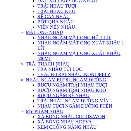
DẦU XOA BÓP TRÁI NHÀU
TRÁI NHÀU TƯƠI
TRÁI NHÀU KHÔ
RỄ CÂY NHÀU
BỘT QUẢ NHÀU
VIÊN NÉN NHÀU
MẬT ONG NHÀU
NHÀU NGÂM MẬT ONG HŨ 1 LÍT
NHÀU NGÂM MẬT ONG XUẤT KHẨU 1
LÍT
NHÀU NGÂM MẬT ONG XUẤT KHẨU
500ML
TRÀ_THẠCH NHÀU
TRÀ NHÀU TÚI LỌC
THẠCH TRÁI NHÀU_NONI JELLY
NHÀU NGÂM RƯỢU_NGÂM ĐƯỜNG
RƯỢU NGÂM TRÁI NHÀU TƯƠI
RƯỢU NGÂM TRÁI NHÀU KHÔ
RƯỢU NGÂM RỄ NHÀU
TRÁI NHÀU NGÂM ĐƯỜNG MÍA
NHÀU TƯƠI NGÂM ĐƯỜNG PHÈN
MỸ PHẨM NHÀU
XÀ BÔNG NHÀU COCOSAVON
XÀ BÔNG NHÀU ADEVA
KEM CHỐNG NẮNG NHÀU