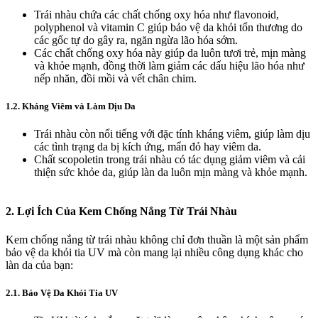
Trái nhàu chứa các chất chống oxy hóa như flavonoid,
polyphenol và vitamin C giúp bảo vệ da khỏi tổn thương do
các gốc tự do gây ra, ngăn ngừa lão hóa sớm.
Các chất chống oxy hóa này giúp da luôn tươi trẻ, mịn màng
và khỏe mạnh, đồng thời làm giảm các dấu hiệu lão hóa như
nếp nhăn, đồi mồi và vết chân chim.
1.2. Kháng Viêm và Làm Dịu Da
Trái nhàu còn nổi tiếng với đặc tính kháng viêm, giúp làm dịu
các tình trạng da bị kích ứng, mẩn đỏ hay viêm da.
Chất scopoletin trong trái nhàu có tác dụng giảm viêm và cải
thiện sức khỏe da, giúp làn da luôn mịn màng và khỏe mạnh.
2.
Lợi Ích Của Kem Chống Nắng Từ Trái Nhàu
Kem chống nắng từ trái nhàu không chỉ đơn thuần là một sản phẩm
bảo vệ da khỏi tia UV mà còn mang lại nhiều công dụng khác cho
làn da của bạn:
2.1. Bảo Vệ Da Khỏi Tia UV