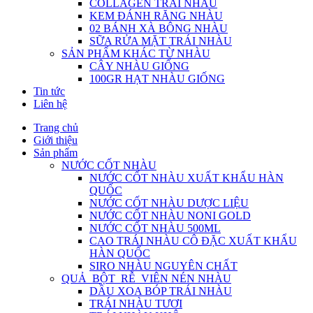
COLLAGEN TRÁI NHÀU
KEM ĐÁNH RĂNG NHÀU
02 BÁNH XÀ BÔNG NHÀU
SỮA RỬA MẶT TRÁI NHÀU
SẢN PHẨM KHÁC TỪ NHÀU
CÂY NHÀU GIỐNG
100GR HẠT NHÀU GIỐNG
Tin tức
Liên hệ
Trang chủ
Giới thiệu
Sản phẩm
NƯỚC CỐT NHÀU
NƯỚC CỐT NHÀU XUẤT KHẨU HÀN
QUỐC
NƯỚC CỐT NHÀU DƯỢC LIỆU
NƯỚC CỐT NHÀU NONI GOLD
NƯỚC CỐT NHÀU 500ML
CAO TRÁI NHÀU CÔ ĐẶC XUẤT KHẨU
HÀN QUỐC
SIRO NHÀU NGUYÊN CHẤT
QUẢ_BỘT_RỄ_VIÊN NÉN NHÀU
DẦU XOA BÓP TRÁI NHÀU
TRÁI NHÀU TƯƠI