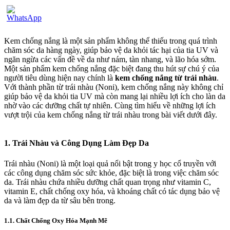
Kem chống nắng là một sản phẩm không thể thiếu trong quá trình
chăm sóc da hàng ngày, giúp bảo vệ da khỏi tác hại của tia UV và
ngăn ngừa các vấn đề về da như nám, tàn nhang, và lão hóa sớm.
Một sản phẩm kem chống nắng đặc biệt đang thu hút sự chú ý của
người tiêu dùng hiện nay chính là
kem chống nắng từ trái nhàu
.
Với thành phần từ trái nhàu (Noni), kem chống nắng này không chỉ
giúp bảo vệ da khỏi tia UV mà còn mang lại nhiều lợi ích cho làn da
nhờ vào các dưỡng chất tự nhiên. Cùng tìm hiểu về những lợi ích
vượt trội của kem chống nắng từ trái nhàu trong bài viết dưới đây.
1.
Trái Nhàu và Công Dụng Làm Đẹp Da
Trái nhàu (Noni) là một loại quả nổi bật trong y học cổ truyền với
các công dụng chăm sóc sức khỏe, đặc biệt là trong việc chăm sóc
da. Trái nhàu chứa nhiều dưỡng chất quan trọng như vitamin C,
vitamin E, chất chống oxy hóa, và khoáng chất có tác dụng bảo vệ
da và làm đẹp da từ sâu bên trong.
1.1. Chất Chống Oxy Hóa Mạnh Mẽ