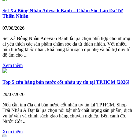
Set Xà Bông Nhàu Adeva 6 Bánh – Chăm Sóc Làn Da Từ
Thiên Nhiên
07/08/2026
Set Xà Bông Nhàu Adeva 6 Bánh là lựa chọn phù hợp cho những
ai yêu thích các sản phẩm chăm sóc da từ thiên nhiên. Với nhiều
mùi hương khác nhau, khả năng làm sạch dịu nhẹ và hỗ trợ duy trì
độ ẩm cho ...
Xem thêm
Top 5 cửa hàng bán nước cốt nhàu uy tín tại TP.HCM [2026]
29/07/2026
Nếu cần tìm địa chỉ bán nước cốt nhàu uy tín tại TP.HCM, Shop
Trái Nhàu A Đạt là lựa chọn nổi bật nhờ chất lượng sản phẩm, dịch
vụ tư vấn và chính sách giao hàng chuyên nghiệp. Bên cạnh đó,
Nước Cốt ...
Xem thêm