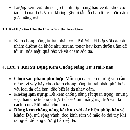
Lượng kem vừa đủ sẽ tạo thành lớp màng bảo vệ da khỏi các
tác hại của tia UV mà không gây bí tắc lỗ chân lông hoặc cảm
giác nặng mặt.
3.3. Kết Hợp Với Chế Độ Chăm Sóc Da Toàn Diện
Kem chống nắng từ trái nhàu có thể được kết hợp với các sản
phẩm dưỡng da khác như serum, toner hay kem dưỡng ẩm để
tối ưu hóa hiệu quả bảo vệ và chăm sóc da.
4.
Lưu Ý Khi Sử Dụng Kem Chống Nắng Từ Trái Nhàu
Chọn sản phẩm phù hợp
: Mỗi loại da sẽ có những yêu cầu
riêng, vì vậy hãy chọn kem chống nắng từ trái nhàu phù hợp
với loại da của bạn, đặc biệt là da nhạy cảm.
Không lạm dụng
: Dù kem chống nắng rất quan trọng, nhưng
việc hạn chế tiếp xúc trực tiếp với ánh nắng mặt trời vẫn là
cách bảo vệ tốt nhất cho làn da.
Dùng kem chống nắng kết hợp với các biện pháp bảo vệ
khác
: Đội mũ rộng vành, đeo kính râm và mặc áo dài tay khi
ra ngoài để tăng cường bảo vệ da.