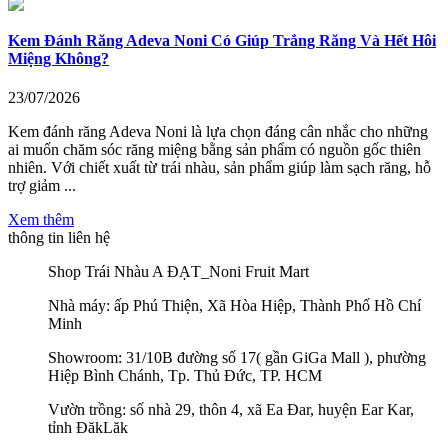
Kem Đánh Răng Adeva Noni Có Giúp Trắng Răng Và Hết Hôi
Miệng Không?
23/07/2026
Kem đánh răng Adeva Noni là lựa chọn đáng cân nhắc cho những
ai muốn chăm sóc răng miệng bằng sản phẩm có nguồn gốc thiên
nhiên. Với chiết xuất từ trái nhàu, sản phẩm giúp làm sạch răng, hỗ
trợ giảm ...
Xem thêm
thông tin liên hệ
Shop Trái Nhàu A ĐẠT_Noni Fruit Mart
Nhà máy: ấp Phú Thiện, Xã Hòa Hiệp, Thành Phố Hồ Chí
Minh
Showroom: 31/10B đường số 17( gần GiGa Mall ), phường
Hiệp Bình Chánh, Tp. Thủ Đức, TP. HCM
Vườn trồng: số nhà 29, thôn 4, xã Ea Đar, huyện Ear Kar,
tỉnh ĐăkLăk