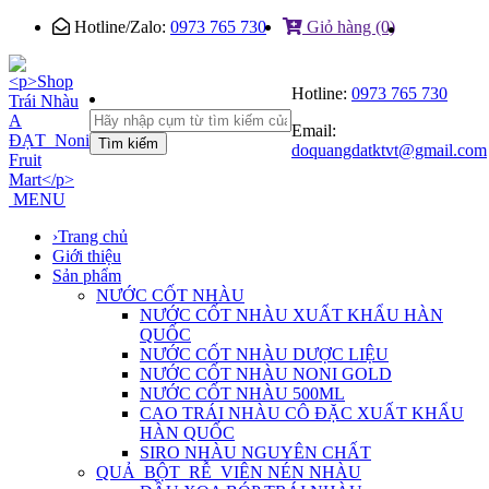
Hotline/Zalo:
0973 765 730
Giỏ hàng (0)
Hotline:
0973 765 730
Email:
Tìm kiếm
doquangdatktvt@gmail.com
MENU
›
Trang chủ
Giới thiệu
Sản phẩm
NƯỚC CỐT NHÀU
NƯỚC CỐT NHÀU XUẤT KHẨU HÀN
QUỐC
NƯỚC CỐT NHÀU DƯỢC LIỆU
NƯỚC CỐT NHÀU NONI GOLD
NƯỚC CỐT NHÀU 500ML
CAO TRÁI NHÀU CÔ ĐẶC XUẤT KHẨU
HÀN QUỐC
SIRO NHÀU NGUYÊN CHẤT
QUẢ_BỘT_RỄ_VIÊN NÉN NHÀU