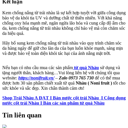
Kết luận
Kem chống nắng từ trái nhàu là sự kết hợp tuyệt vời giữa công dụng
bảo vệ da khỏi tia UV và dưỡng chất từ thiên nhiên. Với khả năng
chống oxy hóa mạnh mẽ, ngăn ngừa lão hóa và cung cấp độ ẩm cho
da, kem chống nắng từ trái nhàu không chỉ bảo vệ mà còn chăm sóc
da hiệu quả.
Hãy bổ sung kem chống nắng từ trái nhàu vào quy trình chăm sóc
da hàng ngày để giữ cho làn da của bạn luôn khỏe mạnh, sáng mịn
và được bảo vệ toàn diện khỏi tác hại của ánh nắng mặt trời.
Nếu bạn có nhu cầu mua các sản phẩm
từ quả Nhàu
sử dụng và
tặng người thân, khách hàng…Vui lòng liên hệ với chúng tôi qua
website:
https://nonifruit.vn/
–
Zalo 0973 765 730
để có thể mua
được hơn 30 sản phẩm chiết xuất từ quả
Nhàu ( Noni fruit )
tốt cho
sức khỏe và sắc đẹp. Xin chân thành cảm ơn!
Shop Trái Nhàu A ĐẠT I Bán nước cốt trái Nhàu I Công dụng
nước cốt trái Nhàu I Bán các sản phẩm từ quả Nhàu
Tin liên quan