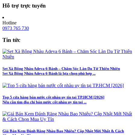
Hỗ trợ trực tuyến
Hotline
0973 765 730
Tin tức
Set Xà Bông Nhàu Adeva 6 Bánh – Chăm Sóc Làn Da Từ Thiên Nhiên
Set Xà Bông Nhàu Adeva 6 Bánh là lựa chọn phù hợp ...
Top 5 cửa hàng bán nước cốt nhàu uy tín tại TP.HCM [2026]
Nếu cần tìm địa chỉ bán nước cốt nhàu uy tín tại ...
Giá Bán Kem Đánh Răng Nhàu Bao Nhiêu? Cập Nhật Mới Nhất & Cách