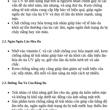
Tia UV từ ánh nắng mặt trời là nguyên nhân chính gây ra các
vấn đề da như nám, tàn nhang, và ung thư da. Kem chống
nắng từ trái nhàu cung cấp lớp bảo vệ hiệu quả, giúp ngăn
ngừa tác hại của tia UV và duy trì làn da khỏe mạnh, sáng
mịn.
Chất chống oxy hóa trong trái nhàu giúp bảo vệ tế bào da
khỏi sự tổn thương của tia cực tím, ngăn ngừa tình trạng da bị
cháy nắng hay xỉn màu.
2.2. Ngăn Ngừa Lão Hóa Da
Nhờ vào vitamin C và các chất chống oxy hóa mạnh mẽ, kem
chống nắng từ trái nhàu giúp bảo vệ da khỏi các dấu hiệu lão
hóa do tia UV gây ra, giữ cho làn da luôn tươi trẻ và săn
chắc.
Kem chống nắng này cũng giúp làm giảm sự xuất hiện của
các nếp nhăn, đồi mồi và làm sáng da một cách tự nhiên.
2.3. Dưỡng Ẩm Và Cân Bằng Da
Trái nhàu có khả năng giữ ẩm cho da, giúp da luôn mềm mịn
và không bị khô ráp dưới tác động của ánh nắng mặt trời.
Sản phẩm kem chống nắng từ trái nhàu còn giúp cân bằng độ
ẩm trên da, ngăn ngừa tình trạng da bị mất nước hay thiếu ẩm