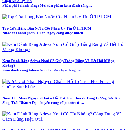
Chọn Mua Uy Tín
Phân phối chính hãng: Mọi sản phẩm kem đánh răng ...
Top Cửa Hàng Bán Nước Cốt Nhàu Uy Tín Ở TP.HCM
Nước cốt nhàu (Noni Juice) ngày càng được nhiều ...
Kem Đánh Răng Adeva Noni Có Giúp Trắng Răng Và Hết Hôi Miệng
Không?
Kem đánh răng Adeva Noni là lựa chọn đáng cân ...
Nước Cốt Nhàu Nguyên Chất – Hỗ Trợ Tiêu Hóa & Tăng Cường Sức Khỏe
Shop Trái Nhàu A Đạt chuyên cung cấp nước cốt ...