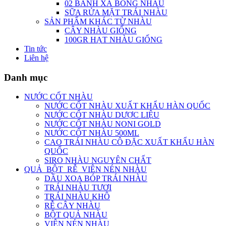
02 BÁNH XÀ BÔNG NHÀU
SỮA RỬA MẶT TRÁI NHÀU
SẢN PHẨM KHÁC TỪ NHÀU
CÂY NHÀU GIỐNG
100GR HẠT NHÀU GIỐNG
Tin tức
Liên hệ
Danh mục
NƯỚC CỐT NHÀU
NƯỚC CỐT NHÀU XUẤT KHẨU HÀN QUỐC
NƯỚC CỐT NHÀU DƯỢC LIỆU
NƯỚC CỐT NHÀU NONI GOLD
NƯỚC CỐT NHÀU 500ML
CAO TRÁI NHÀU CÔ ĐẶC XUẤT KHẨU HÀN
QUỐC
SIRO NHÀU NGUYÊN CHẤT
QUẢ_BỘT_RỄ_VIÊN NÉN NHÀU
DẦU XOA BÓP TRÁI NHÀU
TRÁI NHÀU TƯƠI
TRÁI NHÀU KHÔ
RỄ CÂY NHÀU
BỘT QUẢ NHÀU
VIÊN NÉN NHÀU