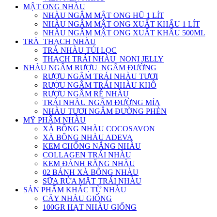
MẬT ONG NHÀU
NHÀU NGÂM MẬT ONG HŨ 1 LÍT
NHÀU NGÂM MẬT ONG XUẤT KHẨU 1 LÍT
NHÀU NGÂM MẬT ONG XUẤT KHẨU 500ML
TRÀ_THẠCH NHÀU
TRÀ NHÀU TÚI LỌC
THẠCH TRÁI NHÀU_NONI JELLY
NHÀU NGÂM RƯỢU_NGÂM ĐƯỜNG
RƯỢU NGÂM TRÁI NHÀU TƯƠI
RƯỢU NGÂM TRÁI NHÀU KHÔ
RƯỢU NGÂM RỄ NHÀU
TRÁI NHÀU NGÂM ĐƯỜNG MÍA
NHÀU TƯƠI NGÂM ĐƯỜNG PHÈN
MỸ PHẨM NHÀU
XÀ BÔNG NHÀU COCOSAVON
XÀ BÔNG NHÀU ADEVA
KEM CHỐNG NẮNG NHÀU
COLLAGEN TRÁI NHÀU
KEM ĐÁNH RĂNG NHÀU
02 BÁNH XÀ BÔNG NHÀU
SỮA RỬA MẶT TRÁI NHÀU
SẢN PHẨM KHÁC TỪ NHÀU
CÂY NHÀU GIỐNG
100GR HẠT NHÀU GIỐNG