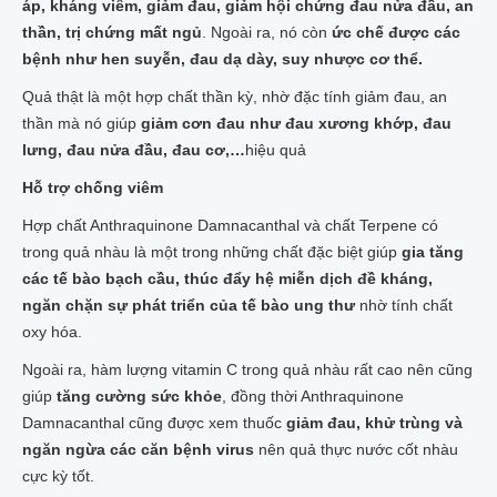
áp, kháng viêm, giảm đau, giảm hội chứng đau nửa đầu, an
thần, trị chứng mất ngủ
. Ngoài ra, nó còn
ức chế được các
bệnh như hen suyễn, đau dạ dày, suy nhược cơ thể.
Quả thật là một hợp chất thần kỳ, nhờ đặc tính giảm đau, an
thần mà nó giúp
giảm cơn đau như đau xương khớp, đau
lưng, đau nửa đầu, đau cơ,…
hiệu quả
Hỗ trợ chống viêm
Hợp chất Anthraquinone Damnacanthal và chất Terpene có
trong quả nhàu là một trong những chất đặc biệt giúp
gia tăng
các tế bào bạch cầu, thúc đẩy hệ miễn dịch đề kháng,
ngăn chặn sự phát triển của tế bào ung thư
nhờ tính chất
oxy hóa.
Ngoài ra, hàm lượng vitamin C trong quả nhàu rất cao nên cũng
giúp
tăng cường sức khỏe
, đồng thời Anthraquinone
Damnacanthal cũng được xem thuốc
giảm đau, khử trùng và
ngăn ngừa các căn bệnh virus
nên quả thực nước cốt nhàu
cực kỳ tốt.