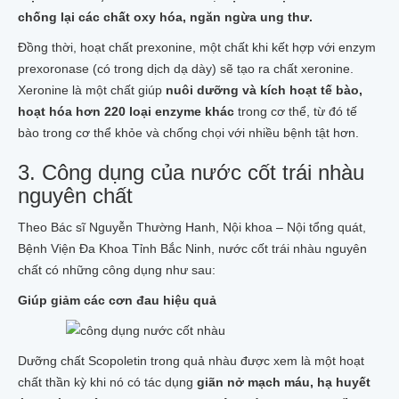
COLLAGEN TRÁI NHÀU
chống lại các chất oxy hóa, ngăn ngừa ung thư.
KEM ĐÁNH RĂNG NHÀU
02 BÁNH XÀ BÔNG NHÀU
Đồng thời, hoạt chất prexonine, một chất khi kết hợp với enzym
SỮA RỬA MẶT TRÁI NHÀU
prexoronase (có trong dịch dạ dày) sẽ tạo ra chất xeronine.
SẢN PHẨM KHÁC TỪ NHÀU
Xeronine là một chất giúp
nuôi dưỡng và kích hoạt tế bào,
CÂY NHÀU GIỐNG
hoạt hóa hơn 220 loại enzyme khác
trong cơ thể, từ đó tế
100GR HẠT NHÀU GIỐNG
bào trong cơ thể khỏe và chống chọi với nhiều bệnh tật hơn.
Tin tức
Liên hệ
3. Công dụng của nước cốt trái nhàu
nguyên chất
Theo Bác sĩ Nguyễn Thường Hanh, Nội khoa – Nội tổng quát,
Bệnh Viện Đa Khoa Tỉnh Bắc Ninh, nước cốt trái nhàu nguyên
chất có những công dụng như sau:
Giúp giảm các cơn đau hiệu quả
Dưỡng chất Scopoletin trong quả nhàu được xem là một hoạt
chất thần kỳ khi nó có tác dụng
giãn nở mạch máu, hạ huyết