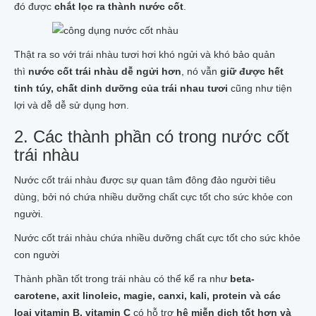
DẦU XOA BÓP TRÁI NHÀU
đó được
chắt lọc ra thành nước cốt
.
TRÁI NHÀU TƯƠI
TRÁI NHÀU KHÔ
RỄ CÂY NHÀU
Thật ra so với trái nhàu tươi hơi khó ngửi và khó bảo quản
BỘT QUẢ NHÀU
VIÊN NÉN NHÀU
thì
nước cốt trái nhàu dễ ngửi hơn
, nó vẫn
giữ được hết
MẬT ONG NHÀU
tinh túy, chất dinh dưỡng của trái nhau tươi
cũng như tiện
NHÀU NGÂM MẬT ONG HŨ 1 LÍT
lợi và dễ dễ sử dụng hơn.
NHÀU NGÂM MẬT ONG XUẤT KHẨU 1 LÍT
NHÀU NGÂM MẬT ONG XUẤT KHẨU 500ML
2. Các thành phần có trong nước cốt
TRÀ_THẠCH NHÀU
trái nhàu
TRÀ NHÀU TÚI LỌC
THẠCH TRÁI NHÀU_NONI JELLY
Nước cốt trái nhàu được sự quan tâm đông đảo người tiêu
NHÀU NGÂM RƯỢU_NGÂM ĐƯỜNG
dùng, bởi nó chứa nhiều dưỡng chất cực tốt cho sức khỏe con
RƯỢU NGÂM TRÁI NHÀU TƯƠI
RƯỢU NGÂM TRÁI NHÀU KHÔ
người.
RƯỢU NGÂM RỄ NHÀU
Nước cốt trái nhàu chứa nhiều dưỡng chất cực tốt cho sức khỏe
TRÁI NHÀU NGÂM ĐƯỜNG MÍA
NHÀU TƯƠI NGÂM ĐƯỜNG PHÈN
con người
MỸ PHẨM NHÀU
Thành phần tốt trong trái nhàu có thể kể ra như
beta-
XÀ BÔNG NHÀU COCOSAVON
carotene, axit linoleic, magie, canxi, kali, protein và các
XÀ BÔNG NHÀU ADEVA
KEM CHỐNG NẮNG NHÀU
loại vitamin B, vitamin C
có hỗ trợ
hệ miễn dịch tốt hơn và