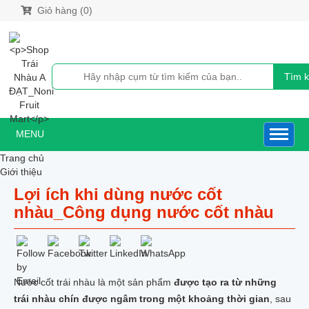
Giỏ hàng (0)
Tìm 
MENU
Trang chủ
Giới thiệu
Sản phẩm
Lợi ích khi dùng nước cốt
NƯỚC CỐT NHÀU
nhàu_Công dụng nước cốt nhàu
NƯỚC CỐT NHÀU XUẤT KHẨU HÀN QUỐC
NƯỚC CỐT NHÀU DƯỢC LIỆU
NƯỚC CỐT NHÀU NONI GOLD
NƯỚC CỐT NHÀU 500ML
CAO TRÁI NHÀU CÔ ĐẶC XUẤT KHẨU HÀN QUỐC
SIRO NHÀU NGUYÊN CHẤT
Nước cốt trái nhàu là một sản phẩm
được tạo ra từ những
QUẢ_BỘT_RỄ_VIÊN NÉN NHÀU
trái nhàu chín được ngâm trong một khoảng thời gian
, sau