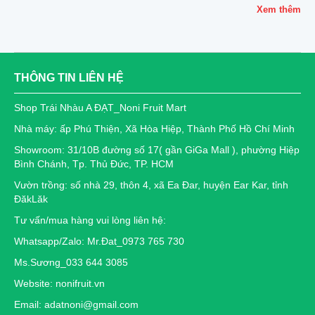
Xem thêm
THÔNG TIN LIÊN HỆ
Shop Trái Nhàu A ĐẠT_Noni Fruit Mart
Nhà máy: ấp Phú Thiện, Xã Hòa Hiệp, Thành Phố Hồ Chí Minh
Showroom: 31/10B đường số 17( gần GiGa Mall ), phường Hiệp
Bình Chánh, Tp. Thủ Đức, TP. HCM
Vườn trồng: số nhà 29, thôn 4, xã Ea Đar, huyện Ear Kar, tỉnh
ĐăkLăk
Tư vấn/mua hàng vui lòng liên hệ:
Whatsapp/Zalo: Mr.Đat_0973 765 730
Ms.Sương_033 644 3085
Website: nonifruit.vn
Email: adatnoni@gmail.com