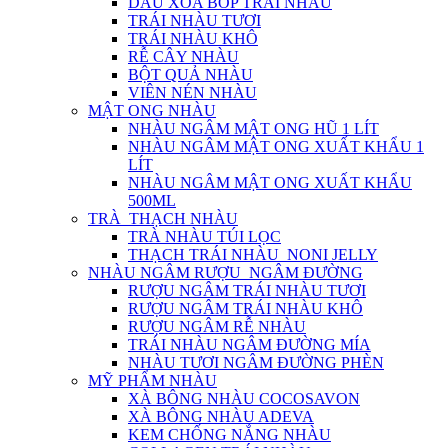
DẦU XOA BÓP TRÁI NHÀU
TRÁI NHÀU TƯƠI
TRÁI NHÀU KHÔ
RỄ CÂY NHÀU
BỘT QUẢ NHÀU
VIÊN NÉN NHÀU
MẬT ONG NHÀU
NHÀU NGÂM MẬT ONG HŨ 1 LÍT
NHÀU NGÂM MẬT ONG XUẤT KHẨU 1
LÍT
NHÀU NGÂM MẬT ONG XUẤT KHẨU
500ML
TRÀ_THẠCH NHÀU
TRÀ NHÀU TÚI LỌC
THẠCH TRÁI NHÀU_NONI JELLY
NHÀU NGÂM RƯỢU_NGÂM ĐƯỜNG
RƯỢU NGÂM TRÁI NHÀU TƯƠI
RƯỢU NGÂM TRÁI NHÀU KHÔ
RƯỢU NGÂM RỄ NHÀU
TRÁI NHÀU NGÂM ĐƯỜNG MÍA
NHÀU TƯƠI NGÂM ĐƯỜNG PHÈN
MỸ PHẨM NHÀU
XÀ BÔNG NHÀU COCOSAVON
XÀ BÔNG NHÀU ADEVA
KEM CHỐNG NẮNG NHÀU