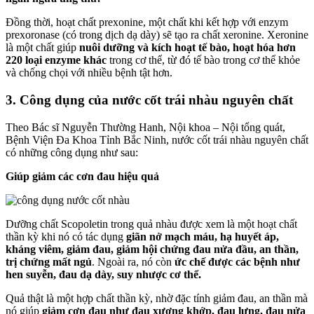
Đồng thời, hoạt chất prexonine, một chất khi kết hợp với enzym
prexoronase (có trong dịch dạ dày) sẽ tạo ra chất xeronine. Xeronine
là một chất giúp
nuôi dưỡng và kích hoạt tế bào, hoạt hóa hơn
220 loại enzyme khác
trong cơ thể, từ đó tế bào trong cơ thể khỏe
và chống chọi với nhiều bệnh tật hơn.
3. Công dụng của nước cốt trái nhàu nguyên chất
Theo Bác sĩ Nguyễn Thường Hanh, Nội khoa – Nội tổng quát,
Bệnh Viện Đa Khoa Tỉnh Bắc Ninh, nước cốt trái nhàu nguyên chất
có những công dụng như sau:
Giúp giảm các cơn đau hiệu quả
Dưỡng chất Scopoletin trong quả nhàu được xem là một hoạt chất
thần kỳ khi nó có tác dụng
giãn nở mạch máu, hạ huyết áp,
kháng viêm, giảm đau, giảm hội chứng đau nửa đầu, an thần,
trị chứng mất ngủ
. Ngoài ra, nó còn
ức chế được các bệnh như
hen suyễn, đau dạ dày, suy nhược cơ thể.
Quả thật là một hợp chất thần kỳ, nhờ đặc tính giảm đau, an thần mà
nó giúp
giảm cơn đau như đau xương khớp, đau lưng, đau nửa