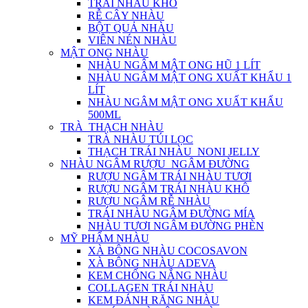
TRÁI NHÀU KHÔ
RỄ CÂY NHÀU
BỘT QUẢ NHÀU
VIÊN NÉN NHÀU
MẬT ONG NHÀU
NHÀU NGÂM MẬT ONG HŨ 1 LÍT
NHÀU NGÂM MẬT ONG XUẤT KHẨU 1
LÍT
NHÀU NGÂM MẬT ONG XUẤT KHẨU
500ML
TRÀ_THẠCH NHÀU
TRÀ NHÀU TÚI LỌC
THẠCH TRÁI NHÀU_NONI JELLY
NHÀU NGÂM RƯỢU_NGÂM ĐƯỜNG
RƯỢU NGÂM TRÁI NHÀU TƯƠI
RƯỢU NGÂM TRÁI NHÀU KHÔ
RƯỢU NGÂM RỄ NHÀU
TRÁI NHÀU NGÂM ĐƯỜNG MÍA
NHÀU TƯƠI NGÂM ĐƯỜNG PHÈN
MỸ PHẨM NHÀU
XÀ BÔNG NHÀU COCOSAVON
XÀ BÔNG NHÀU ADEVA
KEM CHỐNG NẮNG NHÀU
COLLAGEN TRÁI NHÀU
KEM ĐÁNH RĂNG NHÀU