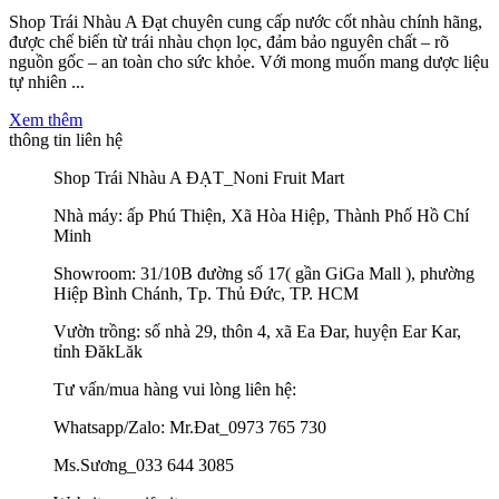
Shop Trái Nhàu A Đạt chuyên cung cấp nước cốt nhàu chính hãng,
được chế biến từ trái nhàu chọn lọc, đảm bảo nguyên chất – rõ
nguồn gốc – an toàn cho sức khỏe. Với mong muốn mang dược liệu
tự nhiên ...
Xem thêm
thông tin liên hệ
Shop Trái Nhàu A ĐẠT_Noni Fruit Mart
Nhà máy: ấp Phú Thiện, Xã Hòa Hiệp, Thành Phố Hồ Chí
Minh
Showroom: 31/10B đường số 17( gần GiGa Mall ), phường
Hiệp Bình Chánh, Tp. Thủ Đức, TP. HCM
Vườn trồng: số nhà 29, thôn 4, xã Ea Đar, huyện Ear Kar,
tỉnh ĐăkLăk
Tư vấn/mua hàng vui lòng liên hệ:
Whatsapp/Zalo: Mr.Đat_0973 765 730
Ms.Sương_033 644 3085