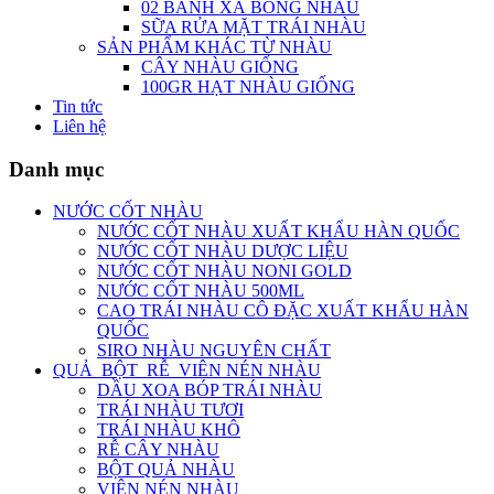
02 BÁNH XÀ BÔNG NHÀU
SỮA RỬA MẶT TRÁI NHÀU
SẢN PHẨM KHÁC TỪ NHÀU
CÂY NHÀU GIỐNG
100GR HẠT NHÀU GIỐNG
Tin tức
Liên hệ
Danh mục
NƯỚC CỐT NHÀU
NƯỚC CỐT NHÀU XUẤT KHẨU HÀN QUỐC
NƯỚC CỐT NHÀU DƯỢC LIỆU
NƯỚC CỐT NHÀU NONI GOLD
NƯỚC CỐT NHÀU 500ML
CAO TRÁI NHÀU CÔ ĐẶC XUẤT KHẨU HÀN
QUỐC
SIRO NHÀU NGUYÊN CHẤT
QUẢ_BỘT_RỄ_VIÊN NÉN NHÀU
DẦU XOA BÓP TRÁI NHÀU
TRÁI NHÀU TƯƠI
TRÁI NHÀU KHÔ
RỄ CÂY NHÀU
BỘT QUẢ NHÀU
VIÊN NÉN NHÀU