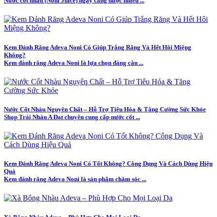
Nước cốt nhàu (Noni Juice) ngày càng được nhiều ...
Kem Đánh Răng Adeva Noni Có Giúp Trắng Răng Và Hết Hôi Miệng
Không?
Kem đánh răng Adeva Noni là lựa chọn đáng cân ...
Nước Cốt Nhàu Nguyên Chất – Hỗ Trợ Tiêu Hóa & Tăng Cường Sức Khỏe
Shop Trái Nhàu A Đạt chuyên cung cấp nước cốt ...
Kem Đánh Răng Adeva Noni Có Tốt Không? Công Dụng Và Cách Dùng Hiệu
Quả
Kem đánh răng Adeva Noni là sản phẩm chăm sóc ...