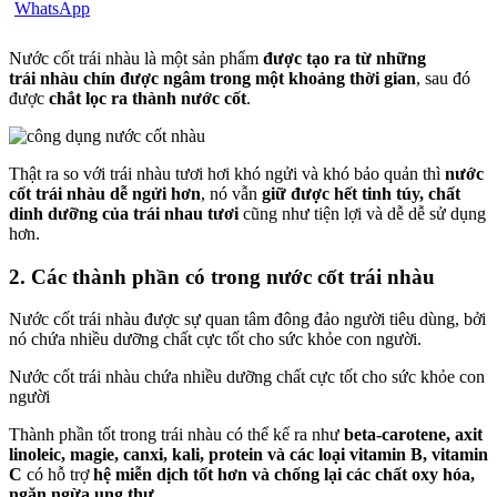
Nước cốt trái nhàu là một sản phẩm
được tạo ra từ những
trái nhàu chín được ngâm trong một khoảng thời gian
, sau đó
được
chắt lọc ra thành nước cốt
.
Thật ra so với trái nhàu tươi hơi khó ngửi và khó bảo quản thì
nước
cốt trái nhàu dễ ngửi hơn
, nó vẫn
giữ được hết tinh túy, chất
dinh dưỡng của trái nhau tươi
cũng như tiện lợi và dễ dễ sử dụng
hơn.
2. Các thành phần có trong nước cốt trái nhàu
Nước cốt trái nhàu được sự quan tâm đông đảo người tiêu dùng, bởi
nó chứa nhiều dưỡng chất cực tốt cho sức khỏe con người.
Nước cốt trái nhàu chứa nhiều dưỡng chất cực tốt cho sức khỏe con
người
Thành phần tốt trong trái nhàu có thể kể ra như
beta-carotene, axit
linoleic, magie, canxi, kali, protein và các loại vitamin B, vitamin
C
có hỗ trợ
hệ miễn dịch tốt hơn và chống lại các chất oxy hóa,
ngăn ngừa ung thư.