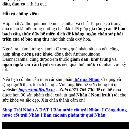
đầu, đau cơ,…
hiệu quả
Hỗ trợ chống viêm
Hợp chất Anthraquinone Damnacanthal và chất Terpene có trong
quả nhàu là một trong những chất đặc biệt giúp
gia tăng các tế bào
bạch cầu, thúc đẩy hệ miễn dịch đề kháng, ngăn chặn sự phát
triển của tế bào ung thư
nhờ tính chất oxy hóa.
Ngoài ra, hàm lượng vitamin C trong quả nhàu rất cao nên cũng
giúp
tăng cường sức khỏe
, đồng thời Anthraquinone
Damnacanthal cũng được xem thuốc
giảm đau, khử trùng và
ngăn ngừa các căn bệnh virus
nên quả thực nước cốt nhàu cực kỳ
tốt.
Nếu bạn có nhu cầu mua các sản phẩm
từ quả Nhàu
sử dụng và
tặng người thân, khách hàng…Vui lòng liên hệ với chúng tôi qua
website:
https://nonifruit.vn/
–
Zalo 0973 765 730
để có thể mua
được hơn 30 sản phẩm chiết xuất từ quả
Nhàu ( Noni fruit )
tốt cho
sức khỏe và sắc đẹp. Xin chân thành cảm ơn!
Shop Trái Nhàu A ĐẠT I Bán nước cốt trái Nhàu I Công dụng
nước cốt trái Nhàu I Bán các sản phẩm từ quả Nhàu