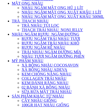
MẬT ONG NHÀU
NHÀU NGÂM MẬT ONG HŨ 1 LÍT
NHÀU NGÂM MẬT ONG XUẤT KHẨU 1 LÍT
NHÀU NGÂM MẬT ONG XUẤT KHẨU 500ML
TRÀ_THẠCH NHÀU
TRÀ NHÀU TÚI LỌC
THẠCH TRÁI NHÀU_NONI JELLY
NHÀU NGÂM RƯỢU_NGÂM ĐƯỜNG
RƯỢU NGÂM TRÁI NHÀU TƯƠI
RƯỢU NGÂM TRÁI NHÀU KHÔ
RƯỢU NGÂM RỄ NHÀU
TRÁI NHÀU NGÂM ĐƯỜNG MÍA
NHÀU TƯƠI NGÂM ĐƯỜNG PHÈN
MỸ PHẨM NHÀU
XÀ BÔNG NHÀU COCOSAVON
XÀ BÔNG NHÀU ADEVA
KEM CHỐNG NẮNG NHÀU
COLLAGEN TRÁI NHÀU
KEM ĐÁNH RĂNG NHÀU
02 BÁNH XÀ BÔNG NHÀU
SỮA RỬA MẶT TRÁI NHÀU
SẢN PHẨM KHÁC TỪ NHÀU
CÂY NHÀU GIỐNG
100GR HẠT NHÀU GIỐNG