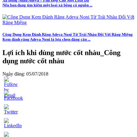
Xà Bông Nhàu Adeva – Phù Hợp Cho Mọi Loại Da
Nếu bạn đang tìm kiếm một loại xà bông có nguồn ...
Công Dụng Kem Đánh Răng Adeva Noni Từ Trái Nhàu Đối Với Răng Miệng
Kem đánh răng Adeva Noni là lựa chọn đáng cân ...
Lợi ích khi dùng nước cốt nhàu_Công
dụng nước cốt nhàu
Ngày đăng: 05/07/2018