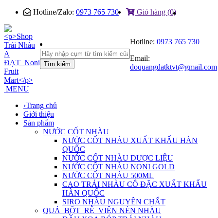
Hotline/Zalo:
0973 765 730
Giỏ hàng (0)
Hotline:
0973 765 730
Email:
Tìm kiếm
doquangdatktvt@gmail.com
MENU
›
Trang chủ
Giới thiệu
Sản phẩm
NƯỚC CỐT NHÀU
NƯỚC CỐT NHÀU XUẤT KHẨU HÀN
QUỐC
NƯỚC CỐT NHÀU DƯỢC LIỆU
NƯỚC CỐT NHÀU NONI GOLD
NƯỚC CỐT NHÀU 500ML
CAO TRÁI NHÀU CÔ ĐẶC XUẤT KHẨU
HÀN QUỐC
SIRO NHÀU NGUYÊN CHẤT
QUẢ_BỘT_RỄ_VIÊN NÉN NHÀU