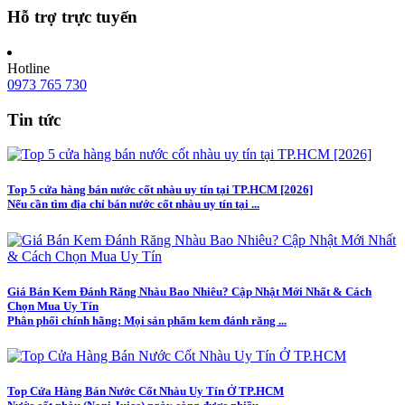
Hỗ trợ trực tuyến
Hotline
0973 765 730
Tin tức
Top 5 cửa hàng bán nước cốt nhàu uy tín tại TP.HCM [2026]
Nếu cần tìm địa chỉ bán nước cốt nhàu uy tín tại ...
Giá Bán Kem Đánh Răng Nhàu Bao Nhiêu? Cập Nhật Mới Nhất & Cách
Chọn Mua Uy Tín
Phân phối chính hãng: Mọi sản phẩm kem đánh răng ...
Top Cửa Hàng Bán Nước Cốt Nhàu Uy Tín Ở TP.HCM