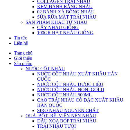
COLLAGEN TRÁI NHÀU
KEM ĐÁNH RĂNG NHÀU
02 BÁNH XÀ BÔNG NHÀU
SỮA RỬA MẶT TRÁI NHÀU
SẢN PHẨM KHÁC TỪ NHÀU
CÂY NHÀU GIỐNG
100GR HẠT NHÀU GIỐNG
Tin tức
Liên hệ
Trang chủ
Giới thiệu
Sản phẩm
NƯỚC CỐT NHÀU
NƯỚC CỐT NHÀU XUẤT KHẨU HÀN
QUỐC
NƯỚC CỐT NHÀU DƯỢC LIỆU
NƯỚC CỐT NHÀU NONI GOLD
NƯỚC CỐT NHÀU 500ML
CAO TRÁI NHÀU CÔ ĐẶC XUẤT KHẨU
HÀN QUỐC
SIRO NHÀU NGUYÊN CHẤT
QUẢ_BỘT_RỄ_VIÊN NÉN NHÀU
DẦU XOA BÓP TRÁI NHÀU
TRÁI NHÀU TƯƠI