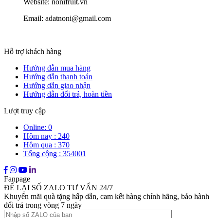
Website: nonifruit.vn
Email: adatnoni@gmail.com
Hỗ trợ khách hàng
Hướng dẫn mua hàng
Hướng dẫn thanh toán
Hướng dẫn giao nhận
Hướng dẫn đổi trả, hoàn tiền
Lượt truy cập
Online: 0
Hôm nay : 240
Hôm qua : 370
Tổng cộng : 354001
Fanpage
ĐỂ LẠI SỐ ZALO TƯ VẤN 24/7
Khuyến mãi quà tặng hấp dẫn, cam kết hàng chính hãng, bảo hành
đổi trả trong vòng 7 ngày