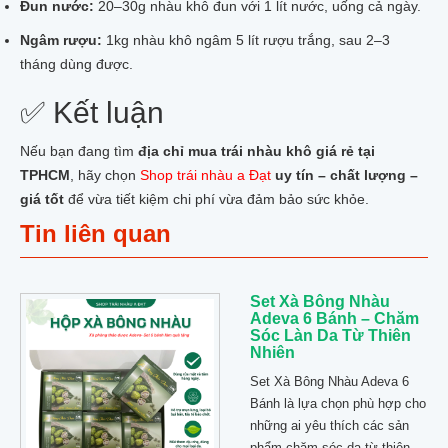
Đun nước:
20–30g nhàu khô đun với 1 lít nước, uống cả ngày.
Ngâm rượu:
1kg nhàu khô ngâm 5 lít rượu trắng, sau 2–3
tháng dùng được.
✅ Kết luận
Nếu bạn đang tìm
địa chỉ mua trái nhàu khô giá rẻ tại
TPHCM
, hãy chọn
Shop trái nhàu a Đạt
uy tín – chất lượng –
giá tốt
để vừa tiết kiệm chi phí vừa đảm bảo sức khỏe.
Tin liên quan
Set Xà Bông Nhàu
Adeva 6 Bánh – Chăm
Sóc Làn Da Từ Thiên
Nhiên
Set Xà Bông Nhàu Adeva 6
Bánh là lựa chọn phù hợp cho
những ai yêu thích các sản
phẩm chăm sóc da từ thiên