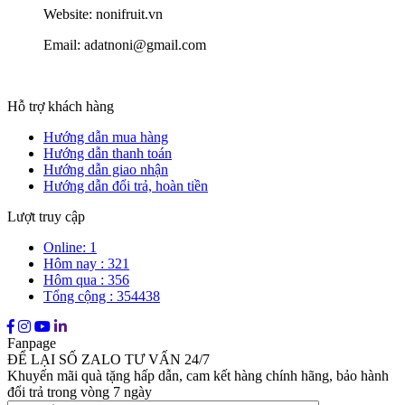
Website: nonifruit.vn
Email: adatnoni@gmail.com
Hỗ trợ khách hàng
Hướng dẫn mua hàng
Hướng dẫn thanh toán
Hướng dẫn giao nhận
Hướng dẫn đổi trả, hoàn tiền
Lượt truy cập
Online: 1
Hôm nay : 321
Hôm qua : 356
Tổng cộng : 354438
Fanpage
ĐỂ LẠI SỐ ZALO TƯ VẤN 24/7
Khuyến mãi quà tặng hấp dẫn, cam kết hàng chính hãng, bảo hành
đổi trả trong vòng 7 ngày