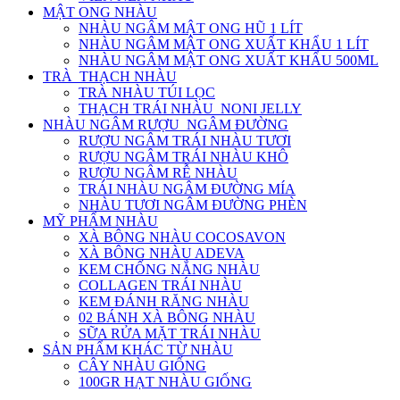
MẬT ONG NHÀU
NHÀU NGÂM MẬT ONG HŨ 1 LÍT
NHÀU NGÂM MẬT ONG XUẤT KHẨU 1 LÍT
NHÀU NGÂM MẬT ONG XUẤT KHẨU 500ML
TRÀ_THẠCH NHÀU
TRÀ NHÀU TÚI LỌC
THẠCH TRÁI NHÀU_NONI JELLY
NHÀU NGÂM RƯỢU_NGÂM ĐƯỜNG
RƯỢU NGÂM TRÁI NHÀU TƯƠI
RƯỢU NGÂM TRÁI NHÀU KHÔ
RƯỢU NGÂM RỄ NHÀU
TRÁI NHÀU NGÂM ĐƯỜNG MÍA
NHÀU TƯƠI NGÂM ĐƯỜNG PHÈN
MỸ PHẨM NHÀU
XÀ BÔNG NHÀU COCOSAVON
XÀ BÔNG NHÀU ADEVA
KEM CHỐNG NẮNG NHÀU
COLLAGEN TRÁI NHÀU
KEM ĐÁNH RĂNG NHÀU
02 BÁNH XÀ BÔNG NHÀU
SỮA RỬA MẶT TRÁI NHÀU
SẢN PHẨM KHÁC TỪ NHÀU
CÂY NHÀU GIỐNG
100GR HẠT NHÀU GIỐNG