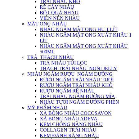
TRÁI NHÀU KHÔ
RỄ CÂY NHÀU
BỘT QUẢ NHÀU
VIÊN NÉN NHÀU
MẬT ONG NHÀU
NHÀU NGÂM MẬT ONG HŨ 1 LÍT
NHÀU NGÂM MẬT ONG XUẤT KHẨU 1
LÍT
NHÀU NGÂM MẬT ONG XUẤT KHẨU
500ML
TRÀ_THẠCH NHÀU
TRÀ NHÀU TÚI LỌC
THẠCH TRÁI NHÀU_NONI JELLY
NHÀU NGÂM RƯỢU_NGÂM ĐƯỜNG
RƯỢU NGÂM TRÁI NHÀU TƯƠI
RƯỢU NGÂM TRÁI NHÀU KHÔ
RƯỢU NGÂM RỄ NHÀU
TRÁI NHÀU NGÂM ĐƯỜNG MÍA
NHÀU TƯƠI NGÂM ĐƯỜNG PHÈN
MỸ PHẨM NHÀU
XÀ BÔNG NHÀU COCOSAVON
XÀ BÔNG NHÀU ADEVA
KEM CHỐNG NẮNG NHÀU
COLLAGEN TRÁI NHÀU
KEM ĐÁNH RĂNG NHÀU