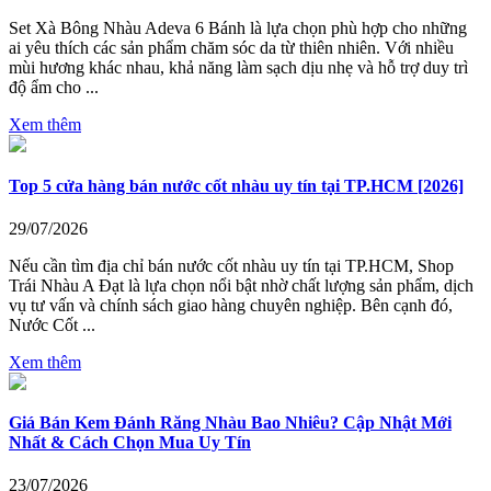
Set Xà Bông Nhàu Adeva 6 Bánh là lựa chọn phù hợp cho những
ai yêu thích các sản phẩm chăm sóc da từ thiên nhiên. Với nhiều
mùi hương khác nhau, khả năng làm sạch dịu nhẹ và hỗ trợ duy trì
độ ẩm cho ...
Xem thêm
Top 5 cửa hàng bán nước cốt nhàu uy tín tại TP.HCM [2026]
29/07/2026
Nếu cần tìm địa chỉ bán nước cốt nhàu uy tín tại TP.HCM, Shop
Trái Nhàu A Đạt là lựa chọn nổi bật nhờ chất lượng sản phẩm, dịch
vụ tư vấn và chính sách giao hàng chuyên nghiệp. Bên cạnh đó,
Nước Cốt ...
Xem thêm
Giá Bán Kem Đánh Răng Nhàu Bao Nhiêu? Cập Nhật Mới
Nhất & Cách Chọn Mua Uy Tín
23/07/2026