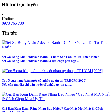
Hỗ trợ trực tuyến
Hotline
0973 765 730
Tin tức
Set Xà Bông Nhàu Adeva 6 Bánh – Chăm Sóc Làn Da Từ Thiên Nhiên
Set Xà Bông Nhàu Adeva 6 Bánh là lựa chọn phù hợp ...
Top 5 cửa hàng bán nước cốt nhàu uy tín tại TP.HCM [2026]
Nếu cần tìm địa chỉ bán nước cốt nhàu uy tín tại ...
Giá Bán Kem Đánh Răng Nhàu Bao Nhiêu? Cập Nhật Mới Nhất & Cách