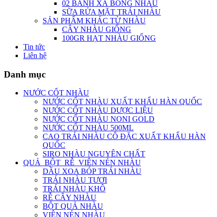
02 BÁNH XÀ BÔNG NHÀU
SỮA RỬA MẶT TRÁI NHÀU
SẢN PHẨM KHÁC TỪ NHÀU
CÂY NHÀU GIỐNG
100GR HẠT NHÀU GIỐNG
Tin tức
Liên hệ
Danh mục
NƯỚC CỐT NHÀU
NƯỚC CỐT NHÀU XUẤT KHẨU HÀN QUỐC
NƯỚC CỐT NHÀU DƯỢC LIỆU
NƯỚC CỐT NHÀU NONI GOLD
NƯỚC CỐT NHÀU 500ML
CAO TRÁI NHÀU CÔ ĐẶC XUẤT KHẨU HÀN
QUỐC
SIRO NHÀU NGUYÊN CHẤT
QUẢ_BỘT_RỄ_VIÊN NÉN NHÀU
DẦU XOA BÓP TRÁI NHÀU
TRÁI NHÀU TƯƠI
TRÁI NHÀU KHÔ
RỄ CÂY NHÀU
BỘT QUẢ NHÀU
VIÊN NÉN NHÀU