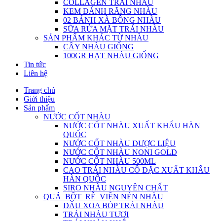
COLLAGEN TRÁI NHÀU
KEM ĐÁNH RĂNG NHÀU
02 BÁNH XÀ BÔNG NHÀU
SỮA RỬA MẶT TRÁI NHÀU
SẢN PHẨM KHÁC TỪ NHÀU
CÂY NHÀU GIỐNG
100GR HẠT NHÀU GIỐNG
Tin tức
Liên hệ
Trang chủ
Giới thiệu
Sản phẩm
NƯỚC CỐT NHÀU
NƯỚC CỐT NHÀU XUẤT KHẨU HÀN
QUỐC
NƯỚC CỐT NHÀU DƯỢC LIỆU
NƯỚC CỐT NHÀU NONI GOLD
NƯỚC CỐT NHÀU 500ML
CAO TRÁI NHÀU CÔ ĐẶC XUẤT KHẨU
HÀN QUỐC
SIRO NHÀU NGUYÊN CHẤT
QUẢ_BỘT_RỄ_VIÊN NÉN NHÀU
DẦU XOA BÓP TRÁI NHÀU
TRÁI NHÀU TƯƠI