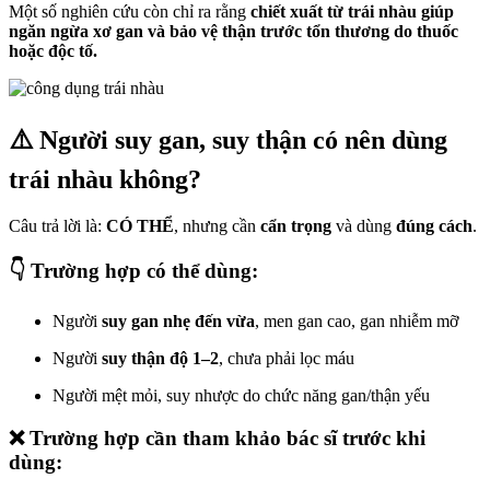
Một số nghiên cứu còn chỉ ra rằng
chiết xuất từ trái nhàu giúp
ngăn ngừa xơ gan và bảo vệ thận trước tổn thương do thuốc
hoặc độc tố.
⚠️ Người suy gan, suy thận có nên dùng
trái nhàu không?
Câu trả lời là:
CÓ THỂ
, nhưng cần
cẩn trọng
và dùng
đúng cách
.
👇 Trường hợp có thể dùng:
Người
suy gan nhẹ đến vừa
, men gan cao, gan nhiễm mỡ
Người
suy thận độ 1–2
, chưa phải lọc máu
Người mệt mỏi, suy nhược do chức năng gan/thận yếu
❌ Trường hợp cần tham khảo bác sĩ trước khi
dùng: