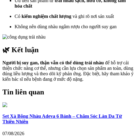
Ưu tiên sản phẩm từ
trái nhàu sạch, hữu cơ, không tẩm
hóa chất
Có
kiểm nghiệm chất lượng
và ghi rõ nơi sản xuất
Không nên dùng nhàu ngâm rượu cho người suy gan
🌿 Kết luận
Người bị suy gan, thận vẫn có thể dùng trái nhàu
để hỗ trợ cải
thiện chức năng cơ thể, nhưng cần lựa chọn sản phẩm an toàn, dùng
đúng liều lượng và theo dõi kỹ phản ứng. Đặc biệt, hãy tham khảo ý
kiến bác sĩ nếu bệnh đang ở mức độ nặng.
Tin liên quan
Set Xà Bông Nhàu Adeva 6 Bánh – Chăm Sóc Làn Da Từ
Thiên Nhiên
07/08/2026