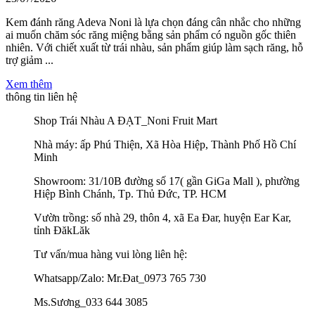
Kem đánh răng Adeva Noni là lựa chọn đáng cân nhắc cho những
ai muốn chăm sóc răng miệng bằng sản phẩm có nguồn gốc thiên
nhiên. Với chiết xuất từ trái nhàu, sản phẩm giúp làm sạch răng, hỗ
trợ giảm ...
Xem thêm
thông tin liên hệ
Shop Trái Nhàu A ĐẠT_Noni Fruit Mart
Nhà máy: ấp Phú Thiện, Xã Hòa Hiệp, Thành Phố Hồ Chí
Minh
Showroom: 31/10B đường số 17( gần GiGa Mall ), phường
Hiệp Bình Chánh, Tp. Thủ Đức, TP. HCM
Vườn trồng: số nhà 29, thôn 4, xã Ea Đar, huyện Ear Kar,
tỉnh ĐăkLăk
Tư vấn/mua hàng vui lòng liên hệ:
Whatsapp/Zalo: Mr.Đat_0973 765 730
Ms.Sương_033 644 3085