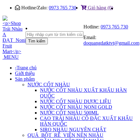
Hotline/Zalo:
0973 765 730
Giỏ hàng (0)
Hotline:
0973 765 730
Email:
Tìm kiếm
doquangdatktvt@gmail.com
MENU
›
Trang chủ
Giới thiệu
Sản phẩm
NƯỚC CỐT NHÀU
NƯỚC CỐT NHÀU XUẤT KHẨU HÀN
QUỐC
NƯỚC CỐT NHÀU DƯỢC LIỆU
NƯỚC CỐT NHÀU NONI GOLD
NƯỚC CỐT NHÀU 500ML
CAO TRÁI NHÀU CÔ ĐẶC XUẤT KHẨU
HÀN QUỐC
SIRO NHÀU NGUYÊN CHẤT
QUẢ_BỘT_RỄ_VIÊN NÉN NHÀU