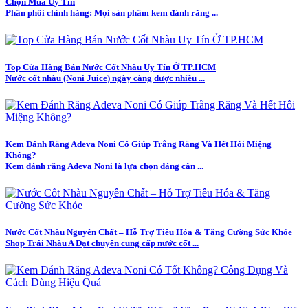
Chọn Mua Uy Tín
Phân phối chính hãng: Mọi sản phẩm kem đánh răng ...
Top Cửa Hàng Bán Nước Cốt Nhàu Uy Tín Ở TP.HCM
Nước cốt nhàu (Noni Juice) ngày càng được nhiều ...
Kem Đánh Răng Adeva Noni Có Giúp Trắng Răng Và Hết Hôi Miệng
Không?
Kem đánh răng Adeva Noni là lựa chọn đáng cân ...
Nước Cốt Nhàu Nguyên Chất – Hỗ Trợ Tiêu Hóa & Tăng Cường Sức Khỏe
Shop Trái Nhàu A Đạt chuyên cung cấp nước cốt ...