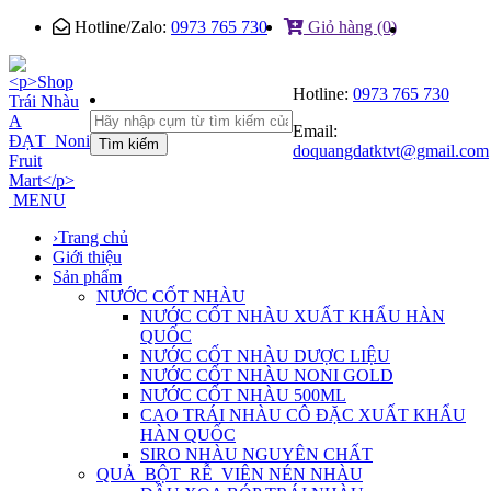
Hotline/Zalo:
0973 765 730
Giỏ hàng (0)
Hotline:
0973 765 730
Email:
Tìm kiếm
doquangdatktvt@gmail.com
MENU
›
Trang chủ
Giới thiệu
Sản phẩm
NƯỚC CỐT NHÀU
NƯỚC CỐT NHÀU XUẤT KHẨU HÀN
QUỐC
NƯỚC CỐT NHÀU DƯỢC LIỆU
NƯỚC CỐT NHÀU NONI GOLD
NƯỚC CỐT NHÀU 500ML
CAO TRÁI NHÀU CÔ ĐẶC XUẤT KHẨU
HÀN QUỐC
SIRO NHÀU NGUYÊN CHẤT
QUẢ_BỘT_RỄ_VIÊN NÉN NHÀU