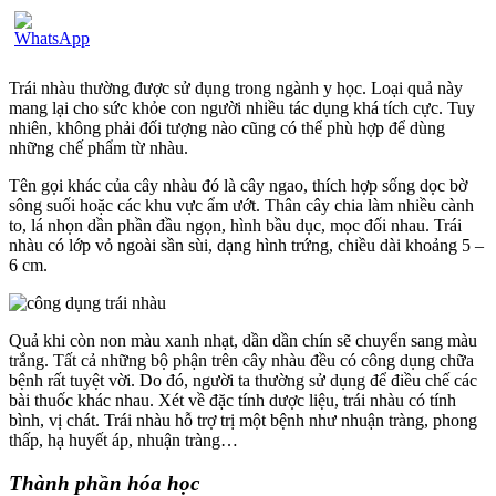
Trái nhàu thường được sử dụng trong ngành y học. Loại quả này
mang lại cho sức khỏe con người nhiều tác dụng khá tích cực. Tuy
nhiên, không phải đối tượng nào cũng có thể phù hợp để dùng
những chế phẩm từ nhàu.
Tên gọi khác của cây nhàu đó là cây ngao, thích hợp sống dọc bờ
sông suối hoặc các khu vực ẩm ướt. Thân cây chia làm nhiều cành
to, lá nhọn dần phần đầu ngọn, hình bầu dục, mọc đối nhau. Trái
nhàu có lớp vỏ ngoài sần sùi, dạng hình trứng, chiều dài khoảng 5 –
6 cm.
Quả khi còn non màu xanh nhạt, dần dần chín sẽ chuyển sang màu
trắng. Tất cả những bộ phận trên cây nhàu đều có công dụng chữa
bệnh rất tuyệt vời. Do đó, người ta thường sử dụng để điều chế các
bài thuốc khác nhau. Xét về đặc tính dược liệu, trái nhàu có tính
bình, vị chát. Trái nhàu hỗ trợ trị một bệnh như nhuận tràng, phong
thấp, hạ huyết áp, nhuận tràng…
Thành phần hóa học