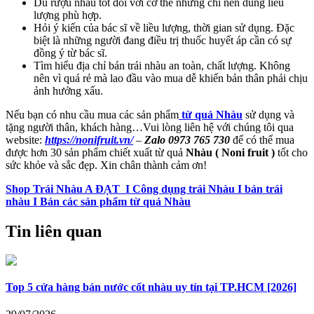
Dù rượu nhàu tốt đối với cơ thể nhưng chỉ nên dùng liều
lượng phù hợp.
Hỏi ý kiến của bác sĩ về liều lượng, thời gian sử dụng. Đặc
biệt là những người đang điều trị thuốc huyết áp cần có sự
đồng ý từ bác sĩ.
Tìm hiểu địa chỉ bán trái nhàu an toàn, chất lượng. Không
nên vì quá rẻ mà lao đầu vào mua dễ khiến bản thân phải chịu
ảnh hưởng xấu.
Nếu bạn có nhu cầu mua các sản phẩm
từ quả Nhàu
sử dụng và
tặng người thân, khách hàng…Vui lòng liên hệ với chúng tôi qua
website:
https://nonifruit.vn/
–
Zalo 0973 765 730
để có thể mua
được hơn 30 sản phẩm chiết xuất từ quả
Nhàu ( Noni fruit )
tốt cho
sức khỏe và sắc đẹp. Xin chân thành cảm ơn!
Shop Trái Nhàu A ĐẠT I Công dụng trái Nhàu I bán trái
nhàu I Bán các sản phẩm từ quả Nhàu
Tin liên quan
Top 5 cửa hàng bán nước cốt nhàu uy tín tại TP.HCM [2026]