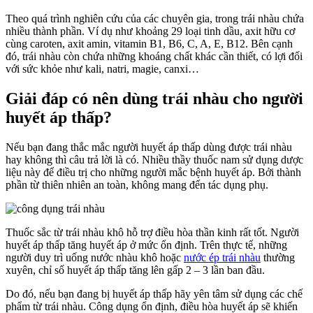
Theo quá trình nghiên cứu của các chuyên gia, trong trái nhàu chứa
nhiều thành phần. Ví dụ như khoảng 29 loại tinh dầu, axit hữu cơ
cùng caroten, axit amin, vitamin B1, B6, C, A, E, B12. Bên cạnh
đó, trái nhàu còn chứa những khoáng chất khác cần thiết, có lợi đối
với sức khỏe như kali, natri, magie, canxi…
Giải đáp có nên dùng trái nhàu cho người
huyết áp thấp?
Nếu bạn đang thắc mắc người huyết áp thấp dùng được trái nhàu
hay không thì câu trả lời là có. Nhiều thầy thuốc nam sử dụng dược
liệu này để điều trị cho những người mắc bệnh huyết áp. Bởi thành
phần từ thiên nhiên an toàn, không mang đến tác dụng phụ.
Thuốc sắc từ trái nhàu khô hỗ trợ điều hòa thần kinh rất tốt. Người
huyết áp thấp tăng huyết áp ở mức ổn định. Trên thực tế, những
người duy trì uống nước nhàu khô hoặc
nước ép trái nhàu
thường
xuyên, chỉ số huyết áp thấp tăng lên gấp 2 – 3 lần ban đầu.
Do đó, nếu bạn đang bị huyết áp thấp hãy yên tâm sử dụng các chế
phẩm từ trái nhàu. Công dụng ổn định, điều hòa huyết áp sẽ khiến