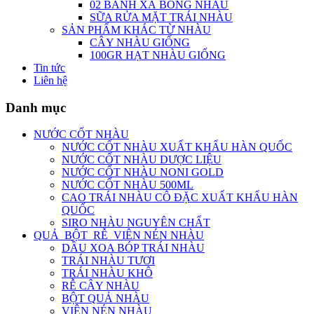
02 BÁNH XÀ BÔNG NHÀU
SỮA RỬA MẶT TRÁI NHÀU
SẢN PHẨM KHÁC TỪ NHÀU
CÂY NHÀU GIỐNG
100GR HẠT NHÀU GIỐNG
Tin tức
Liên hệ
Danh mục
NƯỚC CỐT NHÀU
NƯỚC CỐT NHÀU XUẤT KHẨU HÀN QUỐC
NƯỚC CỐT NHÀU DƯỢC LIỆU
NƯỚC CỐT NHÀU NONI GOLD
NƯỚC CỐT NHÀU 500ML
CAO TRÁI NHÀU CÔ ĐẶC XUẤT KHẨU HÀN
QUỐC
SIRO NHÀU NGUYÊN CHẤT
QUẢ_BỘT_RỄ_VIÊN NÉN NHÀU
DẦU XOA BÓP TRÁI NHÀU
TRÁI NHÀU TƯƠI
TRÁI NHÀU KHÔ
RỄ CÂY NHÀU
BỘT QUẢ NHÀU
VIÊN NÉN NHÀU