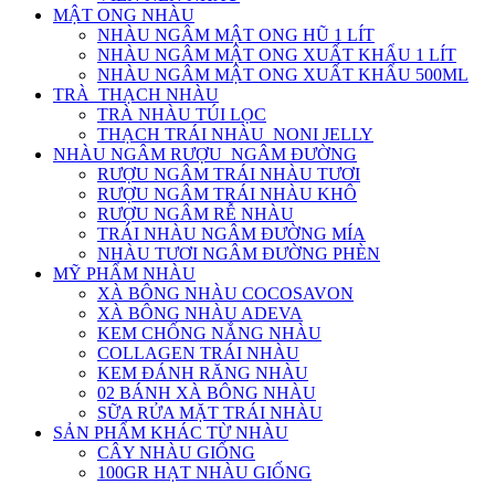
MẬT ONG NHÀU
NHÀU NGÂM MẬT ONG HŨ 1 LÍT
NHÀU NGÂM MẬT ONG XUẤT KHẨU 1 LÍT
NHÀU NGÂM MẬT ONG XUẤT KHẨU 500ML
TRÀ_THẠCH NHÀU
TRÀ NHÀU TÚI LỌC
THẠCH TRÁI NHÀU_NONI JELLY
NHÀU NGÂM RƯỢU_NGÂM ĐƯỜNG
RƯỢU NGÂM TRÁI NHÀU TƯƠI
RƯỢU NGÂM TRÁI NHÀU KHÔ
RƯỢU NGÂM RỄ NHÀU
TRÁI NHÀU NGÂM ĐƯỜNG MÍA
NHÀU TƯƠI NGÂM ĐƯỜNG PHÈN
MỸ PHẨM NHÀU
XÀ BÔNG NHÀU COCOSAVON
XÀ BÔNG NHÀU ADEVA
KEM CHỐNG NẮNG NHÀU
COLLAGEN TRÁI NHÀU
KEM ĐÁNH RĂNG NHÀU
02 BÁNH XÀ BÔNG NHÀU
SỮA RỬA MẶT TRÁI NHÀU
SẢN PHẨM KHÁC TỪ NHÀU
CÂY NHÀU GIỐNG
100GR HẠT NHÀU GIỐNG