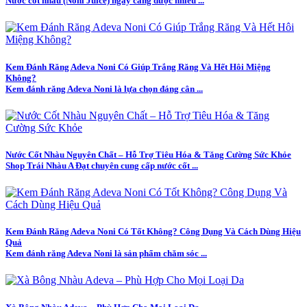
Nước cốt nhàu (Noni Juice) ngày càng được nhiều ...
Kem Đánh Răng Adeva Noni Có Giúp Trắng Răng Và Hết Hôi Miệng
Không?
Kem đánh răng Adeva Noni là lựa chọn đáng cân ...
Nước Cốt Nhàu Nguyên Chất – Hỗ Trợ Tiêu Hóa & Tăng Cường Sức Khỏe
Shop Trái Nhàu A Đạt chuyên cung cấp nước cốt ...
Kem Đánh Răng Adeva Noni Có Tốt Không? Công Dụng Và Cách Dùng Hiệu
Quả
Kem đánh răng Adeva Noni là sản phẩm chăm sóc ...