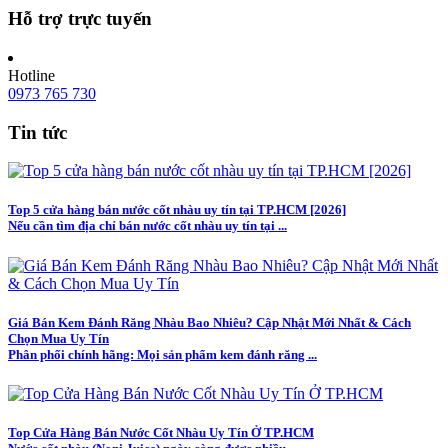
Hỗ trợ trực tuyến
Hotline
0973 765 730
Tin tức
Top 5 cửa hàng bán nước cốt nhàu uy tín tại TP.HCM [2026]
Nếu cần tìm địa chỉ bán nước cốt nhàu uy tín tại ...
Giá Bán Kem Đánh Răng Nhàu Bao Nhiêu? Cập Nhật Mới Nhất & Cách
Chọn Mua Uy Tín
Phân phối chính hãng: Mọi sản phẩm kem đánh răng ...
Top Cửa Hàng Bán Nước Cốt Nhàu Uy Tín Ở TP.HCM