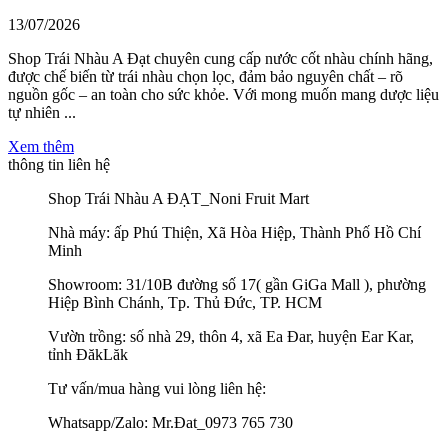
13/07/2026
Shop Trái Nhàu A Đạt chuyên cung cấp nước cốt nhàu chính hãng,
được chế biến từ trái nhàu chọn lọc, đảm bảo nguyên chất – rõ
nguồn gốc – an toàn cho sức khỏe. Với mong muốn mang dược liệu
tự nhiên ...
Xem thêm
thông tin liên hệ
Shop Trái Nhàu A ĐẠT_Noni Fruit Mart
Nhà máy: ấp Phú Thiện, Xã Hòa Hiệp, Thành Phố Hồ Chí
Minh
Showroom: 31/10B đường số 17( gần GiGa Mall ), phường
Hiệp Bình Chánh, Tp. Thủ Đức, TP. HCM
Vườn trồng: số nhà 29, thôn 4, xã Ea Đar, huyện Ear Kar,
tỉnh ĐăkLăk
Tư vấn/mua hàng vui lòng liên hệ:
Whatsapp/Zalo: Mr.Đat_0973 765 730