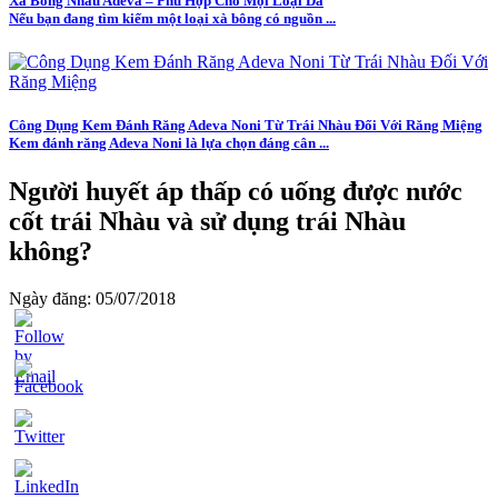
Xà Bông Nhàu Adeva – Phù Hợp Cho Mọi Loại Da
Nếu bạn đang tìm kiếm một loại xà bông có nguồn ...
Công Dụng Kem Đánh Răng Adeva Noni Từ Trái Nhàu Đối Với Răng Miệng
Kem đánh răng Adeva Noni là lựa chọn đáng cân ...
Người huyết áp thấp có uống được nước
cốt trái Nhàu và sử dụng trái Nhàu
không?
Ngày đăng: 05/07/2018