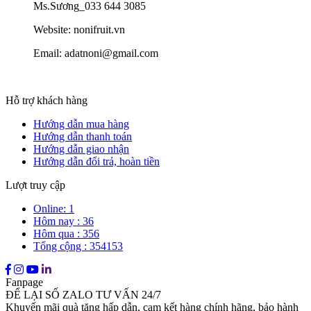
Ms.Sương_033 644 3085
Website: nonifruit.vn
Email: adatnoni@gmail.com
Hỗ trợ khách hàng
Hướng dẫn mua hàng
Hướng dẫn thanh toán
Hướng dẫn giao nhận
Hướng dẫn đổi trả, hoàn tiền
Lượt truy cập
Online: 1
Hôm nay : 36
Hôm qua : 356
Tổng cộng : 354153
Fanpage
ĐỂ LẠI SỐ ZALO TƯ VẤN 24/7
Khuyến mãi quà tặng hấp dẫn, cam kết hàng chính hãng, bảo hành