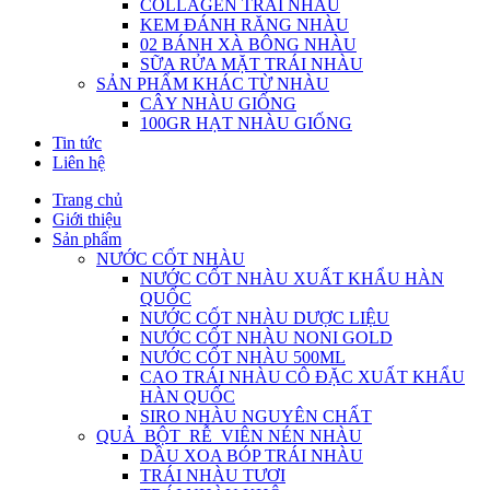
COLLAGEN TRÁI NHÀU
KEM ĐÁNH RĂNG NHÀU
02 BÁNH XÀ BÔNG NHÀU
SỮA RỬA MẶT TRÁI NHÀU
SẢN PHẨM KHÁC TỪ NHÀU
CÂY NHÀU GIỐNG
100GR HẠT NHÀU GIỐNG
Tin tức
Liên hệ
Trang chủ
Giới thiệu
Sản phẩm
NƯỚC CỐT NHÀU
NƯỚC CỐT NHÀU XUẤT KHẨU HÀN
QUỐC
NƯỚC CỐT NHÀU DƯỢC LIỆU
NƯỚC CỐT NHÀU NONI GOLD
NƯỚC CỐT NHÀU 500ML
CAO TRÁI NHÀU CÔ ĐẶC XUẤT KHẨU
HÀN QUỐC
SIRO NHÀU NGUYÊN CHẤT
QUẢ_BỘT_RỄ_VIÊN NÉN NHÀU
DẦU XOA BÓP TRÁI NHÀU
TRÁI NHÀU TƯƠI