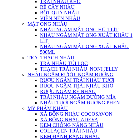
TRÁI NHÀU KHÔ
RỄ CÂY NHÀU
BỘT QUẢ NHÀU
VIÊN NÉN NHÀU
MẬT ONG NHÀU
NHÀU NGÂM MẬT ONG HŨ 1 LÍT
NHÀU NGÂM MẬT ONG XUẤT KHẨU 1
LÍT
NHÀU NGÂM MẬT ONG XUẤT KHẨU
500ML
TRÀ_THẠCH NHÀU
TRÀ NHÀU TÚI LỌC
THẠCH TRÁI NHÀU_NONI JELLY
NHÀU NGÂM RƯỢU_NGÂM ĐƯỜNG
RƯỢU NGÂM TRÁI NHÀU TƯƠI
RƯỢU NGÂM TRÁI NHÀU KHÔ
RƯỢU NGÂM RỄ NHÀU
TRÁI NHÀU NGÂM ĐƯỜNG MÍA
NHÀU TƯƠI NGÂM ĐƯỜNG PHÈN
MỸ PHẨM NHÀU
XÀ BÔNG NHÀU COCOSAVON
XÀ BÔNG NHÀU ADEVA
KEM CHỐNG NẮNG NHÀU
COLLAGEN TRÁI NHÀU
KEM ĐÁNH RĂNG NHÀU