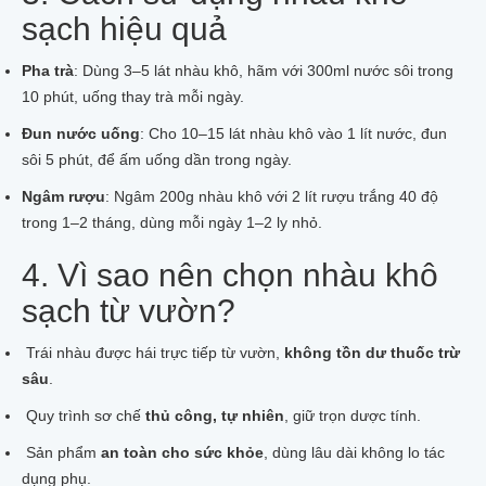
sạch hiệu quả
Pha trà
: Dùng 3–5 lát nhàu khô, hãm với 300ml nước sôi trong
10 phút, uống thay trà mỗi ngày.
Đun nước uống
: Cho 10–15 lát nhàu khô vào 1 lít nước, đun
sôi 5 phút, để ấm uống dần trong ngày.
Ngâm rượu
: Ngâm 200g nhàu khô với 2 lít rượu trắng 40 độ
trong 1–2 tháng, dùng mỗi ngày 1–2 ly nhỏ.
4. Vì sao nên chọn nhàu khô
sạch từ vườn?
Trái nhàu được hái trực tiếp từ vườn,
không tồn dư thuốc trừ
sâu
.
Quy trình sơ chế
thủ công, tự nhiên
, giữ trọn dược tính.
Sản phẩm
an toàn cho sức khỏe
, dùng lâu dài không lo tác
dụng phụ.