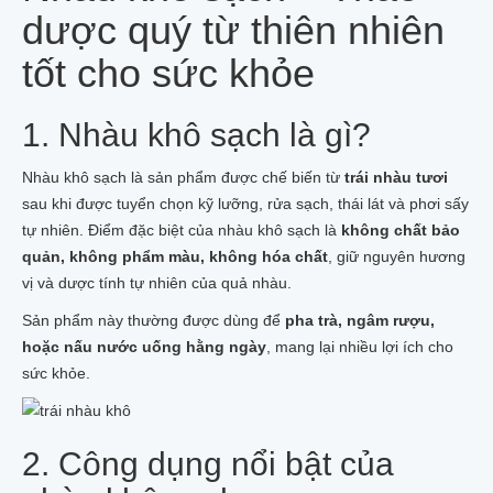
DẦU XOA BÓP TRÁI NHÀU
dược quý từ thiên nhiên
TRÁI NHÀU TƯƠI
TRÁI NHÀU KHÔ
tốt cho sức khỏe
RỄ CÂY NHÀU
BỘT QUẢ NHÀU
VIÊN NÉN NHÀU
1. Nhàu khô sạch là gì?
MẬT ONG NHÀU
NHÀU NGÂM MẬT ONG HŨ 1 LÍT
NHÀU NGÂM MẬT ONG XUẤT KHẨU 1 LÍT
Nhàu khô sạch là sản phẩm được chế biến từ
trái nhàu tươi
NHÀU NGÂM MẬT ONG XUẤT KHẨU 500ML
sau khi được tuyển chọn kỹ lưỡng, rửa sạch, thái lát và phơi sấy
TRÀ_THẠCH NHÀU
tự nhiên. Điểm đặc biệt của nhàu khô sạch là
không chất bảo
TRÀ NHÀU TÚI LỌC
quản, không phẩm màu, không hóa chất
, giữ nguyên hương
THẠCH TRÁI NHÀU_NONI JELLY
vị và dược tính tự nhiên của quả nhàu.
NHÀU NGÂM RƯỢU_NGÂM ĐƯỜNG
RƯỢU NGÂM TRÁI NHÀU TƯƠI
Sản phẩm này thường được dùng để
pha trà, ngâm rượu,
RƯỢU NGÂM TRÁI NHÀU KHÔ
hoặc nấu nước uống hằng ngày
, mang lại nhiều lợi ích cho
RƯỢU NGÂM RỄ NHÀU
sức khỏe.
TRÁI NHÀU NGÂM ĐƯỜNG MÍA
NHÀU TƯƠI NGÂM ĐƯỜNG PHÈN
MỸ PHẨM NHÀU
XÀ BÔNG NHÀU COCOSAVON
2. Công dụng nổi bật của
XÀ BÔNG NHÀU ADEVA
KEM CHỐNG NẮNG NHÀU