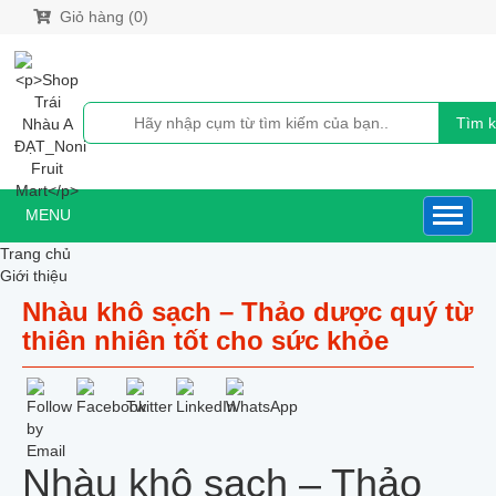
Giỏ hàng (0)
Tìm 
MENU
Trang chủ
Giới thiệu
Sản phẩm
Nhàu khô sạch – Thảo dược quý từ
NƯỚC CỐT NHÀU
thiên nhiên tốt cho sức khỏe
NƯỚC CỐT NHÀU XUẤT KHẨU HÀN QUỐC
NƯỚC CỐT NHÀU DƯỢC LIỆU
NƯỚC CỐT NHÀU NONI GOLD
NƯỚC CỐT NHÀU 500ML
CAO TRÁI NHÀU CÔ ĐẶC XUẤT KHẨU HÀN QUỐC
SIRO NHÀU NGUYÊN CHẤT
Nhàu khô sạch – Thảo
QUẢ_BỘT_RỄ_VIÊN NÉN NHÀU