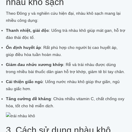
nhàu khô sạch
COLLAGEN TRÁI NHÀU
KEM ĐÁNH RĂNG NHÀU
Theo Đông y và nghiên cứu hiện đại, nhàu khô sạch mang lại
02 BÁNH XÀ BÔNG NHÀU
nhiều công dụng:
SỮA RỬA MẶT TRÁI NHÀU
SẢN PHẨM KHÁC TỪ NHÀU
Thanh nhiệt, giải độc
: Uống trà nhàu khô giúp mát gan, hỗ trợ
CÂY NHÀU GIỐNG
đào thải độc tố.
100GR HẠT NHÀU GIỐNG
Tin tức
Ổn định huyết áp
: Rất phù hợp cho người bị cao huyết áp,
Liên hệ
giúp điều hòa tuần hoàn máu.
Giảm đau nhức xương khớp
: Rễ và trái nhàu được dùng
trong nhiều bài thuốc dân gian hỗ trợ khớp, giảm tê bì tay chân.
Cải thiện giấc ngủ
: Uống nước nhàu khô giúp thư giãn, ngủ
sâu giấc hơn.
Tăng cường đề kháng
: Chứa nhiều vitamin C, chất chống oxy
hóa, tốt cho hệ miễn dịch.
3. Cách sử dụng nhàu khô