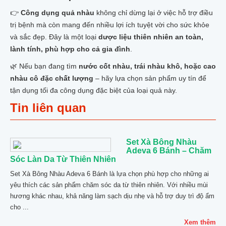
👉
Công dụng quả nhàu
không chỉ dừng lại ở việc hỗ trợ điều
trị bệnh mà còn mang đến nhiều lợi ích tuyệt vời cho sức khỏe
và sắc đẹp. Đây là một loại
dược liệu thiên nhiên an toàn,
lành tính, phù hợp cho cả gia đình
.
🌿 Nếu bạn đang tìm
nước cốt nhàu, trái nhàu khô, hoặc cao
nhàu cô đặc chất lượng
– hãy lựa chọn sản phẩm uy tín để
tận dụng tối đa công dụng đặc biệt của loại quả này.
Tin liên quan
Set Xà Bông Nhàu
Adeva 6 Bánh – Chăm
Sóc Làn Da Từ Thiên Nhiên
Set Xà Bông Nhàu Adeva 6 Bánh là lựa chọn phù hợp cho những ai
yêu thích các sản phẩm chăm sóc da từ thiên nhiên. Với nhiều mùi
hương khác nhau, khả năng làm sạch dịu nhẹ và hỗ trợ duy trì độ ẩm
cho ...
Xem thêm