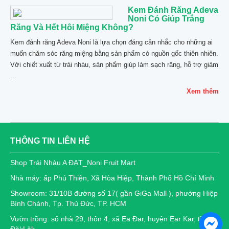
Kem Đánh Răng Adeva
Noni Có Giúp Trắng
Răng Và Hết Hôi Miệng Không?
Kem đánh răng Adeva Noni là lựa chọn đáng cân nhắc cho những ai
muốn chăm sóc răng miệng bằng sản phẩm có nguồn gốc thiên nhiên.
Với chiết xuất từ trái nhàu, sản phẩm giúp làm sạch răng, hỗ trợ giảm
...
Xem thêm
THÔNG TIN LIÊN HỆ
Shop Trái Nhàu A ĐẠT_Noni Fruit Mart
Nhà máy: ấp Phú Thiện, Xã Hòa Hiệp, Thành Phố Hồ Chí Minh
Showroom: 31/10B đường số 17( gần GiGa Mall ), phường Hiệp
Bình Chánh, Tp. Thủ Đức, TP. HCM
Vườn trồng: số nhà 29, thôn 4, xã Ea Đar, huyện Ear Kar, tỉnh
ĐăkLăk