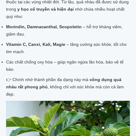
thuộc tại các vùng nhiệt đới. Từ lâu, quả nhàu đã được sử dụng
trong
y học cổ truyền và hiện đại
nhờ chứa nhiều hoạt chất
quý như:
Morindin, Damnacanthal, Scopoletin
– hỗ trợ kháng viêm,
giảm đau.
Vitamin C, Canxi, Kali, Magie
– tăng cường sức khỏe, tốt cho
tim mạch.
Các chất chống oxy hóa – giúp ngăn ngừa lão hóa, bảo vệ tế
bào.
👉 Chính nhờ thành phần đa dạng này mà
công dụng quả
nhàu rất phong phú
, không chỉ với sức khỏe mà còn cả làm
đẹp.