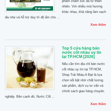
phẩm chăm sóc da từ thiên
nhiên. Với nhiều mùi hương
khác nhau, khả năng làm sạch
dịu nhẹ và hỗ trợ duy trì độ ẩm cho ...
Xem thêm
Top 5 cửa hàng bán
nước cốt nhàu uy tín
tại TP.HCM [2026]
Nếu cần tìm địa chỉ bán nước
cốt nhàu uy tín tại TP.HCM,
Shop Trái Nhàu A Đạt là lựa
chọn nổi bật nhờ chất lượng
sản phẩm, dịch vụ tư vấn và
chính sách giao hàng chuyên
nghiệp. Bên cạnh đó, Nước Cốt ...
Xem thêm