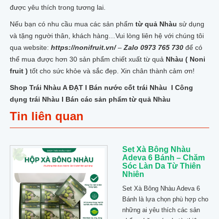
được yêu thích trong tương lai.
Nếu bạn có nhu cầu mua các sản phẩm
từ quả Nhàu
sử dụng
và tặng người thân, khách hàng…Vui lòng liên hệ với chúng tôi
qua website:
https://nonifruit.vn/
–
Zalo 0973 765 730
để có
thể mua được hơn 30 sản phẩm chiết xuất từ quả
Nhàu ( Noni
fruit )
tốt cho sức khỏe và sắc đẹp. Xin chân thành cảm ơn!
Shop Trái Nhàu A ĐẠT I Bán nước cốt trái Nhàu I Công
dụng trái Nhàu I Bán các sản phẩm từ quả Nhàu
Tin liên quan
Set Xà Bông Nhàu
Adeva 6 Bánh – Chăm
Sóc Làn Da Từ Thiên
Nhiên
Set Xà Bông Nhàu Adeva 6
Bánh là lựa chọn phù hợp cho
những ai yêu thích các sản