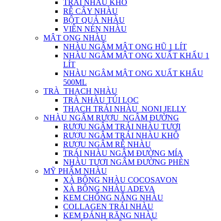
TRÁI NHÀU KHÔ
RỄ CÂY NHÀU
BỘT QUẢ NHÀU
VIÊN NÉN NHÀU
MẬT ONG NHÀU
NHÀU NGÂM MẬT ONG HŨ 1 LÍT
NHÀU NGÂM MẬT ONG XUẤT KHẨU 1
LÍT
NHÀU NGÂM MẬT ONG XUẤT KHẨU
500ML
TRÀ_THẠCH NHÀU
TRÀ NHÀU TÚI LỌC
THẠCH TRÁI NHÀU_NONI JELLY
NHÀU NGÂM RƯỢU_NGÂM ĐƯỜNG
RƯỢU NGÂM TRÁI NHÀU TƯƠI
RƯỢU NGÂM TRÁI NHÀU KHÔ
RƯỢU NGÂM RỄ NHÀU
TRÁI NHÀU NGÂM ĐƯỜNG MÍA
NHÀU TƯƠI NGÂM ĐƯỜNG PHÈN
MỸ PHẨM NHÀU
XÀ BÔNG NHÀU COCOSAVON
XÀ BÔNG NHÀU ADEVA
KEM CHỐNG NẮNG NHÀU
COLLAGEN TRÁI NHÀU
KEM ĐÁNH RĂNG NHÀU