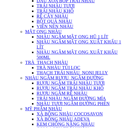
DẦU XOA BÓP TRÁI NHÀU
TRÁI NHÀU TƯƠI
TRÁI NHÀU KHÔ
RỄ CÂY NHÀU
BỘT QUẢ NHÀU
VIÊN NÉN NHÀU
MẬT ONG NHÀU
NHÀU NGÂM MẬT ONG HŨ 1 LÍT
NHÀU NGÂM MẬT ONG XUẤT KHẨU 1
LÍT
NHÀU NGÂM MẬT ONG XUẤT KHẨU
500ML
TRÀ_THẠCH NHÀU
TRÀ NHÀU TÚI LỌC
THẠCH TRÁI NHÀU_NONI JELLY
NHÀU NGÂM RƯỢU_NGÂM ĐƯỜNG
RƯỢU NGÂM TRÁI NHÀU TƯƠI
RƯỢU NGÂM TRÁI NHÀU KHÔ
RƯỢU NGÂM RỄ NHÀU
TRÁI NHÀU NGÂM ĐƯỜNG MÍA
NHÀU TƯƠI NGÂM ĐƯỜNG PHÈN
MỸ PHẨM NHÀU
XÀ BÔNG NHÀU COCOSAVON
XÀ BÔNG NHÀU ADEVA
KEM CHỐNG NẮNG NHÀU