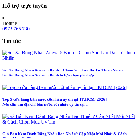
Hỗ trợ trực tuyến
Hotline
0973 765 730
Tin tức
Set Xà Bông Nhàu Adeva 6 Bánh – Chăm Sóc Làn Da Từ Thiên Nhiên
Set Xà Bông Nhàu Adeva 6 Bánh là lựa chọn phù hợp ...
Top 5 cửa hàng bán nước cốt nhàu uy tín tại TP.HCM [2026]
Nếu cần tìm địa chỉ bán nước cốt nhàu uy tín tại ...
Giá Bán Kem Đánh Răng Nhàu Bao Nhiêu? Cập Nhật Mới Nhất & Cách