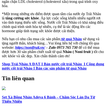
ngăn chặn LDL cholesterol (cholesterol xấu) trong quá trình oxy
hóa.
*Một trong những ưu điểm được quan tâm của nước ép Trái Nhàu
là
tăng cường sức khỏe
. Áp lực cuộc sống khiến nhiều người rơi
vào tình trạng thiếu sức sống. Nước cốt Trái Nhàu có khả năng điều
chỉnh quá trình sinh hóa tự nhiên, cụ thể là tác động lên các
hormone giúp tình trạng sức khỏe được cải thiện.
Nếu bạn có nhu cầu mua các sản phẩm
từ quả Nhàu
sử dụng và
tặng người thân, khách hàng…Vui lòng liên hệ với chúng tôi qua
website:
https://nonifruit.vn/
–
Zalo 0973 765 730
để có thể mua
được hơn 30 sản phẩm chiết xuất từ quả
Nhàu ( Noni fruit )
tốt cho
sức khỏe và sắc đẹp. Xin chân thành cảm ơn!
Shop Trái Nhàu A ĐẠT I Bán nước cốt trái Nhàu I Công dụng
nước cốt trái Nhàu I Bán các sản phẩm từ quả Nhàu
Tin liên quan
Set Xà Bông Nhàu Adeva 6 Bánh – Chăm Sóc Làn Da Từ
Thiên Nhiên