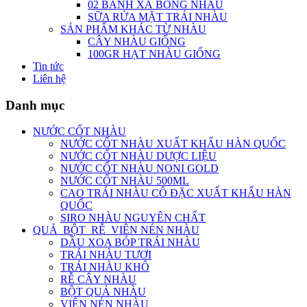
02 BÁNH XÀ BÔNG NHÀU
SỮA RỬA MẶT TRÁI NHÀU
SẢN PHẨM KHÁC TỪ NHÀU
CÂY NHÀU GIỐNG
100GR HẠT NHÀU GIỐNG
Tin tức
Liên hệ
Danh mục
NƯỚC CỐT NHÀU
NƯỚC CỐT NHÀU XUẤT KHẨU HÀN QUỐC
NƯỚC CỐT NHÀU DƯỢC LIỆU
NƯỚC CỐT NHÀU NONI GOLD
NƯỚC CỐT NHÀU 500ML
CAO TRÁI NHÀU CÔ ĐẶC XUẤT KHẨU HÀN
QUỐC
SIRO NHÀU NGUYÊN CHẤT
QUẢ_BỘT_RỄ_VIÊN NÉN NHÀU
DẦU XOA BÓP TRÁI NHÀU
TRÁI NHÀU TƯƠI
TRÁI NHÀU KHÔ
RỄ CÂY NHÀU
BỘT QUẢ NHÀU
VIÊN NÉN NHÀU