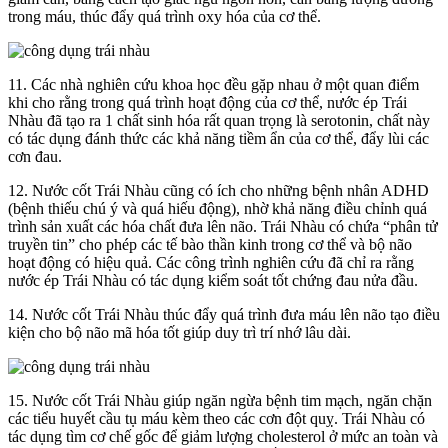
trong máu, thúc đẩy quá trình oxy hóa của cơ thể.
11. Các nhà nghiên cứu khoa học đều gặp nhau ở một quan điểm
khi cho rằng trong quá trình hoạt động của cơ thể, nước ép Trái
Nhàu đã tạo ra 1 chất sinh hóa rất quan trọng là serotonin, chất này
có tác dụng đánh thức các khả năng tiềm ẩn của cơ thể, đẩy lùi các
cơn đau.
12. Nước cốt Trái Nhàu cũng có ích cho những bệnh nhân ADHD
(bệnh thiếu chú ý và quá hiếu động), nhờ khả năng điều chỉnh quá
trình sản xuất các hóa chất đưa lên não. Trái Nhàu có chứa “phân tử
truyền tin” cho phép các tế bào thần kinh trong cơ thể và bộ não
hoạt động có hiệu quả. Các công trình nghiên cứu đã chỉ ra rằng
nước ép Trái Nhàu có tác dụng kiểm soát tốt chứng đau nửa đầu.
14. Nước cốt Trái Nhàu thúc đẩy quá trình đưa máu lên não tạo điều
kiện cho bộ não mã hóa tốt giúp duy trì trí nhớ lâu dài.
15. Nước cốt Trái Nhàu giúp ngăn ngừa bệnh tim mạch, ngăn chặn
các tiểu huyết cầu tụ máu kèm theo các cơn đột quỵ. Trái Nhàu có
tác dụng tìm cơ chế gốc để giảm lượng cholesterol ở mức an toàn và