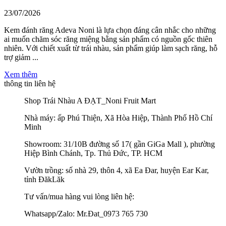
23/07/2026
Kem đánh răng Adeva Noni là lựa chọn đáng cân nhắc cho những
ai muốn chăm sóc răng miệng bằng sản phẩm có nguồn gốc thiên
nhiên. Với chiết xuất từ trái nhàu, sản phẩm giúp làm sạch răng, hỗ
trợ giảm ...
Xem thêm
thông tin liên hệ
Shop Trái Nhàu A ĐẠT_Noni Fruit Mart
Nhà máy: ấp Phú Thiện, Xã Hòa Hiệp, Thành Phố Hồ Chí
Minh
Showroom: 31/10B đường số 17( gần GiGa Mall ), phường
Hiệp Bình Chánh, Tp. Thủ Đức, TP. HCM
Vườn trồng: số nhà 29, thôn 4, xã Ea Đar, huyện Ear Kar,
tỉnh ĐăkLăk
Tư vấn/mua hàng vui lòng liên hệ:
Whatsapp/Zalo: Mr.Đat_0973 765 730