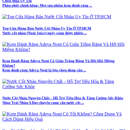
Chọn Mua Uy Tín
Phân phối chính hãng: Mọi sản phẩm kem đánh răng ...
Top Cửa Hàng Bán Nước Cốt Nhàu Uy Tín Ở TP.HCM
Nước cốt nhàu (Noni Juice) ngày càng được nhiều ...
Kem Đánh Răng Adeva Noni Có Giúp Trắng Răng Và Hết Hôi Miệng
Không?
Kem đánh răng Adeva Noni là lựa chọn đáng cân ...
Nước Cốt Nhàu Nguyên Chất – Hỗ Trợ Tiêu Hóa & Tăng Cường Sức Khỏe
Shop Trái Nhàu A Đạt chuyên cung cấp nước cốt ...