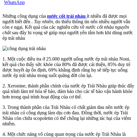
Những công dụng của
nước cốt trái nhàu
ít nhiều đã được mọi
người biết đến .
Tuy nhiên
, do thiếu thông tin nên nhiều người vẫn
còn e ngại. Kết quả của các nghiên cứu về
nước cốt nhàu nguyên
chất
sau đây hi vọng sẽ giúp mọi người yên tâm hơn khi dùng nước
ép trái nhàu
1. Một cuộc điều tra ở 25.000 người uống nước ép trái nhàu Noni,
kết quả cho thấy sức khỏe của 80% đã được cải thiện, 85% duy trì
được huyết áp ổn định, 69% khẳng định rằng họ sẽ tiếp tục uống
nước ép trái nhàu trong suốt quãng đời còn lại.
2. Xeronine, thành phần chính của nước ép Trái Nhàu giúp thúc đẩy
quá trình làm trẻ hóa tế bào, đảm bảo cho các tế bào vận hành khỏe
hơn trong quá trình hoạt động của cơ thể.
3. Trong thành phần của Trái Nhàu có chất giảm đau nên nước ép
trái nhàu có công dụng làm dịu cơn đau. Đồng thời, nước ép Trái
Nhàu còn chứa scopoletin có thể chống lại những tác hại của viêm
nhiễm.
4. Một chức năng vô cùng quan trọng của nước ép Trái Nhàu là