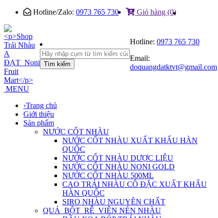
Hotline/Zalo:
0973 765 730
Giỏ hàng (0)
Hotline:
0973 765 730
Email:
Tìm kiếm
doquangdatktvt@gmail.com
MENU
›
Trang chủ
Giới thiệu
Sản phẩm
NƯỚC CỐT NHÀU
NƯỚC CỐT NHÀU XUẤT KHẨU HÀN
QUỐC
NƯỚC CỐT NHÀU DƯỢC LIỆU
NƯỚC CỐT NHÀU NONI GOLD
NƯỚC CỐT NHÀU 500ML
CAO TRÁI NHÀU CÔ ĐẶC XUẤT KHẨU
HÀN QUỐC
SIRO NHÀU NGUYÊN CHẤT
QUẢ_BỘT_RỄ_VIÊN NÉN NHÀU