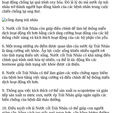
hoạt động chống lại quá trình oxy hóa. Đó là lý do mà nước ép trái
nhàu trở thành người bạn đồng hành của các bệnh nhân trong cuộc
chiến chống lại ung thư.
5. Nước cốt Trái Nhàu còn giúp điều chỉnh để làm hệ thống miễn
dịch hoạt động tốt hơn bằng cách tăng cường hoạt động của các hệ
thống chức năng và kích thích hoạt động của các bộ phận còn yếu.
6. Một trong những ưu điểm được quan tâm của nước ép Trái Nhàu
là tăng cường sức khỏe. Áp lực cuộc sống khiến nhiều người rơi
vào tình trạng thiếu sức sống. Nước cốt Trái Nhàu có khả năng điều
chỉnh quá trình sinh hóa tự nhiên, cụ thể là tác động lên các
hormone giúp tình trạng sức khỏe được cải thiện.
8. Nước cốt Trái Nhàu có thể làm giảm các triệu chứng nguy hiểm
của bệnh hen bằng việc tăng cường và điều chỉnh để hệ thống miễn
dịch hoạt động tốt hơn.
9. Thông qua việc kích thích cơ thể sản xuất ra scopoletine và gián
tiếp sản xuất ra nitric oxit, nước ép Trái Nhàu giúp ngăn ngừa các
biến chứng của bệnh đái tháo đường.
10. Điều tuyệt vời là Nước cốt Trái Nhàu có thể giúp con người
giảm cân, bằng cách tạo giấc ngủ ngon hơn, cân bằng lượng đường