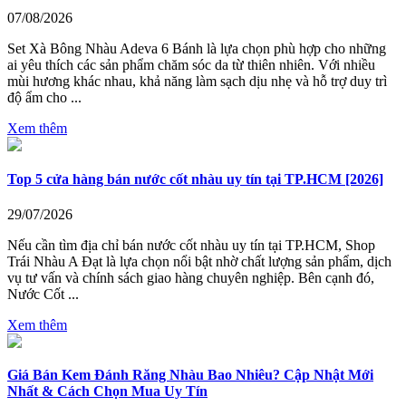
07/08/2026
Set Xà Bông Nhàu Adeva 6 Bánh là lựa chọn phù hợp cho những
ai yêu thích các sản phẩm chăm sóc da từ thiên nhiên. Với nhiều
mùi hương khác nhau, khả năng làm sạch dịu nhẹ và hỗ trợ duy trì
độ ẩm cho ...
Xem thêm
Top 5 cửa hàng bán nước cốt nhàu uy tín tại TP.HCM [2026]
29/07/2026
Nếu cần tìm địa chỉ bán nước cốt nhàu uy tín tại TP.HCM, Shop
Trái Nhàu A Đạt là lựa chọn nổi bật nhờ chất lượng sản phẩm, dịch
vụ tư vấn và chính sách giao hàng chuyên nghiệp. Bên cạnh đó,
Nước Cốt ...
Xem thêm
Giá Bán Kem Đánh Răng Nhàu Bao Nhiêu? Cập Nhật Mới
Nhất & Cách Chọn Mua Uy Tín