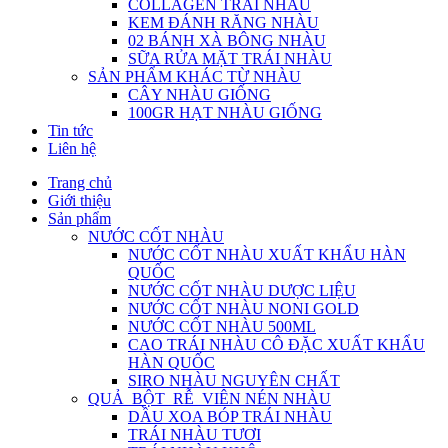
COLLAGEN TRÁI NHÀU
KEM ĐÁNH RĂNG NHÀU
02 BÁNH XÀ BÔNG NHÀU
SỮA RỬA MẶT TRÁI NHÀU
SẢN PHẨM KHÁC TỪ NHÀU
CÂY NHÀU GIỐNG
100GR HẠT NHÀU GIỐNG
Tin tức
Liên hệ
Trang chủ
Giới thiệu
Sản phẩm
NƯỚC CỐT NHÀU
NƯỚC CỐT NHÀU XUẤT KHẨU HÀN
QUỐC
NƯỚC CỐT NHÀU DƯỢC LIỆU
NƯỚC CỐT NHÀU NONI GOLD
NƯỚC CỐT NHÀU 500ML
CAO TRÁI NHÀU CÔ ĐẶC XUẤT KHẨU
HÀN QUỐC
SIRO NHÀU NGUYÊN CHẤT
QUẢ_BỘT_RỄ_VIÊN NÉN NHÀU
DẦU XOA BÓP TRÁI NHÀU
TRÁI NHÀU TƯƠI