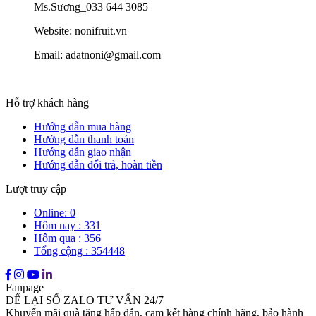
Ms.Sương_033 644 3085
Website: nonifruit.vn
Email: adatnoni@gmail.com
Hỗ trợ khách hàng
Hướng dẫn mua hàng
Hướng dẫn thanh toán
Hướng dẫn giao nhận
Hướng dẫn đổi trả, hoàn tiền
Lượt truy cập
Online: 0
Hôm nay : 331
Hôm qua : 356
Tổng cộng : 354448
Fanpage
ĐỂ LẠI SỐ ZALO TƯ VẤN 24/7
Khuyến mãi quà tặng hấp dẫn, cam kết hàng chính hãng, bảo hành