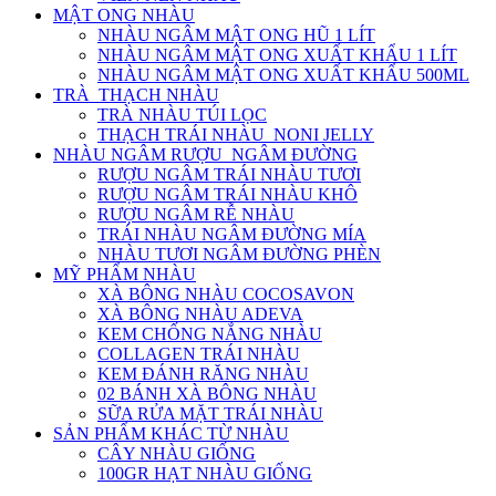
MẬT ONG NHÀU
NHÀU NGÂM MẬT ONG HŨ 1 LÍT
NHÀU NGÂM MẬT ONG XUẤT KHẨU 1 LÍT
NHÀU NGÂM MẬT ONG XUẤT KHẨU 500ML
TRÀ_THẠCH NHÀU
TRÀ NHÀU TÚI LỌC
THẠCH TRÁI NHÀU_NONI JELLY
NHÀU NGÂM RƯỢU_NGÂM ĐƯỜNG
RƯỢU NGÂM TRÁI NHÀU TƯƠI
RƯỢU NGÂM TRÁI NHÀU KHÔ
RƯỢU NGÂM RỄ NHÀU
TRÁI NHÀU NGÂM ĐƯỜNG MÍA
NHÀU TƯƠI NGÂM ĐƯỜNG PHÈN
MỸ PHẨM NHÀU
XÀ BÔNG NHÀU COCOSAVON
XÀ BÔNG NHÀU ADEVA
KEM CHỐNG NẮNG NHÀU
COLLAGEN TRÁI NHÀU
KEM ĐÁNH RĂNG NHÀU
02 BÁNH XÀ BÔNG NHÀU
SỮA RỬA MẶT TRÁI NHÀU
SẢN PHẨM KHÁC TỪ NHÀU
CÂY NHÀU GIỐNG
100GR HẠT NHÀU GIỐNG