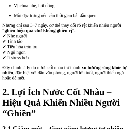
Vị chua nhẹ, hơi nồng
Mùi đặc trưng nên cần thời gian bắt đầu quen
Nhưng chỉ sau 3–7 ngày, cơ thể thay đổi rõ rệt khiến nhiều người
“ghiền hiệu quả chứ không ghiền vị”
:
✔ Nhẹ người
✔ Tỉnh táo
✔ Tiêu hóa trơn tru
✔ Ngủ ngon
✔ Ít stress hơn
Đây chính là lý do nước cốt nhàu trở thành
xu hướng sống khỏe tự
nhiên
, đặc biệt với dân văn phòng, người lớn tuổi, người thiếu ngủ
hoặc dễ mệt.
2. Lợi Ích Nước Cốt Nhàu –
Hiệu Quả Khiến Nhiều Người
“Ghiền”
2.1 Giảm mệt – tăng năng lượng tự nhiên