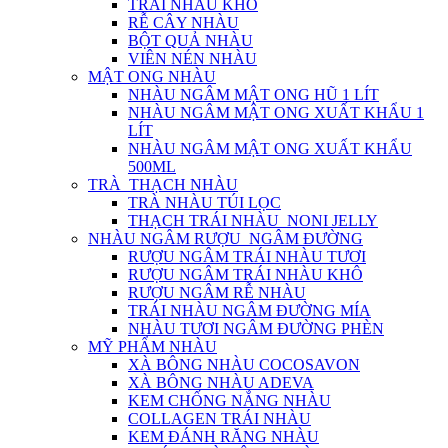
TRÁI NHÀU KHÔ
RỄ CÂY NHÀU
BỘT QUẢ NHÀU
VIÊN NÉN NHÀU
MẬT ONG NHÀU
NHÀU NGÂM MẬT ONG HŨ 1 LÍT
NHÀU NGÂM MẬT ONG XUẤT KHẨU 1
LÍT
NHÀU NGÂM MẬT ONG XUẤT KHẨU
500ML
TRÀ_THẠCH NHÀU
TRÀ NHÀU TÚI LỌC
THẠCH TRÁI NHÀU_NONI JELLY
NHÀU NGÂM RƯỢU_NGÂM ĐƯỜNG
RƯỢU NGÂM TRÁI NHÀU TƯƠI
RƯỢU NGÂM TRÁI NHÀU KHÔ
RƯỢU NGÂM RỄ NHÀU
TRÁI NHÀU NGÂM ĐƯỜNG MÍA
NHÀU TƯƠI NGÂM ĐƯỜNG PHÈN
MỸ PHẨM NHÀU
XÀ BÔNG NHÀU COCOSAVON
XÀ BÔNG NHÀU ADEVA
KEM CHỐNG NẮNG NHÀU
COLLAGEN TRÁI NHÀU
KEM ĐÁNH RĂNG NHÀU