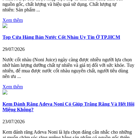
nguồn gốc, chất lượng và hiệu quả sử dụng. Chất lượng tự
nhiên: Sản phẩm ...
Xem thêm
Top Cửa Hàng Bán Nước Cốt Nhàu Uy Tín Ở TP.HCM
29/07/2026
Nước cốt nhàu (Noni Juice) ngày càng được nhiều người lựa chọn
nhờ hàm lượng dưỡng chất tự nhiên và giá trị đối với sức khỏe. Tuy
nhiên, để mua được nước cốt nhàu nguyên chất, người tiêu dùng
nên ưu ...
Xem thêm
Kem Đánh Răng Adeva Noni Có Giúp Trắng Răng Và Hết Hôi
Miệng Không?
23/07/2026
Kem đánh răng Adeva Noni là lựa chọn đáng cân nhắc cho những
ai muốn chăm sóc răng miệng bằng sản phẩm có nguồn gốc thiên