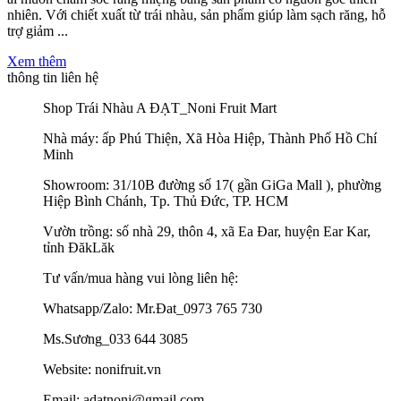
nhiên. Với chiết xuất từ trái nhàu, sản phẩm giúp làm sạch răng, hỗ
trợ giảm ...
Xem thêm
thông tin liên hệ
Shop Trái Nhàu A ĐẠT_Noni Fruit Mart
Nhà máy: ấp Phú Thiện, Xã Hòa Hiệp, Thành Phố Hồ Chí
Minh
Showroom: 31/10B đường số 17( gần GiGa Mall ), phường
Hiệp Bình Chánh, Tp. Thủ Đức, TP. HCM
Vườn trồng: số nhà 29, thôn 4, xã Ea Đar, huyện Ear Kar,
tỉnh ĐăkLăk
Tư vấn/mua hàng vui lòng liên hệ:
Whatsapp/Zalo: Mr.Đat_0973 765 730
Ms.Sương_033 644 3085
Website: nonifruit.vn
Email: adatnoni@gmail.com