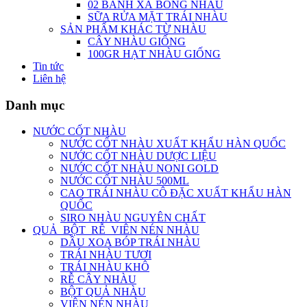
02 BÁNH XÀ BÔNG NHÀU
SỮA RỬA MẶT TRÁI NHÀU
SẢN PHẨM KHÁC TỪ NHÀU
CÂY NHÀU GIỐNG
100GR HẠT NHÀU GIỐNG
Tin tức
Liên hệ
Danh mục
NƯỚC CỐT NHÀU
NƯỚC CỐT NHÀU XUẤT KHẨU HÀN QUỐC
NƯỚC CỐT NHÀU DƯỢC LIỆU
NƯỚC CỐT NHÀU NONI GOLD
NƯỚC CỐT NHÀU 500ML
CAO TRÁI NHÀU CÔ ĐẶC XUẤT KHẨU HÀN
QUỐC
SIRO NHÀU NGUYÊN CHẤT
QUẢ_BỘT_RỄ_VIÊN NÉN NHÀU
DẦU XOA BÓP TRÁI NHÀU
TRÁI NHÀU TƯƠI
TRÁI NHÀU KHÔ
RỄ CÂY NHÀU
BỘT QUẢ NHÀU
VIÊN NÉN NHÀU