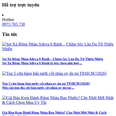
Hỗ trợ trực tuyến
Hotline
0973 765 730
Tin tức
Set Xà Bông Nhàu Adeva 6 Bánh – Chăm Sóc Làn Da Từ Thiên Nhiên
Set Xà Bông Nhàu Adeva 6 Bánh là lựa chọn phù hợp ...
Top 5 cửa hàng bán nước cốt nhàu uy tín tại TP.HCM [2026]
Nếu cần tìm địa chỉ bán nước cốt nhàu uy tín tại ...
Giá Bán Kem Đánh Răng Nhàu Bao Nhiêu? Cập Nhật Mới Nhất & Cách