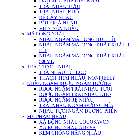
DẦU XOA BÓP TRÁI NHÀU
TRÁI NHÀU TƯƠI
TRÁI NHÀU KHÔ
RỄ CÂY NHÀU
BỘT QUẢ NHÀU
VIÊN NÉN NHÀU
MẬT ONG NHÀU
NHÀU NGÂM MẬT ONG HŨ 1 LÍT
NHÀU NGÂM MẬT ONG XUẤT KHẨU 1
LÍT
NHÀU NGÂM MẬT ONG XUẤT KHẨU
500ML
TRÀ_THẠCH NHÀU
TRÀ NHÀU TÚI LỌC
THẠCH TRÁI NHÀU_NONI JELLY
NHÀU NGÂM RƯỢU_NGÂM ĐƯỜNG
RƯỢU NGÂM TRÁI NHÀU TƯƠI
RƯỢU NGÂM TRÁI NHÀU KHÔ
RƯỢU NGÂM RỄ NHÀU
TRÁI NHÀU NGÂM ĐƯỜNG MÍA
NHÀU TƯƠI NGÂM ĐƯỜNG PHÈN
MỸ PHẨM NHÀU
XÀ BÔNG NHÀU COCOSAVON
XÀ BÔNG NHÀU ADEVA
KEM CHỐNG NẮNG NHÀU