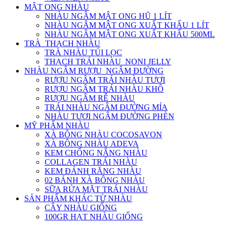
MẬT ONG NHÀU
NHÀU NGÂM MẬT ONG HŨ 1 LÍT
NHÀU NGÂM MẬT ONG XUẤT KHẨU 1 LÍT
NHÀU NGÂM MẬT ONG XUẤT KHẨU 500ML
TRÀ_THẠCH NHÀU
TRÀ NHÀU TÚI LỌC
THẠCH TRÁI NHÀU_NONI JELLY
NHÀU NGÂM RƯỢU_NGÂM ĐƯỜNG
RƯỢU NGÂM TRÁI NHÀU TƯƠI
RƯỢU NGÂM TRÁI NHÀU KHÔ
RƯỢU NGÂM RỄ NHÀU
TRÁI NHÀU NGÂM ĐƯỜNG MÍA
NHÀU TƯƠI NGÂM ĐƯỜNG PHÈN
MỸ PHẨM NHÀU
XÀ BÔNG NHÀU COCOSAVON
XÀ BÔNG NHÀU ADEVA
KEM CHỐNG NẮNG NHÀU
COLLAGEN TRÁI NHÀU
KEM ĐÁNH RĂNG NHÀU
02 BÁNH XÀ BÔNG NHÀU
SỮA RỬA MẶT TRÁI NHÀU
SẢN PHẨM KHÁC TỪ NHÀU
CÂY NHÀU GIỐNG
100GR HẠT NHÀU GIỐNG