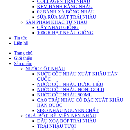
COLLAGEN TRÁI NHÀU
KEM ĐÁNH RĂNG NHÀU
02 BÁNH XÀ BÔNG NHÀU
SỮA RỬA MẶT TRÁI NHÀU
SẢN PHẨM KHÁC TỪ NHÀU
CÂY NHÀU GIỐNG
100GR HẠT NHÀU GIỐNG
Tin tức
Liên hệ
Trang chủ
Giới thiệu
Sản phẩm
NƯỚC CỐT NHÀU
NƯỚC CỐT NHÀU XUẤT KHẨU HÀN
QUỐC
NƯỚC CỐT NHÀU DƯỢC LIỆU
NƯỚC CỐT NHÀU NONI GOLD
NƯỚC CỐT NHÀU 500ML
CAO TRÁI NHÀU CÔ ĐẶC XUẤT KHẨU
HÀN QUỐC
SIRO NHÀU NGUYÊN CHẤT
QUẢ_BỘT_RỄ_VIÊN NÉN NHÀU
DẦU XOA BÓP TRÁI NHÀU
TRÁI NHÀU TƯƠI