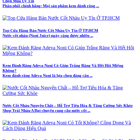
Chọn Mua Uy Tín
Phân phối chính hãng: Mọi sản phẩm kem đánh răng ...
Top Cửa Hàng Bán Nước Cốt Nhàu Uy Tín Ở TP.HCM
Nước cốt nhàu (Noni Juice) ngày càng được nhiều ...
Kem Đánh Răng Adeva Noni Có Giúp Trắng Răng Và Hết Hôi Miệng
Không?
Kem đánh răng Adeva Noni là lựa chọn đáng cân ...
Nước Cốt Nhàu Nguyên Chất – Hỗ Trợ Tiêu Hóa & Tăng Cường Sức Khỏe
Shop Trái Nhàu A Đạt chuyên cung cấp nước cốt ...