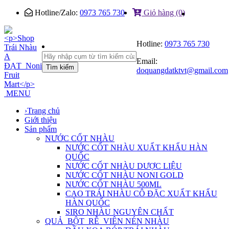
Hotline/Zalo:
0973 765 730
Giỏ hàng (0)
Hotline:
0973 765 730
Email:
Tìm kiếm
doquangdatktvt@gmail.com
MENU
›
Trang chủ
Giới thiệu
Sản phẩm
NƯỚC CỐT NHÀU
NƯỚC CỐT NHÀU XUẤT KHẨU HÀN
QUỐC
NƯỚC CỐT NHÀU DƯỢC LIỆU
NƯỚC CỐT NHÀU NONI GOLD
NƯỚC CỐT NHÀU 500ML
CAO TRÁI NHÀU CÔ ĐẶC XUẤT KHẨU
HÀN QUỐC
SIRO NHÀU NGUYÊN CHẤT
QUẢ_BỘT_RỄ_VIÊN NÉN NHÀU