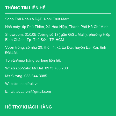
THÔNG TIN LIÊN HỆ
Shop Trái Nhàu A ĐẠT_Noni Fruit Mart
Nhà máy: ấp Phú Thiện, Xã Hòa Hiệp, Thành Phố Hồ Chí Minh
Showroom: 31/10B đường số 17( gần GiGa Mall ), phường Hiệp
Bình Chánh, Tp. Thủ Đức, TP. HCM
Vườn trồng: số nhà 29, thôn 4, xã Ea Đar, huyện Ear Kar, tỉnh
ĐăkLăk
Tư vấn/mua hàng vui lòng liên hệ:
Whatsapp/Zalo: Mr.Đat_0973 765 730
Ms.Sương_033 644 3085
Website: nonifruit.vn
Email: adatnoni@gmail.com
HỖ TRỢ KHÁCH HÀNG