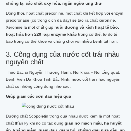
chống lại các chất oxy hóa, ngăn ngừa ung thư.
Đồng thời, hoạt chất prexonine, một chất khi kết hợp với enzym
prexoronase (có trong dịch dạ dày) sẽ tạo ra chất xeronine.
Xeronine là một chất giúp
nuôi dưỡng và kích hoạt tế bào,
hoạt hóa hơn 220 loại enzyme khác
trong cơ thể, từ đó tế
bào trong cơ thể khỏe và chống chọi với nhiều bệnh tật hơn.
3. Công dụng của nước cốt trái nhàu
nguyên chất
Theo Bác sĩ Nguyễn Thường Hanh, Nội khoa – Nội tổng quát,
Bệnh Viện Đa Khoa Tỉnh Bắc Ninh, nước cốt trái nhàu nguyên
chất có những công dụng như sau:
Giúp giảm các cơn đau hiệu quả
Dưỡng chất Scopoletin trong quả nhàu được xem là một hoạt
chất thần kỳ khi nó có tác dụng
giãn nở mạch máu, hạ huyết
áp, kháng viêm, giảm đau, giảm hội chứng đau nửa đầu, an