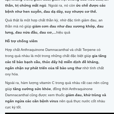
thần, trị chứng mất ngủ
. Ngoài ra, nó còn
ức chế được các
bệnh như hen suyễn, đau dạ dày, suy nhược cơ thể.
Quả thật là một hợp chất thần kỳ, nhờ đặc tính giảm đau, an
thần mà nó giúp
giảm cơn đau như đau xương khớp, đau
lưng, đau nửa đầu, đau cơ,…
hiệu quả
Hỗ trợ chống viêm
Hợp chất Anthraquinone Damnacanthal và chất Terpene có
trong quả nhàu là một trong những chất đặc biệt giúp
gia tăng
các tế bào bạch cầu, thúc đẩy hệ miễn dịch đề kháng,
ngăn chặn sự phát triển của tế bào ung thư
nhờ tính chất
oxy hóa.
Ngoài ra, hàm lượng vitamin C trong quả nhàu rất cao nên cũng
giúp
tăng cường sức khỏe
, đồng thời Anthraquinone
Damnacanthal cũng được xem thuốc
giảm đau, khử trùng và
ngăn ngừa các căn bệnh virus
nên quả thực nước cốt nhàu
cực kỳ tốt.