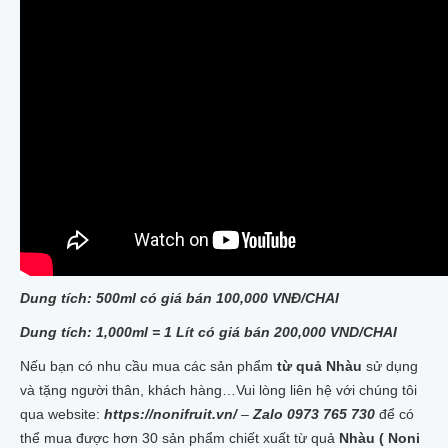
Dung tích: 500ml có giá bán 100,000 VNĐ/CHAI
Dung tích: 1,000ml = 1 Lít có giá bán 200,000 VND/CHAI
Nếu bạn có nhu cầu mua các sản phẩm
từ quả Nhàu
sử dụng
và tặng người thân, khách hàng…Vui lòng liên hệ với chúng tôi
qua website:
https://nonifruit.vn/
–
Zalo 0973 765 730
để có
thể mua được hơn 30 sản phẩm chiết xuất từ quả
Nhàu ( Noni