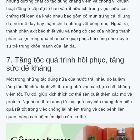
những dưỡng chất có tác dụng kháng viêm và chống vi khuẩn
hoạt động ở cấp độ tế bào và rất hữu ích trong việc chữa các
chứng rối loạn da khác nhau bao gồm có mụn trứng cá, dị ứng
da, nổi mề đay hay thậm chí là những vết bỏng nhẹ. Ngoài ra,
thành phần axit béo thiết yếu và nồng độ cao của những thành
phần có lợi trong quả nhàu còn giúp phục hồi cũng như duy trì
sự trẻ trung khỏe mạnh của làn da.
7. Tăng tốc quá trình hồi phục, tăng
sức đề kháng
Một trong những tác dụng nữa của nước trái nhàu đó là làm
tăng tốc độ chữa lành vết thương nhờ vào các hợp chất kháng
viêm tốt. Từ đó, giúp kích thích cơ thể sản xuất thêm các mô và
protein. Ngoài ra, thức uống từ loại quả này còn mang đến hiệu
quả rất tốt trong việc chống lại nhiễm trùng và các bệnh liên
quan, nâng cao hệ miễn dịch của cơ thể.