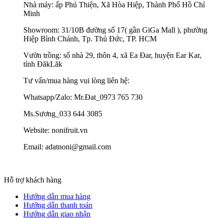
Nhà máy: ấp Phú Thiện, Xã Hòa Hiệp, Thành Phố Hồ Chí
Minh
Showroom: 31/10B đường số 17( gần GiGa Mall ), phường
Hiệp Bình Chánh, Tp. Thủ Đức, TP. HCM
Vườn trồng: số nhà 29, thôn 4, xã Ea Đar, huyện Ear Kar,
tỉnh ĐăkLăk
Tư vấn/mua hàng vui lòng liên hệ:
Whatsapp/Zalo: Mr.Đat_0973 765 730
Ms.Sương_033 644 3085
Website: nonifruit.vn
Email: adatnoni@gmail.com
Hỗ trợ khách hàng
Hướng dẫn mua hàng
Hướng dẫn thanh toán
Hướng dẫn giao nhận