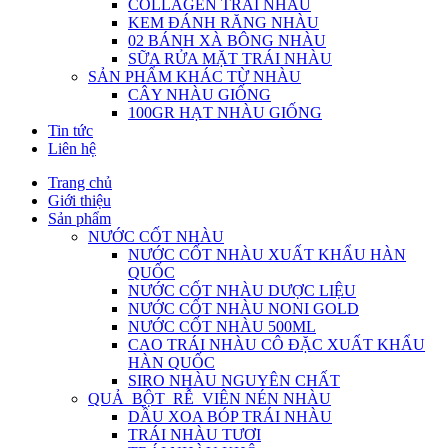
COLLAGEN TRÁI NHÀU
KEM ĐÁNH RĂNG NHÀU
02 BÁNH XÀ BÔNG NHÀU
SỮA RỬA MẶT TRÁI NHÀU
SẢN PHẨM KHÁC TỪ NHÀU
CÂY NHÀU GIỐNG
100GR HẠT NHÀU GIỐNG
Tin tức
Liên hệ
Trang chủ
Giới thiệu
Sản phẩm
NƯỚC CỐT NHÀU
NƯỚC CỐT NHÀU XUẤT KHẨU HÀN
QUỐC
NƯỚC CỐT NHÀU DƯỢC LIỆU
NƯỚC CỐT NHÀU NONI GOLD
NƯỚC CỐT NHÀU 500ML
CAO TRÁI NHÀU CÔ ĐẶC XUẤT KHẨU
HÀN QUỐC
SIRO NHÀU NGUYÊN CHẤT
QUẢ_BỘT_RỄ_VIÊN NÉN NHÀU
DẦU XOA BÓP TRÁI NHÀU
TRÁI NHÀU TƯƠI