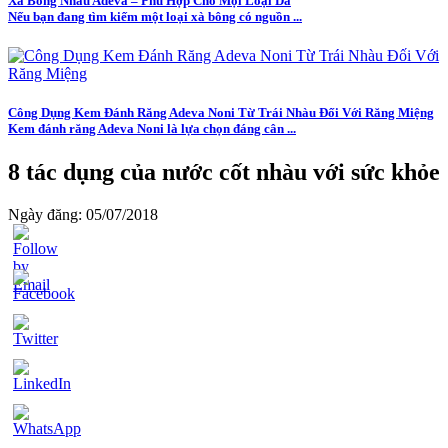
Xà Bông Nhàu Adeva – Phù Hợp Cho Mọi Loại Da
Nếu bạn đang tìm kiếm một loại xà bông có nguồn ...
Công Dụng Kem Đánh Răng Adeva Noni Từ Trái Nhàu Đối Với Răng Miệng
Kem đánh răng Adeva Noni là lựa chọn đáng cân ...
8 tác dụng của nước cốt nhàu với sức khỏe
Ngày đăng: 05/07/2018