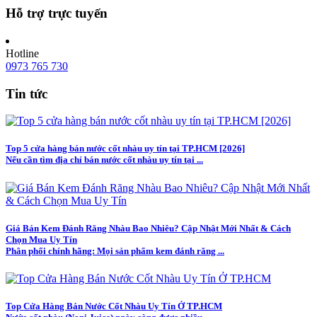
Hỗ trợ trực tuyến
Hotline
0973 765 730
Tin tức
Top 5 cửa hàng bán nước cốt nhàu uy tín tại TP.HCM [2026]
Nếu cần tìm địa chỉ bán nước cốt nhàu uy tín tại ...
Giá Bán Kem Đánh Răng Nhàu Bao Nhiêu? Cập Nhật Mới Nhất & Cách
Chọn Mua Uy Tín
Phân phối chính hãng: Mọi sản phẩm kem đánh răng ...
Top Cửa Hàng Bán Nước Cốt Nhàu Uy Tín Ở TP.HCM