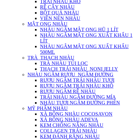
TRÁI NHÀU KHÔ
RỄ CÂY NHÀU
BỘT QUẢ NHÀU
VIÊN NÉN NHÀU
MẬT ONG NHÀU
NHÀU NGÂM MẬT ONG HŨ 1 LÍT
NHÀU NGÂM MẬT ONG XUẤT KHẨU 1
LÍT
NHÀU NGÂM MẬT ONG XUẤT KHẨU
500ML
TRÀ_THẠCH NHÀU
TRÀ NHÀU TÚI LỌC
THẠCH TRÁI NHÀU_NONI JELLY
NHÀU NGÂM RƯỢU_NGÂM ĐƯỜNG
RƯỢU NGÂM TRÁI NHÀU TƯƠI
RƯỢU NGÂM TRÁI NHÀU KHÔ
RƯỢU NGÂM RỄ NHÀU
TRÁI NHÀU NGÂM ĐƯỜNG MÍA
NHÀU TƯƠI NGÂM ĐƯỜNG PHÈN
MỸ PHẨM NHÀU
XÀ BÔNG NHÀU COCOSAVON
XÀ BÔNG NHÀU ADEVA
KEM CHỐNG NẮNG NHÀU
COLLAGEN TRÁI NHÀU
KEM ĐÁNH RĂNG NHÀU