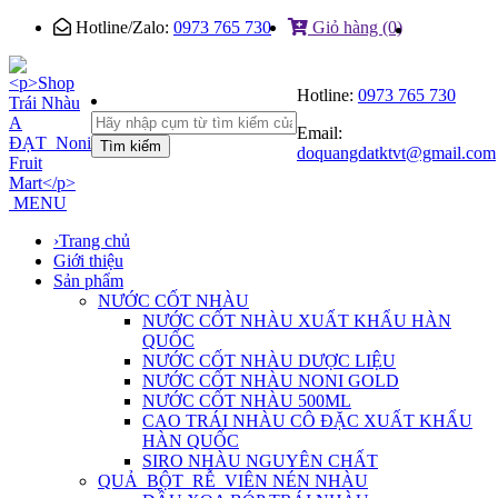
Hotline/Zalo:
0973 765 730
Giỏ hàng (0)
Hotline:
0973 765 730
Email:
Tìm kiếm
doquangdatktvt@gmail.com
MENU
›
Trang chủ
Giới thiệu
Sản phẩm
NƯỚC CỐT NHÀU
NƯỚC CỐT NHÀU XUẤT KHẨU HÀN
QUỐC
NƯỚC CỐT NHÀU DƯỢC LIỆU
NƯỚC CỐT NHÀU NONI GOLD
NƯỚC CỐT NHÀU 500ML
CAO TRÁI NHÀU CÔ ĐẶC XUẤT KHẨU
HÀN QUỐC
SIRO NHÀU NGUYÊN CHẤT
QUẢ_BỘT_RỄ_VIÊN NÉN NHÀU