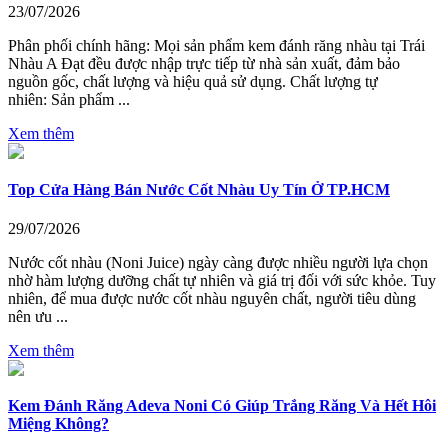
23/07/2026
Phân phối chính hãng: Mọi sản phẩm kem đánh răng nhàu tại Trái
Nhàu A Đạt đều được nhập trực tiếp từ nhà sản xuất, đảm bảo
nguồn gốc, chất lượng và hiệu quả sử dụng. Chất lượng tự
nhiên: Sản phẩm ...
Xem thêm
Top Cửa Hàng Bán Nước Cốt Nhàu Uy Tín Ở TP.HCM
29/07/2026
Nước cốt nhàu (Noni Juice) ngày càng được nhiều người lựa chọn
nhờ hàm lượng dưỡng chất tự nhiên và giá trị đối với sức khỏe. Tuy
nhiên, để mua được nước cốt nhàu nguyên chất, người tiêu dùng
nên ưu ...
Xem thêm
Kem Đánh Răng Adeva Noni Có Giúp Trắng Răng Và Hết Hôi
Miệng Không?