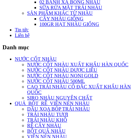
02 BÁNH XÀ BÔNG NHÀU
SỮA RỬA MẶT TRÁI NHÀU
SẢN PHẨM KHÁC TỪ NHÀU
CÂY NHÀU GIỐNG
100GR HẠT NHÀU GIỐNG
Tin tức
Liên hệ
Danh mục
NƯỚC CỐT NHÀU
NƯỚC CỐT NHÀU XUẤT KHẨU HÀN QUỐC
NƯỚC CỐT NHÀU DƯỢC LIỆU
NƯỚC CỐT NHÀU NONI GOLD
NƯỚC CỐT NHÀU 500ML
CAO TRÁI NHÀU CÔ ĐẶC XUẤT KHẨU HÀN
QUỐC
SIRO NHÀU NGUYÊN CHẤT
QUẢ_BỘT_RỄ_VIÊN NÉN NHÀU
DẦU XOA BÓP TRÁI NHÀU
TRÁI NHÀU TƯƠI
TRÁI NHÀU KHÔ
RỄ CÂY NHÀU
BỘT QUẢ NHÀU
VIÊN NÉN NHÀU