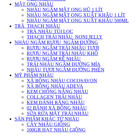
MẬT ONG NHÀU
NHÀU NGÂM MẬT ONG HŨ 1 LÍT
NHÀU NGÂM MẬT ONG XUẤT KHẨU 1 LÍT
NHÀU NGÂM MẬT ONG XUẤT KHẨU 500ML
TRÀ_THẠCH NHÀU
TRÀ NHÀU TÚI LỌC
THẠCH TRÁI NHÀU_NONI JELLY
NHÀU NGÂM RƯỢU_NGÂM ĐƯỜNG
RƯỢU NGÂM TRÁI NHÀU TƯƠI
RƯỢU NGÂM TRÁI NHÀU KHÔ
RƯỢU NGÂM RỄ NHÀU
TRÁI NHÀU NGÂM ĐƯỜNG MÍA
NHÀU TƯƠI NGÂM ĐƯỜNG PHÈN
MỸ PHẨM NHÀU
XÀ BÔNG NHÀU COCOSAVON
XÀ BÔNG NHÀU ADEVA
KEM CHỐNG NẮNG NHÀU
COLLAGEN TRÁI NHÀU
KEM ĐÁNH RĂNG NHÀU
02 BÁNH XÀ BÔNG NHÀU
SỮA RỬA MẶT TRÁI NHÀU
SẢN PHẨM KHÁC TỪ NHÀU
CÂY NHÀU GIỐNG
100GR HẠT NHÀU GIỐNG