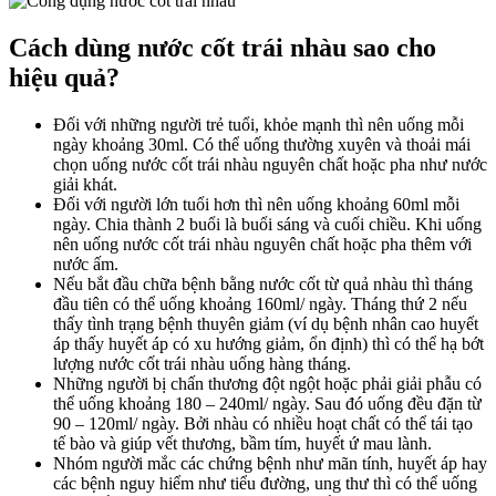
Cách dùng nước cốt trái nhàu sao cho
hiệu quả?
Đối với những người trẻ tuổi, khỏe mạnh thì nên uống mỗi
ngày khoảng 30ml. Có thể uống thường xuyên và thoải mái
chọn uống nước cốt trái nhàu nguyên chất hoặc pha như nước
giải khát.
Đối với người lớn tuổi hơn thì nên uống khoảng 60ml mỗi
ngày. Chia thành 2 buổi là buổi sáng và cuối chiều. Khi uống
nên uống nước cốt trái nhàu nguyên chất hoặc pha thêm với
nước ấm.
Nếu bắt đầu chữa bệnh bằng nước cốt từ quả nhàu thì tháng
đầu tiên có thể uống khoảng 160ml/ ngày. Tháng thứ 2 nếu
thấy tình trạng bệnh thuyên giảm (ví dụ bệnh nhân cao huyết
áp thấy huyết áp có xu hướng giảm, ổn định) thì có thể hạ bớt
lượng nước cốt trái nhàu uống hàng tháng.
Những người bị chấn thương đột ngột hoặc phải giải phẫu có
thể uống khoảng 180 – 240ml/ ngày. Sau đó uống đều đặn từ
90 – 120ml/ ngày. Bởi nhàu có nhiều hoạt chất có thể tái tạo
tế bào và giúp vết thương, bầm tím, huyết ứ mau lành.
Nhóm người mắc các chứng bệnh như mãn tính, huyết áp hay
các bệnh nguy hiểm như tiểu đường, ung thư thì có thể uống