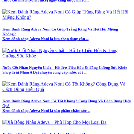
Nước cốt nhàu (Noni Juice) ngày càng được nhiều ...
Kem Đánh Răng Adeva Noni Có Giúp Trắng Răng Và Hết Hôi Miệng
Không?
Kem đánh răng Adeva Noni là lựa chọn đáng cân ...
Nước Cốt Nhàu Nguyên Chất – Hỗ Trợ Tiêu Hóa & Tăng Cường Sức Khỏe
Shop Trái Nhàu A Đạt chuyên cung cấp nước cốt ...
Kem Đánh Răng Adeva Noni Có Tốt Không? Công Dụng Và Cách Dùng Hiệu
Quả
Kem đánh răng Adeva Noni là sản phẩm chăm sóc ...