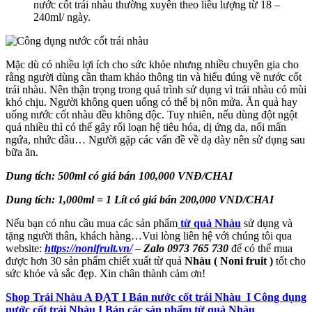
nước cốt trái nhàu thường xuyên theo liều lượng từ 18 –
240ml/ ngày.
Mặc dù có nhiều lợi ích cho sức khỏe nhưng nhiều chuyên gia cho
rằng người dùng cần tham khảo thông tin và hiểu đúng về nước cốt
trái nhàu. Nên thận trọng trong quá trình sử dụng vì trái nhàu có mùi
khó chịu. Người không quen uống có thể bị nôn mửa. Ăn quả hay
uống nước cốt nhàu đều không độc. Tuy nhiên, nếu dùng đột ngột
quá nhiều thì có thể gây rối loạn hệ tiêu hóa, dị ứng da, nổi mẩn
ngứa, nhức đầu… Người gặp các vấn đề về dạ dày nên sử dụng sau
bữa ăn.
Dung tích: 500ml có giá bán 100,000 VNĐ/CHAI
Dung tích: 1,000ml = 1 Lít có giá bán 200,000 VND/CHAI
Nếu bạn có nhu cầu mua các sản phẩm
từ quả Nhàu
sử dụng và
tặng người thân, khách hàng…Vui lòng liên hệ với chúng tôi qua
website:
https://nonifruit.vn/
–
Zalo 0973 765 730
để có thể mua
được hơn 30 sản phẩm chiết xuất từ quả
Nhàu ( Noni fruit )
tốt cho
sức khỏe và sắc đẹp. Xin chân thành cảm ơn!
Shop Trái Nhàu A ĐẠT I Bán nước cốt trái Nhàu I Công dụng
nước cốt trái Nhàu I Bán các sản phẩm từ quả Nhàu