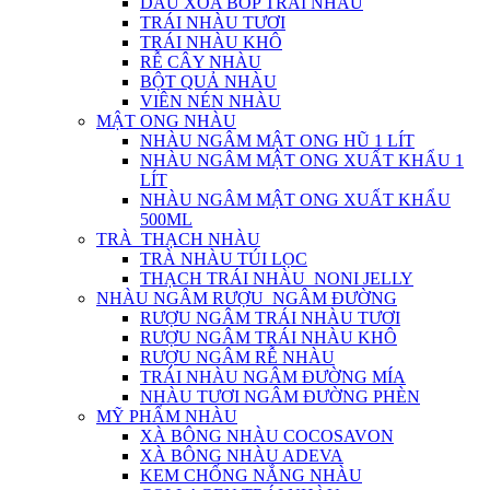
DẦU XOA BÓP TRÁI NHÀU
TRÁI NHÀU TƯƠI
TRÁI NHÀU KHÔ
RỄ CÂY NHÀU
BỘT QUẢ NHÀU
VIÊN NÉN NHÀU
MẬT ONG NHÀU
NHÀU NGÂM MẬT ONG HŨ 1 LÍT
NHÀU NGÂM MẬT ONG XUẤT KHẨU 1
LÍT
NHÀU NGÂM MẬT ONG XUẤT KHẨU
500ML
TRÀ_THẠCH NHÀU
TRÀ NHÀU TÚI LỌC
THẠCH TRÁI NHÀU_NONI JELLY
NHÀU NGÂM RƯỢU_NGÂM ĐƯỜNG
RƯỢU NGÂM TRÁI NHÀU TƯƠI
RƯỢU NGÂM TRÁI NHÀU KHÔ
RƯỢU NGÂM RỄ NHÀU
TRÁI NHÀU NGÂM ĐƯỜNG MÍA
NHÀU TƯƠI NGÂM ĐƯỜNG PHÈN
MỸ PHẨM NHÀU
XÀ BÔNG NHÀU COCOSAVON
XÀ BÔNG NHÀU ADEVA
KEM CHỐNG NẮNG NHÀU