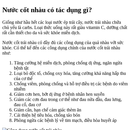
Nước cốt nhàu có tác dụng gì?
Giống như hầu hết các loại nước ép trái cây, nước trái nhàu chứa
chủ yếu là carbs. Loại thức uống này rất giàu vitamin C, dưỡng chất
rất cần thiết cho da và sức khỏe miễn dịch.
Nước cốt trái nhàu có đầy đủ các công dụng của quả nhàu với sức
khỏe. Có thể kể đến các công dụng chính của nước cốt trái nhàu
như:
Tăng cường hệ miễn dịch, phòng chống dị ứng, ngăn ngừa
bệnh tật
Loại bỏ độc tố, chống oxy hóa, tăng cường khả năng hấp thu
của cơ thể
Chống viêm, phòng chống và hỗ trợ điều trị các bệnh do viêm
nhiễm
Giảm cơn hen, bớt dị ứng ở bệnh nhân hen suyễn
Giảm các cơn đau trong cơ thể như đau nửa đầu, đau lưng,
đau cổ, đau cơ
Giảm cân, hạn chế cảm giác thèm ăn
Cải thiện hệ tiêu hóa, chống táo bón
Phòng ngừa các bệnh lý về tim mạch, điều hòa huyết áp