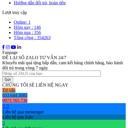
Hướng dẫn đổi trả, hoàn tiền
Lượt truy cập
Online: 1
Hôm nay : 146
Hôm qua : 356
Tổng cộng : 354263
Fanpage
ĐỂ LẠI SỐ ZALO TƯ VẤN 24/7
Khuyến mãi quà tặng hấp dẫn, cam kết hàng chính hãng, bảo hành
đổi trả trong vòng 7 ngày
CHÚNG TÔI SẼ LIÊN HỆ NGAY
Tư vấn
033 644 3085
0973 765 730
Liên hệ qua messenger
Liên hệ qua Zalo