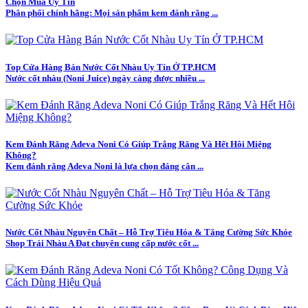
Chọn Mua Uy Tín
Phân phối chính hãng: Mọi sản phẩm kem đánh răng ...
Top Cửa Hàng Bán Nước Cốt Nhàu Uy Tín Ở TP.HCM
Nước cốt nhàu (Noni Juice) ngày càng được nhiều ...
Kem Đánh Răng Adeva Noni Có Giúp Trắng Răng Và Hết Hôi Miệng
Không?
Kem đánh răng Adeva Noni là lựa chọn đáng cân ...
Nước Cốt Nhàu Nguyên Chất – Hỗ Trợ Tiêu Hóa & Tăng Cường Sức Khỏe
Shop Trái Nhàu A Đạt chuyên cung cấp nước cốt ...