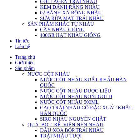
COLLAGEN TRÁI NHÀU
KEM ĐÁNH RĂNG NHÀU
02 BÁNH XÀ BÔNG NHÀU
SỮA RỬA MẶT TRÁI NHÀU
SẢN PHẨM KHÁC TỪ NHÀU
CÂY NHÀU GIỐNG
100GR HẠT NHÀU GIỐNG
Tin tức
Liên hệ
Trang chủ
Giới thiệu
Sản phẩm
NƯỚC CỐT NHÀU
NƯỚC CỐT NHÀU XUẤT KHẨU HÀN
QUỐC
NƯỚC CỐT NHÀU DƯỢC LIỆU
NƯỚC CỐT NHÀU NONI GOLD
NƯỚC CỐT NHÀU 500ML
CAO TRÁI NHÀU CÔ ĐẶC XUẤT KHẨU
HÀN QUỐC
SIRO NHÀU NGUYÊN CHẤT
QUẢ_BỘT_RỄ_VIÊN NÉN NHÀU
DẦU XOA BÓP TRÁI NHÀU
TRÁI NHÀU TƯƠI