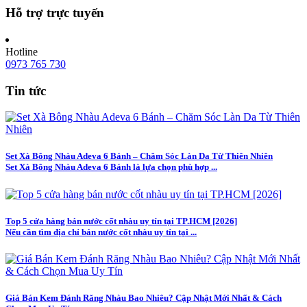
Hỗ trợ trực tuyến
Hotline
0973 765 730
Tin tức
Set Xà Bông Nhàu Adeva 6 Bánh – Chăm Sóc Làn Da Từ Thiên Nhiên
Set Xà Bông Nhàu Adeva 6 Bánh là lựa chọn phù hợp ...
Top 5 cửa hàng bán nước cốt nhàu uy tín tại TP.HCM [2026]
Nếu cần tìm địa chỉ bán nước cốt nhàu uy tín tại ...
Giá Bán Kem Đánh Răng Nhàu Bao Nhiêu? Cập Nhật Mới Nhất & Cách