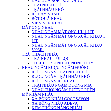
DẦU XOA BÓP TRÁI NHÀU
TRÁI NHÀU TƯƠI
TRÁI NHÀU KHÔ
RỄ CÂY NHÀU
BỘT QUẢ NHÀU
VIÊN NÉN NHÀU
MẬT ONG NHÀU
NHÀU NGÂM MẬT ONG HŨ 1 LÍT
NHÀU NGÂM MẬT ONG XUẤT KHẨU 1
LÍT
NHÀU NGÂM MẬT ONG XUẤT KHẨU
500ML
TRÀ_THẠCH NHÀU
TRÀ NHÀU TÚI LỌC
THẠCH TRÁI NHÀU_NONI JELLY
NHÀU NGÂM RƯỢU_NGÂM ĐƯỜNG
RƯỢU NGÂM TRÁI NHÀU TƯƠI
RƯỢU NGÂM TRÁI NHÀU KHÔ
RƯỢU NGÂM RỄ NHÀU
TRÁI NHÀU NGÂM ĐƯỜNG MÍA
NHÀU TƯƠI NGÂM ĐƯỜNG PHÈN
MỸ PHẨM NHÀU
XÀ BÔNG NHÀU COCOSAVON
XÀ BÔNG NHÀU ADEVA
KEM CHỐNG NẮNG NHÀU