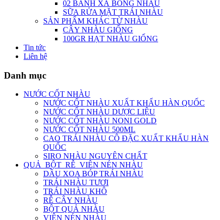
02 BÁNH XÀ BÔNG NHÀU
SỮA RỬA MẶT TRÁI NHÀU
SẢN PHẨM KHÁC TỪ NHÀU
CÂY NHÀU GIỐNG
100GR HẠT NHÀU GIỐNG
Tin tức
Liên hệ
Danh mục
NƯỚC CỐT NHÀU
NƯỚC CỐT NHÀU XUẤT KHẨU HÀN QUỐC
NƯỚC CỐT NHÀU DƯỢC LIỆU
NƯỚC CỐT NHÀU NONI GOLD
NƯỚC CỐT NHÀU 500ML
CAO TRÁI NHÀU CÔ ĐẶC XUẤT KHẨU HÀN
QUỐC
SIRO NHÀU NGUYÊN CHẤT
QUẢ_BỘT_RỄ_VIÊN NÉN NHÀU
DẦU XOA BÓP TRÁI NHÀU
TRÁI NHÀU TƯƠI
TRÁI NHÀU KHÔ
RỄ CÂY NHÀU
BỘT QUẢ NHÀU
VIÊN NÉN NHÀU