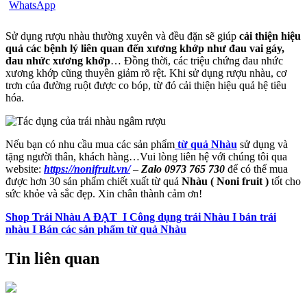
Sử dụng rượu nhàu thường xuyên và đều đặn sẽ giúp
cải thiện hiệu
quả các bệnh lý liên quan đến xương khớp như đau vai gáy,
đau nhức xương khớp
… Đồng thời, các triệu chứng đau nhức
xương khớp cũng thuyên giảm rõ rệt. Khi sử dụng rượu nhàu, cơ
trơn của đường ruột được co bóp, từ đó cải thiện hiệu quả hệ tiêu
hóa.
Nếu bạn có nhu cầu mua các sản phẩm
từ quả Nhàu
sử dụng và
tặng người thân, khách hàng…Vui lòng liên hệ với chúng tôi qua
website:
https://nonifruit.vn/
–
Zalo 0973 765 730
để có thể mua
được hơn 30 sản phẩm chiết xuất từ quả
Nhàu ( Noni fruit )
tốt cho
sức khỏe và sắc đẹp. Xin chân thành cảm ơn!
Shop Trái Nhàu A ĐẠT I Công dụng trái Nhàu I bán trái
nhàu I Bán các sản phẩm từ quả Nhàu
Tin liên quan