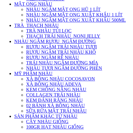
MẬT ONG NHÀU
NHÀU NGÂM MẬT ONG HŨ 1 LÍT
NHÀU NGÂM MẬT ONG XUẤT KHẨU 1 LÍT
NHÀU NGÂM MẬT ONG XUẤT KHẨU 500ML
TRÀ_THẠCH NHÀU
TRÀ NHÀU TÚI LỌC
THẠCH TRÁI NHÀU_NONI JELLY
NHÀU NGÂM RƯỢU_NGÂM ĐƯỜNG
RƯỢU NGÂM TRÁI NHÀU TƯƠI
RƯỢU NGÂM TRÁI NHÀU KHÔ
RƯỢU NGÂM RỄ NHÀU
TRÁI NHÀU NGÂM ĐƯỜNG MÍA
NHÀU TƯƠI NGÂM ĐƯỜNG PHÈN
MỸ PHẨM NHÀU
XÀ BÔNG NHÀU COCOSAVON
XÀ BÔNG NHÀU ADEVA
KEM CHỐNG NẮNG NHÀU
COLLAGEN TRÁI NHÀU
KEM ĐÁNH RĂNG NHÀU
02 BÁNH XÀ BÔNG NHÀU
SỮA RỬA MẶT TRÁI NHÀU
SẢN PHẨM KHÁC TỪ NHÀU
CÂY NHÀU GIỐNG
100GR HẠT NHÀU GIỐNG