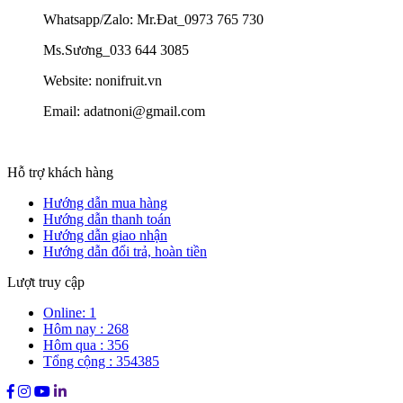
Whatsapp/Zalo: Mr.Đat_0973 765 730
Ms.Sương_033 644 3085
Website: nonifruit.vn
Email: adatnoni@gmail.com
Hỗ trợ khách hàng
Hướng dẫn mua hàng
Hướng dẫn thanh toán
Hướng dẫn giao nhận
Hướng dẫn đổi trả, hoàn tiền
Lượt truy cập
Online: 1
Hôm nay : 268
Hôm qua : 356
Tổng cộng : 354385