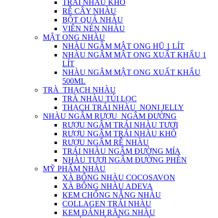
TRÁI NHÀU KHÔ
RỄ CÂY NHÀU
BỘT QUẢ NHÀU
VIÊN NÉN NHÀU
MẬT ONG NHÀU
NHÀU NGÂM MẬT ONG HŨ 1 LÍT
NHÀU NGÂM MẬT ONG XUẤT KHẨU 1
LÍT
NHÀU NGÂM MẬT ONG XUẤT KHẨU
500ML
TRÀ_THẠCH NHÀU
TRÀ NHÀU TÚI LỌC
THẠCH TRÁI NHÀU_NONI JELLY
NHÀU NGÂM RƯỢU_NGÂM ĐƯỜNG
RƯỢU NGÂM TRÁI NHÀU TƯƠI
RƯỢU NGÂM TRÁI NHÀU KHÔ
RƯỢU NGÂM RỄ NHÀU
TRÁI NHÀU NGÂM ĐƯỜNG MÍA
NHÀU TƯƠI NGÂM ĐƯỜNG PHÈN
MỸ PHẨM NHÀU
XÀ BÔNG NHÀU COCOSAVON
XÀ BÔNG NHÀU ADEVA
KEM CHỐNG NẮNG NHÀU
COLLAGEN TRÁI NHÀU
KEM ĐÁNH RĂNG NHÀU