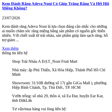
Kem Đánh Răng Adeva Noni Có Giúp Trắng Răng Và Hết Hôi
Miệng Không?
23/07/2026
Kem đánh răng Adeva Noni là lựa chọn đáng cân nhắc cho những
ai muốn chăm sóc răng miệng bằng sản phẩm có nguồn gốc thiên
nhiên. Với chiết xuất từ trái nhàu, sản phẩm giúp làm sạch răng, hỗ
trợ giảm ...
Xem thêm
thông tin liên hệ
Shop Trái Nhàu A ĐẠT_Noni Fruit Mart
Nhà máy: ấp Phú Thiện, Xã Hòa Hiệp, Thành Phố Hồ Chí
Minh
Showroom: 31/10B đường số 17( gần GiGa Mall ), phường
Hiệp Bình Chánh, Tp. Thủ Đức, TP. HCM
Vườn trồng: số nhà 29, thôn 4, xã Ea Đar, huyện Ear Kar,
tỉnh ĐăkLăk
Tư vấn/mua hàng vui lòng liên hệ: