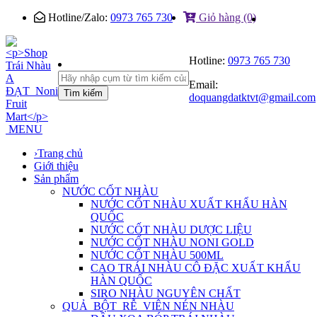
Hotline/Zalo:
0973 765 730
Giỏ hàng (0)
Hotline:
0973 765 730
Email:
Tìm kiếm
doquangdatktvt@gmail.com
MENU
›
Trang chủ
Giới thiệu
Sản phẩm
NƯỚC CỐT NHÀU
NƯỚC CỐT NHÀU XUẤT KHẨU HÀN
QUỐC
NƯỚC CỐT NHÀU DƯỢC LIỆU
NƯỚC CỐT NHÀU NONI GOLD
NƯỚC CỐT NHÀU 500ML
CAO TRÁI NHÀU CÔ ĐẶC XUẤT KHẨU
HÀN QUỐC
SIRO NHÀU NGUYÊN CHẤT
QUẢ_BỘT_RỄ_VIÊN NÉN NHÀU