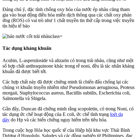
Đáng chú ý, đặc tính chống oxy hóa của nước ép nhàu cũng tham
gia vào hoạt động điều hòa miễn dịch thông qua các chất oxy phản
ứng (ROS) có vai trò như 1 chất truyền tin thứ cấp trong việc truyền
tín hiệu tế bào
Tác dụng kháng khuẩn
Acubin, L-asperuloside và alizarin có trong trái nhàu, cũng như một
số hợp chất anthraquinone khác trong rễ noni, đều là tác nhân kháng
khuẩn đã được biết tới.
Các hợp chất này đã được chứng minh là chiến đấu chống lại các
chủng vi khuẩn truyền nhiễm như Pseudomonas aeruginosa, Proteus
morgaii, Staphylococcus aureus, Baciillis subtilis, Escherichia coli,
Salmonella và Shigela.
Gần đây, Duncan đã chứng minh rằng scopoletin, có trong Noni, có
tác dụng ức chế hoạt động của E coli, ức chế tình trạng
loét dạ
dày
do Hp và các biến chứng nguy hiểm trên tiêu hóa.
Trong cuộc họp Hóa học quốc tế của Hiệp hội khu vực Thái Bình
Dương ở Honolulu, Saludes và các đồng nghiệp từ Philippines, đac