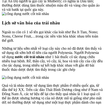
Tại Ấn Độ người ta gọi cây là Mulberry; có nghĩa là Dâu tằm;
thường được dùng làm thuốc nhuộm màu đỏ và vàng cho quần áo
và vải batik tại quốc gia này.
Lịch sử văn hóa của trái nhàu
Ngoài ra còn có 1 số tên gọi khác của loài như Ba Ji Tian, Nono;
Nonu, Cheese Fruit,…trong các nền văn hóa khác nhau trên toàn
thế giới.
Những tư liệu sớm nhất về loại cây này cho nó đã được tìm thấy và
sử dụng rất sớm bởi tổ tiên của người Polynesia. Người Polynesia
sử dụng
nước cốt trái nhàu
như 1 bài thuốc có tác dụng chữa
nhiều loại bệnh. Rễ, thân cây, vỏ cây, lá, hoa và trái cây của cây đều
cho tác dụng, trong nhiều sự kết hợp khác nhau với gần 40 bài
thuốc thảo dược được tìm thấy trong các ghi chép
Quả và lá nhàu được sử dụng làm thực phẩm ở nhiều quốc gia, từ
đầu thế kỷ XX. Trên các đảo Thái Bình Dương cũng như ở Nam và
Đông Nam Á, các tư liệu để lại cho thấy quả nhàu là 1 loại quả có
thể ăn được nhưng hương vị của nó được mô tả giống như pho mát
dở; nó thường được sử dụng như một loại thực phẩm dành cho nạn