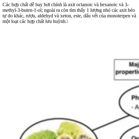
Các hợp chất dễ bay hơi chính là axit octanoic và hexanoic và 3-
methyl-3-buten-1-ol; ngoài ra còn tìm thấy 1 lượng nhỏ các axit béo
tự do khác, rượu, aldehyd và xeton, este, dấu vết của monoterpen và
một loạt các hợp chất lưu huỳnh.\