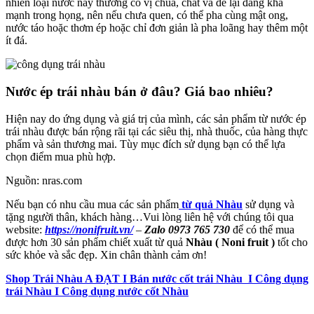
nhiên loại nước này thường có vị chua, chát và để lại đắng khá
mạnh trong họng, nên nếu chưa quen, có thể pha cùng mật ong,
nước táo hoặc thơm ép hoặc chỉ đơn giản là pha loãng hay thêm một
ít đá.
Nước ép trái nhàu bán ở đâu? Giá bao nhiêu?
Hiện nay do ứng dụng và giá trị của mình, các sản phẩm từ nước ép
trái nhàu được bán rộng rãi tại các siêu thị, nhà thuốc, của hàng thực
phẩm và sản thương mai. Tùy mục đích sử dụng bạn có thể lựa
chọn điểm mua phù hợp.
Nguồn: nras.com
Nếu bạn có nhu cầu mua các sản phẩm
từ quả Nhàu
sử dụng và
tặng người thân, khách hàng…Vui lòng liên hệ với chúng tôi qua
website:
https://nonifruit.vn/
–
Zalo 0973 765 730
để có thể mua
được hơn 30 sản phẩm chiết xuất từ quả
Nhàu ( Noni fruit )
tốt cho
sức khỏe và sắc đẹp. Xin chân thành cảm ơn!
Shop Trái Nhàu A ĐẠT I Bán nước cốt trái Nhàu I Công dụng
trái Nhàu I Công dụng nước cốt Nhàu