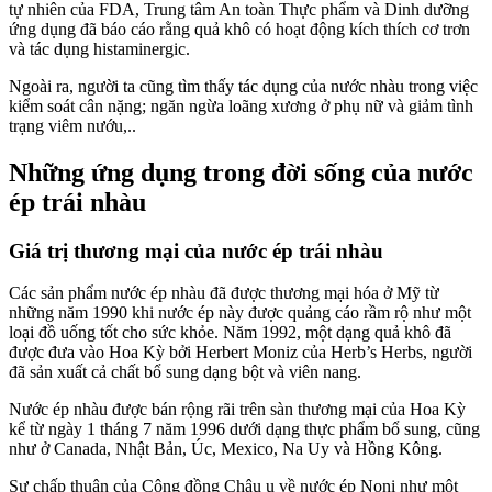
tự nhiên của FDA, Trung tâm An toàn Thực phẩm và Dinh dưỡng
ứng dụng đã báo cáo rằng quả khô có hoạt động kích thích cơ trơn
và tác dụng histaminergic.
Ngoài ra, người ta cũng tìm thấy tác dụng của nước nhàu trong việc
kiểm soát cân nặng; ngăn ngừa loãng xương ở phụ nữ và giảm tình
trạng viêm nướu,..
Những ứng dụng trong đời sống của nước
ép trái nhàu
Giá trị thương mại của nước ép trái nhàu
Các sản phẩm nước ép nhàu đã được thương mại hóa ở Mỹ từ
những năm 1990 khi nước ép này được quảng cáo rầm rộ như một
loại đồ uống tốt cho sức khỏe. Năm 1992, một dạng quả khô đã
được đưa vào Hoa Kỳ bởi Herbert Moniz của Herb’s Herbs, người
đã sản xuất cả chất bổ sung dạng bột và viên nang.
Nước ép nhàu được bán rộng rãi trên sàn thương mại của Hoa Kỳ
kể từ ngày 1 tháng 7 năm 1996 dưới dạng thực phẩm bổ sung, cũng
như ở Canada, Nhật Bản, Úc, Mexico, Na Uy và Hồng Kông.
Sự chấp thuận của Cộng đồng Châu u về nước ép Noni như một