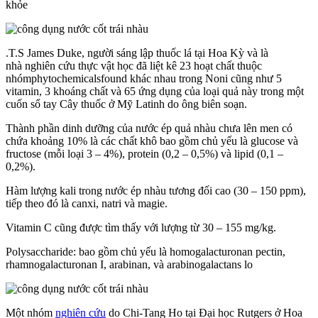
khỏe
.T.S James Duke, người sáng lập thuốc lá tại Hoa Kỳ và là
nhà nghiên cứu thực vật học đã liệt kê 23 hoạt chất thuộc
nhómphytochemicalsfound khác nhau trong Noni cũng như 5
vitamin, 3 khoáng chất và 65 ứng dụng của loại quả này trong một
cuốn sổ tay Cây thuốc ở Mỹ Latinh do ông biên soạn.
Thành phần dinh dưỡng của nước ép quả nhàu chưa lên men có
chứa khoảng 10% là các chất khô bao gồm chủ yếu là glucose và
fructose (mỗi loại 3 – 4%), protein (0,2 – 0,5%) và lipid (0,1 –
0,2%).
Hàm lượng kali trong nước ép nhàu tương đối cao (30 – 150 ppm),
tiếp theo đó là canxi, natri và magie.
Vitamin C cũng được tìm thấy với lượng từ 30 – 155 mg/kg.
Polysaccharide: bao gồm chủ yếu là homogalacturonan pectin,
rhamnogalacturonan I, arabinan, và arabinogalactans lo
Một nhóm
nghiên cứu
do Chi-Tang Ho tại Đại học Rutgers ở Hoa