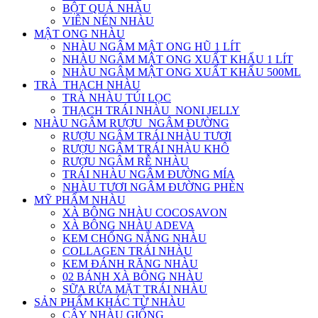
BỘT QUẢ NHÀU
VIÊN NÉN NHÀU
MẬT ONG NHÀU
NHÀU NGÂM MẬT ONG HŨ 1 LÍT
NHÀU NGÂM MẬT ONG XUẤT KHẨU 1 LÍT
NHÀU NGÂM MẬT ONG XUẤT KHẨU 500ML
TRÀ_THẠCH NHÀU
TRÀ NHÀU TÚI LỌC
THẠCH TRÁI NHÀU_NONI JELLY
NHÀU NGÂM RƯỢU_NGÂM ĐƯỜNG
RƯỢU NGÂM TRÁI NHÀU TƯƠI
RƯỢU NGÂM TRÁI NHÀU KHÔ
RƯỢU NGÂM RỄ NHÀU
TRÁI NHÀU NGÂM ĐƯỜNG MÍA
NHÀU TƯƠI NGÂM ĐƯỜNG PHÈN
MỸ PHẨM NHÀU
XÀ BÔNG NHÀU COCOSAVON
XÀ BÔNG NHÀU ADEVA
KEM CHỐNG NẮNG NHÀU
COLLAGEN TRÁI NHÀU
KEM ĐÁNH RĂNG NHÀU
02 BÁNH XÀ BÔNG NHÀU
SỮA RỬA MẶT TRÁI NHÀU
SẢN PHẨM KHÁC TỪ NHÀU
CÂY NHÀU GIỐNG