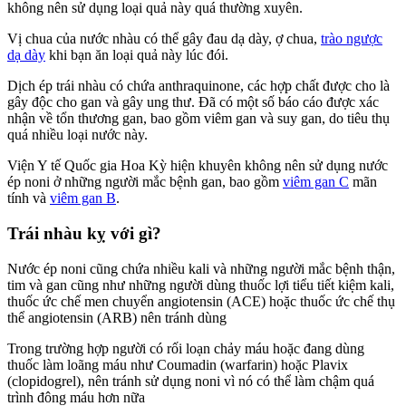
không nên sử dụng loại quả này quá thường xuyên.
Vị chua của nước nhàu có thể gây đau dạ dày, ợ chua,
trào ngược
dạ dày
khi bạn ăn loại quả này lúc đói.
Dịch ép trái nhàu có chứa anthraquinone, các hợp chất được cho là
gây độc cho gan và gây ung thư. Đã có một số báo cáo được xác
nhận về tổn thương gan, bao gồm viêm gan và suy gan, do tiêu thụ
quá nhiều loại nước này.
Viện Y tế Quốc gia Hoa Kỳ hiện khuyên không nên sử dụng nước
ép noni ở những người mắc bệnh gan, bao gồm
viêm gan C
mãn
tính và
viêm gan B
.
Trái nhàu kỵ với gì?
Nước ép noni cũng chứa nhiều kali và những người mắc bệnh thận,
tim và gan cũng như những người dùng thuốc lợi tiểu tiết kiệm kali,
thuốc ức chế men chuyển angiotensin (ACE) hoặc thuốc ức chế thụ
thể angiotensin (ARB) nên tránh dùng
Trong trường hợp người có rối loạn chảy máu hoặc đang dùng
thuốc làm loãng máu như Coumadin (warfarin) hoặc Plavix
(clopidogrel), nên tránh sử dụng noni vì nó có thể làm chậm quá
trình đông máu hơn nữa