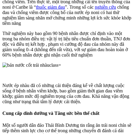
chống viêm. Trên thực tế, một trong những cái tên truyền thống của
noni ở Caribe là “
thuốc giảm đau
”. Trong số các
nghiên cứu
chống
đau và chống viêm được công bố của nước ép noni có hai thử
nghiệm lâm sàng nhãn mở chứng minh những lợi ích sức khỏe khớp
tiềm năng
Thử nghiệm này bao gồm 90 bệnh nhân được chỉ định vào một
trong ba nhóm điều trị: vật lý trị liệu tiêu chuẩn đơn thuần, TNJ đơn
độc và điều trị kết hợp , phạm vi cường độ đau của nhóm này đã
giảm xuống 0–4 (không đến rất vừa), với sự giảm đau hoàn toàn ở
60% bệnh nhân được ghi nhận cuối thử nghiệm
Nước ép nhàu đã có những cải thiện đáng kể về chất lượng cuộc
sống ở bệnh nhân viêm khớp, bao gồm giảm thời gian đau viêm
khớp; giảm mức độ nghiêm trọng của cơn đau. Khả năng vận động
cũng như trạng thái tâm lý được cải thiện.
Cung cấp dinh dưỡng và Tăng sức bền thể chất
Một số người dân đảo Thái Bình Dương tin rằng ăn trái noni chín sẽ
tiếp thêm sinh lực cho cơ thể trong những chuyến đi đánh cá dài