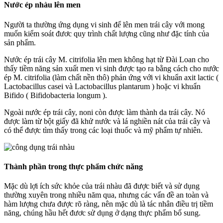
Nước ép nhàu lên men
Người ta thường ứng dụng vi sinh để lên men trái cây với mong
muốn kiểm soát đươc quy trình chất lượng cũng như đặc tính của
sản phẩm.
Nước ép trái cây M. citrifolia lên men không hạt từ Đài Loan cho
thấy tiềm năng sản xuất men vi sinh được tạo ra bằng cách cho nước
ép M. citrifolia (làm chất nền thô) phản ứng với vi khuẩn axit lactic (
Lactobacillus casei và Lactobacillus plantarum ) hoặc vi khuẩn
Bifido ( Bifidobacteria longum ).
Ngoài nước ép trái cây, noni còn được làm thành da trái cây. Nó
được làm từ bột giấy đã khử nước và lá nghiền nát của trái cây và
có thể được tìm thấy trong các loại thuốc và mỹ phẩm tự nhiên.
Thành phần trong thực phẩm chức năng
Mặc dù lợi ích sức khỏe của trái nhàu đã được biết và sử dụng
thường xuyên trong nhiều năm qua, nhưng các vấn đề an toàn và
hàm lượng chưa được rõ ràng, nên mặc dù là tác nhân điều trị tiềm
năng, chúng hầu hết đươc sử dụng ở dạng thực phẩm bổ sung.