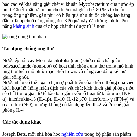
báo cáo về khả năng giết chết vi khuẩn Mycobacterium của nước ép
noni. Chiết xuất trái nhàu cho hiệu quả giết chết 89 % vi khuẩn
trong ống nghiệm, gần như có hiệu quả như thuốc chống lao hàng
đầu, rifampcin ở cùng nồng độ. Kết quả này đã chứng minh tiềm
năng
kháng sinh
của các hợp chất thu được từ lá noni.
Tác dụng chống ung thư
Nước ép trái cây Morinda citrifolia (noni) chứa một chất giàu
polysaccharide (noni-ppt) có hoạt tính chống ung thư trong mô hình
ung thư biểu mô phúc mạc phổi Lewis và nâng cao đáng kể thời
gian sống sót.
Nước nhàu có thể ngăn chặn sự phát triển của khối u thông qua việc
kích hoạt hệ thống miễn dịch của vật chủ; kích thích giải phóng một
số chất trung gian từ tế bào bao gồm yếu tố hoại tử khối u-α (TNF-
α), interleukin-1β (IL-1β), IL-10, IL-12 p70, interferon- γ (IFN-γ) và
oxit nitric (NO), nhưng không có tác dụng lên IL-2 và ức chế giải
phóng IL-4.
Các tác dụng khác
Joseph Betz, một nhà hóa học
nghiên cứu
trong bộ phận sản phẩm