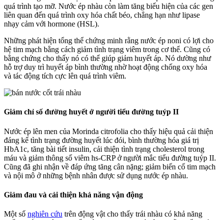
quá trình tạo mỡ. Nước ép nhàu còn làm tăng biểu hiện của các gen
liên quan đến quá trình oxy hóa chất béo, chẳng hạn như lipase
nhạy cảm với hormone (HSL).
Những phát hiện tổng thể chứng minh rằng nước ép noni có lợi cho
hệ tim mạch bằng cách giảm tình trạng viêm trong cơ thể. Cũng có
bằng chứng cho thấy nó có thể giúp giảm huyết áp. Nó dường như
hỗ trợ duy trì huyết áp bình thường nhờ hoạt động chống oxy hóa
và tác động tích cực lên quá trình viêm.
Giảm chỉ số đường huyết ở người tiểu đường tuýp II
Nước ép lên men của Morinda citrofolia cho thấy hiệu quả cải thiện
đáng kể tình trạng đường huyết lúc đói, bình thường hóa giá trị
HbA1c, tăng bài tiết insulin, cải thiện tình trạng cholesterol trong
máu và giảm thông số viêm hs-CRP ở người mắc tiểu đường tuýp II.
Cũng đã ghi nhận về đáp ứng tăng cân nặng; giảm biến cố tim mạch
và nội mô ở những bệnh nhân được sử dụng nước ép nhàu.
Giảm đau và cải thiện khả năng vận động
Một số
nghiên cứu
trên động vật cho thấy trái nhàu có khả năng