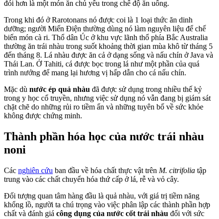
đói hơn là một món ăn chủ yếu trong chế độ ăn uống.
Trong khi đó ở Rarotonans nó được coi là 1 loại thức ăn dinh
dưỡng; người Miến Điện thường dùng nó làm nguyên liệu để chế
biến món cà ri. Thổ dân Úc ở khu vực lãnh thổ phía Bắc Australia
thường ăn trái nhàu trong suốt khoảng thời gian mùa khô từ tháng 5
đến tháng 8. Lá nhàu được ăn cả ở dạng sống và nấu chín ở Java và
Thái Lan. Ở Tahiti, cá được bọc trong lá như một phần của quá
trình nướng để mang lại hương vị hấp dẫn cho cá nấu chín.
Mặc dù
nước ép quả nhàu
đã được sử dụng trong nhiều thế kỷ
trong y học cổ truyền, nhưng việc sử dụng nó vẫn đang bị giám sát
chặt chẽ do những rủi ro tiềm ẩn và những tuyên bố về sức khỏe
không được chứng minh.
Thành phần hóa học của nước trái nhàu
noni
Các
nghiên cứu
ban đầu về hóa chất thực vật trên
M. citrifolia
tập
trung vào các chất chuyển hóa thứ cấp ở lá, rễ và vỏ cây.
Đối tượng quan tâm hàng đầu là quả nhàu, với giá trị tiềm năng
khổng lồ, người ta chú trọng vào việc phân lập các thành phần hợp
chất và đánh giá
công dụng của nước cốt trái nhàu
đối với sức