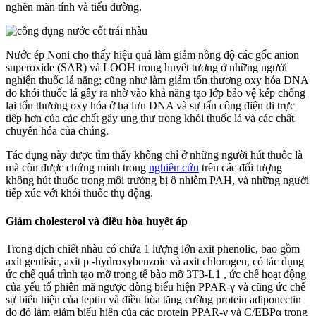
nghẽn mãn tính và tiểu đường.
Nước ép Noni cho thấy hiệu quả làm giảm nồng độ các gốc anion
superoxide (SAR) và LOOH trong huyết tương ở những người
nghiện thuốc lá nặng; cũng như làm giảm tổn thương oxy hóa DNA
do khói thuốc lá gây ra nhờ vào khả năng tạo lớp bảo vệ kép chống
lại tổn thương oxy hóa ở hạ lưu DNA và sự tấn công điện di trực
tiếp hơn của các chất gây ung thư trong khói thuốc lá và các chất
chuyển hóa của chúng.
Tác dụng này được tìm thấy không chỉ ở những người hút thuốc là
mà còn được chứng minh trong
nghiên cứu
trên các đối tượng
không hút thuốc trong môi trường bị ô nhiễm PAH, và những người
tiếp xúc với khói thuốc thụ động.
Giảm cholesterol và điều hòa huyết áp
Trong dịch chiết nhàu có chứa 1 lượng lớn axit phenolic, bao gồm
axit gentisic, axit p -hydroxybenzoic và axit chlorogen, có tác dụng
ức chế quá trình tạo mỡ trong tế bào mỡ 3T3-L1 , ức chế hoạt động
của yếu tố phiên mã ngược dòng biểu hiện PPAR-γ và cũng ức chế
sự biểu hiện của leptin và điều hòa tăng cường protein adiponectin
do đó làm giảm biểu hiện của các protein PPAR-γ và C/EBPα trong