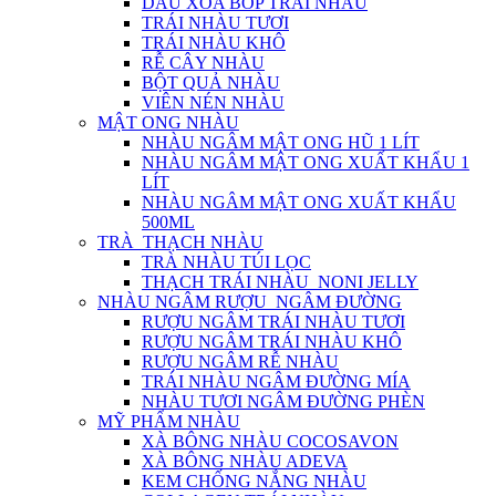
DẦU XOA BÓP TRÁI NHÀU
TRÁI NHÀU TƯƠI
TRÁI NHÀU KHÔ
RỄ CÂY NHÀU
BỘT QUẢ NHÀU
VIÊN NÉN NHÀU
MẬT ONG NHÀU
NHÀU NGÂM MẬT ONG HŨ 1 LÍT
NHÀU NGÂM MẬT ONG XUẤT KHẨU 1
LÍT
NHÀU NGÂM MẬT ONG XUẤT KHẨU
500ML
TRÀ_THẠCH NHÀU
TRÀ NHÀU TÚI LỌC
THẠCH TRÁI NHÀU_NONI JELLY
NHÀU NGÂM RƯỢU_NGÂM ĐƯỜNG
RƯỢU NGÂM TRÁI NHÀU TƯƠI
RƯỢU NGÂM TRÁI NHÀU KHÔ
RƯỢU NGÂM RỄ NHÀU
TRÁI NHÀU NGÂM ĐƯỜNG MÍA
NHÀU TƯƠI NGÂM ĐƯỜNG PHÈN
MỸ PHẨM NHÀU
XÀ BÔNG NHÀU COCOSAVON
XÀ BÔNG NHÀU ADEVA
KEM CHỐNG NẮNG NHÀU