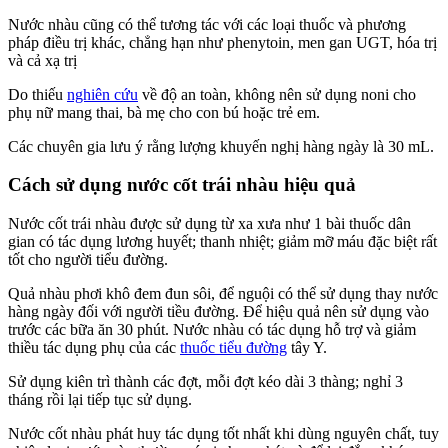
Nước nhàu cũng có thể tương tác với các loại thuốc và phương
pháp điều trị khác, chẳng hạn như phenytoin, men gan UGT, hóa trị
và cả xạ trị
Do thiếu
nghiên cứu
về độ an toàn, không nên sử dụng noni cho
phụ nữ mang thai, bà mẹ cho con bú hoặc trẻ em.
Các chuyên gia lưu ý rằng lượng khuyến nghị hàng ngày là 30 mL.
Cách sử dụng nước cốt trái nhàu hiệu quả
Nước cốt trái nhàu được sử dụng từ xa xưa như 1 bài thuốc dân
gian có tác dụng lương huyết; thanh nhiệt; giảm mỡ máu đặc biệt rất
tốt cho người tiểu đường.
Quả nhàu phơi khô đem đun sôi, để nguội có thể sử dụng thay nước
hàng ngày đối với người tiều đường. Để hiệu quả nên sử dụng vào
trước các bữa ăn 30 phút. Nước nhàu có tác dụng hỗ trợ và giảm
thiều tác dụng phụ của các
thuốc tiểu đường
tây Y.
Sử dụng kiên trì thành các đợt, mỗi đợt kéo dài 3 thàng; nghỉ 3
tháng rồi lại tiếp tục sử dụng.
Nước cốt nhàu phát huy tác dụng tốt nhất khi dùng nguyên chất, tuy