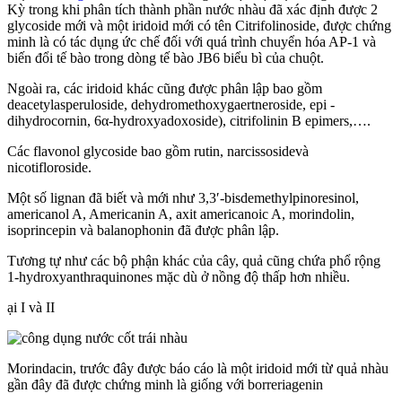
Kỳ trong khi phân tích thành phần nước nhàu đã xác định được 2
glycoside mới và một iridoid mới có tên Citrifolinoside, được chứng
minh là có tác dụng ức chế đối với quá trình chuyển hóa AP-1 và
biến đổi tế bào trong dòng tế bào JB6 biểu bì của chuột.
Ngoài ra, các iridoid khác cũng được phân lập bao gồm
deacetylasperuloside, dehydromethoxygaertneroside, epi -
dihydrocornin, 6α-hydroxyadoxoside), citrifolinin B epimers,….
Các flavonol glycoside bao gồm rutin, narcissosidevà
nicotifloroside.
Một số lignan đã biết và mới như 3,3′-bisdemethylpinoresinol,
americanol A, Americanin A, axit americanoic A, morindolin,
isoprincepin và balanophonin đã được phân lập.
Tương tự như các bộ phận khác của cây, quả cũng chứa phổ rộng
1-hydroxyanthraquinones mặc dù ở nồng độ thấp hơn nhiều.
ại I và II
Morindacin, trước đây được báo cáo là một iridoid mới từ quả nhàu
gần đây đã được chứng minh là giống với borreriagenin