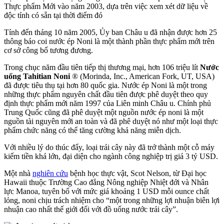
Thực phẩm Mới vào năm 2003, dựa trên việc xem xét dữ liệu về
độc tính có sẵn tại thời điểm đó
Tính đến tháng 10 năm 2005, Ủy ban Châu u đã nhận được hơn 25
thông báo coi nước ép Noni là một thành phần thực phẩm mới trên
cơ sở công bố tương đương.
Trong chục năm đầu tiên tiếp thị thương mại, hơn 106 triệu lít
Nước
uống Tahitian Noni
® (Morinda, Inc., American Fork, UT, USA)
đã được tiêu thụ tại hơn 80 quốc gia. Nước ép Noni là một trong
những thực phẩm nguyên chất đầu tiên được phê duyệt theo quy
định thực phẩm mới năm 1997 của Liên minh Châu u. Chính phủ
Trung Quốc cũng đã phê duyệt một nguồn nước ép noni là một
nguồn tài nguyên mới an toàn và đã phê duyệt nó như một loại thực
phẩm chức năng có thể tăng cường khả năng miễn dịch.
Với nhiều lý do thúc đẩy, loại trái cây này đã trở thành một cỗ máy
kiếm tiền khá lớn, đại diện cho ngành công nghiệp trị giá 3 tỷ USD.
Một nhà
nghiên cứu
bệnh học thực vật, Scot Nelson, từ Đại học
Hawaii thuộc Trường Cao đẳng Nông nghiệp Nhiệt đới và Nhân
lực Manoa, tuyên bố với mức giá khoảng 1 USD mỗi ounce chất
lỏng, noni chịu trách nhiệm cho “một trong những lợi nhuận biên lợi
nhuận cao nhất thế giới đối với đồ uống nước trái cây”.