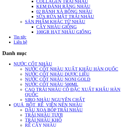
COLLAGEN TRÁI NHÀU
KEM ĐÁNH RĂNG NHÀU
02 BÁNH XÀ BÔNG NHÀU
SỮA RỬA MẶT TRÁI NHÀU
SẢN PHẨM KHÁC TỪ NHÀU
CÂY NHÀU GIỐNG
100GR HẠT NHÀU GIỐNG
Tin tức
Liên hệ
Danh mục
NƯỚC CỐT NHÀU
NƯỚC CỐT NHÀU XUẤT KHẨU HÀN QUỐC
NƯỚC CỐT NHÀU DƯỢC LIỆU
NƯỚC CỐT NHÀU NONI GOLD
NƯỚC CỐT NHÀU 500ML
CAO TRÁI NHÀU CÔ ĐẶC XUẤT KHẨU HÀN
QUỐC
SIRO NHÀU NGUYÊN CHẤT
QUẢ_BỘT_RỄ_VIÊN NÉN NHÀU
DẦU XOA BÓP TRÁI NHÀU
TRÁI NHÀU TƯƠI
TRÁI NHÀU KHÔ
RỄ CÂY NHÀU