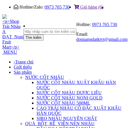
Hotline/Zalo:
0973 765 730
Giỏ hàng (0)
Hotline:
0973 765 730
Email:
Tìm kiếm
doquangdatktvt@gmail.com
MENU
›
Trang chủ
Giới thiệu
Sản phẩm
NƯỚC CỐT NHÀU
NƯỚC CỐT NHÀU XUẤT KHẨU HÀN
QUỐC
NƯỚC CỐT NHÀU DƯỢC LIỆU
NƯỚC CỐT NHÀU NONI GOLD
NƯỚC CỐT NHÀU 500ML
CAO TRÁI NHÀU CÔ ĐẶC XUẤT KHẨU
HÀN QUỐC
SIRO NHÀU NGUYÊN CHẤT
QUẢ_BỘT_RỄ_VIÊN NÉN NHÀU