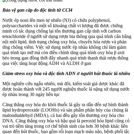
Bảo vệ gan cấp do độc tính từ CCl4
Nước ép noni lên men tự nhiên (NJ) có chứa polyphenol,
polysaccharides và một số khoáng chất vi lượng đã được chứng
minh có tác dụng chống lại tổn thương gan cấp tính với carbon
tetrachloride ở người sử dụng rượu bia thông qua quá trình cân bằng
nội môi lipid, tình trạng chống oxy hóa, chuyển hóa rượu và phản
ứng chống viêm. Việc sử dụng nước ép nhàu không chỉ làm giảm
quá trình tạo mỡ mà còn điều chỉnh tăng quá trình oxy hóa β axit
béo trong gan đồng thời đẩy nhanh quá trình thanh thải rượu thông
qua việc tăng hoạt động ADH và ALDH ở gan
Giảm stress oxy hóa và độc tính ADN ở người hút thuốc lá nhiều
Một nghiên cứu ngẫu nhiên, mù đôi, kiểm soát giả dược khác đã
được hoàn thành với 245 người nghiện thuốc lá nặng sử dụng nước
ép nhàu trong 30 ngày liên tục
Căng thẳng oxy hóa do khói thuốc lá gây ra dẫn đến sự hình thành
lipid hydroperoxide (LOOHs) và sản phẩm phân hủy của chúng là
malondialdehyd (MDA), cả hai đều gây tổn thương oxy hóa cho
DNA. Căng thẳng oxy hóa và hậu quả là peroxid hóa lipid cũng có
vai trò tiềm tàng trong cơ chế bệnh sinh của hơn 30 bệnh khác liên
quan đến hút thuốc, bao gồm rối loạn mạch máu não, bệnh phổi tắc