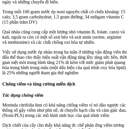
ngày và những chuyến đi biển.
Trong mỗi 100 gram nước ép noni nguyên chất có chứa khoảng: 15
calo; 3,5 gram carbohydrat; 1,5 gram đường; 34 miligam vitamin C
(15 phần trăm DV)
Quả nhàu cũng cung cấp một lượng nhỏ vitamin B, folate, canxi và
kali, ngoài ra còn có một số axit béo và axit amin (serine, arginine
và methionine) và các chất chống oxi hóa tự nhiên.
Việc sử dụng nước ép nhàu trong ba tuần ở những vận động viên thi
đấu thể thao cho thấy hiệu suất vận động tăng lên; tăng sức bền, thời
gian mệt mỏi trung bình tăng 21% đi kèm với mức giảm phát quang
hóa trung bình trong máu (một dấu hiệu của quá trình oxy hóa lipid)
là 25% những người tham gia thử nghiệm
Chống viêm và tăng cường miễn dịch
Tác dụng chống viêm
Morinda citrifolia linn có khả năng chống viêm vì nó đảo ngược các
thông số gây viêm như phù nề, di chuyển bạch cầu và cảm giác đau.
(Noni-PLS) trong các mô hình sinh học của quá trình viêm
Dịch chiết của cây cho thấy khả năng ức chế phản ứng viêm tương