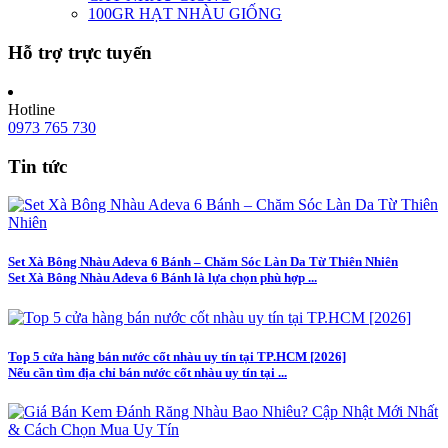
100GR HẠT NHÀU GIỐNG
Hỗ trợ trực tuyến
Hotline
0973 765 730
Tin tức
Set Xà Bông Nhàu Adeva 6 Bánh – Chăm Sóc Làn Da Từ Thiên Nhiên
Set Xà Bông Nhàu Adeva 6 Bánh là lựa chọn phù hợp ...
Top 5 cửa hàng bán nước cốt nhàu uy tín tại TP.HCM [2026]
Nếu cần tìm địa chỉ bán nước cốt nhàu uy tín tại ...