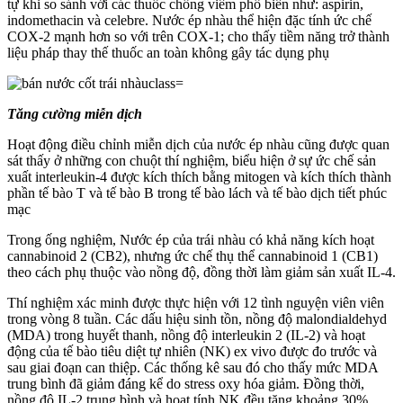
tự khi so sánh với các thuốc chống viêm phổ biến như: aspirin,
indomethacin và celebre. Nước ép nhàu thể hiện đặc tính ức chế
COX-2 mạnh hơn so với trên COX-1; cho thấy tiềm năng trở thành
liệu pháp thay thế thuốc an toàn không gây tác dụng phụ
Tăng cường miễn dịch
Hoạt động điều chỉnh miễn dịch của nước ép nhàu cũng được quan
sát thấy ở những con chuột thí nghiệm, biểu hiện ở sự ức chế sản
xuất interleukin-4 được kích thích bằng mitogen và kích thích thành
phần tế bào T và tế bào B trong tế bào lách và tế bào dịch tiết phúc
mạc
Trong ống nghiệm, Nước ép của trái nhàu có khả năng kích hoạt
cannabinoid 2 (CB2), nhưng ức chế thụ thể cannabinoid 1 (CB1)
theo cách phụ thuộc vào nồng độ, đồng thời làm giảm sản xuất IL-4.
Thí nghiệm xác minh được thực hiện với 12 tình nguyện viên viên
trong vòng 8 tuần. Các dấu hiệu sinh tồn, nồng độ malondialdehyd
(MDA) trong huyết thanh, nồng độ interleukin 2 (IL-2) và hoạt
động của tế bào tiêu diệt tự nhiên (NK) ex vivo được đo trước và
sau giai đoạn can thiệp. Các thống kê sau đó cho thấy mức MDA
trung bình đã giảm đáng kể do stress oxy hóa giảm. Đồng thời,
nồng độ IL-2 trung bình và hoạt tính NK đều tăng khoảng 30%.