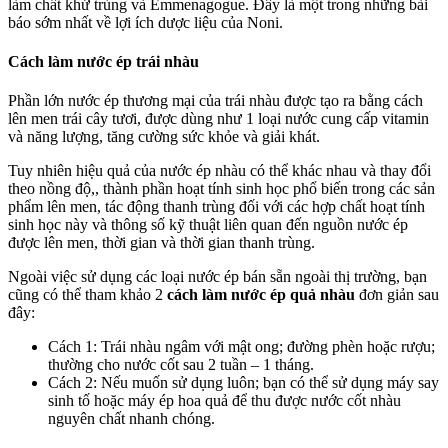
làm chất khử trùng và Emmenagogue. Đây là một trong những bài
báo sớm nhất về lợi ích dược liệu của Noni.
Cách làm nước ép trái nhàu
Phần lớn nước ép thương mại của trái nhàu được tạo ra bằng cách
lên men trái cây tươi, được dùng như 1 loại nước cung cấp vitamin
và năng lượng, tăng cường sức khỏe và giải khát.
Tuy nhiên hiệu quả của nước ép nhàu có thể khác nhau và thay đổi
theo nồng độ,, thành phần hoạt tính sinh học phổ biến trong các sản
phẩm lên men, tác động thanh trùng đối với các hợp chất hoạt tính
sinh học này và thông số kỹ thuật liên quan đến nguồn nước ép
được lên men, thời gian và thời gian thanh trùng.
Ngoài việc sử dụng các loại nước ép bán sẵn ngoài thị trường, bạn
cũng có thể tham khảo 2
cách làm nước ép quả nhàu
đơn giản sau
đây:
Cách 1: Trái nhàu ngâm với mật ong; đường phèn hoặc rượu;
thường cho nước cốt sau 2 tuần – 1 tháng.
Cách 2: Nếu muốn sử dụng luôn; bạn có thể sử dụng máy say
sinh tố hoặc máy ép hoa quả để thu được nước cốt nhàu
nguyên chất nhanh chóng.