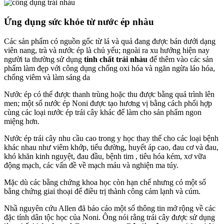
Ứng dụng sức khỏe từ nước ép nhàu
Các sản phẩm có nguồn gốc từ lá và quả đang được bán dưới dạng
viên nang, trà và nước ép là chủ yếu; ngoài ra xu hướng hiện nay
người ta thường sử dụng
tinh chất trái nhàu
để thêm vào các sản
phẩm làm đẹp với công dụng chống oxi hóa và ngăn ngừa láo hóa,
chống viêm và làm sáng da
Nước ép có thể được thanh trùng hoặc thu được bằng quá trình lên
men; một số nước ép Noni được tạo hương vị bằng cách phối hợp
cùng các loại nước ép trái cây khác để làm cho sản phẩm ngon
miệng hơn.
Nước ép trái cây nhu cầu cao trong y học thay thế cho các loại bệnh
khác nhau như viêm khớp, tiểu đường, huyết áp cao, đau cơ và đau,
khó khăn kinh nguyệt, đau đầu, bệnh tim , tiêu hóa kém, xơ vữa
động mạch, các vấn đề về mạch máu và nghiện ma túy.
Mặc dù các bằng chứng khoa học còn hạn chế nhưng có một số
bằng chứng giai thoại để điều trị thành công cảm lạnh và cúm.
Nhầ nguyên cứu Allen đã báo cáo một số thông tin mở rộng về các
đặc tính dân tộc học của Noni. Ông nói rằng trái cây được sử dụng