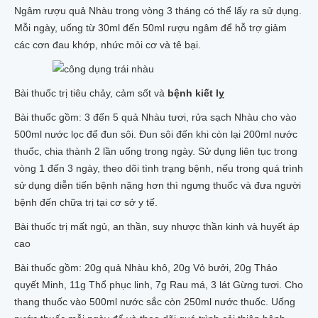
Ngâm rượu quả Nhàu trong vòng 3 tháng có thể lấy ra sử dụng.
Mỗi ngày, uống từ 30ml đến 50ml rượu ngâm để hỗ trợ giảm
các cơn đau khớp, nhức mỏi cơ và tê bại.
Bài thuốc trị tiêu chảy, cảm sốt và
bệnh kiết lỵ
Bài thuốc gồm: 3 đến 5 quả Nhàu tươi, rửa sạch Nhàu cho vào
500ml nước lọc để đun sôi. Đun sôi đến khi còn lại 200ml nước
thuốc, chia thành 2 lần uống trong ngày. Sử dụng liên tục trong
vòng 1 đến 3 ngày, theo dõi tình trạng bệnh, nếu trong quá trình
sử dụng diễn tiến bệnh nặng hơn thì ngưng thuốc và đưa người
bệnh đến chữa trị tại cơ sở y tế.
Bài thuốc trị mất ngủ, an thần, suy nhược thần kinh và huyết áp
cao
Bài thuốc gồm: 20g quả Nhàu khô, 20g Vỏ bưởi, 20g Thảo
quyết Minh, 11g Thổ phục linh, 7g Rau má, 3 lát Gừng tươi. Cho
thang thuốc vào 500ml nước sắc còn 250ml nước thuốc. Uống