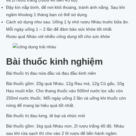
và 2l rượu trắng (rượu 40 đến 45 độ).
Đậy kín nắp bình, để nơi khô thoáng, tránh ánh nắng. Sau khi
ngâm khoảng 1 tháng bạn có thể sử dụng.
Cách sử dụng như sau: Uống 1 ly nhỏ rượu Nhàu trước bữa ăn.
Mỗi ngày uống 1 – 2 lần để đảm bảo sức khỏe tốt nhất.
Rượu quả Nhàu với nhiều công dụng tốt cho sức khỏe
Bài thuốc kinh nghiệm
Bài thuốc trị
đau nửa đầu
và đau đầu kinh niên
Bài thuốc gồm: 20g quả Nhàu, 12g Rau má, 12g Củ gấu, 10g
Hau muôi trần. Cho thang thuốc vào 500ml nước lọc sắc còn
250ml nước thuốc. Mỗi ngày uống 2 lần và uống khi thuốc còn
nóng để mang lại hiệu quả tốt nhất.
Bài thuốc trị đau lưng, tê bại và nhức mỏi
Bài thuốc gồm: 1kg quả Nhàu non, 2l rượu trắng 40 độ. Nhàu
sau khi rửa sạch thì cho vào 2 lít rượu để tiến hành ngâm.