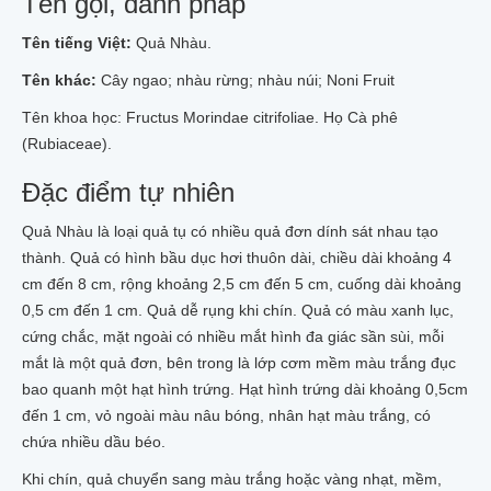
Tên gọi, danh pháp
Tên tiếng Việt:
Quả Nhàu.
Tên khác:
Cây ngao; nhàu rừng; nhàu núi; Noni Fruit
Tên khoa học: Fructus Morindae citrifoliae. Họ Cà phê
(Rubiaceae).
Đặc điểm tự nhiên
Quả Nhàu là loại quả tụ có nhiều quả đơn dính sát nhau tạo
thành. Quả có hình bầu dục hơi thuôn dài, chiều dài khoảng 4
cm đến 8 cm, rộng khoảng 2,5 cm đến 5 cm, cuống dài khoảng
0,5 cm đến 1 cm. Quả dễ rụng khi chín. Quả có màu xanh lục,
cứng chắc, mặt ngoài có nhiều mắt hình đa giác sần sùi, mỗi
mắt là một quả đơn, bên trong là lớp cơm mềm màu trắng đục
bao quanh một hạt hình trứng. Hạt hình trứng dài khoảng 0,5cm
đến 1 cm, vỏ ngoài màu nâu bóng, nhân hạt màu trắng, có
chứa nhiều dầu béo.
Khi chín, quả chuyển sang màu trắng hoặc vàng nhạt, mềm,