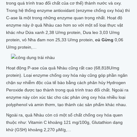
trong quá trình trao đổi chất của cơ thể) thành nước và oxy.
Trong hệ thống enzyme antioxidant (enzyme chống oxy hóa) thì
C-ase là một trong những enzyme quan trọng nhất. Hoạt độ
enzyme này ở quả Nhàu cao hơn so với một số loại thực vật
khác như Dứa xanh 2,38 U/mg protein, Dưa leo 3,03 U/mg
protein, vỏ Nha đam non 25,33 U/mg protein,
củ Gừng
0,06
U/mg protein,…
Hoạt động P-ase của quả Nhàu cũng rất cao (68,818U/mg
protein). Loại enzyme chống oxy hóa này cũng góp phần ngăn
chặn sự nhiễm độc của tế bào bằng cách phân hủy Hydrogen
Peroxide được tạo thành trong quá trình trao đổi chất. Ngoài ra
enzyme này còn xúc tác cho các phản ứng oxy hóa nhiều loại
polyphenol và amin thơm, tạo thành các sản phẩm khác nhau.
Ngoài ra, quả Nhàu còn có một số chất chống oxy hóa quen
thuộc như: Vitamin C khoảng 121 mg/100g, Glutathion dạng
khử (GSH) khoảng 2,270 µM/g,…