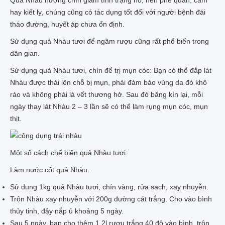
Quả Nhàu nướng chín giảm tình trạng ho, hen phế quản, cảm
hay kiết lỵ, chúng cũng có tác dụng tốt đối với người bệnh đái
tháo đường, huyết áp chưa ổn định.
Sử dụng quả Nhàu tươi để ngâm rượu cũng rất phổ biến trong
dân gian.
Sử dụng quả Nhàu tươi, chín để trị mụn cóc: Bạn có thể đắp lát
Nhàu được thái lên chỗ bị mụn, phải đảm bảo vùng da đó khô
ráo và không phải là vết thương hở. Sau đó băng kín lại, mỗi
ngày thay lát Nhàu 2 – 3 lần sẽ có thể làm rụng mụn cóc, mụn
thịt.
Một số cách chế biến quả Nhàu tươi:
Làm nước cốt quả Nhàu:
Sử dụng 1kg quả Nhàu tươi, chín vàng, rửa sạch, xay nhuyễn.
Trộn Nhàu xay nhuyễn với 200g đường cát trắng. Cho vào bình
thủy tinh, đậy nắp ủ khoảng 5 ngày.
Sau 5 ngày, bạn cho thêm 1,2l rượu trắng 40 độ vào bình, trộn