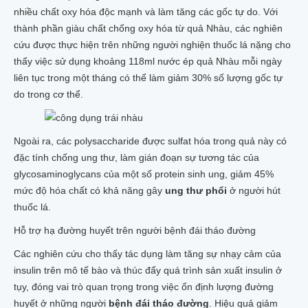
nhiều chất oxy hóa độc mạnh và làm tăng các gốc tự do. Với
thành phần giàu chất chống oxy hóa từ quả Nhàu, các nghiên
cứu được thực hiện trên những người nghiện thuốc lá nặng cho
thấy việc sử dụng khoảng 118ml nước ép quả Nhàu mỗi ngày
liên tục trong một tháng có thể làm giảm 30% số lượng gốc tự
do trong cơ thể.
Ngoài ra, các polysaccharide được sulfat hóa trong quả này có
đặc tính chống ung thư, làm gián đoạn sự tương tác của
glycosaminoglycans của một số protein sinh ung, giảm 45%
mức độ hóa chất có khả năng gây
ung thư phổi
ở người hút
thuốc lá.
Hỗ trợ hạ đường huyết trên người bệnh đái tháo đường
Các nghiên cứu cho thấy tác dụng làm tăng sự nhạy cảm của
insulin trên mô tế bào và thúc đẩy quá trình sản xuất insulin ở
tụy, đóng vai trò quan trọng trong việc ổn định lượng đường
huyết ở những người
bệnh đái tháo đường
. Hiệu quả giảm