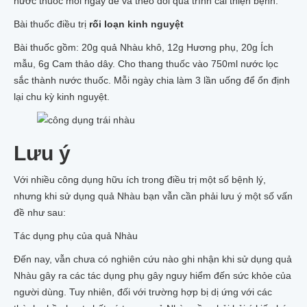
nước thuốc mỗi ngày để và theo dõi quá trình cải thiện bệnh.
Bài thuốc điều trị
rối loạn kinh nguyệt
Bài thuốc gồm: 20g quả Nhàu khô, 12g Hương phụ, 20g Ích
mẫu, 6g Cam thảo dây. Cho thang thuốc vào 750ml nước lọc
sắc thành nước thuốc. Mỗi ngày chia làm 3 lần uống để ổn định
lại chu kỳ kinh nguyệt.
Lưu ý
Với nhiều công dụng hữu ích trong điều trị một số bệnh lý,
nhưng khi sử dụng quả Nhàu bạn vẫn cần phải lưu ý một số vấn
đề như sau:
Tác dụng phụ của quả Nhàu
Đến nay, vẫn chưa có nghiên cứu nào ghi nhận khi sử dụng quả
Nhàu gây ra các tác dụng phụ gây nguy hiểm đến sức khỏe của
người dùng. Tuy nhiên, đối với trường hợp bị dị ứng với các