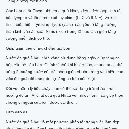
Tăng cường miễn dịch
Các hoạt chất Flavonoid trong quả Nhày kích thích tăng sinh tế
bào lympho và tăng sản xuất cytokine (IL-2 và IFN-γ), và kích
thích biểu hiện Tyrosine Hydroxylase, các yếu tố tăng trưởng
thần kinh và sản xuất Nitric oxide trong tế bào lách giúp tăng
cường miễn dịch cơ thể.
Giúp giảm tiêu chảy, chống táo bón
Nước ép quả Nhàu chín vàng sử dụng hằng ngày giúp tăng co
bóp của hệ tiêu hóa. Chính vì thế khi bị táo bón, chúng ta có thể
uống 2 muỗng nước cốt trái nhàu giúp nhuận tràng và khiến cho
việc đi ngoài dễ dàng do sự tăng co bóp của ruột.
Đối với bệnh lý tiêu chảy, bạn có thể sử dụng trái nhàu tươi
nướng để ăn. Vị chát của quả Nhàu với nhiều Tanin sẽ giúp triệu
chứng đi ngoài của bạn được cải thiện.
Làm đẹp da
Nước ép quả Nhàu là một phương pháp tốt trong việc làm đẹp
và chăm sóc da. Các hoạt chất dinh dưỡng trong loại quả này