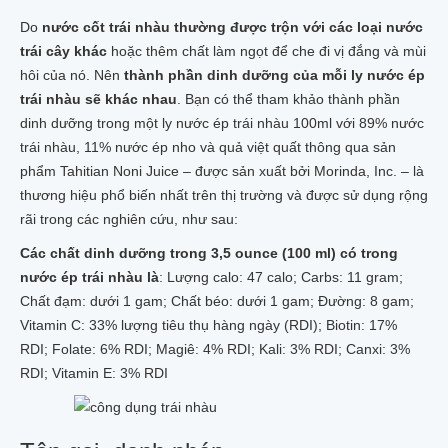
Do
nước cốt trái nhàu thường được trộn với các loại nước
trái cây khác
hoặc thêm chất làm ngọt để che đi vị đắng và mùi
hôi của nó. Nên
thành phần dinh dưỡng của mỗi ly nước ép
trái nhàu sẽ khác nhau
. Bạn có thể tham khảo thành phần
dinh dưỡng trong một ly nước ép trái nhàu 100ml với 89% nước
trái nhàu, 11% nước ép nho và quả việt quất thông qua sản
phẩm Tahitian Noni Juice – được sản xuất bởi Morinda, Inc. – là
thương hiệu phổ biến nhất trên thị trường và được sử dụng rộng
rãi trong các nghiên cứu, như sau:
Các chất dinh dưỡng trong 3,5 ounce (100 ml) có trong
nước ép trái nhàu là
: Lượng calo: 47 calo; Carbs: 11 gram;
Chất đạm: dưới 1 gam; Chất béo: dưới 1 gam; Đường: 8 gam;
Vitamin C: 33% lượng tiêu thụ hàng ngày (RDI); Biotin: 17%
RDI; Folate: 6% RDI; Magiê: 4% RDI; Kali: 3% RDI; Canxi: 3%
RDI; Vitamin E: 3% RDI