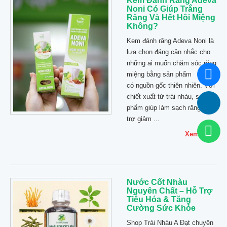
Kem Đánh Răng Adeva
Noni Có Giúp Trắng
Răng Và Hết Hôi Miệng
Không?
Kem đánh răng Adeva Noni là
lựa chọn đáng cân nhắc cho
những ai muốn chăm sóc răng
miệng bằng sản phẩm
có nguồn gốc thiên nhiên. Với
chiết xuất từ trái nhàu, sản
phẩm giúp làm sạch răng, hỗ
trợ giảm ...
Xem thêm
Nước Cốt Nhàu
Nguyên Chất – Hỗ Trợ
Tiêu Hóa & Tăng
Cường Sức Khỏe
Shop Trái Nhàu A Đạt chuyên