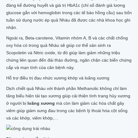
đáng kể đường huyết và giá trị HbA1c (chỉ số đánh giá lượng
glucose gắn với hemoglobin trong các tế bào hồng cầu) sau bốn
tuần sử dụng nước ép quả Nhàu đã được các nhà khoa học ghi
nhận.
Ngoài ra, Beta-carotene, Vitamin nhóm A, B và các chất chống
oxy hóa có trong quả Nhàu sẽ giúp cơ thể sản sinh ra
Scopoletin và Nitric oxide, từ đó giúp làm giảm những triệu
chứng liên quan đến đái tháo đường, ngăn chặn các biến chứng
cấp và mạn tính của căn bệnh này.
Hỗ trợ điều trị đau nhức xương khớp và loãng xương
Dịch chiết quả Nhàu với thành phần Methanolic không chỉ làm
tăng biểu hiện tái tạo xương giúp cải thiện tình trạng hủy xương
ở người bị
loãng xương
mà còn làm giảm các hóa chất gây
viêm giúp giảm sưng đau trong các bệnh lý thoái hóa cột sống
và các khớp, viêm khớp,…