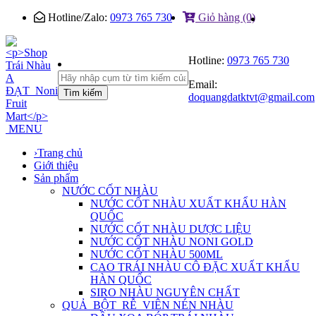
Hotline/Zalo:
0973 765 730
Giỏ hàng (0)
Hotline:
0973 765 730
Email:
Tìm kiếm
doquangdatktvt@gmail.com
MENU
›
Trang chủ
Giới thiệu
Sản phẩm
NƯỚC CỐT NHÀU
NƯỚC CỐT NHÀU XUẤT KHẨU HÀN
QUỐC
NƯỚC CỐT NHÀU DƯỢC LIỆU
NƯỚC CỐT NHÀU NONI GOLD
NƯỚC CỐT NHÀU 500ML
CAO TRÁI NHÀU CÔ ĐẶC XUẤT KHẨU
HÀN QUỐC
SIRO NHÀU NGUYÊN CHẤT
QUẢ_BỘT_RỄ_VIÊN NÉN NHÀU