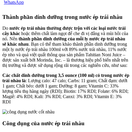
Thành phần dinh dưỡng trong nước ép trái nhàu
Do
nước ép trái nhàu thường được trộn với các loại nước trái
cây khác
hoặc thêm chất làm ngọt để che đi vị đắng và mùi hôi của
nó. Nên
thành phần dinh dưỡng của mỗi ly nước ép trái nhàu
sẽ khác nhau
. Bạn có thể tham khảo thành phần dinh dưỡng trong
một ly nước ép trái nhàu 100ml với 89% nước trái nhàu, 11% nước
ép nho và quả việt quất thông qua sản phẩm Tahitian Noni Juice –
được sản xuất bởi Morinda, Inc. – là thương hiệu phổ biến nhất trên
thị trường và được sử dụng rộng rãi trong các nghiên cứu, như sau:
Các chất dinh dưỡng trong 3,5 ounce (100 ml) có trong nước ép
trái nhàu là
: Lượng calo: 47 calo; Carbs: 11 gram; Chất đạm: dưới
1 gam; Chất béo: dưới 1 gam; Đường: 8 gam; Vitamin C: 33%
lượng tiêu thụ hàng ngày (RDI); Biotin: 17% RDI; Folate: 6% RDI;
Magiê: 4% RDI; Kali: 3% RDI; Canxi: 3% RDI; Vitamin E: 3%
RDI
Công dụng của nước ép trái nhàu