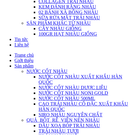
COLLAGEN TRÁI NHÀU
KEM ĐÁNH RĂNG NHÀU
02 BÁNH XÀ BÔNG NHÀU
SỮA RỬA MẶT TRÁI NHÀU
SẢN PHẨM KHÁC TỪ NHÀU
CÂY NHÀU GIỐNG
100GR HẠT NHÀU GIỐNG
Tin tức
Liên hệ
Trang chủ
Giới thiệu
Sản phẩm
NƯỚC CỐT NHÀU
NƯỚC CỐT NHÀU XUẤT KHẨU HÀN
QUỐC
NƯỚC CỐT NHÀU DƯỢC LIỆU
NƯỚC CỐT NHÀU NONI GOLD
NƯỚC CỐT NHÀU 500ML
CAO TRÁI NHÀU CÔ ĐẶC XUẤT KHẨU
HÀN QUỐC
SIRO NHÀU NGUYÊN CHẤT
QUẢ_BỘT_RỄ_VIÊN NÉN NHÀU
DẦU XOA BÓP TRÁI NHÀU
TRÁI NHÀU TƯƠI