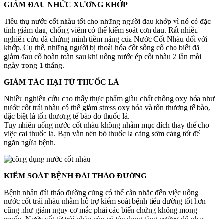
GIẢM ĐAU NHỨC XƯƠNG KHỚP
Tiêu thụ nước cốt nhàu tốt cho những người đau khớp vì nó có đặc
tính giảm đau, chống viêm có thể kiểm soát cơn đau. Rất nhiều
nghiên cứu đã chứng minh tiềm năng của Nước Cốt Nhàu đối với
khớp. Cụ thể, những người bị thoái hóa đốt sống cổ cho biết đã
giảm đau cổ hoàn toàn sau khi uống nước ép cốt nhàu 2 lần mỗi
ngày trong 1 tháng.
GIẢM TÁC HẠI TỪ THUỐC LÁ
Nhiều nghiên cứu cho thấy thực phẩm giàu chất chống oxy hóa như
nước cốt trái nhàu có thể giảm stress oxy hóa và tổn thương tế bào,
đặc biệt là tổn thương tế bào do thuốc lá.
Tuy nhiên uống nước cốt nhàu không nhằm mục đích thay thế cho
việc cai thuốc lá. Bạn vẫn nên bỏ thuốc lá càng sớm càng tốt để
ngăn ngừa bệnh.
KIỂM SOÁT BỆNH ĐÁI THÁO ĐƯỜNG
Bệnh nhân đái tháo đường cũng có thể cân nhắc đến việc uống
nước cốt trái nhàu nhằm hỗ trợ kiểm soát bệnh tiểu đường tốt hơn
cũng như giảm nguy cơ mắc phải các biến chứng không mong
muốn. Nước cốt từ trái nhàu còn có tác dụng tăng cường độ nhạy