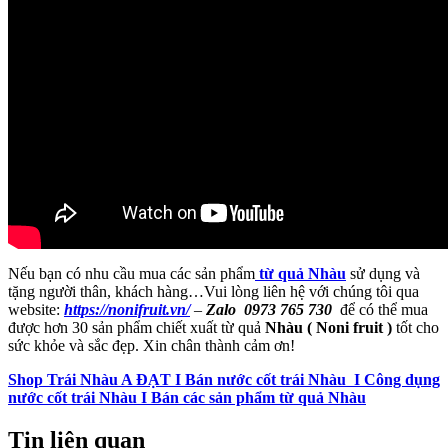
Nếu bạn có nhu cầu mua các sản phẩm
từ quả Nhàu
sử dụng và
tặng người thân, khách hàng…Vui lòng liên hệ với chúng tôi qua
website:
https://nonifruit.vn/
–
Zalo 0973 765 730
để có thể mua
được hơn 30 sản phẩm chiết xuất từ quả
Nhàu ( Noni fruit )
tốt cho
sức khỏe và sắc đẹp. Xin chân thành cảm ơn!
Shop Trái Nhàu A ĐẠT I Bán nước cốt trái Nhàu I Công dụng
nước cốt trái Nhàu I Bán các sản phẩm từ quả Nhàu
Tin liên quan