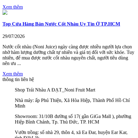
Xem thêm
Top Cửa Hàng Bán Nước Cốt Nhàu Uy Tín Ở TP.HCM
29/07/2026
Nước cốt nhàu (Noni Juice) ngày càng được nhiều người lựa chọn
nhờ hàm lượng dưỡng chất tự nhiên và giá trị đối với sức khỏe. Tuy
nhiên, để mua được nước cốt nhàu nguyên chất, người tiêu dùng
nên ưu ...
Xem thêm
thông tin liên hệ
Shop Trái Nhàu A ĐẠT_Noni Fruit Mart
Nhà máy: ấp Phú Thiện, Xã Hòa Hiệp, Thành Phố Hồ Chí
Minh
Showroom: 31/10B đường số 17( gần GiGa Mall ), phường
Hiệp Bình Chánh, Tp. Thủ Đức, TP. HCM
Vườn trồng: số nhà 29, thôn 4, xã Ea Đar, huyện Ear Kar,
tỉnh ĐăkLăk