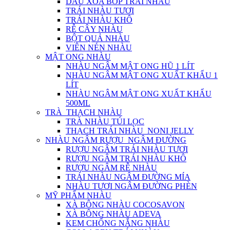
DẦU XOA BÓP TRÁI NHÀU
TRÁI NHÀU TƯƠI
TRÁI NHÀU KHÔ
RỄ CÂY NHÀU
BỘT QUẢ NHÀU
VIÊN NÉN NHÀU
MẬT ONG NHÀU
NHÀU NGÂM MẬT ONG HŨ 1 LÍT
NHÀU NGÂM MẬT ONG XUẤT KHẨU 1
LÍT
NHÀU NGÂM MẬT ONG XUẤT KHẨU
500ML
TRÀ_THẠCH NHÀU
TRÀ NHÀU TÚI LỌC
THẠCH TRÁI NHÀU_NONI JELLY
NHÀU NGÂM RƯỢU_NGÂM ĐƯỜNG
RƯỢU NGÂM TRÁI NHÀU TƯƠI
RƯỢU NGÂM TRÁI NHÀU KHÔ
RƯỢU NGÂM RỄ NHÀU
TRÁI NHÀU NGÂM ĐƯỜNG MÍA
NHÀU TƯƠI NGÂM ĐƯỜNG PHÈN
MỸ PHẨM NHÀU
XÀ BÔNG NHÀU COCOSAVON
XÀ BÔNG NHÀU ADEVA
KEM CHỐNG NẮNG NHÀU