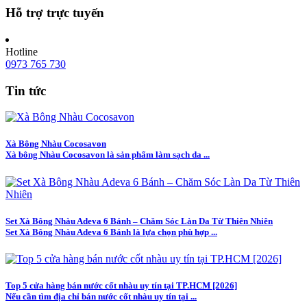
Hỗ trợ trực tuyến
Hotline
0973 765 730
Tin tức
Xà Bông Nhàu Cocosavon
Xà bông Nhàu Cocosavon là sản phẩm làm sạch da ...
Set Xà Bông Nhàu Adeva 6 Bánh – Chăm Sóc Làn Da Từ Thiên Nhiên
Set Xà Bông Nhàu Adeva 6 Bánh là lựa chọn phù hợp ...
Top 5 cửa hàng bán nước cốt nhàu uy tín tại TP.HCM [2026]
Nếu cần tìm địa chỉ bán nước cốt nhàu uy tín tại ...