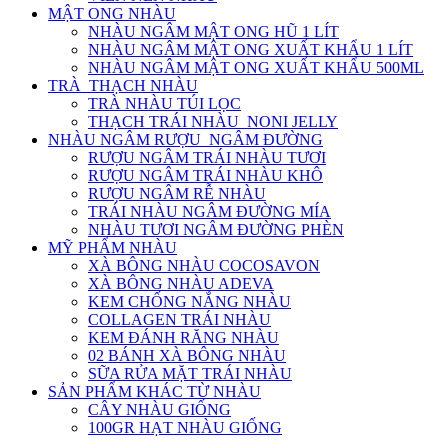
MẬT ONG NHÀU
NHÀU NGÂM MẬT ONG HŨ 1 LÍT
NHÀU NGÂM MẬT ONG XUẤT KHẨU 1 LÍT
NHÀU NGÂM MẬT ONG XUẤT KHẨU 500ML
TRÀ_THẠCH NHÀU
TRÀ NHÀU TÚI LỌC
THẠCH TRÁI NHÀU_NONI JELLY
NHÀU NGÂM RƯỢU_NGÂM ĐƯỜNG
RƯỢU NGÂM TRÁI NHÀU TƯƠI
RƯỢU NGÂM TRÁI NHÀU KHÔ
RƯỢU NGÂM RỄ NHÀU
TRÁI NHÀU NGÂM ĐƯỜNG MÍA
NHÀU TƯƠI NGÂM ĐƯỜNG PHÈN
MỸ PHẨM NHÀU
XÀ BÔNG NHÀU COCOSAVON
XÀ BÔNG NHÀU ADEVA
KEM CHỐNG NẮNG NHÀU
COLLAGEN TRÁI NHÀU
KEM ĐÁNH RĂNG NHÀU
02 BÁNH XÀ BÔNG NHÀU
SỮA RỬA MẶT TRÁI NHÀU
SẢN PHẨM KHÁC TỪ NHÀU
CÂY NHÀU GIỐNG
100GR HẠT NHÀU GIỐNG