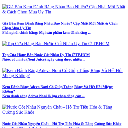
Giá Bán Kem Đánh Răng Nhàu Bao Nhiêu? Cập Nhật Mới Nhất & Cách
Chọn Mua Uy Tín
Phân phối chính hãng: Mọi sản phẩm kem đánh răng ...
Top Cửa Hàng Bán Nước Cốt Nhàu Uy Tín Ở TP.HCM
Nước cốt nhàu (Noni Juice) ngày càng được nhiều ...
Kem Đánh Răng Adeva Noni Có Giúp Trắng Răng Và Hết Hôi Miệng
Không?
Kem đánh răng Adeva Noni là lựa chọn đáng cân ...
Nước Cốt Nhàu Nguyên Chất – Hỗ Trợ Tiêu Hóa & Tăng Cường Sức Khỏe