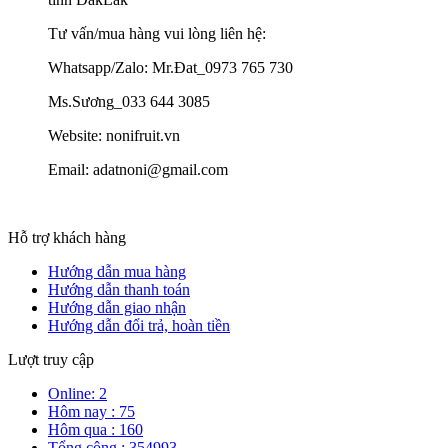
Tư vấn/mua hàng vui lòng liên hệ:
Whatsapp/Zalo: Mr.Đat_0973 765 730
Ms.Sương_033 644 3085
Website: nonifruit.vn
Email: adatnoni@gmail.com
Hỗ trợ khách hàng
Hướng dẫn mua hàng
Hướng dẫn thanh toán
Hướng dẫn giao nhận
Hướng dẫn đổi trả, hoàn tiền
Lượt truy cập
Online: 2
Hôm nay : 75
Hôm qua : 160
Tổng cộng : 354993