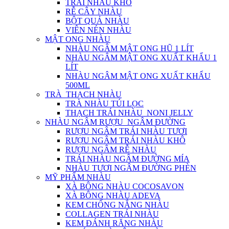
TRÁI NHÀU KHÔ
RỄ CÂY NHÀU
BỘT QUẢ NHÀU
VIÊN NÉN NHÀU
MẬT ONG NHÀU
NHÀU NGÂM MẬT ONG HŨ 1 LÍT
NHÀU NGÂM MẬT ONG XUẤT KHẨU 1
LÍT
NHÀU NGÂM MẬT ONG XUẤT KHẨU
500ML
TRÀ_THẠCH NHÀU
TRÀ NHÀU TÚI LỌC
THẠCH TRÁI NHÀU_NONI JELLY
NHÀU NGÂM RƯỢU_NGÂM ĐƯỜNG
RƯỢU NGÂM TRÁI NHÀU TƯƠI
RƯỢU NGÂM TRÁI NHÀU KHÔ
RƯỢU NGÂM RỄ NHÀU
TRÁI NHÀU NGÂM ĐƯỜNG MÍA
NHÀU TƯƠI NGÂM ĐƯỜNG PHÈN
MỸ PHẨM NHÀU
XÀ BÔNG NHÀU COCOSAVON
XÀ BÔNG NHÀU ADEVA
KEM CHỐNG NẮNG NHÀU
COLLAGEN TRÁI NHÀU
KEM ĐÁNH RĂNG NHÀU