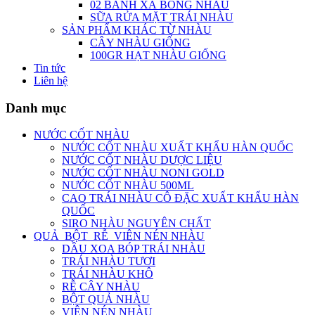
02 BÁNH XÀ BÔNG NHÀU
SỮA RỬA MẶT TRÁI NHÀU
SẢN PHẨM KHÁC TỪ NHÀU
CÂY NHÀU GIỐNG
100GR HẠT NHÀU GIỐNG
Tin tức
Liên hệ
Danh mục
NƯỚC CỐT NHÀU
NƯỚC CỐT NHÀU XUẤT KHẨU HÀN QUỐC
NƯỚC CỐT NHÀU DƯỢC LIỆU
NƯỚC CỐT NHÀU NONI GOLD
NƯỚC CỐT NHÀU 500ML
CAO TRÁI NHÀU CÔ ĐẶC XUẤT KHẨU HÀN
QUỐC
SIRO NHÀU NGUYÊN CHẤT
QUẢ_BỘT_RỄ_VIÊN NÉN NHÀU
DẦU XOA BÓP TRÁI NHÀU
TRÁI NHÀU TƯƠI
TRÁI NHÀU KHÔ
RỄ CÂY NHÀU
BỘT QUẢ NHÀU
VIÊN NÉN NHÀU