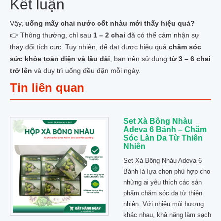
Kết luận
Vậy,
uống mấy chai nước cốt nhàu mới thấy hiệu quả?
👉 Thông thường, chỉ sau
1 – 2 chai
đã có thể cảm nhận sự
thay đổi tích cực. Tuy nhiên, để đạt được hiệu quả
chăm sóc
sức khỏe toàn diện và lâu dài
, bạn nên sử dụng
từ 3 – 6 chai
trở lên
và duy trì uống đều đặn mỗi ngày.
Tin liên quan
Set Xà Bông Nhàu
Adeva 6 Bánh – Chăm
Sóc Làn Da Từ Thiên
Nhiên
Set Xà Bông Nhàu Adeva 6
Bánh là lựa chọn phù hợp cho
những ai yêu thích các sản
phẩm chăm sóc da từ thiên
nhiên. Với nhiều mùi hương
khác nhau, khả năng làm sạch