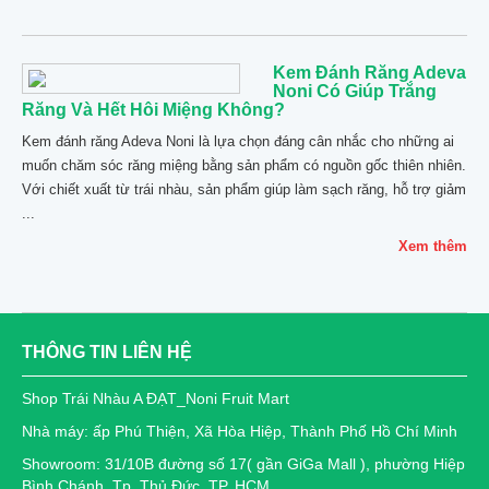
Kem Đánh Răng Adeva
Noni Có Giúp Trắng
Răng Và Hết Hôi Miệng Không?
Kem đánh răng Adeva Noni là lựa chọn đáng cân nhắc cho những ai
muốn chăm sóc răng miệng bằng sản phẩm có nguồn gốc thiên nhiên.
Với chiết xuất từ trái nhàu, sản phẩm giúp làm sạch răng, hỗ trợ giảm
...
Xem thêm
THÔNG TIN LIÊN HỆ
Shop Trái Nhàu A ĐẠT_Noni Fruit Mart
Nhà máy: ấp Phú Thiện, Xã Hòa Hiệp, Thành Phố Hồ Chí Minh
Showroom: 31/10B đường số 17( gần GiGa Mall ), phường Hiệp
Bình Chánh, Tp. Thủ Đức, TP. HCM