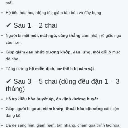
mái.
Hệ tiêu hóa hoạt động tốt, giảm táo bón và đầy bụng.
✔ Sau 1 – 2 chai
Người bị
mệt mỏi, mất ngủ, căng thẳng
cảm nhận rõ giấc ngủ
sâu hơn.
Giúp
giảm đau nhức xương khớp, đau lưng, mỏi gối
ở mức
độ nhẹ.
Tăng cường
hệ miễn dịch, cơ thể ít bị cảm vặt
.
✔ Sau 3 – 5 chai (dùng đều đặn 1 – 3
tháng)
Hỗ trợ
điều hòa huyết áp, ổn định đường huyết
.
Giúp người bị
gout, viêm khớp, thoái hóa cột sống
cải thiện
đáng kể.
Da dẻ sáng mịn, giảm nám, tàn nhang, chậm quá trình lão hóa.