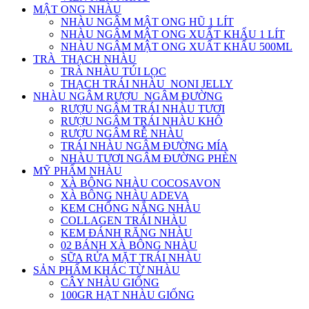
MẬT ONG NHÀU
NHÀU NGÂM MẬT ONG HŨ 1 LÍT
NHÀU NGÂM MẬT ONG XUẤT KHẨU 1 LÍT
NHÀU NGÂM MẬT ONG XUẤT KHẨU 500ML
TRÀ_THẠCH NHÀU
TRÀ NHÀU TÚI LỌC
THẠCH TRÁI NHÀU_NONI JELLY
NHÀU NGÂM RƯỢU_NGÂM ĐƯỜNG
RƯỢU NGÂM TRÁI NHÀU TƯƠI
RƯỢU NGÂM TRÁI NHÀU KHÔ
RƯỢU NGÂM RỄ NHÀU
TRÁI NHÀU NGÂM ĐƯỜNG MÍA
NHÀU TƯƠI NGÂM ĐƯỜNG PHÈN
MỸ PHẨM NHÀU
XÀ BÔNG NHÀU COCOSAVON
XÀ BÔNG NHÀU ADEVA
KEM CHỐNG NẮNG NHÀU
COLLAGEN TRÁI NHÀU
KEM ĐÁNH RĂNG NHÀU
02 BÁNH XÀ BÔNG NHÀU
SỮA RỬA MẶT TRÁI NHÀU
SẢN PHẨM KHÁC TỪ NHÀU
CÂY NHÀU GIỐNG
100GR HẠT NHÀU GIỐNG