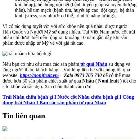
khí thủng), hệ thống nội tiết (bệnh tuyến giáp và tuyến thượng
thân), hệ tim mạch (bệnh tim, huyết áp cao, đột quỵ), hệ thần
kinh (stress, suy nhược cơ thể, trí nhớ, năng lượng),…
Vì có tác dụng tuyệt vời với sức khỏe nên quả nhàu được người
Hàn Quốc và Người Mỹ sử dụng nhiều. Tại Việt Nam nước cốt trái
nhàu chỉ được biết đến rộng rãi khoảng 10 năm gần đây khi sản
phẩm được nhập từ Mỹ về với giá rất cao.
Nếu bạn có nhu cầu mua các sản phẩm
từ quả Nhàu
sử dụng và
tặng người thân, khách hàng…Vui lòng liên hệ với chúng tôi qua
website:
https://nonifruit.vn/
–
Zalo 0973 765 730
để có thể mua
được hơn 30 sản phẩm chiết xuất từ quả
Nhàu ( Noni fruit )
tốt cho
sức khỏe và sắc đẹp. Xin chân thành cảm ơn!
Trái Nhàu chữa bệnh gì I Nước cốt Nhàu chữa bệnh gì I Công
dụng trái Nhàu I Bán các sản phẩm từ quả Nhàu
Tin liên quan