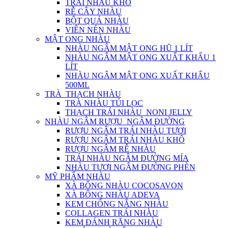
TRÁI NHÀU KHÔ
RỄ CÂY NHÀU
BỘT QUẢ NHÀU
VIÊN NÉN NHÀU
MẬT ONG NHÀU
NHÀU NGÂM MẬT ONG HŨ 1 LÍT
NHÀU NGÂM MẬT ONG XUẤT KHẨU 1
LÍT
NHÀU NGÂM MẬT ONG XUẤT KHẨU
500ML
TRÀ_THẠCH NHÀU
TRÀ NHÀU TÚI LỌC
THẠCH TRÁI NHÀU_NONI JELLY
NHÀU NGÂM RƯỢU_NGÂM ĐƯỜNG
RƯỢU NGÂM TRÁI NHÀU TƯƠI
RƯỢU NGÂM TRÁI NHÀU KHÔ
RƯỢU NGÂM RỄ NHÀU
TRÁI NHÀU NGÂM ĐƯỜNG MÍA
NHÀU TƯƠI NGÂM ĐƯỜNG PHÈN
MỸ PHẨM NHÀU
XÀ BÔNG NHÀU COCOSAVON
XÀ BÔNG NHÀU ADEVA
KEM CHỐNG NẮNG NHÀU
COLLAGEN TRÁI NHÀU
KEM ĐÁNH RĂNG NHÀU