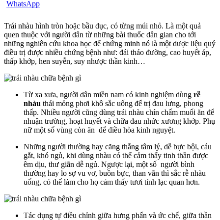
Trái nhàu hình tròn hoặc bầu dục, có từng múi nhỏ. Là một quả
quen thuộc với người dân từ những bài thuốc dân gian cho tới
những nghiên cứu khoa học để chứng minh nó là một dược liệu quý
điều trị được nhiều chứng bệnh như: đái tháo đường, cao huyết áp,
thấp khớp, hen suyễn, suy nhược thần kinh…
Từ xa xưa, người dân miền nam có kinh nghiệm dùng
rễ
nhàu
thái mỏng phơi khô sắc uống để trị đau lưng, phong
thấp. Nhiều người cũng dùng trái nhàu chín chấm muối ăn để
nhuận trường, hoạt huyết và chữa đau nhức xương khớp. Phụ
nữ một số vùng còn ăn để điều hòa kinh nguyệt.
Những người thường hay căng thẳng tâm lý, dễ bực bội, cáu
gắt, khó ngủ, khi dùng nhàu có thể cảm thấy tinh thần được
êm dịu, thư giãn dễ ngủ. Ngược lại, một số người bình
thường hay lo sợ vu vơ, buồn bực, than vãn thì sắc rễ nhàu
uống, có thể làm cho họ cảm thấy tươi tỉnh lạc quan hơn.
Tác dụng tự điều chỉnh giữa hưng phấn và ức chế, giữa thần