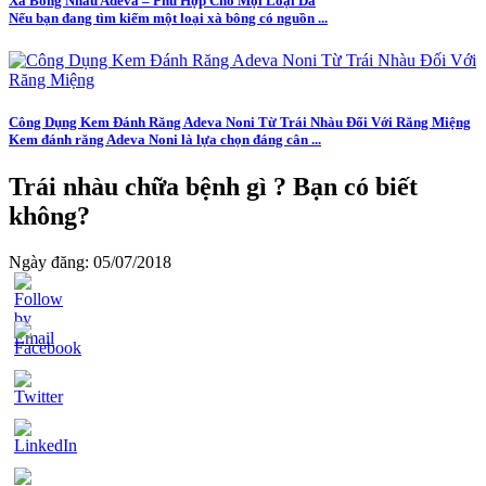
Xà Bông Nhàu Adeva – Phù Hợp Cho Mọi Loại Da
Nếu bạn đang tìm kiếm một loại xà bông có nguồn ...
Công Dụng Kem Đánh Răng Adeva Noni Từ Trái Nhàu Đối Với Răng Miệng
Kem đánh răng Adeva Noni là lựa chọn đáng cân ...
Trái nhàu chữa bệnh gì ? Bạn có biết
không?
Ngày đăng: 05/07/2018