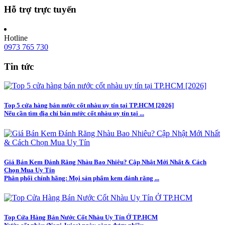
Hỗ trợ trực tuyến
Hotline
0973 765 730
Tin tức
Top 5 cửa hàng bán nước cốt nhàu uy tín tại TP.HCM [2026]
Nếu cần tìm địa chỉ bán nước cốt nhàu uy tín tại ...
Giá Bán Kem Đánh Răng Nhàu Bao Nhiêu? Cập Nhật Mới Nhất & Cách
Chọn Mua Uy Tín
Phân phối chính hãng: Mọi sản phẩm kem đánh răng ...
Top Cửa Hàng Bán Nước Cốt Nhàu Uy Tín Ở TP.HCM