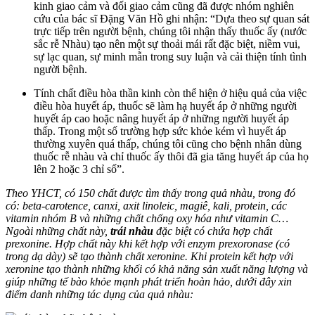
kinh giao cảm và đối giao cảm cũng đã được nhóm nghiên
cứu của bác sĩ Đặng Văn Hồ ghi nhận: “Dựa theo sự quan sát
trực tiếp trên người bệnh, chúng tôi nhận thấy thuốc ấy (nước
sắc rễ Nhàu) tạo nên một sự thoải mái rất đặc biệt, niềm vui,
sự lạc quan, sự minh mẫn trong suy luận và cải thiện tính tình
người bệnh.
Tính chất điều hòa thần kinh còn thể hiện ở hiệu quả của việc
điều hòa huyết áp, thuốc sẽ làm hạ huyết áp ở những người
huyết áp cao hoặc nâng huyết áp ở những người huyết áp
thấp. Trong một số trường hợp sức khỏe kém vì huyết áp
thường xuyên quá thấp, chúng tôi cũng cho bệnh nhân dùng
thuốc rễ nhàu và chỉ thuốc ấy thôi đã gia tăng huyết áp của họ
lên 2 hoặc 3 chỉ số”.
Theo YHCT, có 150 chất được tìm thấy trong quả nhàu, trong đó
có: beta-carotence, canxi, axit linoleic, magiê, kali, protein, các
vitamin nhóm B và những chất chống oxy hóa như vitamin C…
Ngoài những chất này,
trái nhàu
đặc biệt có chứa hợp chất
prexonine. Hợp chất này khi kết hợp với enzym prexoronase (có
trong dạ dày) sẽ tạo thành chất xeronine. Khi protein kết hợp với
xeronine tạo thành những khối có khả năng sản xuất năng lượng và
giúp những tế bào khỏe mạnh phát triển hoàn hảo, dưới đây xin
điểm danh những tác dụng của quả nhàu: