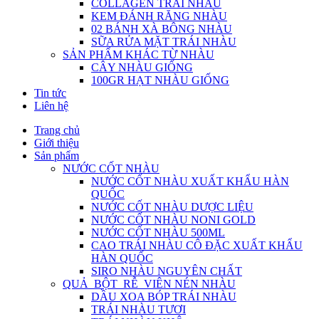
COLLAGEN TRÁI NHÀU
KEM ĐÁNH RĂNG NHÀU
02 BÁNH XÀ BÔNG NHÀU
SỮA RỬA MẶT TRÁI NHÀU
SẢN PHẨM KHÁC TỪ NHÀU
CÂY NHÀU GIỐNG
100GR HẠT NHÀU GIỐNG
Tin tức
Liên hệ
Trang chủ
Giới thiệu
Sản phẩm
NƯỚC CỐT NHÀU
NƯỚC CỐT NHÀU XUẤT KHẨU HÀN
QUỐC
NƯỚC CỐT NHÀU DƯỢC LIỆU
NƯỚC CỐT NHÀU NONI GOLD
NƯỚC CỐT NHÀU 500ML
CAO TRÁI NHÀU CÔ ĐẶC XUẤT KHẨU
HÀN QUỐC
SIRO NHÀU NGUYÊN CHẤT
QUẢ_BỘT_RỄ_VIÊN NÉN NHÀU
DẦU XOA BÓP TRÁI NHÀU
TRÁI NHÀU TƯƠI