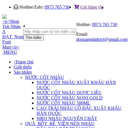
Hotline/Zalo:
0973 765 730
Giỏ hàng (0)
Hotline:
0973 765 730
Email:
Tìm kiếm
doquangdatktvt@gmail.com
MENU
›
Trang chủ
Giới thiệu
Sản phẩm
NƯỚC CỐT NHÀU
NƯỚC CỐT NHÀU XUẤT KHẨU HÀN
QUỐC
NƯỚC CỐT NHÀU DƯỢC LIỆU
NƯỚC CỐT NHÀU NONI GOLD
NƯỚC CỐT NHÀU 500ML
CAO TRÁI NHÀU CÔ ĐẶC XUẤT KHẨU
HÀN QUỐC
SIRO NHÀU NGUYÊN CHẤT
QUẢ_BỘT_RỄ_VIÊN NÉN NHÀU