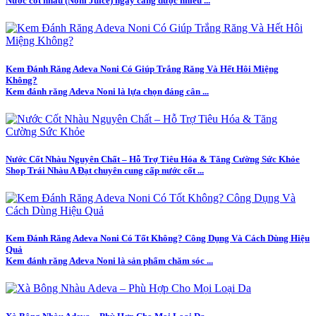
Nước cốt nhàu (Noni Juice) ngày càng được nhiều ...
Kem Đánh Răng Adeva Noni Có Giúp Trắng Răng Và Hết Hôi Miệng
Không?
Kem đánh răng Adeva Noni là lựa chọn đáng cân ...
Nước Cốt Nhàu Nguyên Chất – Hỗ Trợ Tiêu Hóa & Tăng Cường Sức Khỏe
Shop Trái Nhàu A Đạt chuyên cung cấp nước cốt ...
Kem Đánh Răng Adeva Noni Có Tốt Không? Công Dụng Và Cách Dùng Hiệu
Quả
Kem đánh răng Adeva Noni là sản phẩm chăm sóc ...