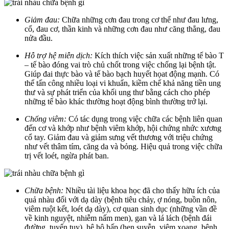
Giảm đau:
Chữa những cơn đau trong cơ thể như đau lưng,
cổ, đau cơ, thần kinh và những cơn đau như căng thẳng, đau
nửa đầu.
Hỗ trợ hệ miễn dịch:
Kích thích việc sản xuất những tế bào T
– tế bào đóng vai trò chủ chốt trong việc chống lại bệnh tật.
Giúp đai thực bào và tế bào bạch huyết họat động mạnh. Có
thể tấn công nhiều loại vi khuẩn, kiềm chế khả năng tiền ung
thư và sự phát triển của khối ung thư bằng cách cho phép
những tế bào khác thường hoạt động bình thường trở lại.
Chống viêm:
Có tác dụng trong việc chữa các bệnh liên quan
đến cơ và khớp như bệnh viêm khớp, hội chứng nhức xương
cổ tay. Giảm đau và giảm sưng vết thương với triệu chứng
như vết thâm tím, căng da và bỏng. Hiệu quả trong việc chữa
trị vết loét, ngừa phát ban.
Chữa bệnh:
Nhiều tài liệu khoa học đã cho thấy hữu ích của
quả nhàu đối với dạ dày (bệnh tiêu chảy, ợ nóng, buồn nôn,
viêm ruột kết, loét dạ dày), cơ quan sinh dục (những vần đề
về kinh nguyệt, nhiễm nấm men), gan và lá lách (bệnh đái
đường, tuyến tụy), hệ hô hấp (hen suyễn, viêm xoang, bệnh