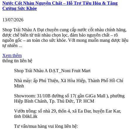
Nước Cốt Nhàu Nguyên Chất – Hỗ Trợ Tiêu Hóa & Tăng
Cường Sức Khỏe
13/07/2026
Shop Trái Nhàu A Đạt chuyên cung cấp nước cốt nhàu chính hãng,
được chế biến từ trái nhàu chọn lọc, đảm bảo nguyên chất – rõ
nguồn gốc – an toàn cho sức khỏe. Với mong muốn mang dược liệu
tự nhiên ...
Xem thêm
thông tin liên hệ
Shop Trái Nhàu A ĐẠT_Noni Fruit Mart
Nhà máy: ấp Phú Thiện, Xã Hòa Hiệp, Thành Phố Hồ Chí
Minh
Showroom: 31/10B đường số 17( gần GiGa Mall ), phường
Hiệp Bình Chánh, Tp. Thủ Đức, TP. HCM
Vườn trồng: số nhà 29, thôn 4, xã Ea Đar, huyện Ear Kar,
tỉnh ĐăkLăk
Tư vấn/mua hàng vui lòng liên hệ: