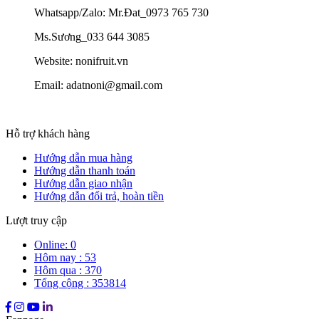
Whatsapp/Zalo: Mr.Đat_0973 765 730
Ms.Sương_033 644 3085
Website: nonifruit.vn
Email: adatnoni@gmail.com
Hỗ trợ khách hàng
Hướng dẫn mua hàng
Hướng dẫn thanh toán
Hướng dẫn giao nhận
Hướng dẫn đổi trả, hoàn tiền
Lượt truy cập
Online: 0
Hôm nay : 53
Hôm qua : 370
Tổng cộng : 353814