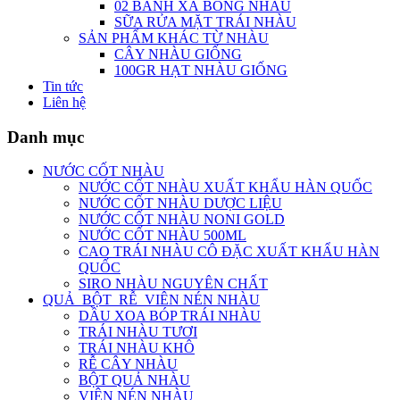
02 BÁNH XÀ BÔNG NHÀU
SỮA RỬA MẶT TRÁI NHÀU
SẢN PHẨM KHÁC TỪ NHÀU
CÂY NHÀU GIỐNG
100GR HẠT NHÀU GIỐNG
Tin tức
Liên hệ
Danh mục
NƯỚC CỐT NHÀU
NƯỚC CỐT NHÀU XUẤT KHẨU HÀN QUỐC
NƯỚC CỐT NHÀU DƯỢC LIỆU
NƯỚC CỐT NHÀU NONI GOLD
NƯỚC CỐT NHÀU 500ML
CAO TRÁI NHÀU CÔ ĐẶC XUẤT KHẨU HÀN
QUỐC
SIRO NHÀU NGUYÊN CHẤT
QUẢ_BỘT_RỄ_VIÊN NÉN NHÀU
DẦU XOA BÓP TRÁI NHÀU
TRÁI NHÀU TƯƠI
TRÁI NHÀU KHÔ
RỄ CÂY NHÀU
BỘT QUẢ NHÀU
VIÊN NÉN NHÀU