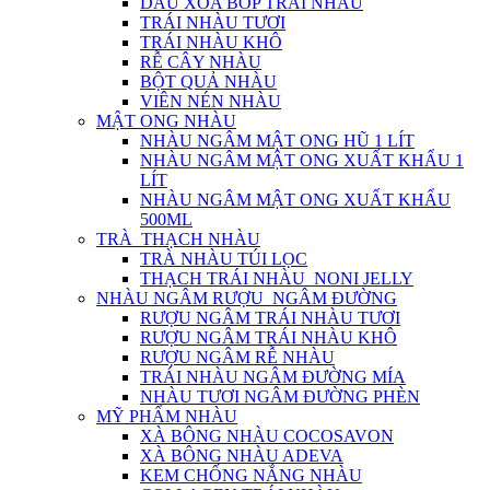
DẦU XOA BÓP TRÁI NHÀU
TRÁI NHÀU TƯƠI
TRÁI NHÀU KHÔ
RỄ CÂY NHÀU
BỘT QUẢ NHÀU
VIÊN NÉN NHÀU
MẬT ONG NHÀU
NHÀU NGÂM MẬT ONG HŨ 1 LÍT
NHÀU NGÂM MẬT ONG XUẤT KHẨU 1
LÍT
NHÀU NGÂM MẬT ONG XUẤT KHẨU
500ML
TRÀ_THẠCH NHÀU
TRÀ NHÀU TÚI LỌC
THẠCH TRÁI NHÀU_NONI JELLY
NHÀU NGÂM RƯỢU_NGÂM ĐƯỜNG
RƯỢU NGÂM TRÁI NHÀU TƯƠI
RƯỢU NGÂM TRÁI NHÀU KHÔ
RƯỢU NGÂM RỄ NHÀU
TRÁI NHÀU NGÂM ĐƯỜNG MÍA
NHÀU TƯƠI NGÂM ĐƯỜNG PHÈN
MỸ PHẨM NHÀU
XÀ BÔNG NHÀU COCOSAVON
XÀ BÔNG NHÀU ADEVA
KEM CHỐNG NẮNG NHÀU