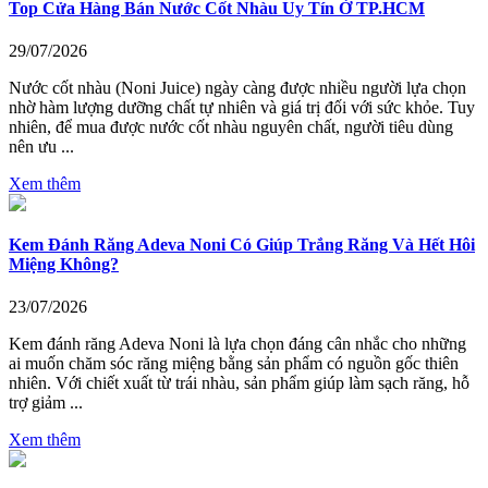
Top Cửa Hàng Bán Nước Cốt Nhàu Uy Tín Ở TP.HCM
29/07/2026
Nước cốt nhàu (Noni Juice) ngày càng được nhiều người lựa chọn
nhờ hàm lượng dưỡng chất tự nhiên và giá trị đối với sức khỏe. Tuy
nhiên, để mua được nước cốt nhàu nguyên chất, người tiêu dùng
nên ưu ...
Xem thêm
Kem Đánh Răng Adeva Noni Có Giúp Trắng Răng Và Hết Hôi
Miệng Không?
23/07/2026
Kem đánh răng Adeva Noni là lựa chọn đáng cân nhắc cho những
ai muốn chăm sóc răng miệng bằng sản phẩm có nguồn gốc thiên
nhiên. Với chiết xuất từ trái nhàu, sản phẩm giúp làm sạch răng, hỗ
trợ giảm ...
Xem thêm