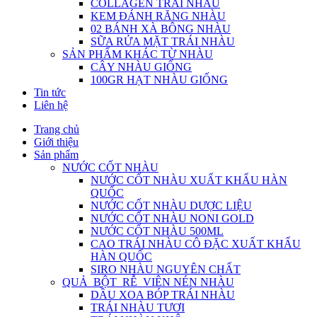
COLLAGEN TRÁI NHÀU
KEM ĐÁNH RĂNG NHÀU
02 BÁNH XÀ BÔNG NHÀU
SỮA RỬA MẶT TRÁI NHÀU
SẢN PHẨM KHÁC TỪ NHÀU
CÂY NHÀU GIỐNG
100GR HẠT NHÀU GIỐNG
Tin tức
Liên hệ
Trang chủ
Giới thiệu
Sản phẩm
NƯỚC CỐT NHÀU
NƯỚC CỐT NHÀU XUẤT KHẨU HÀN
QUỐC
NƯỚC CỐT NHÀU DƯỢC LIỆU
NƯỚC CỐT NHÀU NONI GOLD
NƯỚC CỐT NHÀU 500ML
CAO TRÁI NHÀU CÔ ĐẶC XUẤT KHẨU
HÀN QUỐC
SIRO NHÀU NGUYÊN CHẤT
QUẢ_BỘT_RỄ_VIÊN NÉN NHÀU
DẦU XOA BÓP TRÁI NHÀU
TRÁI NHÀU TƯƠI