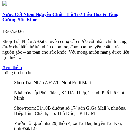
Nước Cốt Nhàu Nguyên Chất – Hỗ Trợ Tiêu Hóa & Tăng
Cường Sức Khỏe
13/07/2026
Shop Trái Nhàu A Đạt chuyên cung cấp nước cốt nhàu chính hãng,
được chế biến từ trái nhàu chọn lọc, đảm bảo nguyên chất – rõ
nguồn gốc – an toàn cho sức khỏe. Với mong muốn mang dược liệu
tự nhiên ...
Xem thêm
thông tin liên hệ
Shop Trái Nhàu A ĐẠT_Noni Fruit Mart
Nhà máy: ấp Phú Thiện, Xã Hòa Hiệp, Thành Phố Hồ Chí
Minh
Showroom: 31/10B đường số 17( gần GiGa Mall ), phường
Hiệp Bình Chánh, Tp. Thủ Đức, TP. HCM
Vườn trồng: số nhà 29, thôn 4, xã Ea Đar, huyện Ear Kar,
tỉnh ĐăkLăk