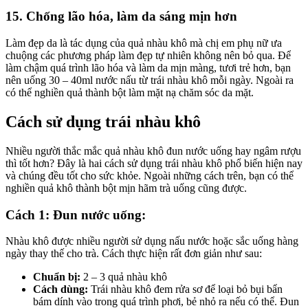
15. Chống lão hóa, làm da sáng mịn hơn
Làm đẹp da là tác dụng của quả nhàu khô mà chị em phụ nữ ưa
chuộng các phương pháp làm đẹp tự nhiên không nên bỏ qua. Để
làm chậm quá trình lão hóa và làm da mịn màng, tươi trẻ hơn, bạn
nên uống 30 – 40ml nước nấu từ trái nhàu khô mỗi ngày. Ngoài ra
có thể nghiền quả thành bột làm mặt nạ chăm sóc da mặt.
Cách sử dụng trái nhàu khô
Nhiều người thắc mắc quả nhàu khô đun nước uống hay ngâm rượu
thì tốt hơn? Đây là hai cách sử dụng trái nhàu khô phổ biến hiện nay
và chúng đều tốt cho sức khỏe. Ngoài những cách trên, bạn có thể
nghiền quả khô thành bột mịn hãm trà uống cũng được.
Cách 1: Đun nước uống:
Nhàu khô được nhiều người sử dụng nấu nước hoặc sắc uống hàng
ngày thay thế cho trà. Cách thực hiện rất đơn giản như sau:
Chuẩn bị:
2 – 3 quả nhàu khô
Cách dùng:
Trái nhàu khô đem rửa sơ để loại bỏ bụi bẩn
bám dính vào trong quá trình phơi, bẻ nhỏ ra nếu có thể. Đun