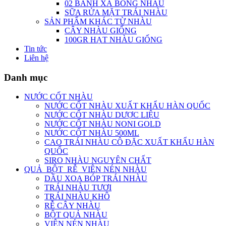
02 BÁNH XÀ BÔNG NHÀU
SỮA RỬA MẶT TRÁI NHÀU
SẢN PHẨM KHÁC TỪ NHÀU
CÂY NHÀU GIỐNG
100GR HẠT NHÀU GIỐNG
Tin tức
Liên hệ
Danh mục
NƯỚC CỐT NHÀU
NƯỚC CỐT NHÀU XUẤT KHẨU HÀN QUỐC
NƯỚC CỐT NHÀU DƯỢC LIỆU
NƯỚC CỐT NHÀU NONI GOLD
NƯỚC CỐT NHÀU 500ML
CAO TRÁI NHÀU CÔ ĐẶC XUẤT KHẨU HÀN
QUỐC
SIRO NHÀU NGUYÊN CHẤT
QUẢ_BỘT_RỄ_VIÊN NÉN NHÀU
DẦU XOA BÓP TRÁI NHÀU
TRÁI NHÀU TƯƠI
TRÁI NHÀU KHÔ
RỄ CÂY NHÀU
BỘT QUẢ NHÀU
VIÊN NÉN NHÀU