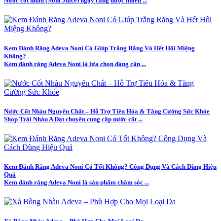
Nước cốt nhàu (Noni Juice) ngày càng được nhiều ...
Kem Đánh Răng Adeva Noni Có Giúp Trắng Răng Và Hết Hôi Miệng
Không?
Kem đánh răng Adeva Noni là lựa chọn đáng cân ...
Nước Cốt Nhàu Nguyên Chất – Hỗ Trợ Tiêu Hóa & Tăng Cường Sức Khỏe
Shop Trái Nhàu A Đạt chuyên cung cấp nước cốt ...
Kem Đánh Răng Adeva Noni Có Tốt Không? Công Dụng Và Cách Dùng Hiệu
Quả
Kem đánh răng Adeva Noni là sản phẩm chăm sóc ...