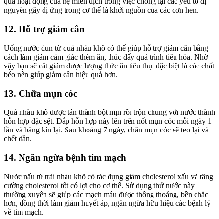
quả hoạt động của hệ miễn dịch trong việc chống lại các yếu tố dị
nguyên gây dị ứng trong cơ thể là khởi nguồn của các cơn hen.
12. Hỗ trợ giảm cân
Uống nước đun từ quả nhàu khô có thể giúp hỗ trợ giảm cân bằng
cách làm giảm cảm giác thèm ăn, thúc đẩy quá trình tiêu hóa. Nhờ
vậy bạn sẽ cắt giảm được lượng thức ăn tiêu thụ, đặc biệt là các chất
béo nên giúp giảm cân hiệu quả hơn.
13. Chữa mụn cóc
Quả nhàu khô được tán thành bột mịn rồi trộn chung với nước thành
hỗn hợp đặc sệt. Đắp hỗn hợp này lên trên nốt mụn cóc mỗi ngày 1
lần và băng kín lại. Sau khoảng 7 ngày, chân mụn cóc sẽ teo lại và
chết dần.
14. Ngăn ngừa bệnh tim mạch
Nước nấu từ trái nhàu khô có tác dụng giảm cholesterol xấu và tăng
cường cholesterol tốt có lợi cho cơ thể. Sử dụng thứ nước này
thường xuyên sẽ giúp các mạch máu được thông thoáng, bền chắc
hơn, đồng thời làm giảm huyết áp, ngăn ngừa hữu hiệu các bệnh lý
về tim mạch.