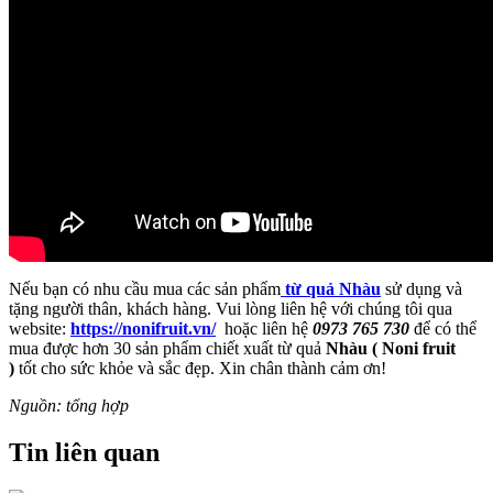
Nếu bạn có nhu cầu mua các sản phẩm
từ quả Nhàu
sử dụng và
tặng người thân, khách hàng. Vui lòng liên hệ với chúng tôi qua
website:
https://nonifruit.vn/
hoặc liên hệ
0973 765 730
để có thể
mua được hơn 30 sản phẩm chiết xuất từ quả
Nhàu ( Noni fruit
)
tốt cho sức khỏe và sắc đẹp. Xin chân thành cảm ơn!
Nguồn: tổng hợp
Tin liên quan