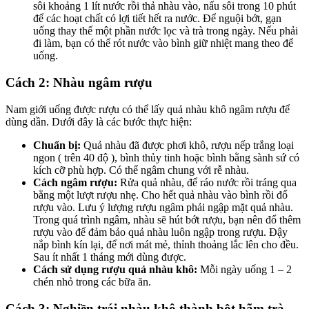
sôi khoảng 1 lít nước rồi thả nhàu vào, nấu sôi trong 10 phút
để các hoạt chất có lợi tiết hết ra nước. Để nguội bớt, gạn
uống thay thế một phần nước lọc và trà trong ngày. Nếu phải
đi làm, bạn có thể rót nước vào bình giữ nhiệt mang theo để
uống.
Cách 2: Nhàu ngâm rượu
Nam giới uống được rượu có thể lấy quả nhàu khô ngâm rượu để
dùng dần. Dưới đây là các bước thực hiện:
Chuẩn bị:
Quả nhàu đã được phơi khô, rượu nếp trắng loại
ngon ( trên 40 độ ), bình thủy tinh hoặc bình bằng sành sứ có
kích cỡ phù hợp. Có thể ngâm chung với rễ nhàu.
Cách ngâm rượu:
Rửa quả nhàu, để ráo nước rồi tráng qua
bằng một lượt rượu nhẹ. Cho hết quả nhàu vào bình rồi đổ
rượu vào. Lưu ý lượng rượu ngâm phải ngập mặt quả nhàu.
Trong quá trình ngâm, nhàu sẽ hút bớt rượu, bạn nên đổ thêm
rượu vào để đảm bảo quả nhàu luôn ngập trong rượu. Đậy
nắp bình kín lại, để nơi mát mẻ, thỉnh thoảng lắc lên cho đều.
Sau ít nhất 1 tháng mới dùng được.
Cách sử dụng rượu quả nhàu khô:
Mỗi ngày uống 1 – 2
chén nhỏ trong các bữa ăn.
Cách 3: Nghiền trái nhàu khô thành bột hãm trà