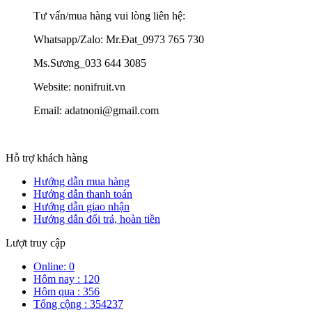
Tư vấn/mua hàng vui lòng liên hệ:
Whatsapp/Zalo: Mr.Đat_0973 765 730
Ms.Sương_033 644 3085
Website: nonifruit.vn
Email: adatnoni@gmail.com
Hỗ trợ khách hàng
Hướng dẫn mua hàng
Hướng dẫn thanh toán
Hướng dẫn giao nhận
Hướng dẫn đổi trả, hoàn tiền
Lượt truy cập
Online: 0
Hôm nay : 120
Hôm qua : 356
Tổng cộng : 354237