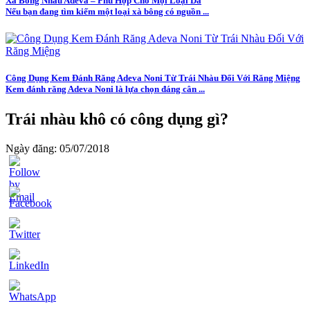
Xà Bông Nhàu Adeva – Phù Hợp Cho Mọi Loại Da
Nếu bạn đang tìm kiếm một loại xà bông có nguồn ...
Công Dụng Kem Đánh Răng Adeva Noni Từ Trái Nhàu Đối Với Răng Miệng
Kem đánh răng Adeva Noni là lựa chọn đáng cân ...
Trái nhàu khô có công dụng gì?
Ngày đăng: 05/07/2018