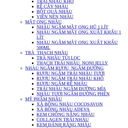
TRÁI NHÀU KHÔ
RỄ CÂY NHÀU
BỘT QUẢ NHÀU
VIÊN NÉN NHÀU
MẬT ONG NHÀU
NHÀU NGÂM MẬT ONG HŨ 1 LÍT
NHÀU NGÂM MẬT ONG XUẤT KHẨU 1
LÍT
NHÀU NGÂM MẬT ONG XUẤT KHẨU
500ML
TRÀ_THẠCH NHÀU
TRÀ NHÀU TÚI LỌC
THẠCH TRÁI NHÀU_NONI JELLY
NHÀU NGÂM RƯỢU_NGÂM ĐƯỜNG
RƯỢU NGÂM TRÁI NHÀU TƯƠI
RƯỢU NGÂM TRÁI NHÀU KHÔ
RƯỢU NGÂM RỄ NHÀU
TRÁI NHÀU NGÂM ĐƯỜNG MÍA
NHÀU TƯƠI NGÂM ĐƯỜNG PHÈN
MỸ PHẨM NHÀU
XÀ BÔNG NHÀU COCOSAVON
XÀ BÔNG NHÀU ADEVA
KEM CHỐNG NẮNG NHÀU
COLLAGEN TRÁI NHÀU
KEM ĐÁNH RĂNG NHÀU