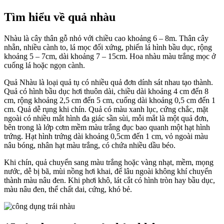
Tìm hiểu về quả nhàu
Nhàu là cây thân gỗ nhỏ với chiều cao khoảng 6 – 8m. Thân cây
nhẵn, nhiều cành to, lá mọc đối xứng, phiến lá hình bầu dục, rộng
khoảng 5 – 7cm, dài khoảng 7 – 15cm. Hoa nhàu màu trắng mọc ở
cuống lá hoặc ngọn cành.
Quả Nhàu là loại quả tụ có nhiều quả đơn dính sát nhau tạo thành.
Quả có hình bầu dục hơi thuôn dài, chiều dài khoảng 4 cm đến 8
cm, rộng khoảng 2,5 cm đến 5 cm, cuống dài khoảng 0,5 cm đến 1
cm. Quả dễ rụng khi chín. Quả có màu xanh lục, cứng chắc, mặt
ngoài có nhiều mắt hình đa giác sần sùi, mỗi mắt là một quả đơn,
bên trong là lớp cơm mềm màu trắng đục bao quanh một hạt hình
trứng. Hạt hình trứng dài khoảng 0,5cm đến 1 cm, vỏ ngoài màu
nâu bóng, nhân hạt màu trắng, có chứa nhiều dầu béo.
Khi chín, quả chuyển sang màu trắng hoặc vàng nhạt, mềm, mọng
nước, dễ bị bã, mùi nồng hơi khai, để lâu ngoài không khí chuyển
thành màu nâu đen. Khi phơi khô, lát cắt có hình tròn hay bầu dục,
màu nâu đen, thể chất dai, cứng, khó bẻ.