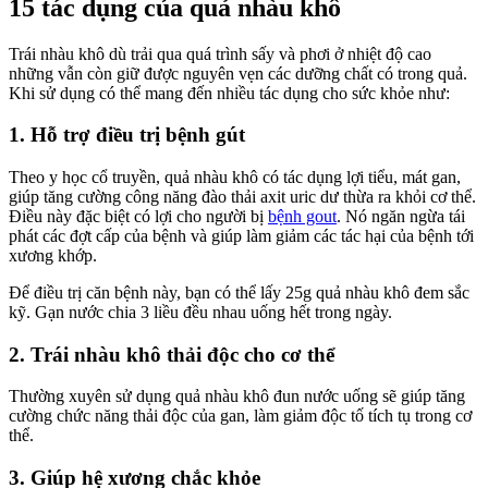
15 tác dụng của quả nhàu khô
Trái nhàu khô dù trải qua quá trình sấy và phơi ở nhiệt độ cao
những vẫn còn giữ được nguyên vẹn các dưỡng chất có trong quả.
Khi sử dụng có thể mang đến nhiều tác dụng cho sức khỏe như:
1. Hỗ trợ điều trị bệnh gút
Theo y học cổ truyền, quả nhàu khô có tác dụng lợi tiểu, mát gan,
giúp tăng cường công năng đào thải axit uric dư thừa ra khỏi cơ thể.
Điều này đặc biệt có lợi cho người bị
bệnh gout
. Nó ngăn ngừa tái
phát các đợt cấp của bệnh và giúp làm giảm các tác hại của bệnh tới
xương khớp.
Để điều trị căn bệnh này, bạn có thể lấy 25g quả nhàu khô đem sắc
kỹ. Gạn nước chia 3 liều đều nhau uống hết trong ngày.
2. Trái nhàu khô thải độc cho cơ thể
Thường xuyên sử dụng quả nhàu khô đun nước uống sẽ giúp tăng
cường chức năng thải độc của gan, làm giảm độc tố tích tụ trong cơ
thể.
3. Giúp hệ xương chắc khỏe