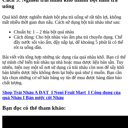
uống
Quả khô được nghiền thành bột pha trà uống sẽ rất tiện lợi, không
mất nhiều thời gian đun nấu. Cách sử dụng bột trái nhàu như sau:
Chuẩn bị: 1 – 2 thìa bột quả nhàu
Cách dùng: Cho bột nhàu vào ấm pha trà chuyên dụng. Chế
đầy nước sôi vào ấm, đậy nắp lại, để khoảng 5 phút là có thể
rót ra uống dần.
Bài viết vừa tổng hợp những tác dụng của quả nhàu khô. Bạn có thể
tự mình chế biến trái nhàu tại nhà hoặc mua dược liệu bán sẵn. Tuy
nhiên, hiện nay một số nơi sử dụng cả trái nhàu còn non để sấy khô
bán khiến dược liệu không đem lại hiệu quả như ý muốn. Bạn cần
lựa chọn những cơ sở bán hàng uy tín để mua được hàng đảm bảo
chất lượng.
Shop Trái Nhàu A ĐẠT I Noni Fruit Mart I Công dụng của
quả Nhàu I Bán nước cốt Nhàu
Bạn đọc có thể tham khảo: