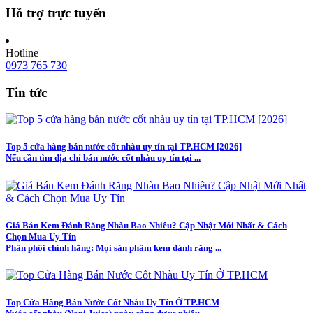
Hỗ trợ trực tuyến
Hotline
0973 765 730
Tin tức
Top 5 cửa hàng bán nước cốt nhàu uy tín tại TP.HCM [2026]
Nếu cần tìm địa chỉ bán nước cốt nhàu uy tín tại ...
Giá Bán Kem Đánh Răng Nhàu Bao Nhiêu? Cập Nhật Mới Nhất & Cách
Chọn Mua Uy Tín
Phân phối chính hãng: Mọi sản phẩm kem đánh răng ...
Top Cửa Hàng Bán Nước Cốt Nhàu Uy Tín Ở TP.HCM