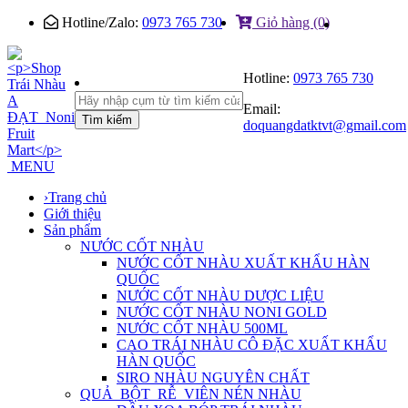
Hotline/Zalo:
0973 765 730
Giỏ hàng (0)
Hotline:
0973 765 730
Email:
Tìm kiếm
doquangdatktvt@gmail.com
MENU
›
Trang chủ
Giới thiệu
Sản phẩm
NƯỚC CỐT NHÀU
NƯỚC CỐT NHÀU XUẤT KHẨU HÀN
QUỐC
NƯỚC CỐT NHÀU DƯỢC LIỆU
NƯỚC CỐT NHÀU NONI GOLD
NƯỚC CỐT NHÀU 500ML
CAO TRÁI NHÀU CÔ ĐẶC XUẤT KHẨU
HÀN QUỐC
SIRO NHÀU NGUYÊN CHẤT
QUẢ_BỘT_RỄ_VIÊN NÉN NHÀU