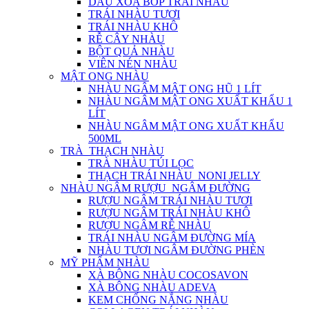
DẦU XOA BÓP TRÁI NHÀU
TRÁI NHÀU TƯƠI
TRÁI NHÀU KHÔ
RỄ CÂY NHÀU
BỘT QUẢ NHÀU
VIÊN NÉN NHÀU
MẬT ONG NHÀU
NHÀU NGÂM MẬT ONG HŨ 1 LÍT
NHÀU NGÂM MẬT ONG XUẤT KHẨU 1
LÍT
NHÀU NGÂM MẬT ONG XUẤT KHẨU
500ML
TRÀ_THẠCH NHÀU
TRÀ NHÀU TÚI LỌC
THẠCH TRÁI NHÀU_NONI JELLY
NHÀU NGÂM RƯỢU_NGÂM ĐƯỜNG
RƯỢU NGÂM TRÁI NHÀU TƯƠI
RƯỢU NGÂM TRÁI NHÀU KHÔ
RƯỢU NGÂM RỄ NHÀU
TRÁI NHÀU NGÂM ĐƯỜNG MÍA
NHÀU TƯƠI NGÂM ĐƯỜNG PHÈN
MỸ PHẨM NHÀU
XÀ BÔNG NHÀU COCOSAVON
XÀ BÔNG NHÀU ADEVA
KEM CHỐNG NẮNG NHÀU