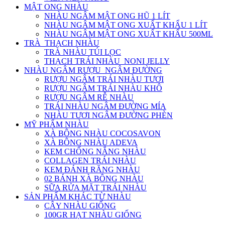
MẬT ONG NHÀU
NHÀU NGÂM MẬT ONG HŨ 1 LÍT
NHÀU NGÂM MẬT ONG XUẤT KHẨU 1 LÍT
NHÀU NGÂM MẬT ONG XUẤT KHẨU 500ML
TRÀ_THẠCH NHÀU
TRÀ NHÀU TÚI LỌC
THẠCH TRÁI NHÀU_NONI JELLY
NHÀU NGÂM RƯỢU_NGÂM ĐƯỜNG
RƯỢU NGÂM TRÁI NHÀU TƯƠI
RƯỢU NGÂM TRÁI NHÀU KHÔ
RƯỢU NGÂM RỄ NHÀU
TRÁI NHÀU NGÂM ĐƯỜNG MÍA
NHÀU TƯƠI NGÂM ĐƯỜNG PHÈN
MỸ PHẨM NHÀU
XÀ BÔNG NHÀU COCOSAVON
XÀ BÔNG NHÀU ADEVA
KEM CHỐNG NẮNG NHÀU
COLLAGEN TRÁI NHÀU
KEM ĐÁNH RĂNG NHÀU
02 BÁNH XÀ BÔNG NHÀU
SỮA RỬA MẶT TRÁI NHÀU
SẢN PHẨM KHÁC TỪ NHÀU
CÂY NHÀU GIỐNG
100GR HẠT NHÀU GIỐNG