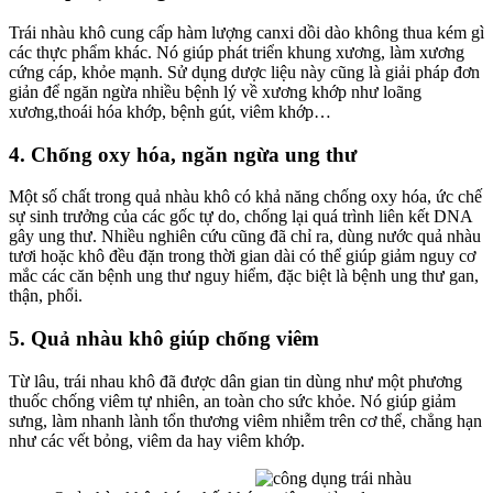
Trái nhàu khô cung cấp hàm lượng canxi dồi dào không thua kém gì
các thực phẩm khác. Nó giúp phát triển khung xương, làm xương
cứng cáp, khỏe mạnh. Sử dụng dược liệu này cũng là giải pháp đơn
giản để ngăn ngừa nhiều bệnh lý về xương khớp như loãng
xương,thoái hóa khớp, bệnh gút, viêm khớp…
4. Chống oxy hóa, ngăn ngừa ung thư
Một số chất trong quả nhàu khô có khả năng chống oxy hóa, ức chế
sự sinh trưởng của các gốc tự do, chống lại quá trình liên kết DNA
gây ung thư. Nhiều nghiên cứu cũng đã chỉ ra, dùng nước quả nhàu
tươi hoặc khô đều đặn trong thời gian dài có thể giúp giảm nguy cơ
mắc các căn bệnh ung thư nguy hiểm, đặc biệt là bệnh ung thư gan,
thận, phổi.
5. Quả nhàu khô giúp chống viêm
Từ lâu, trái nhau khô đã được dân gian tin dùng như một phương
thuốc chống viêm tự nhiên, an toàn cho sức khỏe. Nó giúp giảm
sưng, làm nhanh lành tổn thương viêm nhiễm trên cơ thể, chẳng hạn
như các vết bỏng, viêm da hay viêm khớp.