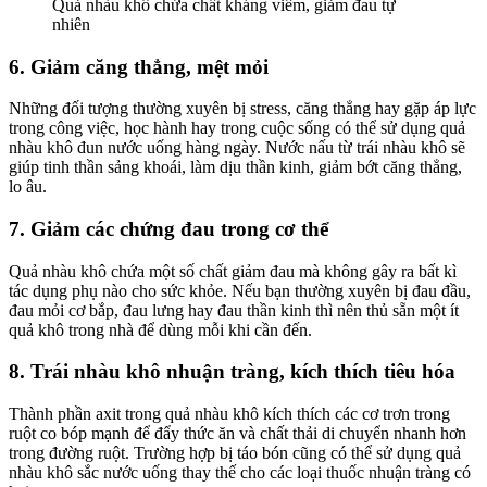
Quả nhàu khô chứa chất kháng viêm, giảm đau tự
nhiên
6. Giảm căng thẳng, mệt mỏi
Những đối tượng thường xuyên bị stress, căng thẳng hay gặp áp lực
trong công việc, học hành hay trong cuộc sống có thể sử dụng quả
nhàu khô đun nước uống hàng ngày. Nước nấu từ trái nhàu khô sẽ
giúp tinh thần sảng khoái, làm dịu thần kinh, giảm bớt căng thẳng,
lo âu.
7. Giảm các chứng đau trong cơ thể
Quả nhàu khô chứa một số chất giảm đau mà không gây ra bất kì
tác dụng phụ nào cho sức khỏe. Nếu bạn thường xuyên bị đau đầu,
đau mỏi cơ bắp, đau lưng hay đau thần kinh thì nên thủ sẵn một ít
quả khô trong nhà để dùng mỗi khi cần đến.
8. Trái nhàu khô nhuận tràng, kích thích tiêu hóa
Thành phần axit trong quả nhàu khô kích thích các cơ trơn trong
ruột co bóp mạnh để đẩy thức ăn và chất thải di chuyển nhanh hơn
trong đường ruột. Trường hợp bị táo bón cũng có thể sử dụng quả
nhàu khô sắc nước uống thay thế cho các loại thuốc nhuận tràng có