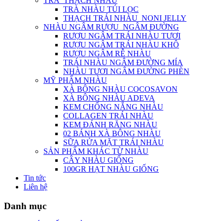
TRÀ_THẠCH NHÀU
TRÀ NHÀU TÚI LỌC
THẠCH TRÁI NHÀU_NONI JELLY
NHÀU NGÂM RƯỢU_NGÂM ĐƯỜNG
RƯỢU NGÂM TRÁI NHÀU TƯƠI
RƯỢU NGÂM TRÁI NHÀU KHÔ
RƯỢU NGÂM RỄ NHÀU
TRÁI NHÀU NGÂM ĐƯỜNG MÍA
NHÀU TƯƠI NGÂM ĐƯỜNG PHÈN
MỸ PHẨM NHÀU
XÀ BÔNG NHÀU COCOSAVON
XÀ BÔNG NHÀU ADEVA
KEM CHỐNG NẮNG NHÀU
COLLAGEN TRÁI NHÀU
KEM ĐÁNH RĂNG NHÀU
02 BÁNH XÀ BÔNG NHÀU
SỮA RỬA MẶT TRÁI NHÀU
SẢN PHẨM KHÁC TỪ NHÀU
CÂY NHÀU GIỐNG
100GR HẠT NHÀU GIỐNG
Tin tức
Liên hệ
Danh mục