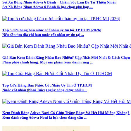
Set Xà Bông Nhàu Adeva 6 Bánh – Chăm Sóc Làn Da Từ Thiên Nhiên
Set Xà Bông Nhàu Adeva 6 Bánh là lựa chọn phù hợp ...
Top 5 cửa hàng bán nước cốt nhàu uy tín tại TP.HCM [2026]
Nếu cần tìm địa chỉ bán nước cốt nhàu uy tín tại ...
Giá Bán Kem Đánh Răng Nhàu Bao Nhiêu? Cập Nhật Mới Nhất & Cách Chọn
Phân phối chính hãng: Mọi sản phẩm kem đánh răng ...
Top Cửa Hàng Bán Nước Cốt Nhàu Uy Tín Ở TP.HCM
Nước cốt nhàu (Noni Juice) ngày càng được nhiều ...
Kem Đánh Răng Adeva Noni Có Giúp Trắng Răng Và Hết Hôi Miệng Không?
Kem đánh răng Adeva Noni là lựa chọn đáng cân ...