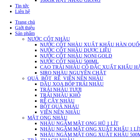
100GR HẠT NHÀU GIỐNG
Tin tức
Liên hệ
Trang chủ
Giới thiệu
Sản phẩm
NƯỚC CỐT NHÀU
NƯỚC CỐT NHÀU XUẤT KHẨU HÀN QUỐ
NƯỚC CỐT NHÀU DƯỢC LIỆU
NƯỚC CỐT NHÀU NONI GOLD
NƯỚC CỐT NHÀU 500ML
CAO TRÁI NHÀU CÔ ĐẶC XUẤT KHẨU H
SIRO NHÀU NGUYÊN CHẤT
QUẢ_BỘT_RỄ_VIÊN NÉN NHÀU
DẦU XOA BÓP TRÁI NHÀU
TRÁI NHÀU TƯƠI
TRÁI NHÀU KHÔ
RỄ CÂY NHÀU
BỘT QUẢ NHÀU
VIÊN NÉN NHÀU
MẬT ONG NHÀU
NHÀU NGÂM MẬT ONG HŨ 1 LÍT
NHÀU NGÂM MẬT ONG XUẤT KHẨU 1 LÍ
NHÀU NGÂM MẬT ONG XUẤT KHẨU 500