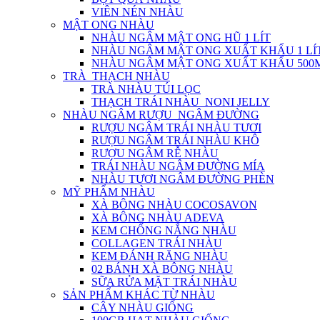
VIÊN NÉN NHÀU
MẬT ONG NHÀU
NHÀU NGÂM MẬT ONG HŨ 1 LÍT
NHÀU NGÂM MẬT ONG XUẤT KHẨU 1 LÍ
NHÀU NGÂM MẬT ONG XUẤT KHẨU 500
TRÀ_THẠCH NHÀU
TRÀ NHÀU TÚI LỌC
THẠCH TRÁI NHÀU_NONI JELLY
NHÀU NGÂM RƯỢU_NGÂM ĐƯỜNG
RƯỢU NGÂM TRÁI NHÀU TƯƠI
RƯỢU NGÂM TRÁI NHÀU KHÔ
RƯỢU NGÂM RỄ NHÀU
TRÁI NHÀU NGÂM ĐƯỜNG MÍA
NHÀU TƯƠI NGÂM ĐƯỜNG PHÈN
MỸ PHẨM NHÀU
XÀ BÔNG NHÀU COCOSAVON
XÀ BÔNG NHÀU ADEVA
KEM CHỐNG NẮNG NHÀU
COLLAGEN TRÁI NHÀU
KEM ĐÁNH RĂNG NHÀU
02 BÁNH XÀ BÔNG NHÀU
SỮA RỬA MẶT TRÁI NHÀU
SẢN PHẨM KHÁC TỪ NHÀU
CÂY NHÀU GIỐNG