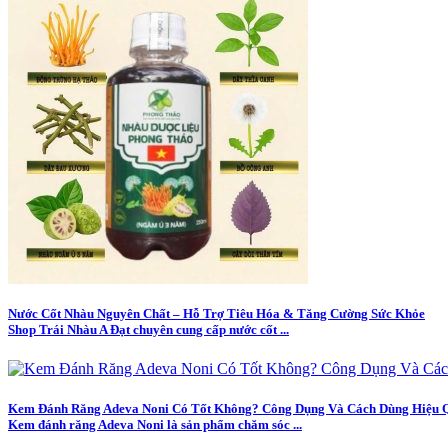
Nước Cốt Nhàu Nguyên Chất – Hỗ Trợ Tiêu Hóa & Tăng Cường Sức Khỏe
Shop Trái Nhàu A Đạt chuyên cung cấp nước cốt ...
Kem Đánh Răng Adeva Noni Có Tốt Không? Công Dụng Và Cách Dùng Hiệu 
Kem đánh răng Adeva Noni là sản phẩm chăm sóc ...