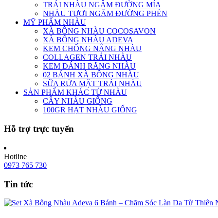
TRÁI NHÀU NGÂM ĐƯỜNG MÍA
NHÀU TƯƠI NGÂM ĐƯỜNG PHÈN
MỸ PHẨM NHÀU
XÀ BÔNG NHÀU COCOSAVON
XÀ BÔNG NHÀU ADEVA
KEM CHỐNG NẮNG NHÀU
COLLAGEN TRÁI NHÀU
KEM ĐÁNH RĂNG NHÀU
02 BÁNH XÀ BÔNG NHÀU
SỮA RỬA MẶT TRÁI NHÀU
SẢN PHẨM KHÁC TỪ NHÀU
CÂY NHÀU GIỐNG
100GR HẠT NHÀU GIỐNG
Hỗ trợ trực tuyến
Hotline
0973 765 730
Tin tức