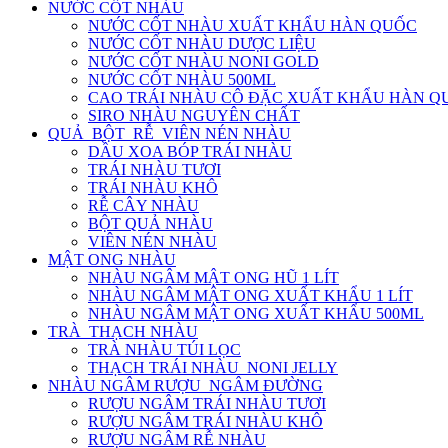
NƯỚC CỐT NHÀU
NƯỚC CỐT NHÀU XUẤT KHẨU HÀN QUỐC
NƯỚC CỐT NHÀU DƯỢC LIỆU
NƯỚC CỐT NHÀU NONI GOLD
NƯỚC CỐT NHÀU 500ML
CAO TRÁI NHÀU CÔ ĐẶC XUẤT KHẨU HÀN Q
SIRO NHÀU NGUYÊN CHẤT
QUẢ_BỘT_RỄ_VIÊN NÉN NHÀU
DẦU XOA BÓP TRÁI NHÀU
TRÁI NHÀU TƯƠI
TRÁI NHÀU KHÔ
RỄ CÂY NHÀU
BỘT QUẢ NHÀU
VIÊN NÉN NHÀU
MẬT ONG NHÀU
NHÀU NGÂM MẬT ONG HŨ 1 LÍT
NHÀU NGÂM MẬT ONG XUẤT KHẨU 1 LÍT
NHÀU NGÂM MẬT ONG XUẤT KHẨU 500ML
TRÀ_THẠCH NHÀU
TRÀ NHÀU TÚI LỌC
THẠCH TRÁI NHÀU_NONI JELLY
NHÀU NGÂM RƯỢU_NGÂM ĐƯỜNG
RƯỢU NGÂM TRÁI NHÀU TƯƠI
RƯỢU NGÂM TRÁI NHÀU KHÔ
RƯỢU NGÂM RỄ NHÀU