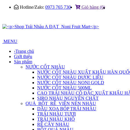
Hotline/Zalo:
0973 765 730
Giỏ hàng (0)
MENU
›
Trang chủ
Giới thiệu
Sản phẩm
NƯỚC CỐT NHÀU
NƯỚC CỐT NHÀU XUẤT KHẨU HÀN QUỐ
NƯỚC CỐT NHÀU DƯỢC LIỆU
NƯỚC CỐT NHÀU NONI GOLD
NƯỚC CỐT NHÀU 500ML
CAO TRÁI NHÀU CÔ ĐẶC XUẤT KHẨU H
SIRO NHÀU NGUYÊN CHẤT
QUẢ_BỘT_RỄ_VIÊN NÉN NHÀU
DẦU XOA BÓP TRÁI NHÀU
TRÁI NHÀU TƯƠI
TRÁI NHÀU KHÔ
RỄ CÂY NHÀU
BỘT QUẢ NHÀU