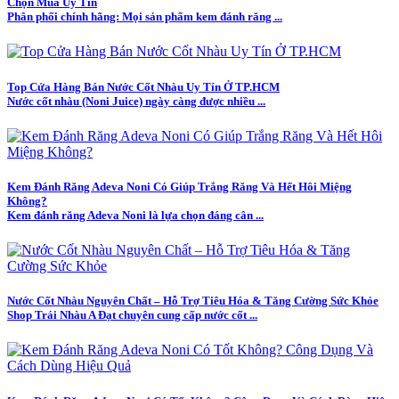
Chọn Mua Uy Tín
Phân phối chính hãng: Mọi sản phẩm kem đánh răng ...
Top Cửa Hàng Bán Nước Cốt Nhàu Uy Tín Ở TP.HCM
Nước cốt nhàu (Noni Juice) ngày càng được nhiều ...
Kem Đánh Răng Adeva Noni Có Giúp Trắng Răng Và Hết Hôi Miệng
Không?
Kem đánh răng Adeva Noni là lựa chọn đáng cân ...
Nước Cốt Nhàu Nguyên Chất – Hỗ Trợ Tiêu Hóa & Tăng Cường Sức Khỏe
Shop Trái Nhàu A Đạt chuyên cung cấp nước cốt ...