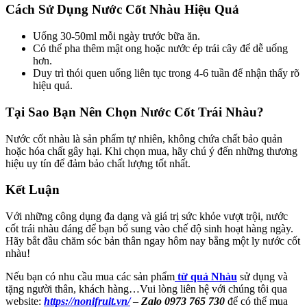
Cách Sử Dụng Nước Cốt Nhàu Hiệu Quả
Uống 30-50ml mỗi ngày trước bữa ăn.
Có thể pha thêm mật ong hoặc nước ép trái cây để dễ uống
hơn.
Duy trì thói quen uống liên tục trong 4-6 tuần để nhận thấy rõ
hiệu quả.
Tại Sao Bạn Nên Chọn Nước Cốt Trái Nhàu?
Nước cốt nhàu là sản phẩm tự nhiên, không chứa chất bảo quản
hoặc hóa chất gây hại. Khi chọn mua, hãy chú ý đến những thương
hiệu uy tín để đảm bảo chất lượng tốt nhất.
Kết Luận
Với những công dụng đa dạng và giá trị sức khỏe vượt trội, nước
cốt trái nhàu đáng để bạn bổ sung vào chế độ sinh hoạt hàng ngày.
Hãy bắt đầu chăm sóc bản thân ngay hôm nay bằng một ly nước cốt
nhàu!
Nếu bạn có nhu cầu mua các sản phẩm
từ quả Nhàu
sử dụng và
tặng người thân, khách hàng…Vui lòng liên hệ với chúng tôi qua
website:
https://nonifruit.vn/
–
Zalo 0973 765 730
để có thể mua