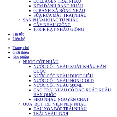
COLLAGEN TRÁI NHÀU
KEM ĐÁNH RĂNG NHÀU
02 BÁNH XÀ BÔNG NHÀU
SỮA RỬA MẶT TRÁI NHÀU
SẢN PHẨM KHÁC TỪ NHÀU
CÂY NHÀU GIỐNG
100GR HẠT NHÀU GIỐNG
Tin tức
Liên hệ
Trang chủ
Giới thiệu
Sản phẩm
NƯỚC CỐT NHÀU
NƯỚC CỐT NHÀU XUẤT KHẨU HÀN
QUỐC
NƯỚC CỐT NHÀU DƯỢC LIỆU
NƯỚC CỐT NHÀU NONI GOLD
NƯỚC CỐT NHÀU 500ML
CAO TRÁI NHÀU CÔ ĐẶC XUẤT KHẨU
HÀN QUỐC
SIRO NHÀU NGUYÊN CHẤT
QUẢ_BỘT_RỄ_VIÊN NÉN NHÀU
DẦU XOA BÓP TRÁI NHÀU
TRÁI NHÀU TƯƠI