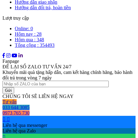
Hướng dẫn giao nhận
Hướng dẫn đổi trả, hoàn tiền
Lượt truy cập
Online: 0
Hôm nay : 28
Hôm qua : 348
Tổng cộng : 354493
Fanpage
ĐỂ LẠI SỐ ZALO TƯ VẤN 24/7
Khuyến mãi quà tặng hấp dẫn, cam kết hàng chính hãng, bảo hành
đổi trả trong vòng 7 ngày
CHÚNG TÔI SẼ LIÊN HỆ NGAY
Tư vấn
033 644 3085
0973 765 730
Liên hệ qua messenger
Liên hệ qua Zalo