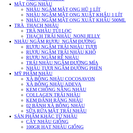
MẬT ONG NHÀU
NHÀU NGÂM MẬT ONG HŨ 1 LÍT
NHÀU NGÂM MẬT ONG XUẤT KHẨU 1 LÍT
NHÀU NGÂM MẬT ONG XUẤT KHẨU 500ML
TRÀ_THẠCH NHÀU
TRÀ NHÀU TÚI LỌC
THẠCH TRÁI NHÀU_NONI JELLY
NHÀU NGÂM RƯỢU_NGÂM ĐƯỜNG
RƯỢU NGÂM TRÁI NHÀU TƯƠI
RƯỢU NGÂM TRÁI NHÀU KHÔ
RƯỢU NGÂM RỄ NHÀU
TRÁI NHÀU NGÂM ĐƯỜNG MÍA
NHÀU TƯƠI NGÂM ĐƯỜNG PHÈN
MỸ PHẨM NHÀU
XÀ BÔNG NHÀU COCOSAVON
XÀ BÔNG NHÀU ADEVA
KEM CHỐNG NẮNG NHÀU
COLLAGEN TRÁI NHÀU
KEM ĐÁNH RĂNG NHÀU
02 BÁNH XÀ BÔNG NHÀU
SỮA RỬA MẶT TRÁI NHÀU
SẢN PHẨM KHÁC TỪ NHÀU
CÂY NHÀU GIỐNG
100GR HẠT NHÀU GIỐNG