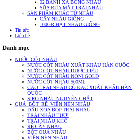
02 BÁNH XÀ BÔNG NHÀU
SỮA RỬA MẶT TRÁI NHÀU
SẢN PHẨM KHÁC TỪ NHÀU
CÂY NHÀU GIỐNG
100GR HẠT NHÀU GIỐNG
Tin tức
Liên hệ
Danh mục
NƯỚC CỐT NHÀU
NƯỚC CỐT NHÀU XUẤT KHẨU HÀN QUỐC
NƯỚC CỐT NHÀU DƯỢC LIỆU
NƯỚC CỐT NHÀU NONI GOLD
NƯỚC CỐT NHÀU 500ML
CAO TRÁI NHÀU CÔ ĐẶC XUẤT KHẨU HÀN
QUỐC
SIRO NHÀU NGUYÊN CHẤT
QUẢ_BỘT_RỄ_VIÊN NÉN NHÀU
DẦU XOA BÓP TRÁI NHÀU
TRÁI NHÀU TƯƠI
TRÁI NHÀU KHÔ
RỄ CÂY NHÀU
BỘT QUẢ NHÀU
VIÊN NÉN NHÀU