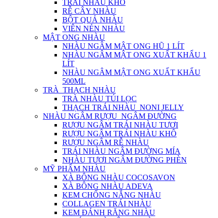
TRÁI NHÀU KHÔ
RỄ CÂY NHÀU
BỘT QUẢ NHÀU
VIÊN NÉN NHÀU
MẬT ONG NHÀU
NHÀU NGÂM MẬT ONG HŨ 1 LÍT
NHÀU NGÂM MẬT ONG XUẤT KHẨU 1
LÍT
NHÀU NGÂM MẬT ONG XUẤT KHẨU
500ML
TRÀ_THẠCH NHÀU
TRÀ NHÀU TÚI LỌC
THẠCH TRÁI NHÀU_NONI JELLY
NHÀU NGÂM RƯỢU_NGÂM ĐƯỜNG
RƯỢU NGÂM TRÁI NHÀU TƯƠI
RƯỢU NGÂM TRÁI NHÀU KHÔ
RƯỢU NGÂM RỄ NHÀU
TRÁI NHÀU NGÂM ĐƯỜNG MÍA
NHÀU TƯƠI NGÂM ĐƯỜNG PHÈN
MỸ PHẨM NHÀU
XÀ BÔNG NHÀU COCOSAVON
XÀ BÔNG NHÀU ADEVA
KEM CHỐNG NẮNG NHÀU
COLLAGEN TRÁI NHÀU
KEM ĐÁNH RĂNG NHÀU