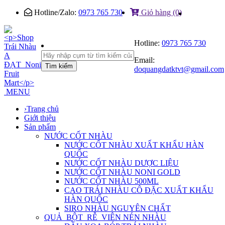
Hotline/Zalo:
0973 765 730
Giỏ hàng (0)
Hotline:
0973 765 730
Email:
Tìm kiếm
doquangdatktvt@gmail.com
MENU
›
Trang chủ
Giới thiệu
Sản phẩm
NƯỚC CỐT NHÀU
NƯỚC CỐT NHÀU XUẤT KHẨU HÀN
QUỐC
NƯỚC CỐT NHÀU DƯỢC LIỆU
NƯỚC CỐT NHÀU NONI GOLD
NƯỚC CỐT NHÀU 500ML
CAO TRÁI NHÀU CÔ ĐẶC XUẤT KHẨU
HÀN QUỐC
SIRO NHÀU NGUYÊN CHẤT
QUẢ_BỘT_RỄ_VIÊN NÉN NHÀU