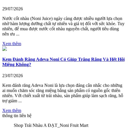
29/07/2026
Nước cốt nhàu (Noni Juice) ngày càng được nhiều người lựa chọn
nhờ hàm lượng dưỡng chất tự nhiên và giá trị đối với sức khỏe. Tuy
nhiên, để mua được nước cốt nhàu nguyên chất, người tiêu dùng
nên ưu ...
Xem thêm
Kem Đánh Răng Adeva Noni Có Giúp Trắng Răng Và Hết Hôi
Miệng Không?
23/07/2026
Kem đánh răng Adeva Noni là lựa chọn đáng cân nhắc cho những
ai muốn chăm sóc răng miệng bằng sản phẩm có nguồn gốc thiên
nhiên. Với chiết xuất từ trái nhàu, sản phẩm giúp làm sạch răng, hỗ
trợ giảm ...
Xem thêm
thông tin liên hệ
Shop Trái Nhàu A ĐẠT_Noni Fruit Mart