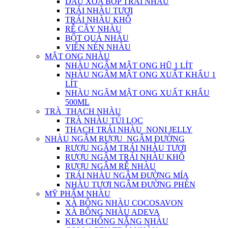
DẦU XOA BÓP TRÁI NHÀU
TRÁI NHÀU TƯƠI
TRÁI NHÀU KHÔ
RỄ CÂY NHÀU
BỘT QUẢ NHÀU
VIÊN NÉN NHÀU
MẬT ONG NHÀU
NHÀU NGÂM MẬT ONG HŨ 1 LÍT
NHÀU NGÂM MẬT ONG XUẤT KHẨU 1
LÍT
NHÀU NGÂM MẬT ONG XUẤT KHẨU
500ML
TRÀ_THẠCH NHÀU
TRÀ NHÀU TÚI LỌC
THẠCH TRÁI NHÀU_NONI JELLY
NHÀU NGÂM RƯỢU_NGÂM ĐƯỜNG
RƯỢU NGÂM TRÁI NHÀU TƯƠI
RƯỢU NGÂM TRÁI NHÀU KHÔ
RƯỢU NGÂM RỄ NHÀU
TRÁI NHÀU NGÂM ĐƯỜNG MÍA
NHÀU TƯƠI NGÂM ĐƯỜNG PHÈN
MỸ PHẨM NHÀU
XÀ BÔNG NHÀU COCOSAVON
XÀ BÔNG NHÀU ADEVA
KEM CHỐNG NẮNG NHÀU