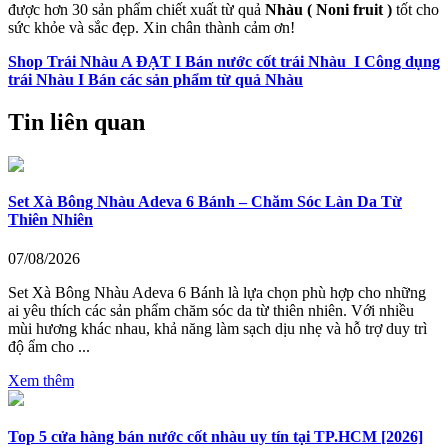
được hơn 30 sản phẩm chiết xuất từ quả
Nhàu ( Noni fruit )
tốt cho
sức khỏe và sắc đẹp. Xin chân thành cảm ơn!
Shop Trái Nhàu A ĐẠT I Bán nước cốt trái Nhàu I Công dụng
trái Nhàu I Bán các sản phẩm từ quả Nhàu
Tin liên quan
Set Xà Bông Nhàu Adeva 6 Bánh – Chăm Sóc Làn Da Từ
Thiên Nhiên
07/08/2026
Set Xà Bông Nhàu Adeva 6 Bánh là lựa chọn phù hợp cho những
ai yêu thích các sản phẩm chăm sóc da từ thiên nhiên. Với nhiều
mùi hương khác nhau, khả năng làm sạch dịu nhẹ và hỗ trợ duy trì
độ ẩm cho ...
Xem thêm
Top 5 cửa hàng bán nước cốt nhàu uy tín tại TP.HCM [2026]