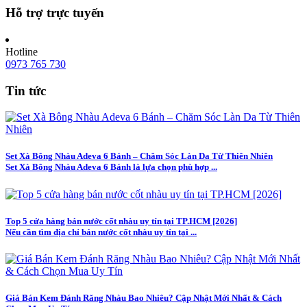
Hỗ trợ trực tuyến
Hotline
0973 765 730
Tin tức
Set Xà Bông Nhàu Adeva 6 Bánh – Chăm Sóc Làn Da Từ Thiên Nhiên
Set Xà Bông Nhàu Adeva 6 Bánh là lựa chọn phù hợp ...
Top 5 cửa hàng bán nước cốt nhàu uy tín tại TP.HCM [2026]
Nếu cần tìm địa chỉ bán nước cốt nhàu uy tín tại ...
Giá Bán Kem Đánh Răng Nhàu Bao Nhiêu? Cập Nhật Mới Nhất & Cách