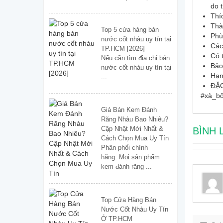
do t
Thí
Thà
Top 5 cửa hàng bán
Phù
nước cốt nhàu uy tín tại
Các
TP.HCM [2026]
Có 
Nếu cần tìm địa chỉ bán
Bảo
nước cốt nhàu uy tín tại
Hạn
...
ĐẶC
#xà_bô
Giá Bán Kem Đánh
Răng Nhàu Bao Nhiêu?
Cập Nhật Mới Nhất &
BÌNH 
Cách Chọn Mua Uy Tín
Phân phối chính
hãng: Mọi sản phẩm
kem đánh răng ...
Top Cửa Hàng Bán
Nước Cốt Nhàu Uy Tín
Ở TP.HCM