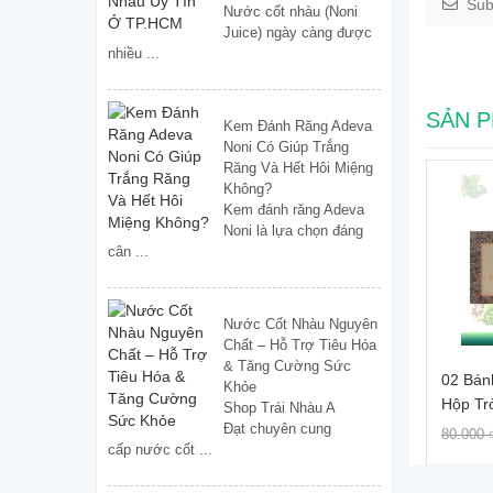
Sub
Nước cốt nhàu (Noni
Juice) ngày càng được
nhiều ...
SẢN P
Kem Đánh Răng Adeva
Noni Có Giúp Trắng
Răng Và Hết Hôi Miệng
-14%
Không?
Kem đánh răng Adeva
Noni là lựa chọn đáng
cân ...
KEM
50G
80.0
Nước Cốt Nhàu Nguyên
Chất – Hỗ Trợ Tiêu Hóa
& Tăng Cường Sức
02 Bánh Xà Bông Trái Nhàu
Khỏe
Hộp Tròn Xuất Khẩu Noni
Shop Trái Nhàu A
Soap
Đạt chuyên cung
69.000 ₫
80.000 ₫
cấp nước cốt ...