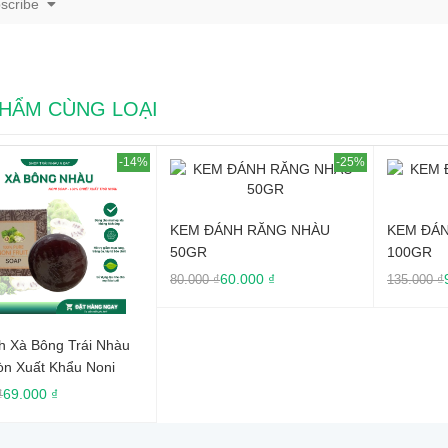
scribe
HẨM CÙNG LOẠI
-25%
-30%
Sữa Rử
 ĐÁNH RĂNG NHÀU
KEM ĐÁNH RĂNG NHÀU
R
100GR
199.000
60.000 ₫
95.000 ₫
00 ₫
135.000 ₫