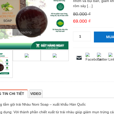
nhờn và bụi bẩn, giảm kh
rôm sảy […]
80.000 ₫
- 14%
69.000 ₫
Loading...
MUA
 TIN CHI TIẾT
VIDEO
g tắm gội trái Nhàu Noni Soap – xuất khẩu Hàn Quốc
g dụng: Với thành phần chiết xuất từ trái nhàu giúp giảm mụn trứng cá