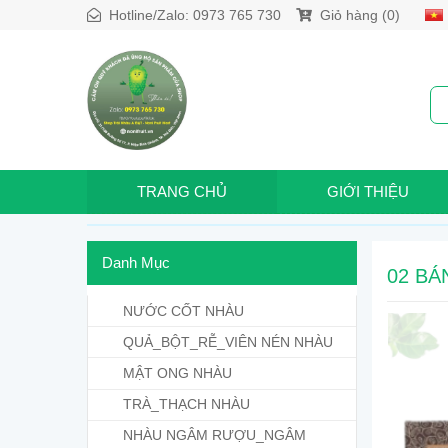
Hotline/Zalo:
0973 765 730
Giỏ hàng (0)
TRANG CHỦ
GIỚI THIỆU
Danh Mục
02 BÁ
NƯỚC CỐT NHÀU
QUẢ_BỘT_RỄ_VIÊN NÉN NHÀU
MẬT ONG NHÀU
TRÀ_THẠCH NHÀU
NHÀU NGÂM RƯỢU_NGÂM