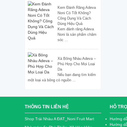
Kem Đánh Răng Adeva
Noni Có Tốt Không?
Công Dụng Và Cách
Dùng Hiệu Quả
Kem đánh răng Adeva
Noni là sản phẩm chăm
sóc ...
Xà Bông Nhàu Adeva –
Phù Hợp Cho Mọi Loại
Da
Nếu bạn đang tìm kiếm
một loại xà bông có nguồn ...
THÔNG TIN LIÊN HỆ
HỖ TR
Shop Trái Nhàu A ĐẠT_Noni Fruit Mart
Hướng d
Hướng dẫ