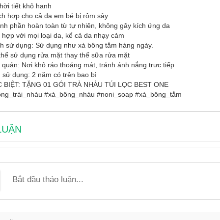
hời tiết khô hanh
ch hợp cho cả da em bé bị rôm sảy
nh phần hoàn toàn từ tự nhiên, không gây kích ứng da
 hợp với mọi loại da, kể cả da nhạy cảm
h sử dụng: Sử dụng như xà bông tắm hàng ngày.
thể sử dụng rửa mặt thay thế sữa rửa mặt
 quản: Nơi khô ráo thoáng mát, tránh ánh nắng trực tiếp
 sử dụng: 2 năm có trên bao bì
 BIỆT: TẶNG 01 GÓI TRÀ NHÀU TÚI LỌC BEST ONE
ng_trái_nhàu #xà_bông_nhàu #noni_soap #xà_bông_tắm
LUẬN