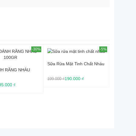
-5%
-10%
a Mặt Tinh Chất Nhàu
Nước Súc Miệng Nhàu
Kem Chố
190.000 ₫
89.000 ₫
 ₫
99.000 ₫
289.000 ₫