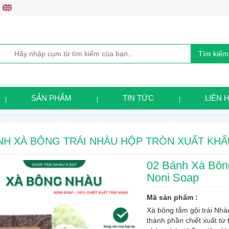
Tìm kiếm
SẢN PHẨM
TIN TỨC
LIÊN 
NH XÀ BÔNG TRÁI NHÀU HỘP TRÒN XUẤT KHẨ
02 Bánh Xà Bôn
Noni Soap
Mã sản phẩm :
Xà bông tắm gội trái Nh
thành phần chiết xuất từ 