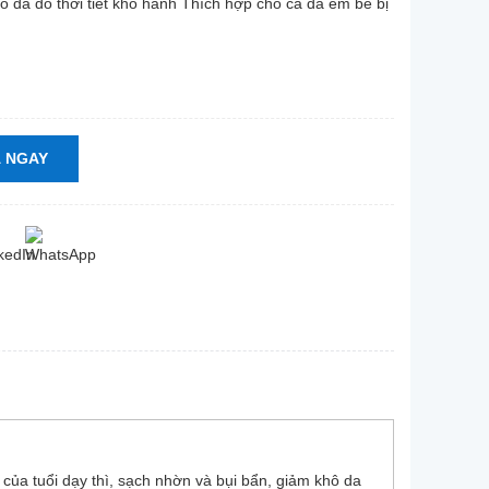
ô da do thời tiết khô hanh Thích hợp cho cả da em bé bị
 NGAY
 của tuổi dạy thì, sạch nhờn và bụi bẩn, giảm khô da