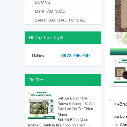
ĐƯỜNG
MỸ PHẨM NHÀU
SẢN PHẨM KHÁC TỪ NHÀU
Hỗ Trợ Trực Tuyến
Hotline
0973 765 730
Tin Tức
Set Xà Bông Nhàu
Adeva 6 Bánh – Chăm
THÔNG
Sóc Làn Da Từ Thiên
Nhiên
Xà bôn
Set Xà Bông Nhàu
Côn
Adeva 6 Bánh là lựa chọn phù hợp ...