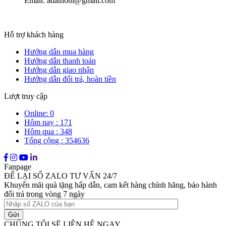
Email: adatnoni@gmail.com
Hỗ trợ khách hàng
Hướng dẫn mua hàng
Hướng dẫn thanh toán
Hướng dẫn giao nhận
Hướng dẫn đổi trả, hoàn tiền
Lượt truy cập
Online: 0
Hôm nay : 171
Hôm qua : 348
Tổng cộng : 354636
Fanpage
ĐỂ LẠI SỐ ZALO TƯ VẤN 24/7
Khuyến mãi quà tặng hấp dẫn, cam kết hàng chính hãng, bảo hành
đổi trả trong vòng 7 ngày
CHÚNG TÔI SẼ LIÊN HỆ NGAY