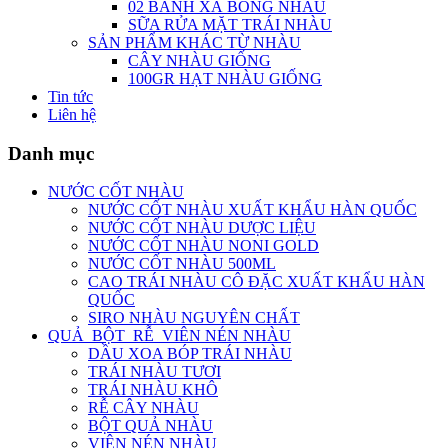
02 BÁNH XÀ BÔNG NHÀU
SỮA RỬA MẶT TRÁI NHÀU
SẢN PHẨM KHÁC TỪ NHÀU
CÂY NHÀU GIỐNG
100GR HẠT NHÀU GIỐNG
Tin tức
Liên hệ
Danh mục
NƯỚC CỐT NHÀU
NƯỚC CỐT NHÀU XUẤT KHẨU HÀN QUỐC
NƯỚC CỐT NHÀU DƯỢC LIỆU
NƯỚC CỐT NHÀU NONI GOLD
NƯỚC CỐT NHÀU 500ML
CAO TRÁI NHÀU CÔ ĐẶC XUẤT KHẨU HÀN
QUỐC
SIRO NHÀU NGUYÊN CHẤT
QUẢ_BỘT_RỄ_VIÊN NÉN NHÀU
DẦU XOA BÓP TRÁI NHÀU
TRÁI NHÀU TƯƠI
TRÁI NHÀU KHÔ
RỄ CÂY NHÀU
BỘT QUẢ NHÀU
VIÊN NÉN NHÀU