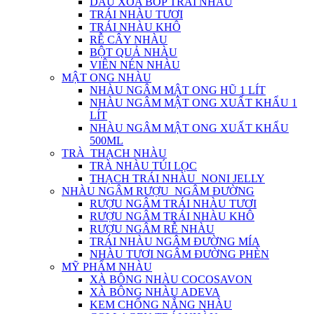
DẦU XOA BÓP TRÁI NHÀU
TRÁI NHÀU TƯƠI
TRÁI NHÀU KHÔ
RỄ CÂY NHÀU
BỘT QUẢ NHÀU
VIÊN NÉN NHÀU
MẬT ONG NHÀU
NHÀU NGÂM MẬT ONG HŨ 1 LÍT
NHÀU NGÂM MẬT ONG XUẤT KHẨU 1
LÍT
NHÀU NGÂM MẬT ONG XUẤT KHẨU
500ML
TRÀ_THẠCH NHÀU
TRÀ NHÀU TÚI LỌC
THẠCH TRÁI NHÀU_NONI JELLY
NHÀU NGÂM RƯỢU_NGÂM ĐƯỜNG
RƯỢU NGÂM TRÁI NHÀU TƯƠI
RƯỢU NGÂM TRÁI NHÀU KHÔ
RƯỢU NGÂM RỄ NHÀU
TRÁI NHÀU NGÂM ĐƯỜNG MÍA
NHÀU TƯƠI NGÂM ĐƯỜNG PHÈN
MỸ PHẨM NHÀU
XÀ BÔNG NHÀU COCOSAVON
XÀ BÔNG NHÀU ADEVA
KEM CHỐNG NẮNG NHÀU