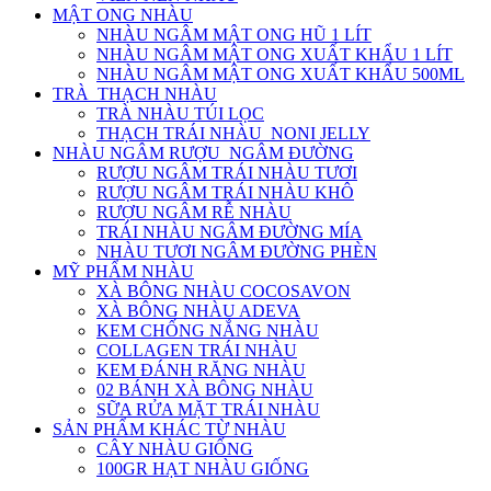
MẬT ONG NHÀU
NHÀU NGÂM MẬT ONG HŨ 1 LÍT
NHÀU NGÂM MẬT ONG XUẤT KHẨU 1 LÍT
NHÀU NGÂM MẬT ONG XUẤT KHẨU 500ML
TRÀ_THẠCH NHÀU
TRÀ NHÀU TÚI LỌC
THẠCH TRÁI NHÀU_NONI JELLY
NHÀU NGÂM RƯỢU_NGÂM ĐƯỜNG
RƯỢU NGÂM TRÁI NHÀU TƯƠI
RƯỢU NGÂM TRÁI NHÀU KHÔ
RƯỢU NGÂM RỄ NHÀU
TRÁI NHÀU NGÂM ĐƯỜNG MÍA
NHÀU TƯƠI NGÂM ĐƯỜNG PHÈN
MỸ PHẨM NHÀU
XÀ BÔNG NHÀU COCOSAVON
XÀ BÔNG NHÀU ADEVA
KEM CHỐNG NẮNG NHÀU
COLLAGEN TRÁI NHÀU
KEM ĐÁNH RĂNG NHÀU
02 BÁNH XÀ BÔNG NHÀU
SỮA RỬA MẶT TRÁI NHÀU
SẢN PHẨM KHÁC TỪ NHÀU
CÂY NHÀU GIỐNG
100GR HẠT NHÀU GIỐNG