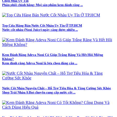
Chọn Mua Uy Tín
Phân phối chính hãng: Mọi sản phẩm kem đánh răng ...
Top Cửa Hàng Bán Nước Cốt Nhàu Uy Tín Ở TP.HCM
Nước cốt nhàu (Noni Juice) ngày càng được nhiều ...
Kem Đánh Răng Adeva Noni Có Giúp Trắng Răng Và Hết Hôi Miệng
Không?
Kem đánh răng Adeva Noni là lựa chọn đáng cân ...
Nước Cốt Nhàu Nguyên Chất – Hỗ Trợ Tiêu Hóa & Tăng Cường Sức Khỏe
Shop Trái Nhàu A Đạt chuyên cung cấp nước cốt ...