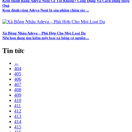
Kem Đánh Răng Adeva Noni Có Tốt Không? Công Dụng Và Cách Dùng Hiệu
Quả
Kem đánh răng Adeva Noni là sản phẩm chăm sóc ...
Xà Bông Nhàu Adeva – Phù Hợp Cho Mọi Loại Da
Nếu bạn đang tìm kiếm một loại xà bông có nguồn ...
Tin tức
←
404
405
406
407
408
409
410
411
412
413
414
415