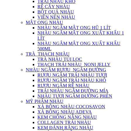
TRÁI NHÀU KHÔ
RỄ CÂY NHÀU
BỘT QUẢ NHÀU
VIÊN NÉN NHÀU
MẬT ONG NHÀU
NHÀU NGÂM MẬT ONG HŨ 1 LÍT
NHÀU NGÂM MẬT ONG XUẤT KHẨU 1
LÍT
NHÀU NGÂM MẬT ONG XUẤT KHẨU
500ML
TRÀ_THẠCH NHÀU
TRÀ NHÀU TÚI LỌC
THẠCH TRÁI NHÀU_NONI JELLY
NHÀU NGÂM RƯỢU_NGÂM ĐƯỜNG
RƯỢU NGÂM TRÁI NHÀU TƯƠI
RƯỢU NGÂM TRÁI NHÀU KHÔ
RƯỢU NGÂM RỄ NHÀU
TRÁI NHÀU NGÂM ĐƯỜNG MÍA
NHÀU TƯƠI NGÂM ĐƯỜNG PHÈN
MỸ PHẨM NHÀU
XÀ BÔNG NHÀU COCOSAVON
XÀ BÔNG NHÀU ADEVA
KEM CHỐNG NẮNG NHÀU
COLLAGEN TRÁI NHÀU
KEM ĐÁNH RĂNG NHÀU