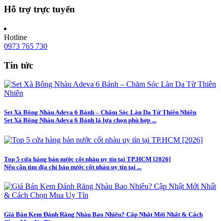
Hỗ trợ trực tuyến
Hotline
0973 765 730
Tin tức
Set Xà Bông Nhàu Adeva 6 Bánh – Chăm Sóc Làn Da Từ Thiên Nhiên
Set Xà Bông Nhàu Adeva 6 Bánh là lựa chọn phù hợp ...
Top 5 cửa hàng bán nước cốt nhàu uy tín tại TP.HCM [2026]
Nếu cần tìm địa chỉ bán nước cốt nhàu uy tín tại ...
Giá Bán Kem Đánh Răng Nhàu Bao Nhiêu? Cập Nhật Mới Nhất & Cách