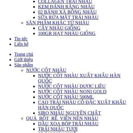
COLLAGEN TRÁI NHÀU
KEM ĐÁNH RĂNG NHÀU
02 BÁNH XÀ BÔNG NHÀU
SỮA RỬA MẶT TRÁI NHÀU
SẢN PHẨM KHÁC TỪ NHÀU
CÂY NHÀU GIỐNG
100GR HẠT NHÀU GIỐNG
Tin tức
Liên hệ
Trang chủ
Giới thiệu
Sản phẩm
NƯỚC CỐT NHÀU
NƯỚC CỐT NHÀU XUẤT KHẨU HÀN
QUỐC
NƯỚC CỐT NHÀU DƯỢC LIỆU
NƯỚC CỐT NHÀU NONI GOLD
NƯỚC CỐT NHÀU 500ML
CAO TRÁI NHÀU CÔ ĐẶC XUẤT KHẨU
HÀN QUỐC
SIRO NHÀU NGUYÊN CHẤT
QUẢ_BỘT_RỄ_VIÊN NÉN NHÀU
DẦU XOA BÓP TRÁI NHÀU
TRÁI NHÀU TƯƠI