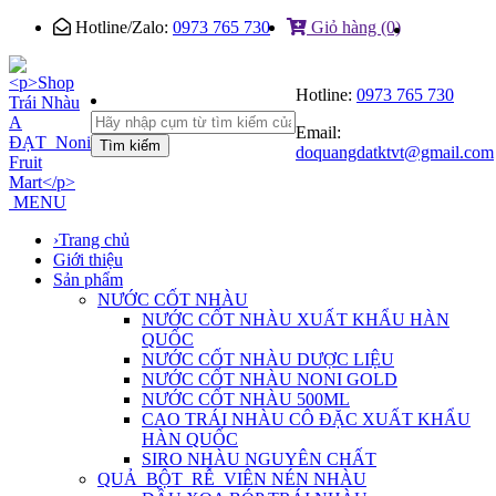
Hotline/Zalo:
0973 765 730
Giỏ hàng (0)
Hotline:
0973 765 730
Email:
Tìm kiếm
doquangdatktvt@gmail.com
MENU
›
Trang chủ
Giới thiệu
Sản phẩm
NƯỚC CỐT NHÀU
NƯỚC CỐT NHÀU XUẤT KHẨU HÀN
QUỐC
NƯỚC CỐT NHÀU DƯỢC LIỆU
NƯỚC CỐT NHÀU NONI GOLD
NƯỚC CỐT NHÀU 500ML
CAO TRÁI NHÀU CÔ ĐẶC XUẤT KHẨU
HÀN QUỐC
SIRO NHÀU NGUYÊN CHẤT
QUẢ_BỘT_RỄ_VIÊN NÉN NHÀU