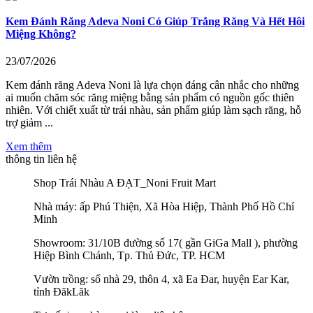
Kem Đánh Răng Adeva Noni Có Giúp Trắng Răng Và Hết Hôi
Miệng Không?
23/07/2026
Kem đánh răng Adeva Noni là lựa chọn đáng cân nhắc cho những
ai muốn chăm sóc răng miệng bằng sản phẩm có nguồn gốc thiên
nhiên. Với chiết xuất từ trái nhàu, sản phẩm giúp làm sạch răng, hỗ
trợ giảm ...
Xem thêm
thông tin liên hệ
Shop Trái Nhàu A ĐẠT_Noni Fruit Mart
Nhà máy: ấp Phú Thiện, Xã Hòa Hiệp, Thành Phố Hồ Chí
Minh
Showroom: 31/10B đường số 17( gần GiGa Mall ), phường
Hiệp Bình Chánh, Tp. Thủ Đức, TP. HCM
Vườn trồng: số nhà 29, thôn 4, xã Ea Đar, huyện Ear Kar,
tỉnh ĐăkLăk