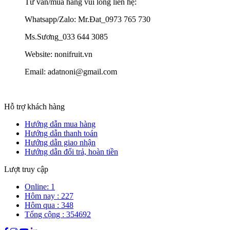
Tư vấn/mua hàng vui lòng liên hệ:
Whatsapp/Zalo: Mr.Đat_0973 765 730
Ms.Sương_033 644 3085
Website: nonifruit.vn
Email: adatnoni@gmail.com
Hỗ trợ khách hàng
Hướng dẫn mua hàng
Hướng dẫn thanh toán
Hướng dẫn giao nhận
Hướng dẫn đổi trả, hoàn tiền
Lượt truy cập
Online: 1
Hôm nay : 227
Hôm qua : 348
Tổng cộng : 354692