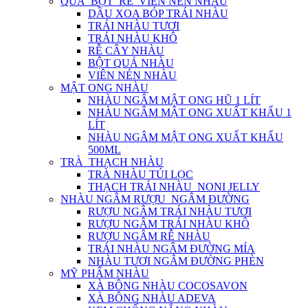
QUẢ_BỘT_RỄ_VIÊN NÉN NHÀU
DẦU XOA BÓP TRÁI NHÀU
TRÁI NHÀU TƯƠI
TRÁI NHÀU KHÔ
RỄ CÂY NHÀU
BỘT QUẢ NHÀU
VIÊN NÉN NHÀU
MẬT ONG NHÀU
NHÀU NGÂM MẬT ONG HŨ 1 LÍT
NHÀU NGÂM MẬT ONG XUẤT KHẨU 1
LÍT
NHÀU NGÂM MẬT ONG XUẤT KHẨU
500ML
TRÀ_THẠCH NHÀU
TRÀ NHÀU TÚI LỌC
THẠCH TRÁI NHÀU_NONI JELLY
NHÀU NGÂM RƯỢU_NGÂM ĐƯỜNG
RƯỢU NGÂM TRÁI NHÀU TƯƠI
RƯỢU NGÂM TRÁI NHÀU KHÔ
RƯỢU NGÂM RỄ NHÀU
TRÁI NHÀU NGÂM ĐƯỜNG MÍA
NHÀU TƯƠI NGÂM ĐƯỜNG PHÈN
MỸ PHẨM NHÀU
XÀ BÔNG NHÀU COCOSAVON
XÀ BÔNG NHÀU ADEVA