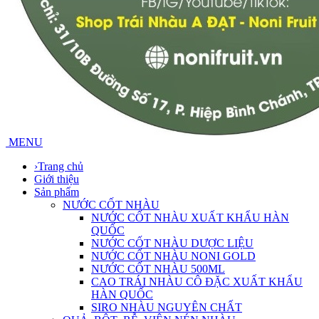
MENU
›
Trang chủ
Giới thiệu
Sản phẩm
NƯỚC CỐT NHÀU
NƯỚC CỐT NHÀU XUẤT KHẨU HÀN
QUỐC
NƯỚC CỐT NHÀU DƯỢC LIỆU
NƯỚC CỐT NHÀU NONI GOLD
NƯỚC CỐT NHÀU 500ML
CAO TRÁI NHÀU CÔ ĐẶC XUẤT KHẨU
HÀN QUỐC
SIRO NHÀU NGUYÊN CHẤT