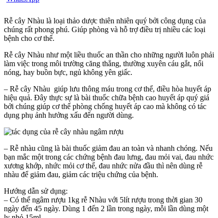
Rễ cây Nhàu là loại thảo dược thiên nhiên quý bởi công dụng của
chúng rất phong phú. Giúp phòng và hỗ trợ điều trị nhiều các loại
bệnh cho cơ thể.
Rễ cây Nhàu như một liều thuốc an thần cho những người luôn phải
làm việc trong môi trường căng thẳng, thường xuyên cáu gắt, nổi
nóng, hay buồn bực, ngủ không yên giấc.
– Rễ cây Nhàu giúp lưu thông máu trong cơ thể, điều hòa huyết áp
hiệu quả. Đây thực sự là bài thuốc chữa bệnh cao huyết áp quý giá
bởi chúng giúp cơ thể phòng chống huyết áp cao mà không có tác
dụng phụ ảnh hưởng xấu đến người dùng.
– Rễ nhàu cũng là bài thuốc giảm đau an toàn và nhanh chóng. Nếu
bạn mắc một trong các chứng bệnh đau lưng, đau mỏi vai, đau nhức
xương khớp, nhức mỏi cơ thể, đau nhức nửa đầu thì nên dùng rễ
nhàu để giảm đau, giảm các triệu chứng của bệnh.
Hướng dẫn sử dụng:
– Có thể ngâm rượu 1kg rễ Nhàu với 5lít rượu trong thời gian 30
ngày đến 45 ngày. Dùng 1 đến 2 lần trong ngày, mỗi lần dùng một
ly nhỏ 15ml.