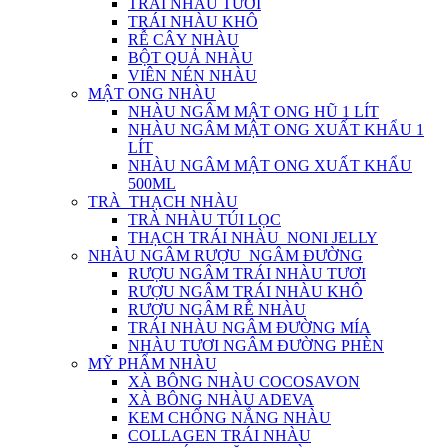
TRÁI NHÀU TƯƠI
TRÁI NHÀU KHÔ
RỄ CÂY NHÀU
BỘT QUẢ NHÀU
VIÊN NÉN NHÀU
MẬT ONG NHÀU
NHÀU NGÂM MẬT ONG HŨ 1 LÍT
NHÀU NGÂM MẬT ONG XUẤT KHẨU 1
LÍT
NHÀU NGÂM MẬT ONG XUẤT KHẨU
500ML
TRÀ_THẠCH NHÀU
TRÀ NHÀU TÚI LỌC
THẠCH TRÁI NHÀU_NONI JELLY
NHÀU NGÂM RƯỢU_NGÂM ĐƯỜNG
RƯỢU NGÂM TRÁI NHÀU TƯƠI
RƯỢU NGÂM TRÁI NHÀU KHÔ
RƯỢU NGÂM RỄ NHÀU
TRÁI NHÀU NGÂM ĐƯỜNG MÍA
NHÀU TƯƠI NGÂM ĐƯỜNG PHÈN
MỸ PHẨM NHÀU
XÀ BÔNG NHÀU COCOSAVON
XÀ BÔNG NHÀU ADEVA
KEM CHỐNG NẮNG NHÀU
COLLAGEN TRÁI NHÀU