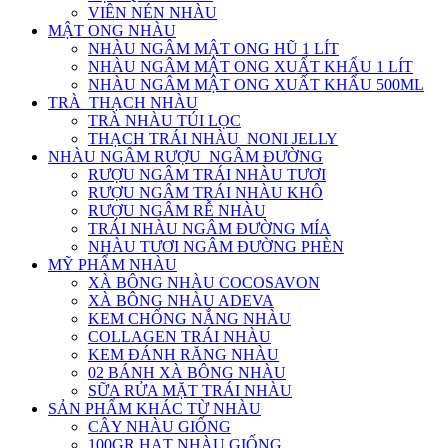
VIÊN NÉN NHÀU
MẬT ONG NHÀU
NHÀU NGÂM MẬT ONG HŨ 1 LÍT
NHÀU NGÂM MẬT ONG XUẤT KHẨU 1 LÍT
NHÀU NGÂM MẬT ONG XUẤT KHẨU 500ML
TRÀ_THẠCH NHÀU
TRÀ NHÀU TÚI LỌC
THẠCH TRÁI NHÀU_NONI JELLY
NHÀU NGÂM RƯỢU_NGÂM ĐƯỜNG
RƯỢU NGÂM TRÁI NHÀU TƯƠI
RƯỢU NGÂM TRÁI NHÀU KHÔ
RƯỢU NGÂM RỄ NHÀU
TRÁI NHÀU NGÂM ĐƯỜNG MÍA
NHÀU TƯƠI NGÂM ĐƯỜNG PHÈN
MỸ PHẨM NHÀU
XÀ BÔNG NHÀU COCOSAVON
XÀ BÔNG NHÀU ADEVA
KEM CHỐNG NẮNG NHÀU
COLLAGEN TRÁI NHÀU
KEM ĐÁNH RĂNG NHÀU
02 BÁNH XÀ BÔNG NHÀU
SỮA RỬA MẶT TRÁI NHÀU
SẢN PHẨM KHÁC TỪ NHÀU
CÂY NHÀU GIỐNG
100GR HẠT NHÀU GIỐNG