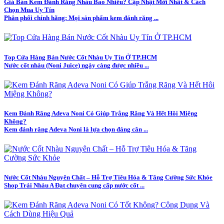
Giá Bán Kem Đánh Răng Nhàu Bao Nhiêu? Cập Nhật Mới Nhất & Cách
Chọn Mua Uy Tín
Phân phối chính hãng: Mọi sản phẩm kem đánh răng ...
Top Cửa Hàng Bán Nước Cốt Nhàu Uy Tín Ở TP.HCM
Nước cốt nhàu (Noni Juice) ngày càng được nhiều ...
Kem Đánh Răng Adeva Noni Có Giúp Trắng Răng Và Hết Hôi Miệng
Không?
Kem đánh răng Adeva Noni là lựa chọn đáng cân ...
Nước Cốt Nhàu Nguyên Chất – Hỗ Trợ Tiêu Hóa & Tăng Cường Sức Khỏe
Shop Trái Nhàu A Đạt chuyên cung cấp nước cốt ...