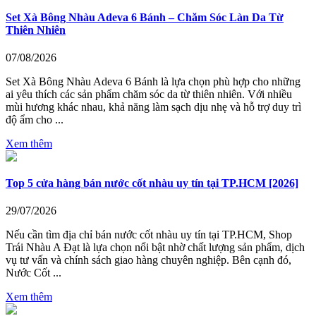
Set Xà Bông Nhàu Adeva 6 Bánh – Chăm Sóc Làn Da Từ
Thiên Nhiên
07/08/2026
Set Xà Bông Nhàu Adeva 6 Bánh là lựa chọn phù hợp cho những
ai yêu thích các sản phẩm chăm sóc da từ thiên nhiên. Với nhiều
mùi hương khác nhau, khả năng làm sạch dịu nhẹ và hỗ trợ duy trì
độ ẩm cho ...
Xem thêm
Top 5 cửa hàng bán nước cốt nhàu uy tín tại TP.HCM [2026]
29/07/2026
Nếu cần tìm địa chỉ bán nước cốt nhàu uy tín tại TP.HCM, Shop
Trái Nhàu A Đạt là lựa chọn nổi bật nhờ chất lượng sản phẩm, dịch
vụ tư vấn và chính sách giao hàng chuyên nghiệp. Bên cạnh đó,
Nước Cốt ...
Xem thêm