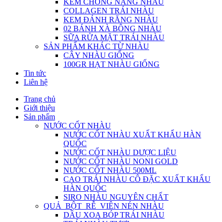
KEM CHỐNG NẮNG NHÀU
COLLAGEN TRÁI NHÀU
KEM ĐÁNH RĂNG NHÀU
02 BÁNH XÀ BÔNG NHÀU
SỮA RỬA MẶT TRÁI NHÀU
SẢN PHẨM KHÁC TỪ NHÀU
CÂY NHÀU GIỐNG
100GR HẠT NHÀU GIỐNG
Tin tức
Liên hệ
Trang chủ
Giới thiệu
Sản phẩm
NƯỚC CỐT NHÀU
NƯỚC CỐT NHÀU XUẤT KHẨU HÀN
QUỐC
NƯỚC CỐT NHÀU DƯỢC LIỆU
NƯỚC CỐT NHÀU NONI GOLD
NƯỚC CỐT NHÀU 500ML
CAO TRÁI NHÀU CÔ ĐẶC XUẤT KHẨU
HÀN QUỐC
SIRO NHÀU NGUYÊN CHẤT
QUẢ_BỘT_RỄ_VIÊN NÉN NHÀU
DẦU XOA BÓP TRÁI NHÀU