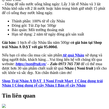
– Dùng để nấu nước uống hằng ngày: Lấy 3 lát rễ Nhàu và 3 lát
Nhàu khô nấu với 2 lít nước hoặc hãm trong bình giữ nhiệt 15 phút
để có uống thay nước hằng ngày.
Thành phần: 100% từ rễ cây Nhàu
Đóng gói: Túi Zip bạc 500gr
Bảo quản: Môi trường thoáng mát
Hạn sử dụng: 2 năm từ ngày đóng gói sản xuất
Giá bán:
1 bịch rễ cây Nhàu lâu năm 500gr
có giá bán tại Shop
trái Nhàu A ĐẠT với giá 95.000đ.
Nếu bạn có nhu cầu mua các sản phẩm
từ quả Nhàu
sử dụng và
tặng người thân, khách hàng…Vui lòng liên hệ với chúng tôi qua
website:
https://nonifruit.vn/
–
Zalo 0973 765 730
để có thể mua
được hơn 30 sản phẩm chiết xuất từ quả
Nhàu ( Noni fruit )
tốt cho
sức khỏe và sắc đẹp. Xin chân thành cảm ơn!
Shop Trái Nhàu A ĐẠT I Noni Fruit Mart I Công dụng trái
Nhàu I Công dụng rễ cây Nhàu I Bán rễ cây Nhàu
Tin liên quan